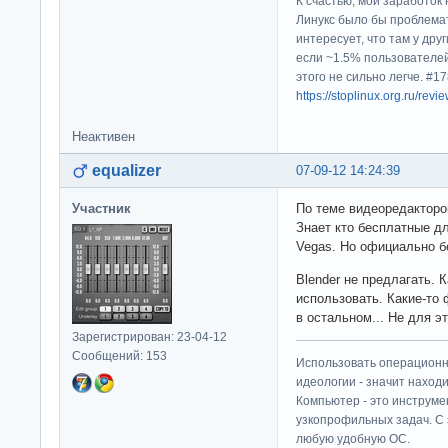
К счастью, мой заработок 
Линукс было бы проблема
интересует, что там у дру
если ~1.5% пользователей
этого не сильно легче. #
https://stoplinux.org.ru/re
Неактивен
equalizer
07-09-12 14:24:39
Участник
По теме видеоредакторо
Знает кто бесплатные д
Vegas. Но официально б
Blender не предлагать. 
использовать. Какие-то 
в остальном... Не для э
Зарегистрирован: 23-04-12
Сообщений: 153
Использовать операционн
идеологии - значит находи
Компьютер - это инструме
узкопрофильных задач. С 
любую удобную ОС.