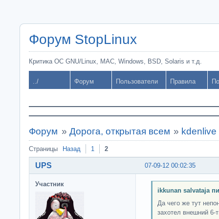
Форум StopLinux
Критика ОС GNU/Linux, MAC, Windows, BSD, Solaris и т.д.
../
Форум
Пользователи
Правила
По
Форум
»
Дорога, открытая всем
»
kdenlive 
Страницы
Назад
1
2
UPS
07-09-12 00:02:35
Участник
ikkunan salvataja п
Да чего же тут непо
захотел внешний 6-т