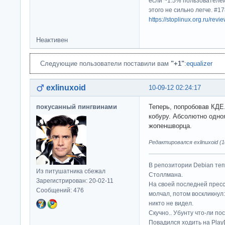
если ~1.5% пользователей
этого не сильно легче. #
https://stoplinux.org.ru/re
Неактивен
Следующие пользователи поставили вам
"+1"
:
equalizer
exlinuxoid
10-09-12 02:24:17
покусанный пингвинами
Теперь, попробовав КДЕ.
кобуру. Абсолютно одно
жопеншворца.
Редактировался exlinuxoid (1
В репозитории Debian те
Из питушатника сбежал
Столлмана.
Зарегистрирован: 20-02-11
На своей последней прес
Сообщений: 476
молчал, потом воскликнул:
никто не видел.
Скучно.. Убунту что-ли по
Повадился ходить на Play