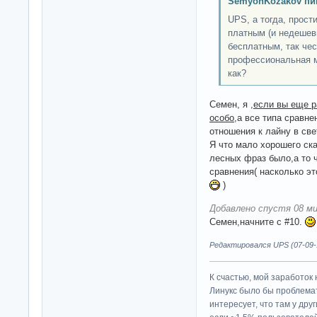
SemyonKozakov пи
UPS, а тогда, прости
платным (и недешев
бесплатным, так чес
профессиональная м
как?
Cемен, я ,
если вы еще р
особо
,а все типа сравн
отношения к лайну в све
Я что мало хорошего ск
лесных фраз было,а то ч
сравнения( насколько э
)
Добавлено спустя 08 ми
Cемен,начните с #10.
Редактировался UPS (07-09-1
К счастью, мой заработок 
Линукс было бы проблема
интересует, что там у дру