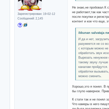
Не знаю,не пробовал.К 
не работают,так как час
Зарегистрирован: 19-02-12
после покупки и регистр
Сообщений: 2,145
контент и кое что еще, э
ikkunan salvataja п
И да и нет, загрузи
разумеется не со вс
с которым можно не 
обработать звук иск
Вырезать ненужное о
такому звуку лучше 
каналам пройдутся.
обработки вызывать,
можно сменить.
Хорошо,это я понял. В п
бы глупо наверное. Прив
К стати так и не понял з
Что камеры в него пишу
ли была поддержка тако