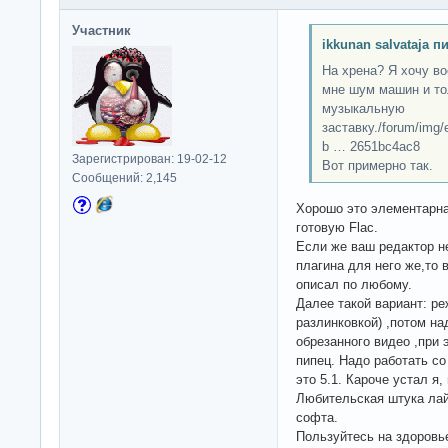
Участник
ikkunan salvataja п
На хрена? Я хочу во
мне шум машин и то
музыкальную
заставку./forum/img/e
b … 2651bc4ac8
Зарегистрирован: 19-02-12
Вот примерно так.
Сообщений: 2,145
Хорошо это элементарна
готовую Flac.
Если же ваш редактор не
плагина для него же,то 
описал по любому.
Далее такой вариант: ре
разлинковкой) ,потом на
обрезанного видео ,при 
пипец. Надо работать со
это 5.1. Кароче устал я
Любительская штука лай
софта.
Пользуйтесь на здоровье