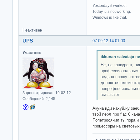
Yesterday it worked.
Today it is not working.
Windows is like that.
Неактивен
UPS
07-09-12 14:01:00
Участник
ikkunan salvataja п
Не, не конкурент, ни
профессиональным с
ведь попрошу показ
делаются элементар
непрофессиональном
Зарегистрирован: 19-02-12
вызывают.
Сообщений: 2,145
Акуна иди нахуй,ну зае
твой перл про flac 6 кан
Попетросянил ты,пора и 
процессоры на световых