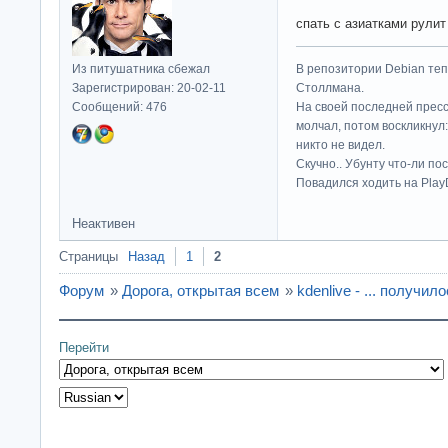
спать с азиатками рулит
Из питушатника сбежал
В репозитории Debian те
Зарегистрирован: 20-02-11
Столлмана.
Сообщений: 476
На своей последней прес
молчал, потом воскликнул:
никто не видел.
Скучно.. Убунту что-ли по
Повадился ходить на Play
Неактивен
Страницы
Назад
1
2
Форум
»
Дорога, открытая всем
»
kdenlive - ... получил
Перейти