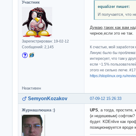
Участник
equalizer пишет:
И получается, что не
Думаю,таких как вам над
черное,если это не так.
Зарегистрирован: 19-02-12
Сообщений: 2,145
К счастью, мой заработок 
Линукс было бы проблема
интересует, что там у дру
если ~1.5% пользователей
этого не сильно легче. #
https://stoplinux.org.ru/re
Неактивен
SemyonKozakov
07-09-12 15:26:33
Журнашлюшка :)
UPS
, а тогда, простите,
(и недешевым) софтом? 
будет. KDEnlive как пр
позиционируется вроде 