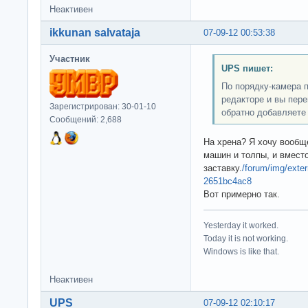
Неактивен
ikkunan salvataja
07-09-12 00:53:38
Участник
UPS пишет:
По порядку-камера п
редакторе и вы пере
Зарегистрирован: 30-01-10
обратно добавляете
Сообщений: 2,688
На хрена? Я хочу вообщ
машин и толпы, и вмест
заставку.
/forum/img/exte
2651bc4ac8
Вот примерно так.
Yesterday it worked.
Today it is not working.
Windows is like that.
Неактивен
UPS
07-09-12 02:10:17