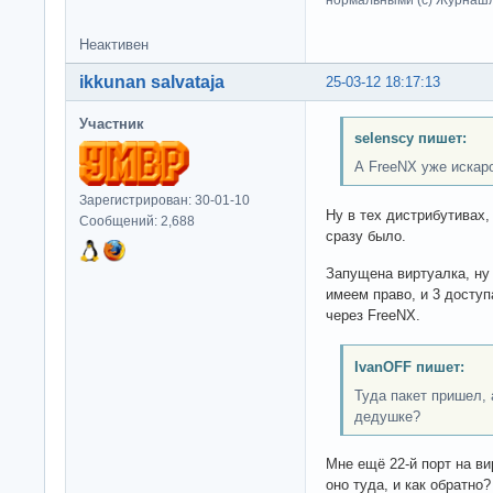
нормальными (c) Журна
Неактивен
ikkunan salvataja
25-03-12 18:17:13
Участник
selenscy пишет:
А FreeNX уже искар
Зарегистрирован: 30-01-10
Ну в тех дистрибутивах,
Сообщений: 2,688
сразу было.
Запущена виртуалка, ну
имеем право, и 3 доступ
через FreeNX.
IvanOFF пишет:
Туда пакет пришел, 
дедушке?
Мне ещё 22-й порт на ви
оно туда, и как обратно?