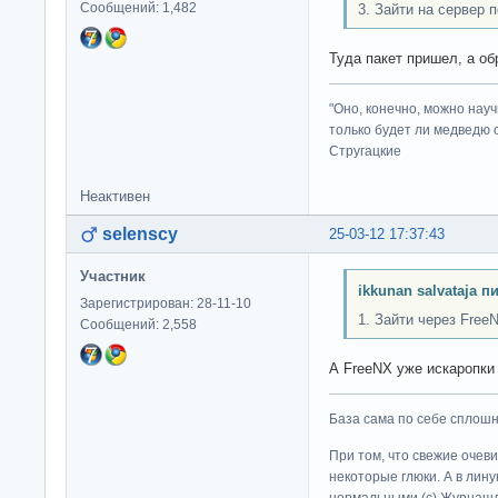
Сообщений: 1,482
3. Зайти на сервер п
Туда пакет пришел, а о
"Оно, конечно, можно нау
только будет ли медведю от
Стругацкие
Неактивен
selenscy
25-03-12 17:37:43
Участник
ikkunan salvataja п
Зарегистрирован: 28-11-10
1. Зайти через Free
Сообщений: 2,558
А FreeNX уже искаропки
База сама по себе сплошно
При том, что свежие очев
некоторые глюки. А в лину