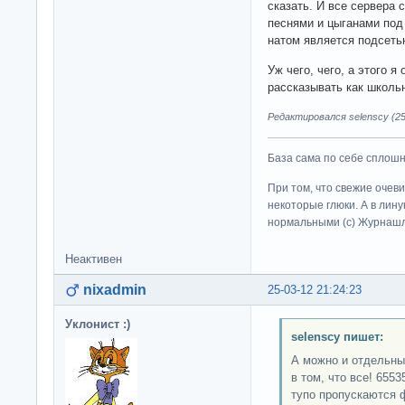
сказать. И все сервера 
песнями и цыганами под 
натом является подсет
Уж чего, чего, а этого я
рассказывать как школьн
Редактировался selenscy (25
База сама по себе сплошно
При том, что свежие очев
некоторые глюки. А в лину
нормальными (c) Журна
Неактивен
nixadmin
25-03-12 21:24:23
Уклонист :)
selenscy пишет:
А можно и отдельны
в том, что все! 6553
тупо пропускаются 