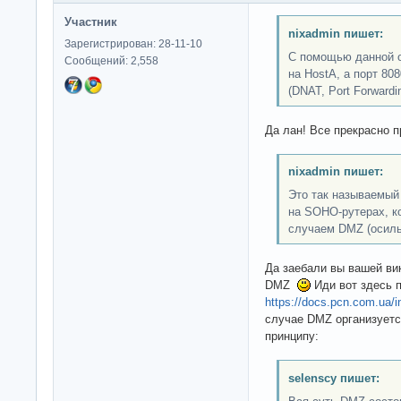
Участник
nixadmin пишет:
Зарегистрирован: 28-11-10
С помощью данной о
Сообщений: 2,558
на HostA, а порт 808
(DNAT, Port Forwardin
Да лан! Все прекрасно 
nixadmin пишет:
Это так называемый
на SOHO-рутерах, к
случаем DMZ (осиль
Да заебали вы вашей ви
DMZ
Иди вот здесь 
https://docs.pcn.com.ua/int
случае DMZ организует
принципу:
selenscy пишет: