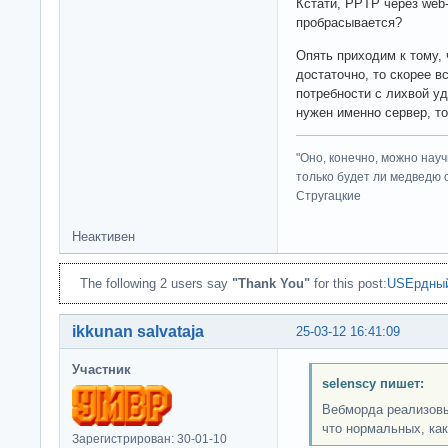
Кстати, PPTP через web
пробрасывается?
Опять приходим к тому,
достаточно, то скорее в
потребности с лихвой уд
нужен именно сервер, то
"Оно, конечно, можно нау
только будет ли медведю от
Стругацкие
Неактивен
The following 2 users say
"Thank You"
for this post:
USEрдный
ikkunan salvataja
25-03-12 16:41:09
Участник
selenscy пишет:
Вебморда реализовы
что нормальных, как
Зарегистрирован: 30-01-10