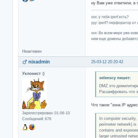
ну Вам уже ответили, в
ххх: у тебя iperf есть?
yyy: iperf? перфоратор от
xxx: Во всем мире уже изв
ним еще домены добавятс
Неактивен
nixadmin
25-03-12 20:20:42
Уклонист :)
selenscy пишет:
DMZ это демилитириз
Расшифровать что э
Что такое "зона IP адре
Зарегистрирован: 01-06-10
In computer security,
Сообщений: 676
perimeter network) is
contains and exposes 
larger untrusted netwo