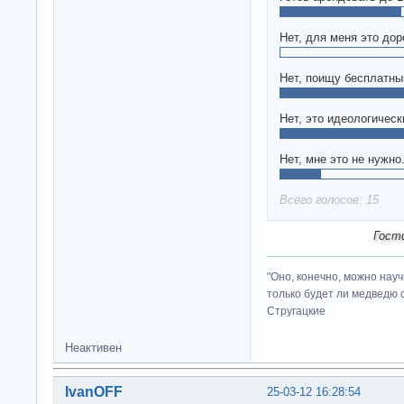
Нет, для меня это дор
Нет, поищу бесплатны
Нет, это идеологичес
Нет, мне это не нужно
Всего голосов: 15
Гост
"Оно, конечно, можно нау
только будет ли медведю от
Стругацкие
Неактивен
IvanOFF
25-03-12 16:28:54