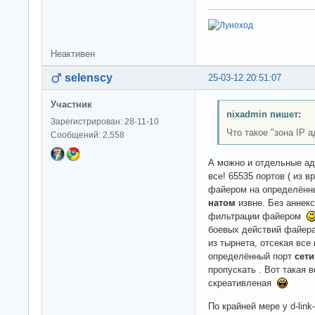
Неактивен
selenscy
25-03-12 20:51:07
Участник
nixadmin пишет:
Зарегистрирован: 28-11-10
Что такое "зона IP 
Сообщений: 2,558
А можно и отдельные а
все! 65535 портов ( из
файером на определённ
натом
извне. Без аннек
фильтрации файером
боевых действий файера
из тырнета, отсекая все
определённый порт
сети
пропускать . Вот такая 
скреативленая
По крайней мере у d-link