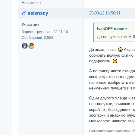
Неактивен
selenscy
25-03-12 16:56:11
Участник
IvanOFF пишет:
Зарегистрирован: 28-11-10
Да не нужен там RD
Сообщений: 2,558
Да знаю, знаю
Акуна 
собирать всякую фигню
подбросить
А по факту чисто станда
конфигураторов в подел
начинают изобретать ве
неимением лучшего и в
Один другого хлеще и за
пенгванутые, начинают н
кораблях, бороздящих п
зоопарки и анархию очу
мелкософт, начисто за
Редактировался selenscy (25