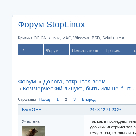
Форум StopLinux
Критика ОС GNU/Linux, MAC, Windows, BSD, Solaris и т.д.
../
Форум
Пользователи
Правила
По
Форум
»
Дорога, открытая всем
»
Коммерческий линукс, быть или не быть.
Страницы
Назад
1
2
3
Вперед
IvanOFF
24-03-12 21:20:26
Участник
Так как в последних тем
удобных инструментов а
тему о том, готовы ли в