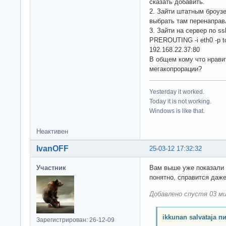
сказать добавить.
2. Зайти штатным броуз
выбрать там перенаправ
3. Зайти на сервер по ssh
PREROUTING -i eth0 -p tcp
192.168.22.37:80
В общем кому что нравит
мегакопрорации?
Yesterday it worked.
Today it is not working.
Windows is like that.
Неактивен
IvanOFF
25-03-12 17:32:32
Участник
Вам выше уже показали 
понятно, справится даже
Добавлено спустя 03 ми
ikkunan salvataja п
Зарегистрирован: 26-12-09