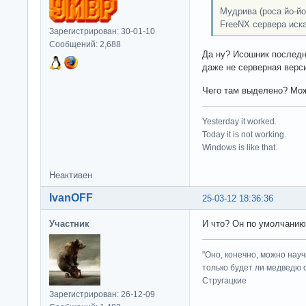
Мудрива (роса йо-йо
FreeNX сервера иск
Зарегистрирован: 30-01-10
Сообщений: 2,688
Да ну? Исошник последне
даже не серверная верси
Чего там выделено? Мож
Yesterday it worked.
Today it is not working.
Windows is like that.
Неактивен
IvanOFF
25-03-12 18:36:36
Участник
И что? Он по умолчанию
"Оно, конечно, можно нау
только будет ли медведю от
Стругацкие
Зарегистрирован: 26-12-09