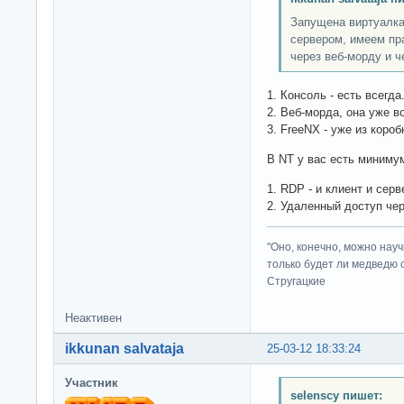
Запущена виртуалка
сервером, имеем пра
через веб-морду и ч
1. Консоль - есть всегда
2. Веб-морда, она уже в
3. FreeNX - уже из короб
В NT у вас есть миниму
1. RDP - и клиент и серв
2. Удаленный доступ чер
"Оно, конечно, можно нау
только будет ли медведю от
Стругацкие
Неактивен
ikkunan salvataja
25-03-12 18:33:24
Участник
selenscy пишет: