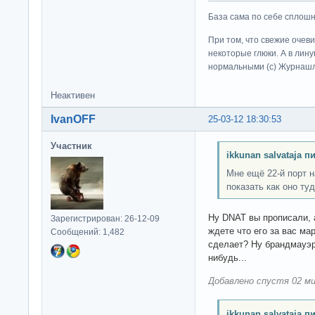
База сама по себе сплошно
При том, что свежие очев
некоторые глюки. А в лину
нормальными (c) Журна
Неактивен
IvanOFF
25-03-12 18:30:53
Участник
ikkunan salvataja п
Мне ещё 22-й порт н
показать как оно туд
Ну DNAT вы прописали, 
Зарегистрирован: 26-12-09
ждете что его за вас ма
Сообщений: 1,482
сделает? Ну брандмауэр
нибудь...
Добавлено спустя 02 ми
ikkunan salvataja п