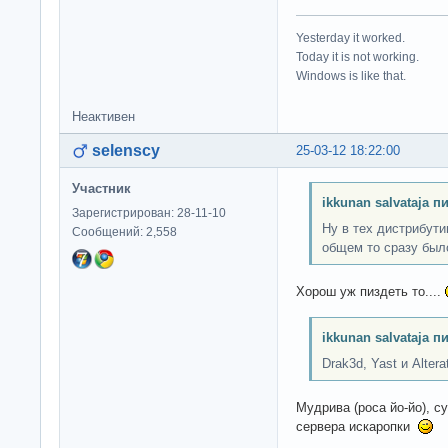
Yesterday it worked.
Today it is not working.
Windows is like that.
Неактивен
selenscy
25-03-12 18:22:00
Участник
ikkunan salvataja п
Зарегистрирован: 28-11-10
Ну в тех дистрибути
Сообщений: 2,558
общем то сразу был
Хорош уж пиздеть то....
ikkunan salvataja п
Drak3d, Yast и Alterat
Мудрива (роса йо-йо), с
сервера искаропки