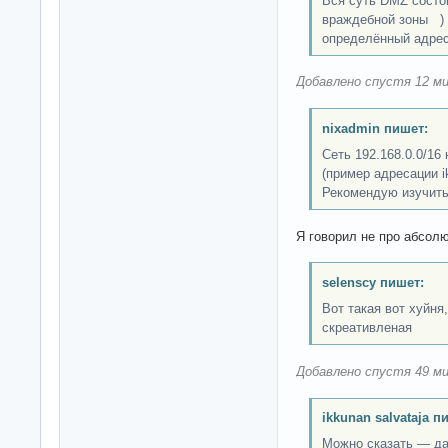
Вся суть DMZ состоит
враждебной зоны ) 
определённый адрес
Добавлено спустя 12 ми
nixadmin пишет:
Сеть 192.168.0.0/16 
(пример адресации ik
Рекомендую изучить
Я говорил не про абсо
selenscy пишет:
Вот такая вот хуйня
скреативленая
Добавлено спустя 49 ми
ikkunan salvataja п
Можно сказать — да