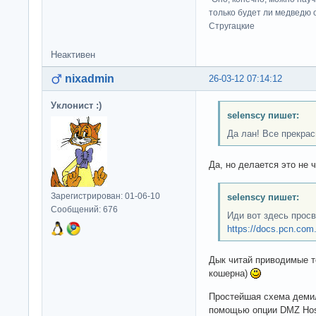
только будет ли медведю от
Стругацкие
Неактивен
nixadmin
26-03-12 07:14:12
Уклонист :)
selenscy пишет:
Да лан! Все прекра
Да, но делается это не 
Зарегистрирован: 01-06-10
selenscy пишет:
Сообщений: 676
Иди вот здесь прос
https://docs.pcn.com.u
Дык читай приводимые то
кошерна)
Простейшая схема демил
помощью опции DMZ Host