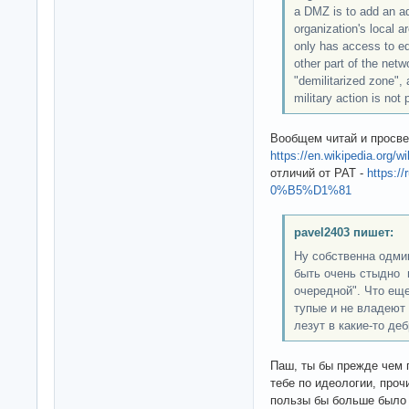
a DMZ is to add an add
organization's local a
only has access to e
other part of the net
"demilitarized zone",
military action is not 
Вообщем читай и просве
https://en.wikipedia.org/
отличий от PAT -
https:/
0%B5%D1%81
pavel2403 пишет:
Ну собственна одми
быть очень стыдно и
очередной". Что еще
тупые и не владеют
лезут в какие-то деб
Паш, ты бы прежде чем 
тебе по идеологии, проч
пользы бы больше был