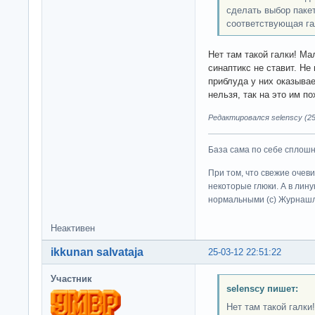
сделать выбор пакет
соответствующая га
Нет там такой галки! Ма
синаптикс не ставит. Не
приблуда у них оказыв
нельзя, так на это им по
Редактировался selenscy (25
База сама по себе сплошно
При том, что свежие очев
некоторые глюки. А в лину
нормальными (c) Журна
Неактивен
ikkunan salvataja
25-03-12 22:51:22
Участник
selenscy пишет:
Нет там такой галки!