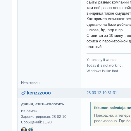
сайты разных компаний 
там всё равно легко най
виндейца такое смущает
Как пример скриншот веб
сделано на базе дебиан
шлюза, ftp, http и пр.
Ставится за 10 минут, е
офиса с парой-тройкой 
платный.
Yesterday it worked.
Today it is not working.
Windows is like that.
Неактивен
kenzzzooo
25-03-12 19:31:31
джинн, етить-колотить....
ikkunan salvataja п
Из лампы
Прекрасно, а теперь
Зарегистрирован: 28-02-10
реализовано. Где б
Сообщений: 1,593