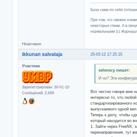
База сама по себе сплошно
При том, что свежие очев
некоторые глюки. А в лину
нормальными (c) Журна
Неактивен
ikkunan salvataja
25-03-12 17:25:15
Участник
selenscy пишет:
И чо? Эти конфигур
Зарегистрирован: 30-01-10
Вот честно говоря мне н
Сообщений: 2,688
интересно то, что любой
стандартизированного к
выпускаемого одной мег
Теперь к делу, чтобы сд
который находится во вн
1. Зайти через FreeNX, 
перенаправление, тут ж