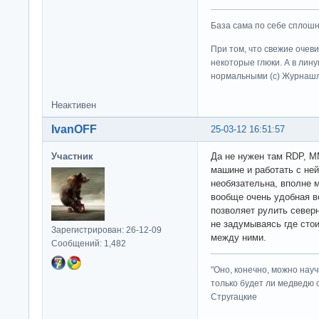
База сама по себе сплошно
При том, что свежие очев
некоторые глюки. А в лину
нормальными (c) Журна
Неактивен
IvanOFF
25-03-12 16:51:57
Участник
Да не нужен там RDP, M
машине и работать с не
необязательна, вполне 
вообще очень удобная в
позволяет рулить север
не задумываясь где стои
Зарегистрирован: 26-12-09
между ними.
Сообщений: 1,482
"Оно, конечно, можно нау
только будет ли медведю от
Стругацкие