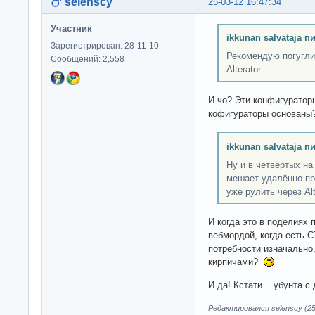
selenscy
25-03-12 16:47:34
Участник
ikkunan salvataja п
Зарегистрирован: 28-11-10
Рекомендую погуглит
Сообщений: 2,558
Alterator.
И чо? Эти конфигуратор
кофигураторы основаны
ikkunan salvataja п
Ну и в четвёртых на
мешает удалённо пр
уже рулить через Alt
И когда это в поделиях
вебмордой, когда есть
потребности изначально,
кирпичами?
И да! Кстати....убунта 
Редактировался selenscy (25