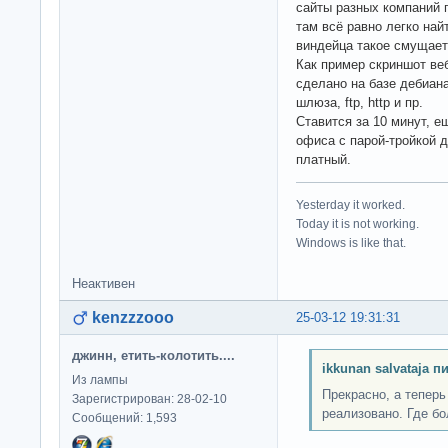
сайты разных компаний 
там всё равно легко най
виндейца такое смущает
Как пример скриншот веб
сделано на базе дебиан
шлюза, ftp, http и пр.
Ставится за 10 минут, е
офиса с парой-тройкой 
платный.
Yesterday it worked.
Today it is not working.
Windows is like that.
Неактивен
kenzzzooo
25-03-12 19:31:31
джинн, етить-колотить....
ikkunan salvataja п
Из лампы
Прекрасно, а теперь
Зарегистрирован: 28-02-10
реализовано. Где б
Сообщений: 1,593