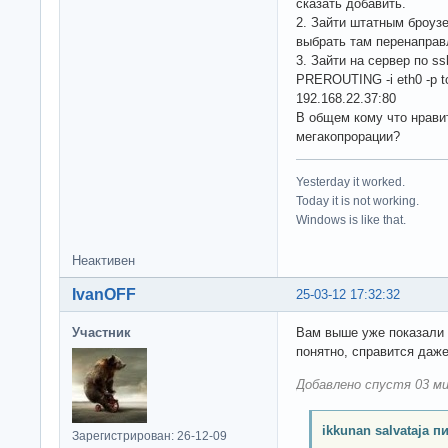
сказать добавить.
2. Зайти штатным броуз
выбрать там перенаправ
3. Зайти на сервер по ssh
PREROUTING -i eth0 -p tcp
192.168.22.37:80
В общем кому что нравит
мегакопрорации?
Yesterday it worked.
Today it is not working.
Windows is like that.
Неактивен
IvanOFF
25-03-12 17:32:32
Участник
Вам выше уже показали 
понятно, справится даже
Добавлено спустя 03 ми
ikkunan salvataja п
Зарегистрирован: 26-12-09