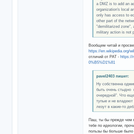
a DMZ is to add an add
organization's local a
only has access to e
other part of the net
"demilitarized zone",
military action is not 
Вообщем читай и просве
https://en.wikipedia.org/
отличий от PAT -
https:/
0%B5%D1%81
pavel2403 пишет:
Ну собственна одми
быть очень стыдно и
очередной". Что еще
тупые и не владеют
лезут в какие-то деб
Паш, ты бы прежде чем 
тебе по идеологии, проч
пользы бы больше был