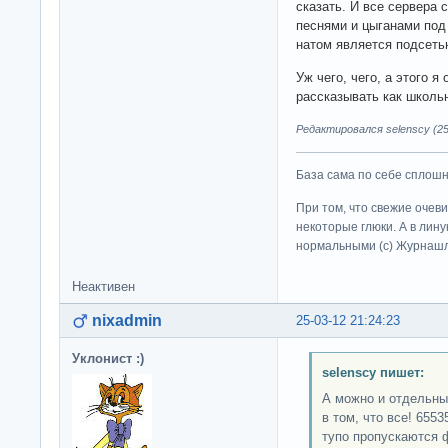
сказать. И все сервера 
песнями и цыганами под 
натом является подсет
Уж чего, чего, а этого я
рассказывать как школьн
Редактировался selenscy (25
База сама по себе сплошно
При том, что свежие очев
некоторые глюки. А в лину
нормальными (c) Журна
Неактивен
nixadmin
25-03-12 21:24:23
Уклонист :)
selenscy пишет:
А можно и отдельны
в том, что все! 6553
тупо пропускаются 