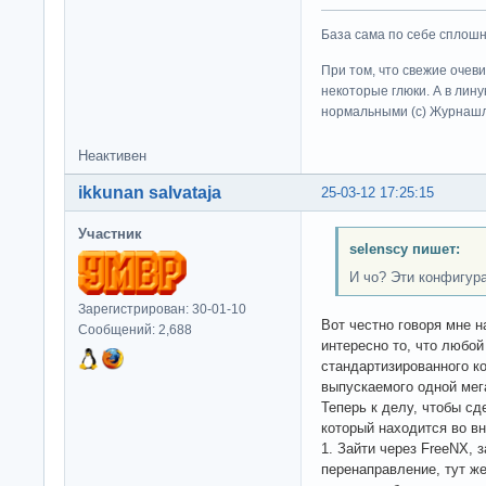
База сама по себе сплошно
При том, что свежие очев
некоторые глюки. А в лину
нормальными (c) Журна
Неактивен
ikkunan salvataja
25-03-12 17:25:15
Участник
selenscy пишет:
И чо? Эти конфигур
Зарегистрирован: 30-01-10
Вот честно говоря мне н
Сообщений: 2,688
интересно то, что любой
стандартизированного к
выпускаемого одной мег
Теперь к делу, чтобы сд
который находится во вн
1. Зайти через FreeNX, 
перенаправление, тут ж