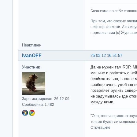
База сама по себе сплошно
При том, что свежие очев
некоторые глюки. А в лину
нормальными (c) Журна
Неактивен
IvanOFF
25-03-12 16:51:57
Участник
Да не нужен там RDP, M
машине и работать с не
необязательна, вполне 
вообще очень удобная в
позволяет рулить север
не задумываясь где стои
Зарегистрирован: 26-12-09
между ними.
Сообщений: 1,482
"Оно, конечно, можно нау
только будет ли медведю от
Стругацкие