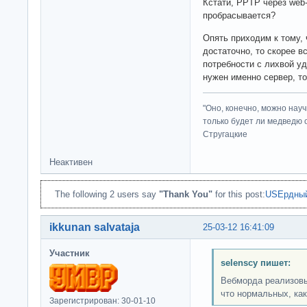
Кстати, PPTP через web
пробрасывается?
Опять приходим к тому,
достаточно, то скорее в
потребности с лихвой уд
нужен именно сервер, то
"Оно, конечно, можно нау
только будет ли медведю от
Стругацкие
Неактивен
The following 2 users say
"Thank You"
for this post:
USEрдный
ikkunan salvataja
25-03-12 16:41:09
Участник
selenscy пишет:
Вебморда реализовы
что нормальных, как
Зарегистрирован: 30-01-10