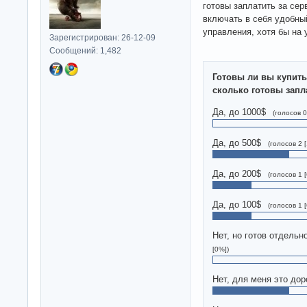
готовы заплатить за сер
включать в себя удобны
управления, хотя бы на 
Зарегистрирован: 26-12-09
Сообщений: 1,482
Готовы ли вы купить
сколько готовы запл
Да, до 1000$
(голосов 0
Да, до 500$
(голосов 2 
Да, до 200$
(голосов 1 
Да, до 100$
(голосов 1 
Нет, но готов отдельн
[0%])
Нет, для меня это дор