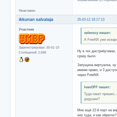
нормальными (c) Журна
Неактивен
ikkunan salvataja
25-03-12 18:17:13
Участник
selenscy пишет:
А FreeNX уже искар
Зарегистрирован: 30-01-10
Ну в тех дистрибутивах,
Сообщений: 2,688
сразу было.
Запущена виртуалка, ну
имеем право, и 3 доступ
через FreeNX.
IvanOFF пишет:
Туда пакет пришел, 
дедушке?
Мне ещё 22-й порт на ви
оно туда, и как обратно?