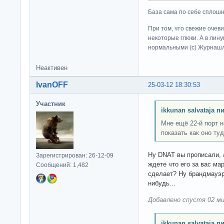
База сама по себе сплошно
При том, что свежие очев
некоторые глюки. А в лину
нормальными (c) Журна
Неактивен
IvanOFF
25-03-12 18:30:53
Участник
ikkunan salvataja п
Мне ещё 22-й порт н
показать как оно туд
Ну DNAT вы прописали, 
Зарегистрирован: 26-12-09
ждете что его за вас ма
Сообщений: 1,482
сделает? Ну брандмауэр
нибудь...
Добавлено спустя 02 ми
ikkunan salvataja п