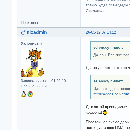
только будет ли медведю от
Стругацкие
Неактивен
nixadmin
26-03-12 07:14:12
Уклонист :)
selenscy пишет:
Да лан! Все прекра
Да, но делается это не 
Зарегистрирован: 01-06-10
selenscy пишет:
Сообщений: 676
Иди вот здесь прос
https://docs.pcn.com.u
Дык читай приводимые то
кошерна)
Простейшая схема демил
помощью опции DMZ Host