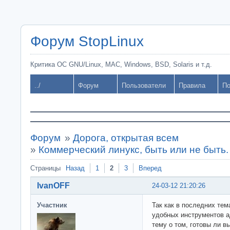
Форум StopLinux
Критика ОС GNU/Linux, MAC, Windows, BSD, Solaris и т.д.
../
Форум
Пользователи
Правила
По
Форум
»
Дорога, открытая всем
»
Коммерческий линукс, быть или не быть.
Страницы
Назад
1
2
3
Вперед
IvanOFF
24-03-12 21:20:26
Участник
Так как в последних тем
удобных инструментов а
тему о том, готовы ли в