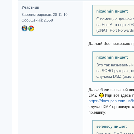
Участник
nixadmin пишет:
Зарегистрирован: 28-11-10
С помощью данной о
Сообщений: 2,558
на HostA, а порт 808
(DNAT, Port Forwardin
Да лан! Все прекрасно 
nixadmin пишет:
Это так называемый
на SOHO-рутерах, к
случаем DMZ (осиль
Да заебали вы вашей ви
DMZ
Иди вот здесь 
https://docs.pcn.com.ua/int
случае DMZ организует
принципу:
selenscy пишет: