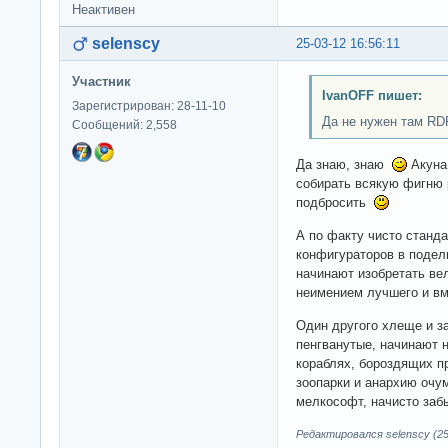
Неактивен
selenscy
25-03-12 16:56:11
Участник
IvanOFF пишет:
Зарегистрирован: 28-11-10
Да не нужен там RD
Сообщений: 2,558
Да знаю, знаю
Акуна 
собирать всякую фигню
подбросить
А по факту чисто станда
конфигураторов в подел
начинают изобретать ве
неимением лучшего и в
Один другого хлеще и за
пенгванутые, начинают н
кораблях, бороздящих п
зоопарки и анархию очу
мелкософт, начисто за
Редактировался selenscy (25