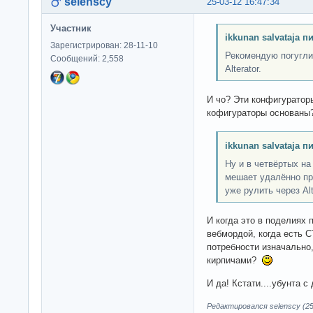
selenscy
25-03-12 16:47:34
Участник
ikkunan salvataja п
Зарегистрирован: 28-11-10
Рекомендую погуглит
Сообщений: 2,558
Alterator.
И чо? Эти конфигуратор
кофигураторы основаны
ikkunan salvataja п
Ну и в четвёртых на
мешает удалённо пр
уже рулить через Alt
И когда это в поделиях
вебмордой, когда есть
потребности изначально,
кирпичами?
И да! Кстати....убунта 
Редактировался selenscy (25