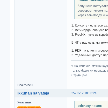
Запущена виртуалка
сервером, имеем пра
через веб-морду и ч
1. Консоль - есть всегда
2. Веб-морда, она уже в
3. FreeNX - уже из короб
В NT у вас есть миниму
1. RDP - и клиент и серв
2. Удаленный доступ чер
"Оно, конечно, можно нау
только будет ли медведю от
Стругацкие
Неактивен
ikkunan salvataja
25-03-12 18:33:24
Участник
selenscy пишет: