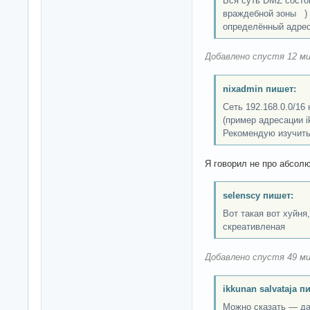
Вся суть DMZ состоит
враждебной зоны ) 
определённый адрес
Добавлено спустя 12 ми
nixadmin пишет:
Сеть 192.168.0.0/16 
(пример адресации ik
Рекомендую изучить
Я говорил не про абсо
selenscy пишет:
Вот такая вот хуйня
скреативленая
Добавлено спустя 49 ми
ikkunan salvataja п
Можно сказать — да