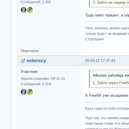
Сообщений: 1,482
3. Зайти на сервер п
Туда пакет пришел, а о
"Оно, конечно, можно нау
только будет ли медведю от
Стругацкие
Неактивен
selenscy
25-03-12 17:37:43
Участник
ikkunan salvataja п
Зарегистрирован: 28-11-10
1. Зайти через Free
Сообщений: 2,558
А FreeNX уже искаропки
База сама по себе сплошно
При том, что свежие очев
некоторые глюки. А в лину