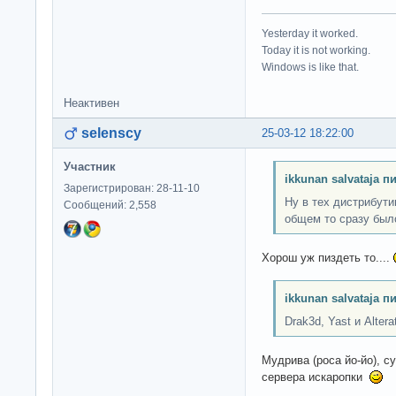
Yesterday it worked.
Today it is not working.
Windows is like that.
Неактивен
selenscy
25-03-12 18:22:00
Участник
ikkunan salvataja п
Зарегистрирован: 28-11-10
Ну в тех дистрибути
Сообщений: 2,558
общем то сразу был
Хорош уж пиздеть то....
ikkunan salvataja п
Drak3d, Yast и Alterat
Мудрива (роса йо-йо), с
сервера искаропки