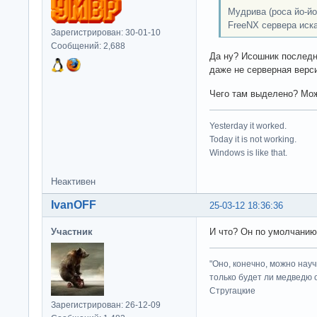
Мудрива (роса йо-йо
FreeNX сервера иск
Зарегистрирован: 30-01-10
Сообщений: 2,688
Да ну? Исошник последне
даже не серверная верси
Чего там выделено? Мож
Yesterday it worked.
Today it is not working.
Windows is like that.
Неактивен
IvanOFF
25-03-12 18:36:36
Участник
И что? Он по умолчанию
"Оно, конечно, можно нау
только будет ли медведю от
Стругацкие
Зарегистрирован: 26-12-09