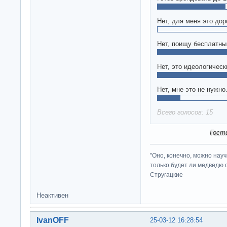
Нет, для меня это дор
Нет, поищу бесплатны
Нет, это идеологичес
Нет, мне это не нужно
Всего голосов: 15
Гост
"Оно, конечно, можно нау
только будет ли медведю от
Стругацкие
Неактивен
IvanOFF
25-03-12 16:28:54