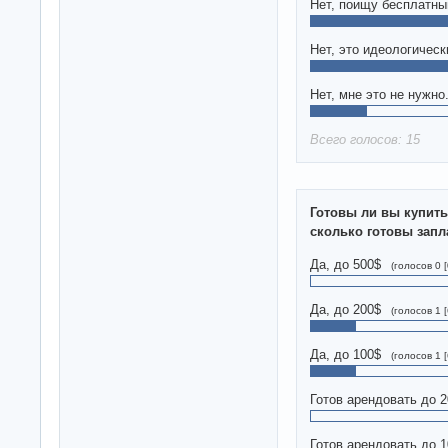
Нет, поищу бесплатны
Нет, это идеологичес
Нет, мне это не нужно
Всего голосов: 15
Готовы ли вы купит
сколько готовы запл
Да, до 500$
(голосов 0 
Да, до 200$
(голосов 1 
Да, до 100$
(голосов 1 
Готов арендовать до 
Готов арендовать до 