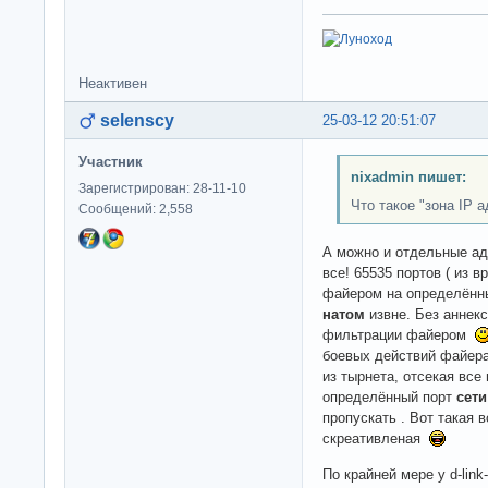
Неактивен
selenscy
25-03-12 20:51:07
Участник
nixadmin пишет:
Зарегистрирован: 28-11-10
Что такое "зона IP 
Сообщений: 2,558
А можно и отдельные а
все! 65535 портов ( из
файером на определённ
натом
извне. Без аннек
фильтрации файером
боевых действий файера
из тырнета, отсекая все
определённый порт
сети
пропускать . Вот такая 
скреативленая
По крайней мере у d-link