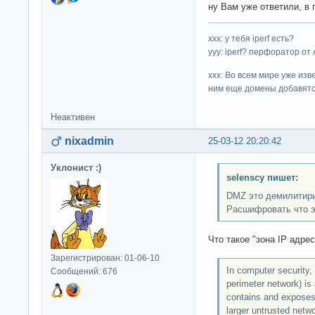
ну Вам уже ответили, в
ххх: у тебя iperf есть?
yyy: iperf? перфоратор от
xxx: Во всем мире уже изв
ним еще домены добавятс
Неактивен
nixadmin
25-03-12 20:20:42
Уклонист :)
selenscy пишет:
DMZ это демилитириз
Расшифровать что э
Что такое "зона IP адре
Зарегистрирован: 01-06-10
In computer security,
Сообщений: 676
perimeter network) is
contains and exposes 
larger untrusted netwo