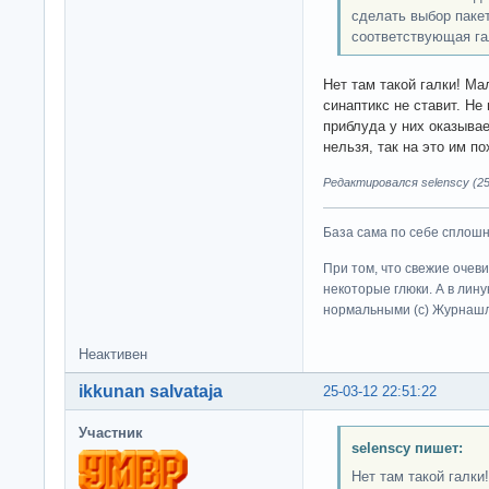
сделать выбор пакет
соответствующая га
Нет там такой галки! Ма
синаптикс не ставит. Не
приблуда у них оказыв
нельзя, так на это им по
Редактировался selenscy (25
База сама по себе сплошно
При том, что свежие очев
некоторые глюки. А в лину
нормальными (c) Журна
Неактивен
ikkunan salvataja
25-03-12 22:51:22
Участник
selenscy пишет:
Нет там такой галки!