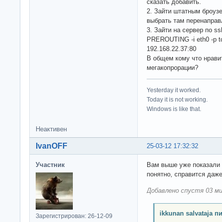
сказать добавить.
2. Зайти штатным броуз
выбрать там перенаправ
3. Зайти на сервер по ssh
PREROUTING -i eth0 -p tcp
192.168.22.37:80
В общем кому что нравит
мегакопрорации?
Yesterday it worked.
Today it is not working.
Windows is like that.
Неактивен
IvanOFF
25-03-12 17:32:32
Участник
Вам выше уже показали 
понятно, справится даже
Добавлено спустя 03 ми
ikkunan salvataja п
Зарегистрирован: 26-12-09