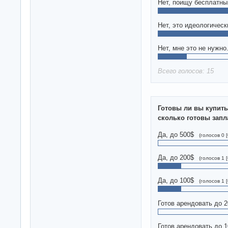
Нет, поищу бесплатны
Нет, это идеологичес
Нет, мне это не нужно
Всего голосов: 15
Готовы ли вы купит
сколько готовы запл
Да, до 500$
(голосов 0 
Да, до 200$
(голосов 1 
Да, до 100$
(голосов 1 
Готов арендовать до 
Готов арендовать до 