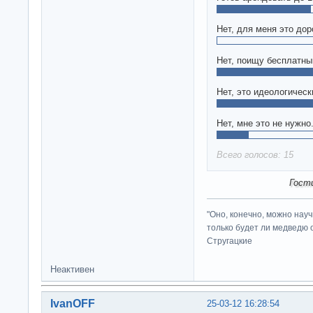
Нет, для меня это дор
Нет, поищу бесплатны
Нет, это идеологичес
Нет, мне это не нужно
Всего голосов: 15
Гост
"Оно, конечно, можно нау
только будет ли медведю от
Стругацкие
Неактивен
IvanOFF
25-03-12 16:28:54