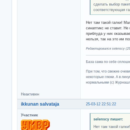
сделать выбор пакет
соответствующая га
Нет там такой галки! Ма
синаптикс не ставит. Не
приблуда у них оказыв
нельзя, так на это им по
Редактировался selenscy (25
База сама по себе сплошно
При том, что свежие очев
некоторые глюки. А в лину
нормальными (c) Журна
Неактивен
ikkunan salvataja
25-03-12 22:51:22
Участник
selenscy пишет:
Нет там такой галки!