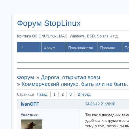
Форум StopLinux
Критика ОС GNU/Linux, MAC, Windows, BSD, Solaris и т.д.
../
Форум
Пользователи
Правила
По
Форум
»
Дорога, открытая всем
»
Коммерческий линукс, быть или не быть.
Страницы
Назад
1
2
3
Вперед
IvanOFF
24-03-12 21:20:26
Участник
Так как в последних тем
удобных инструментов а
тему о том, готовы ли в