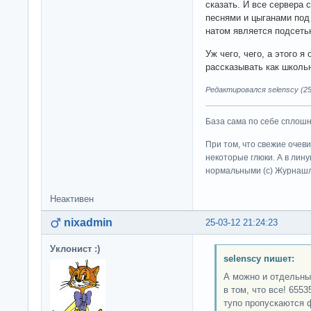
сказать. И все сервера 
песнями и цыганами под 
натом является подсет
Уж чего, чего, а этого я
рассказывать как школьн
Редактировался selenscy (25
База сама по себе сплошно
При том, что свежие очев
некоторые глюки. А в лину
нормальными (c) Журна
Неактивен
nixadmin
25-03-12 21:24:23
Уклонист :)
selenscy пишет:
А можно и отдельны
в том, что все! 6553
тупо пропускаются 