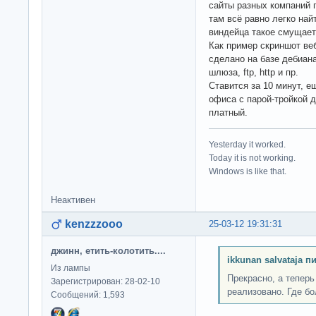
сайты разных компаний 
там всё равно легко най
виндейца такое смущает
Как пример скриншот веб
сделано на базе дебиан
шлюза, ftp, http и пр.
Ставится за 10 минут, е
офиса с парой-тройкой 
платный.
Yesterday it worked.
Today it is not working.
Windows is like that.
Неактивен
kenzzzooo
25-03-12 19:31:31
джинн, етить-колотить....
ikkunan salvataja п
Из лампы
Прекрасно, а теперь
Зарегистрирован: 28-02-10
реализовано. Где б
Сообщений: 1,593