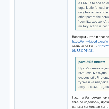
a DMZ is to add an add
organization's local a
only has access to e
other part of the net
"demilitarized zone",
military action is not 
Вообщем читай и просве
https://en.wikipedia.org/
отличий от PAT -
https:/
0%B5%D1%81
pavel2403 пишет:
Ну собственна одми
быть очень стыдно и
очередной". Что еще
тупые и не владеют
лезут в какие-то деб
Паш, ты бы прежде чем 
тебе по идеологии, проч
пользы бы больше был