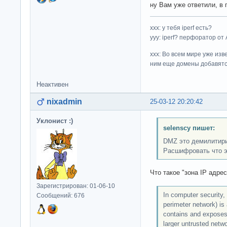
ну Вам уже ответили, в
ххх: у тебя iperf есть?
yyy: iperf? перфоратор от
xxx: Во всем мире уже изв
ним еще домены добавятс
Неактивен
nixadmin
25-03-12 20:20:42
Уклонист :)
selenscy пишет:
DMZ это демилитириз
Расшифровать что э
Что такое "зона IP адре
Зарегистрирован: 01-06-10
In computer security,
Сообщений: 676
perimeter network) is
contains and exposes 
larger untrusted netwo