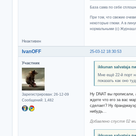
База сама по себе сплошно
При том, что свежие очев
некоторые глюки. А в лину
нормальными (c) Журна
Неактивен
IvanOFF
25-03-12 18:30:53
Участник
ikkunan salvataja п
Мне ещё 22-й порт н
показать как оно туд
Ну DNAT вы прописали, 
Зарегистрирован: 26-12-09
ждете что его за вас ма
Сообщений: 1,482
сделает? Ну брандмауэр
нибудь...
Добавлено спустя 02 ми
ikkunan salvataja п