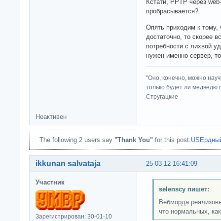
Кстати, PPTP через web
пробрасывается?
Опять приходим к тому,
достаточно, то скорее в
потребности с лихвой уд
нужен именно сервер, то
"Оно, конечно, можно нау
только будет ли медведю от
Стругацкие
Неактивен
The following 2 users say
"Thank You"
for this post:
USEрдный
ikkunan salvataja
25-03-12 16:41:09
Участник
selenscy пишет:
Вебморда реализовы
что нормальных, как
Зарегистрирован: 30-01-10