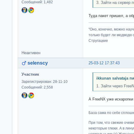
Сообщений: 1,482
3. Зайти на сервер п
Туда пакет пришел, а о
"Оно, конечно, можно нау
только будет ли медведю от
Стругацкие
Неактивен
selenscy
25-03-12 17:37:43
Участник
ikkunan salvataja п
Зарегистрирован: 28-11-10
1. Зайти через Free
Сообщений: 2,558
А FreeNX уже искаропки
База сама по себе сплошно
При том, что свежие очев
некоторые глюки. А в лину