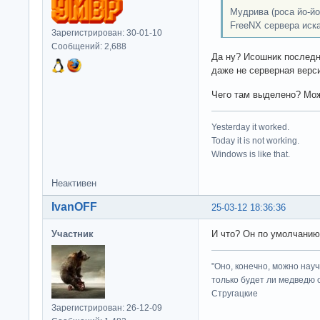
Мудрива (роса йо-йо
FreeNX сервера иск
Зарегистрирован: 30-01-10
Сообщений: 2,688
Да ну? Исошник последне
даже не серверная верси
Чего там выделено? Мож
Yesterday it worked.
Today it is not working.
Windows is like that.
Неактивен
IvanOFF
25-03-12 18:36:36
Участник
И что? Он по умолчанию
"Оно, конечно, можно нау
только будет ли медведю от
Стругацкие
Зарегистрирован: 26-12-09