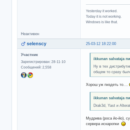
Yesterday it worked.
Today it is not working.
Windows is like that.
Неактивен
selenscy
25-03-12 18:22:00
Участник
ikkunan salvataja п
Зарегистрирован: 28-11-10
Ну в тех дистрибути
Сообщений: 2,558
общем то сразу был
Хорош уж пиздеть то....
ikkunan salvataja п
Drak3d, Yast и Alterat
Мудрива (роса йо-йо), с
сервера искаропки