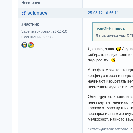
Неактивен
selenscy
25-03-12 16:56:11
Участник
IvanOFF пишет:
Зарегистрирован: 28-11-10
Да не нужен там RD
Сообщений: 2,558
Да знаю, знаю
Акуна 
собирать всякую фигню
подбросить
А по факту чисто станда
конфигураторов в подел
начинают изобретать ве
неимением лучшего и в
Один другого хлеще и за
пенгванутые, начинают н
кораблях, бороздящих п
зоопарки и анархию очу
мелкософт, начисто за
Редактировался selenscy (25