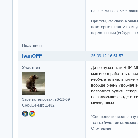
База сама по себе сплошно
При том, что свежие очев
некоторые глюки. А в лину
нормальными (c) Журна
Неактивен
IvanOFF
25-03-12 16:51:57
Участник
Да не нужен там RDP, M
машине и работать с не
необязательна, вполне 
вообще очень удобная в
позволяет рулить север
не задумываясь где стои
Зарегистрирован: 26-12-09
между ними.
Сообщений: 1,482
"Оно, конечно, можно нау
только будет ли медведю от
Стругацкие