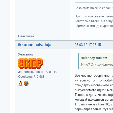
База сама по себе сплошно
При том, что свежие очев
некоторые глюки. А в лину
нормальными (c) Журна
Неактивен
ikkunan salvataja
25-03-12 17:25:15
Участник
selenscy пишет:
И чо? Эти конфигур
Зарегистрирован: 30-01-10
Вот честно говоря мне н
Сообщений: 2,688
интересно то, что любой
стандартизированного к
выпускаемого одной мег
Теперь к делу, чтобы сд
который находится во вн
1. Зайти через FreeNX, 
перенаправление, тут ж