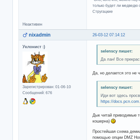
только будет ли медведю от
Стругацкие
Неактивен
nixadmin
26-03-12 07:14:12
Уклонист :)
selenscy пишет:
Да лан! Все прекра
Да, но делается это не 
Зарегистрирован: 01-06-10
selenscy пишет:
Сообщений: 676
Иди вот здесь прос
https://docs.pcn.com.u
Дык читай приводимые то
кошерна)
Простейшая схема демил
помощью опции DMZ Host