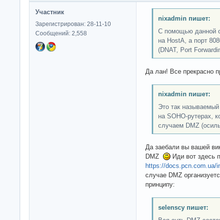
Участник
nixadmin пишет:
Зарегистрирован: 28-11-10
С помощью данной о
Сообщений: 2,558
на HostA, а порт 808
(DNAT, Port Forwardin
Да лан! Все прекрасно 
nixadmin пишет:
Это так называемый
на SOHO-рутерах, к
случаем DMZ (осиль
Да заебали вы вашей ви
DMZ
Иди вот здесь 
https://docs.pcn.com.ua/int
случае DMZ организует
принципу:
selenscy пишет: