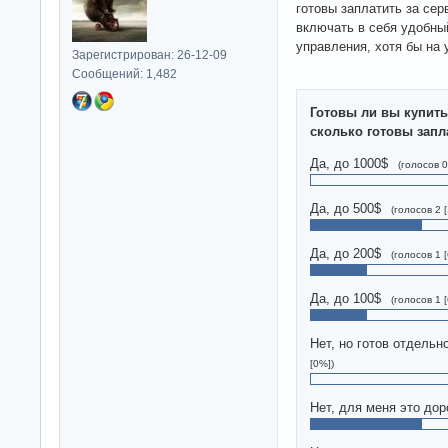
готовы заплатить за сер
включать в себя удобны
управления, хотя бы на 
Зарегистрирован: 26-12-09
Сообщений: 1,482
Готовы ли вы купить
сколько готовы запл
Да, до 1000$
(голосов 0
Да, до 500$
(голосов 2 
Да, до 200$
(голосов 1 
Да, до 100$
(голосов 1 
Нет, но готов отдельн
[0%])
Нет, для меня это дор