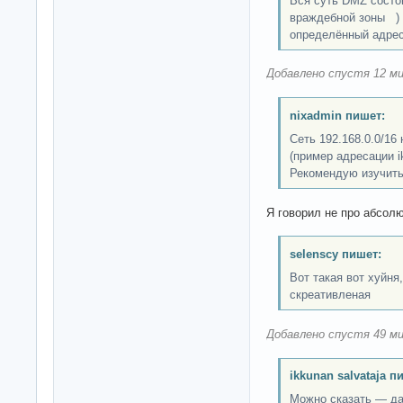
Вся суть DMZ состоит
враждебной зоны ) 
определённый адрес
Добавлено спустя 12 ми
nixadmin пишет:
Сеть 192.168.0.0/16 
(пример адресации ik
Рекомендую изучить
Я говорил не про абсо
selenscy пишет:
Вот такая вот хуйня
скреативленая
Добавлено спустя 49 ми
ikkunan salvataja п
Можно сказать — да