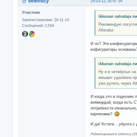
selenscy
25-03-12 16:47:34
Участник
ikkunan salvataja п
Зарегистрирован: 28-11-10
Рекомендую погуглит
Сообщений: 2,558
Alterator.
И чо? Эти конфигуратор
кофигураторы основаны
ikkunan salvataja п
Ну и в четвёртых на
мешает удалённо пр
уже рулить через Alt
И когда это в поделиях
вебмордой, когда есть
потребности изначально,
кирпичами?
И да! Кстати....убунта 
Редактировался selenscy (25