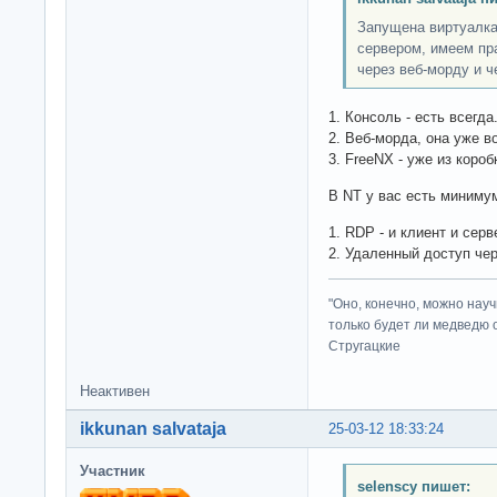
Запущена виртуалка
сервером, имеем пра
через веб-морду и ч
1. Консоль - есть всегда
2. Веб-морда, она уже в
3. FreeNX - уже из короб
В NT у вас есть миниму
1. RDP - и клиент и серв
2. Удаленный доступ чер
"Оно, конечно, можно нау
только будет ли медведю от
Стругацкие
Неактивен
ikkunan salvataja
25-03-12 18:33:24
Участник
selenscy пишет: