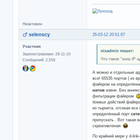
Неактивен
selenscy
25-03-12 20:51:07
Участник
nixadmin пишет:
Зарегистрирован: 28-11-10
Что такое "зона IP 
Сообщений: 2,558
А можно и отдельные а
все! 65535 портов ( из
файером на определённ
натом
извне. Без аннек
фильтрации файером
боевых действий файера
из тырнета, отсекая все
определённый порт
сети
пропускать . Вот такая 
скреативленая
По крайней мере у d-link