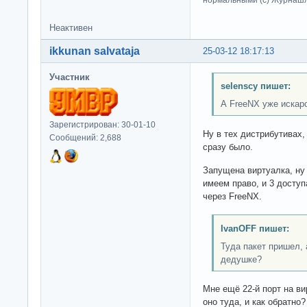
нормальными (c) Журна
Неактивен
ikkunan salvataja
25-03-12 18:17:13
Участник
selenscy пишет:
А FreeNX уже искар
Зарегистрирован: 30-01-10
Ну в тех дистрибутивах,
Сообщений: 2,688
сразу было.
Запущена виртуалка, ну
имеем право, и 3 доступ
через FreeNX.
IvanOFF пишет:
Туда пакет пришел, 
дедушке?
Мне ещё 22-й порт на ви
оно туда, и как обратно?