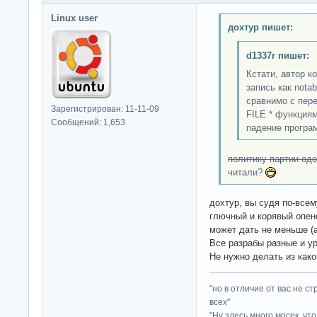
Linux user
дохтур пишет:
d1337r пишет:
Кстати, автор к
запись как nota
сравнимо с пере
Зарегистрирован: 11-11-09
FILE * функциям
Сообщений: 1,653
падение програ
политику партии од
читали?
дохтур, вы судя по-всем
глючный и корявый опе
может дать не меньше (а
Все разрабы разные и ур
Не нужно делать из како
"но в отличие от вас не с
всех"
"Ну здесь много мосек, чт