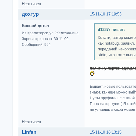
Неактивен
дохтур
15-11-10 17:19:53
Боевой дятел
d1337r пишет:
Из Краматорск, ул. Железячкина
Кстати, автор комме
Зарегистрирован: 30-11-09
как notabug, заявил
Сообщений: 994
передачей некоррект
stdio, что тоже выз
политику партии одобря
Бывает, новые пользовате
знают, как ещё можно выйт
Ну ты пруфами не сыпь ©
Провокатор хуев -) Я к те
не узнаешь в какой момент
Неактивен
Linfan
15-11-10 18:13:15