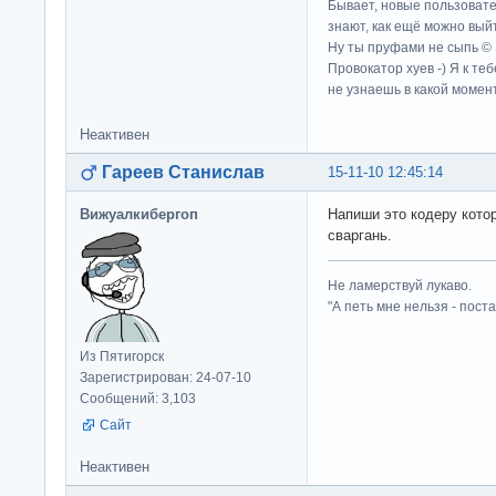
Бывает, новые пользовате
знают, как ещё можно выйт
Ну ты пруфами не сыпь ©
Провокатор хуев -) Я к те
не узнаешь в какой момент
Неактивен
Гареев Станислав
15-11-10 12:45:14
Вижуалкибергоп
Напиши это кодеру кото
сваргань.
Не ламерствуй лукаво.
"А петь мне нельзя - пост
Из Пятигорск
Зарегистрирован: 24-07-10
Сообщений: 3,103
Сайт
Неактивен