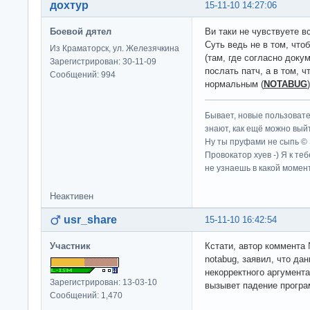
дохтур
15-11-10 14:27:06
Боевой дятел
Ви таки не чувствуете 
Суть ведь не в том, что
Из Краматорск, ул. Железячкина
(там, где согласно доку
Зарегистрирован: 30-11-09
послать патч, а в том, 
Сообщений: 994
нормальным (
NOTABUG
Бывает, новые пользовате
знают, как ещё можно выйт
Ну ты пруфами не сыпь ©
Провокатор хуев -) Я к те
не узнаешь в какой момент
Неактивен
usr_share
15-11-10 16:42:54
Участник
Кстати, автор коммента 
notabug, заявил, что да
некорректного аргумента
Зарегистрирован: 13-03-10
вызывет падение прогр
Сообщений: 1,470