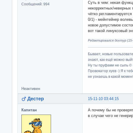
Суть в чем: некая функц
Сообщений: 994
некорректных/неверных 
чётко регламентируется 
0/1) - мейнтейнер вол
новое допустимое состоя
вот такой линуксовый э
Редактировался дохтур (15-1
Бывает, новые пользовате
знают, как ещё можно выйт
Ну ты пруфами не сыпь ©
Провокатор хуев -) Я к те
не узнаешь в какой момент
Неактивен
Дестер
15-11-10 03:44:15
Капитан
А почему бы не проверя
в случае чего не генери