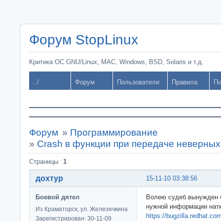
Форум StopLinux
Критика ОС GNU/Linux, MAC, Windows, BSD, Solaris и т.д.
../
Форум
Пользователи
Правила
По
Форум
»
Программирование
»
Crash в функции при передаче неверны
Страницы
1
дохтур
15-11-10 03:38:56
Боевой дятел
Волею судеб вынужден б
нужной информации натк
Из Краматорск, ул. Железячкина
https://bugzilla.redhat.c
Зарегистрирован: 30-11-09