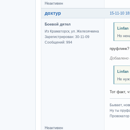
Неактивен
дохтур
15-11-10 18
Боевой дятел
Linfan
Из Краматорск, ул. Железячкина
Но нен
Зарегистрирован: 30-11-09
Сообщений: 994
пруфлинк?
Добавлено 
Linfan
Не нуж
Тот факт, 
Бывает, нов
Ну ты пруфа
Провокатор 
Неактивен