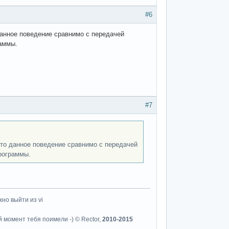
#6
 данное поведение сравнимо с передачей
раммы.
#7
 что данное поведение сравнимо с передачей
программы.
но выйти из vi
й момент тебя поимели -) © Rector,
2010-2015