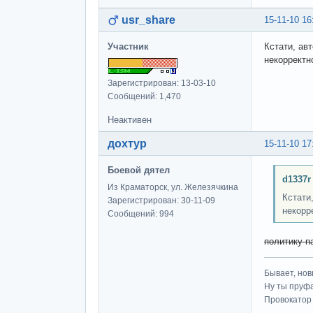
usr_share
15-11-10 16
Участник
Кстати, ав
некорректн
Зарегистрирован: 13-03-10
Сообщений: 1,470
Неактивен
дохтур
15-11-10 17
Боевой дятел
d1337r
Из Краматорск, ул. Железячкина
Кстати
Зарегистрирован: 30-11-09
некорр
Сообщений: 994
политику п
Бывает, нов
Ну ты пруфа
Провокатор 