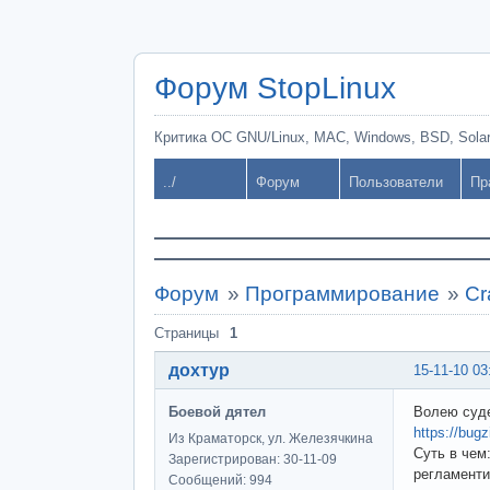
Форум StopLinux
Критика ОС GNU/Linux, MAC, Windows, BSD, Solari
../
Форум
Пользователи
Пр
Форум
»
Программирование
»
Cr
Страницы
1
дохтур
15-11-10 03
Боевой дятел
Волею суде
https://bug
Из Краматорск, ул. Железячкина
Суть в чем
Зарегистрирован: 30-11-09
регламенти
Сообщений: 994