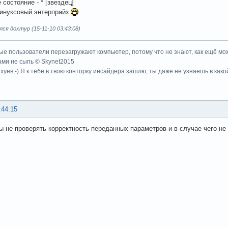
состояние - * [звездец]
линуксовый энтерпрайз
ся дохтур (15-11-10 03:43:08)
ые пользователи перезагружают компьютер, потому что не знают, как ещё мож
ми не сыпь © Skynet2015
хуев -) Я к тебе в твою конторку инсайдера зашлю, ты даже не узнаешь в како
:44:15
ы не проверять корректность переданных параметров и в случае чего не