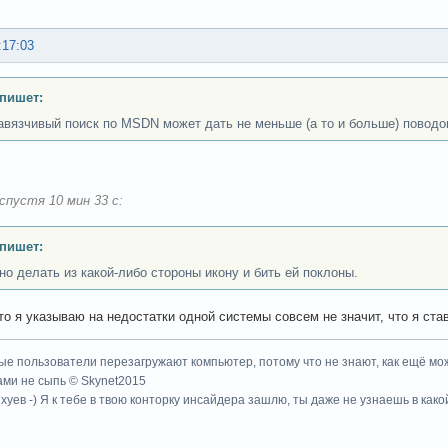
:17:03
 пишет:
авязчивый поиск по MSDN может дать не меньше (а то и больше) поводо
спустя 10 мин 33 с:
 пишет:
но делать из какой-либо стороны икону и бить ей поклоны.
что я указываю на недостатки одной системы совсем не значит, что я ст
ые пользователи перезагружают компьютер, потому что не знают, как ещё мож
ми не сыпь © Skynet2015
хуев -) Я к тебе в твою конторку инсайдера зашлю, ты даже не узнаешь в како