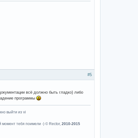
#5
 документации всё должно быть гладко) либо
падение программы
но выйти из vi
й момент тебя поимели -) © Rector,
2010-2015