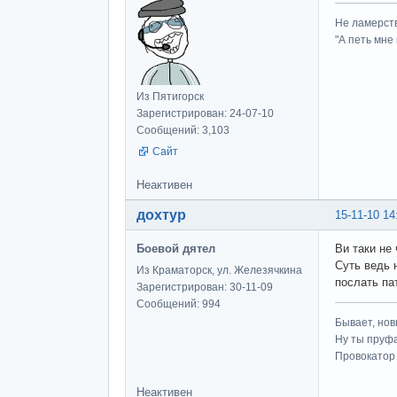
Не ламерств
"А петь мне
Из Пятигорск
Зарегистрирован: 24-07-10
Сообщений: 3,103
Сайт
Неактивен
дохтур
15-11-10 14
Боевой дятел
Ви таки не
Суть ведь 
Из Краматорск, ул. Железячкина
послать па
Зарегистрирован: 30-11-09
Сообщений: 994
Бывает, нов
Ну ты пруфа
Провокатор 
Неактивен