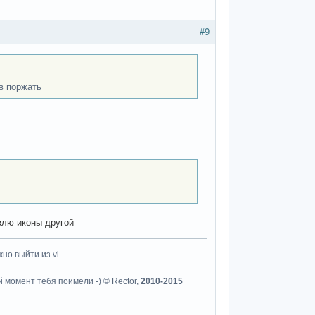
#9
в поржать
авлю иконы другой
но выйти из vi
й момент тебя поимели -) © Rector,
2010-2015