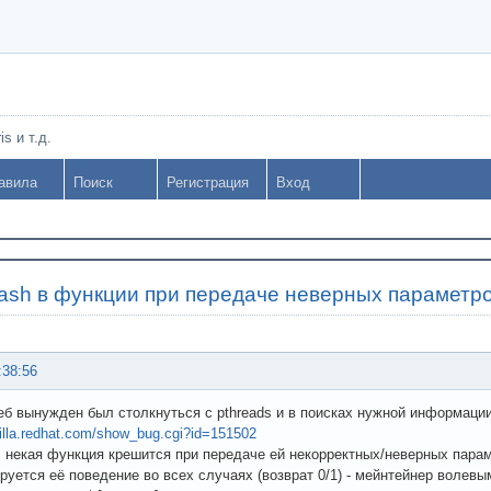
s и т.д.
авила
Поиск
Регистрация
Вход
ash в функции при передаче неверных параметр
:38:56
б вынужден был столкнуться с pthreads и в поисках нужной информации
zilla.redhat.com/show_bug.cgi?id=151502
: некая функция крешится при передаче ей некорректных/неверных парам
руется её поведение во всех случаях (возврат 0/1) - мейнтейнер воле