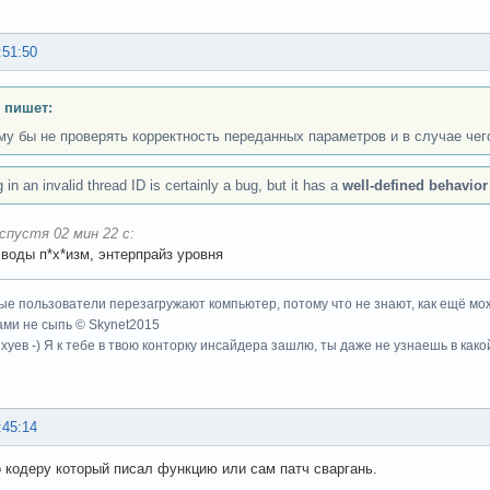
:51:50
 пишет:
му бы не проверять корректность переданных параметров и в случае чег
 in an invalid thread ID is certainly a bug, but it has a
well-defined behavior
спустя 02 мин 22 с:
 воды п*х*изм, энтерпрайз уровня
ые пользователи перезагружают компьютер, потому что не знают, как ещё мож
ми не сыпь © Skynet2015
хуев -) Я к тебе в твою конторку инсайдера зашлю, ты даже не узнаешь в како
:45:14
 кодеру который писал функцию или сам патч сваргань.