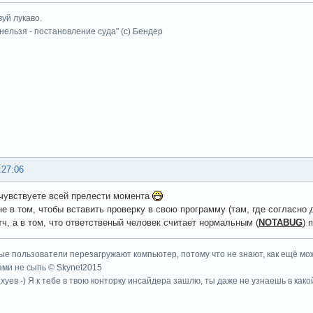
уй лукаво.
 нельзя - постановление суда" (с) Бендер
:27:06
 чувствуете всей прелести момента
не в том, чтобы вставить проверку в свою программу (там, где согласно
тч, а в том, что ответственый человек считает нормальным (
NOTABUG
) 
ые пользователи перезагружают компьютер, потому что не знают, как ещё мож
ми не сыпь © Skynet2015
хуев -) Я к тебе в твою конторку инсайдера зашлю, ты даже не узнаешь в како