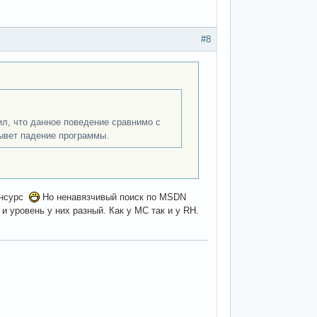
#8
ил, что данное поведение сравнимо с
зывет падение программы.
пенсурс
Но ненавязчивый поиск по MSDN
и уровень у них разный. Как у МС так и у RH.