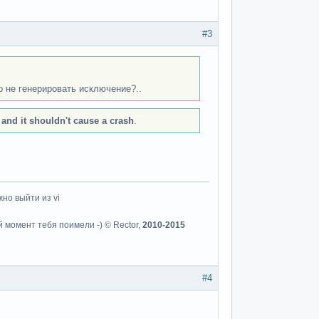
#3
о не генерировать исключение?..
 and it shouldn't cause a crash
.
но выйти из vi
й момент тебя поимели -) © Rector,
2010-2015
#4