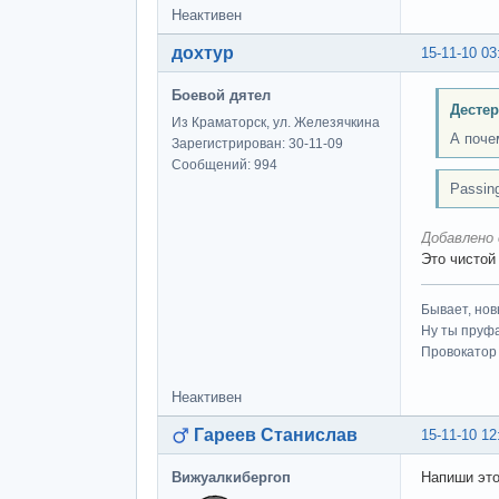
Неактивен
дохтур
15-11-10 03
Боевой дятел
Дестер
Из Краматорск, ул. Железячкина
А поче
Зарегистрирован: 30-11-09
Сообщений: 994
Passing
Добавлено 
Это чистой
Бывает, нов
Ну ты пруфа
Провокатор 
Неактивен
Гареев Станислав
15-11-10 12
Вижуалкибергоп
Напиши это