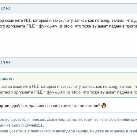
:42:54
тор коммента №1, который и закрыл эту запись как notabug, заявил, что
ого аргумента FILE * функциям из stdio, что тоже вызывет падение прог
:19:53
 пишет:
, автор коммента №1, который и закрыл эту запись как notabug, заявил,
ектного аргумента FILE * функциям из stdio, что тоже вызывет падение 
артии одобряете
дальше первого коммента не читали?
ые пользователи перезагружают компьютер, потому что не знают, как ещё мож
ми не сыпь © Skynet2015
хуев -) Я к тебе в твою конторку инсайдера зашлю, ты даже не узнаешь в како