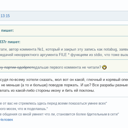
:13:15
 пишет:
337r пишет:
тати, автор коммента №1, который и закрыл эту запись как notabug, заяв
редачей некорректного аргумента FILE * функциям из stdio, что тоже вы
ку партии одобряете
дальше первого коммента не читали?
 судя по-всему хотели сказать, мол вот он какой, глючный и корявый о
 не меньше (а то и больше) поводов поржать. И шо? Все разрабы разные 
елать из какой-либо стороны икону и бить ей поклоны.
ие от вас не стремлюсь здесь перед всеми показаться умнее всех"
ного мосек, что ж поделаешь."
е общения со мной умнеет что ли, становится более бдительным в сети"
Человек