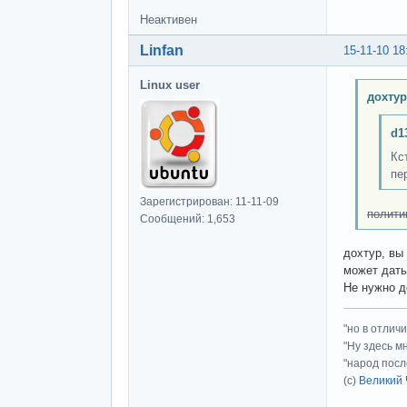
Неактивен
Linfan
15-11-10 18
Linux user
дохтур
d1
Кс
пе
Зарегистрирован: 11-11-09
полити
Сообщений: 1,653
дохтур, вы
может дать
Не нужно д
"но в отлич
"Ну здесь м
"народ посл
(с)
Великий 