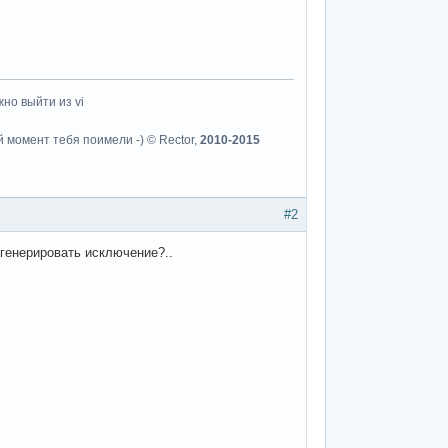
но выйти из vi
й момент тебя поимели -) © Rector,
2010-2015
#2
 генерировать исключение?..