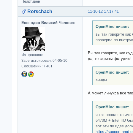
Неактивен
Rorschach
11-10-12 17:17:41
Еще один Великий Человек
OpenMind пишет:
вы так говорите как
проверил по инстру
Вы так говорите, как бу
Из прошлого
да, то скрины фстудию!
Зарегистрирован: 04-05-10
Сообщений: 7,401
OpenMind пишет:
винды
А может линукса все та
OpenMind пишет:
я так понял это им
6470M + Intel HD Gr
вот эти по идее дол
https://support.amd.