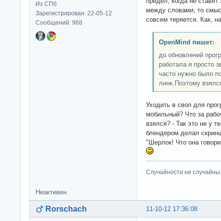
предел, когда не ставят
Из СПб
между словами, то смыс
Зарегистрирован: 22-05-12
совсем теряется. Как, н
Сообщений: 968
OpenMind пишет:
до обновлений прог
работала.я просто 
часто нужно было по
линк.Поэтому взялс
Уходить в своп для прог
мобильный? Что за рабо
взялся? - Так это не у 
блендером делал скринш
"Шерлок! Что она говори
Случайности не случайны
Неактивен
Rorschach
11-10-12 17:36:08