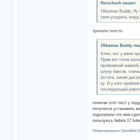
Rorschach пишет:
Okkamas Buddy, Ну ч
своп уходила, когда
трололо.толсто
Okkamas Buddy пи
Блин, вот у меня пр
Прям вот готов взят
проблемной мамкой, 
штуку баксов, снача
(кстати, каким дист
ку. И у кого пробле
последующей работой
почитав этот пост у под
получится установить в
подсказали что мне сде
пользуюсь fedora 17 lxde 
Редактировался OpenMind (11