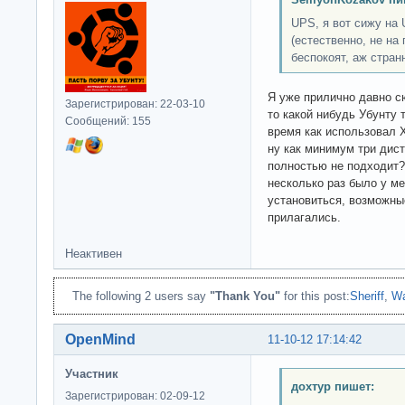
UPS, я вот сижу на U
(естественно, не на
беспокоят, аж стран
Я уже прилично давно с
Зарегистрирован: 22-03-10
то какой нибудь Убунту 
Сообщений: 155
время как использовал 
ну как минимум три дист
полностью не подходит?
несколько раз было у ме
установиться, возможны
прилагались.
Неактивен
The following 2 users say
"Thank You"
for this post:
Sheriff
,
Wa
OpenMind
11-10-12 17:14:42
Участник
дохтур пишет:
Зарегистрирован: 02-09-12