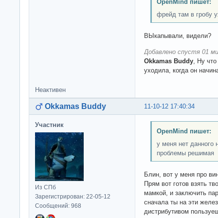
OpenMind пишет:
фрейд там в гробу у
ВЫкапывали, видели?
Добавлено спустя 01 ми
Okkamas Buddy
, Ну что
уходила, когда он начин
Неактивен
Okkamas Buddy
11-10-12 17:40:34
Участник
OpenMind пишет:
у меня нет данного 
проблемы решимая
Блин, вот у меня про ви
Прям вот готов взять т
Из СПб
мамкой, и заключить пар
Зарегистрирован: 22-05-12
сначала ты на эти желез
Сообщений: 968
дистрибутивом пользуешь