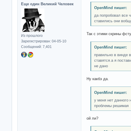
Еще один Великий Человек
OpenMind пишет:
да попробовал все ч
ставились они вобще
Так с этими скрины фст
Из прошлого
Зарегистрирован: 04-05-10
Сообщений: 7,401
OpenMind пишет:
правильно в винде в
ставятся.а я постав
не дано
Ну какбэ да.
OpenMind пишет:
у меня нет данного 
проблемы решимая
ой ли?