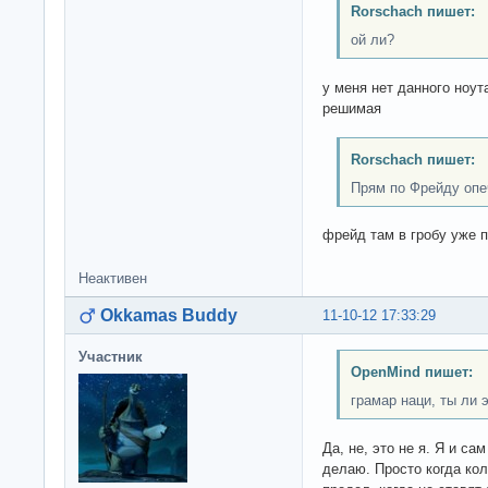
Rorschach пишет:
ой ли?
у меня нет данного ноут
решимая
Rorschach пишет:
Прям по Фрейду опеч
фрейд там в гробу уже п
Неактивен
Okkamas Buddy
11-10-12 17:33:29
Участник
OpenMind пишет:
грамар наци, ты ли 
Да, не, это не я. Я и с
делаю. Просто когда ко