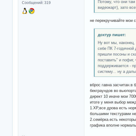
Потому, что они та
Сообщений: 319
видеокарт), зато все
не перекручивайте мои 
дохтур пишет:
Ну вот мы, наконец,
себе ПК 7-годичной 
пришли посоны и ска
поставить" и пофиг,
поддерживается - п
систему... ну а дал
вброс гавна засчитан.в
бекграундов во вьюпорт
директ 10 иначе мои 700
итоге у меня выбор меж
1.ХР,все дрова есть нор
большими текстурами не
2.семёрка.есть некоторы
графика вполне нормаль