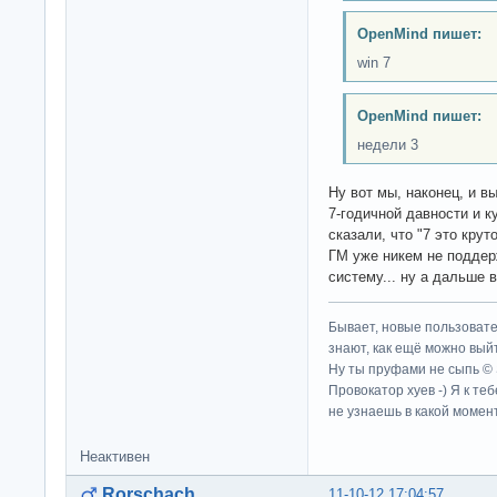
OpenMind пишет:
win 7
OpenMind пишет:
недели 3
Ну вот мы, наконец, и в
7-годичной давности и к
сказали, что "7 это крут
ГМ уже никем не поддер
систему... ну а дальше
Бывает, новые пользовате
знают, как ещё можно выйт
Ну ты пруфами не сыпь ©
Провокатор хуев -) Я к те
не узнаешь в какой момент
Неактивен
Rorschach
11-10-12 17:04:57