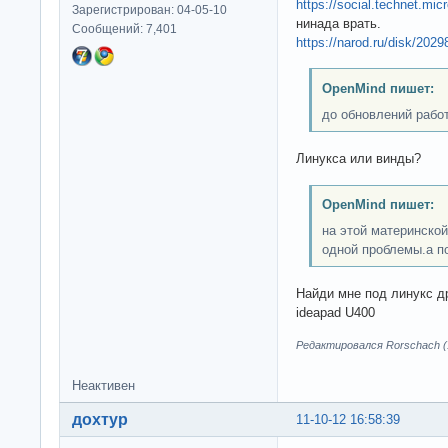
https://social.technet.mi
Зарегистрирован: 04-05-10
нинада врать.
Сообщений: 7,401
https://narod.ru/disk/20
OpenMind пишет:
до обновлений рабо
Линукса или винды?
OpenMind пишет:
на этой материнской
одной проблемы.а п
Найди мне под линукс д
ideapad U400
Редактировался Rorschach (1
Неактивен
дохтур
11-10-12 16:58:39