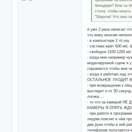
блендере? Или ты б
стола, чтобы кинуть
"Шерлок! Что она го
я уже 2 раза написал чт
что вижу многим непоня
- в компьютере 2 гб озу
- система жрёт 600 мб, 
- свободно 1100-1200 мб
- когда мне например ну
моделируемой сцене я ух
скрывается чтобы мне н
- когда я работаю над э
ОСТАЛЬНОЕ УХОДИТ В
- при возвращении к общ
выглядит я от 30 секунд
логика ...
- то что за камерой 
КАМЕРЫ Я ОПЯТЬ ЖДУ
- при работе в программ
людям.поясню в чём п
две руки чтобы в ней ра
телефоном получается м