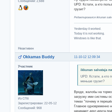
Сообщений: 2,688
UPD: Кстати, а кто поль
грузит?
Редактировался ikkunan salva
Yesterday it worked.
Today it is not working.
Windows is like that.
Неактивен
Okkamas Buddy
11-10-12 12:09:34
Участник
ikkunan salvataja п
UPD: Кстати, а кто 
меньше грузит?
Вроде, жалобы на тормо
загрузку ими системы о
Из СПб
темах "почему я перешёл
Зарегистрирован: 22-05-12
Главное одновременно не
Сообщений: 968
начинают друг-друга под