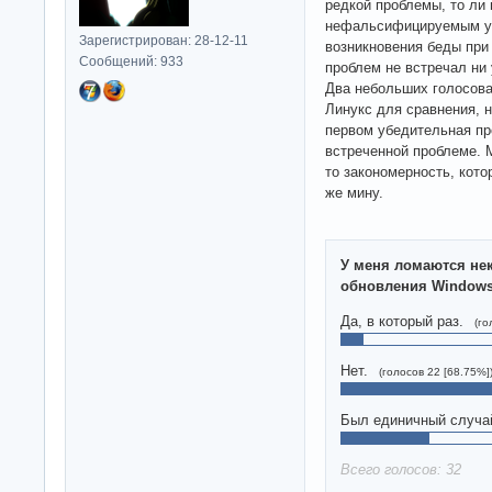
редкой проблемы, то ли
нефальсифицируемым ут
Зарегистрирован: 28-12-11
возникновения беды при 
Сообщений: 933
проблем не встречал ни 
Два небольших голосова
Линукс для сравнения, н
первом убедительная пр
встреченной проблеме. М
то закономерность, кото
же мину.
У меня ломаются не
обновления Window
Да, в который раз.
(го
Нет.
(голосов 22 [68.75%]
Был единичный случа
Всего голосов: 32