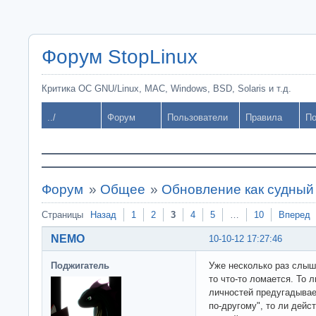
Форум StopLinux
Критика ОС GNU/Linux, MAC, Windows, BSD, Solaris и т.д.
../
Форум
Пользователи
Правила
По
Форум
»
Общее
»
Обновление как судный
Страницы
Назад
1
2
3
4
5
…
10
Вперед
NEMO
10-10-12 17:27:46
Поджигатель
Уже несколько раз слышу
то что-то ломается. То 
личностей предугадывае
по-другому", то ли дейс