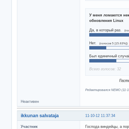
У меня ломаются не
обновления Linux
Да, в который раз.
(го
Нет.
(голосов 5 [15.63%])
Был единичный случа
Всего голосов: 32
Гост
Редактировался NEMO (11-10
Неактивен
ikkunan salvataja
11-10-12 11:37:34
Участник
Господа виндейцы, а по