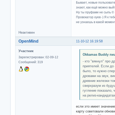
Бывает, новые пользовате
знают, как ещё можно выйт
Ну ты пруфами не сыпь ©
Провокатор хуев -) Я к те
не узнаешь в какой момент
Неактивен
OpenMind
11-10-12 16:19:58
Участник
Okkamas Buddy пи
Зарегистрирован: 02-09-12
- кто "вякнул" про д
Сообщений: 319
приятелей. Если до 
было, то нужно спе
дровами на звук, ви
древние железки то
сверхразум из буду
гугление показало,
на релиз-кандидатах
если это имеет значение
карту советовали обнови