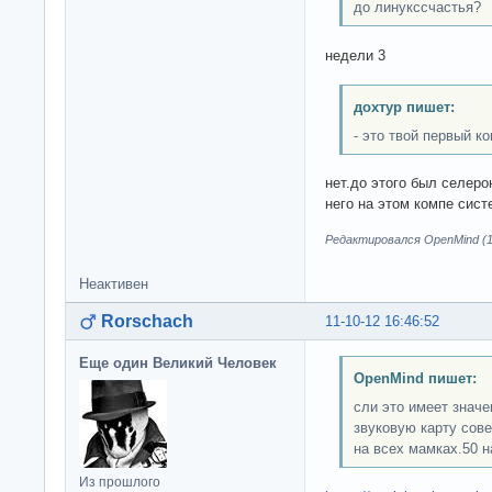
до линукссчастья?
недели 3
дохтур пишет:
- это твой первый к
нет.до этого был селеро
него на этом компе сис
Редактировался OpenMind (11
Неактивен
Rorschach
11-10-12 16:46:52
Еще один Великий Человек
OpenMind пишет:
сли это имеет значе
звуковую карту сов
на всех мамках.50 н
Из прошлого