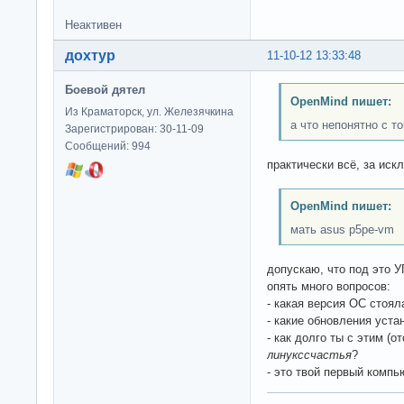
Неактивен
дохтур
11-10-12 13:33:48
Боевой дятел
OpenMind пишет:
Из Краматорск, ул. Железячкина
а что непонятно с то
Зарегистрирован: 30-11-09
Сообщений: 994
практически всё, за ис
OpenMind пишет:
мать asus p5pe-vm
допускаю, что под это 
опять много вопросов:
- какая версия ОС стоял
- какие обновления уста
- как долго ты с этим (
линукссчастья
?
- это твой первый компь