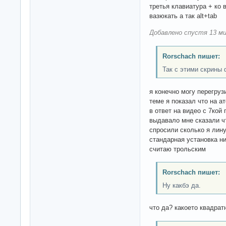
третья клавиатура + ко
вазюкать а так alt+tab
Добавлено спустя 13 ми
Rorschach пишет:
Так с этими скрины
я конечно могу перегрузи
теме я показал что на а
в ответ на видео с 7кой 
выдавало мне сказали чт
спросили сколько я лин
стандарная установка ни
считаю трольским
Rorschach пишет:
Ну какбэ да.
что да? какоето квадра