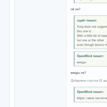
ой ли?
сцайт пишет:
Xorg does not support
this one is.
With a little bit of t
run one or the other
even though lenovo mi
OpenMind пишет:
винды
винды ли?
Добавлено спустя 01 ми
OpenMind пишет:
вброс гавна засчита