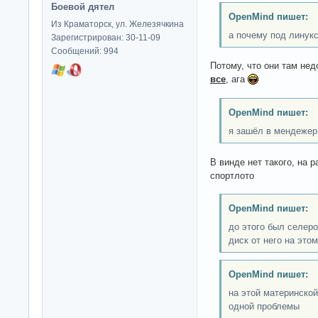
Боевой дятел
OpenMind пишет:
Из Краматорск, ул. Железячкина
а почему под линук
Зарегистрирован: 30-11-09
Сообщений: 994
Потому, что они там нед
все
, ага
OpenMind пишет:
я зашёл в мендежер
В винде нет такого, на 
спортлото
OpenMind пишет:
до этого был селеро
диск от него на это
OpenMind пишет:
на этой материнской
одной проблемы