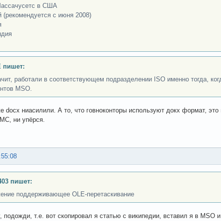
ассачусетс в США
й (рекомендуется с июня 2008)
я
ндия
 пишет:
ачит, работали в соответствующем подразделении ISO именно тогда, ко
нтов MSO.
е docx ниасилили. А то, что говноконторы используют докх формат, эт
МС, ни упёрся.
:55:08
403 пишет:
ение поддерживающее OLE-перетаскивание
, подожди, т.е. вот скопировал я статью с википедии, вставил я в MSO и