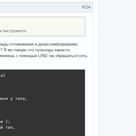
#134
м инструменте.
среды отлаживания и дизассемблирования,
? Я же говорю что луноходы какие-то
Ты можешь с помощью LINQ так обращаться хоть
al

ени у типа,



e };

й тип,
