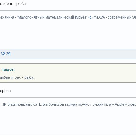
 и рак - рыба.
еханика - "малопонятный математический курьёз" (
с
) msAVA - современный уч
:32:29
 пишет:
ыбье и рак - рыба.
ophun.
HP Slate понравился. Его в большой карман можно положить, а у Apple - сков