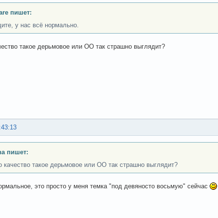
are пишет:
дите, у нас всё нормально.
чество такое дерьмовое или ОО так страшно выглядит?
:43:13
a пишет:
о качество такое дерьмовое или ОО так страшно выглядит?
ормальное, это просто у меня темка "под девяносто восьмую" сейчас