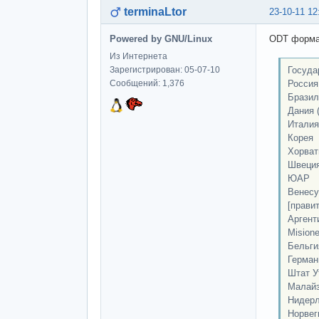
terminaLtor
23-10-11 12
Powered by GNU/Linux
ODT форма
Из Интернета
Госуда
Зарегистрирован: 05-07-10
Россия
Сообщений: 1,376
Бразил
Дания 
Италия
Корея
Хорват
Швеция
ЮАР
Венесу
[прави
Аргент
Mision
Бельги
Герман
Штат У
Малай
Нидер
Норвег