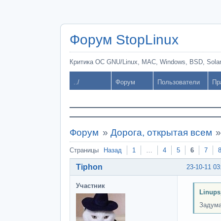
Форум StopLinux
Критика ОС GNU/Linux, MAC, Windows, BSD, Solari
../
Форум
Пользователи
Пр
Форум
»
Дорога, открытая всем
Страницы
Назад
1
…
4
5
6
7
Tiphon
23-10-11 03
Участник
Linups
Задума