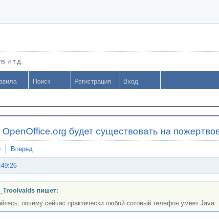
s и т.д.
авила
Поиск
Регистрация
Вход
»
OpenOffice.org будет существовать на пожертво
8
Вперед
:49:26
_Troolvalds пишет:
йтесь, почему сейчас практически любой сотовый телефон умеет Java