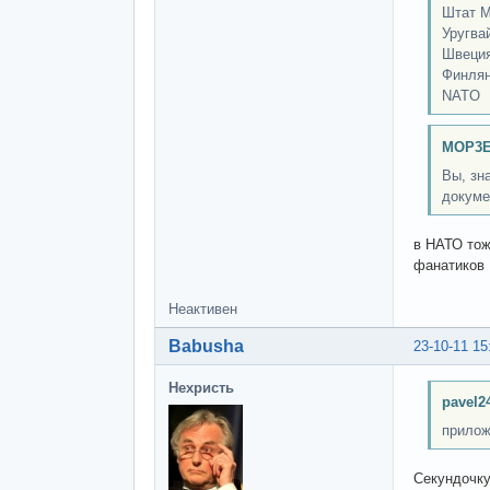
Штат М
Уругва
Швеци
Финля
NATO
MOP3E
Вы, зн
докуме
в НАТО тож
фанатиков 
Неактивен
Babusha
23-10-11 15
Нехристь
pavel2
прилож
Секундочку