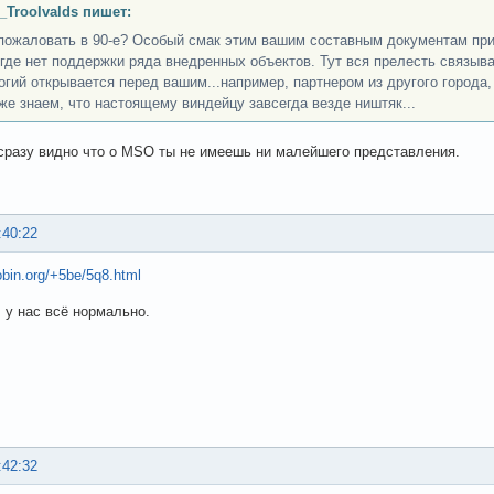
_Troolvalds пишет:
пожаловать в 90-е? Особый смак этим вашим составным документам при
, где нет поддержки ряда внедренных объектов. Тут вся прелесть связы
огий открывается перед вашим...например, партнером из другого города, 
же знаем, что настоящему виндейцу завсегда везде ништяк...
сразу видно что о MSO ты не имеешь ни малейшего представления.
:40:22
obin.org/+5be/5q8.html
, у нас всё нормально.
:42:32