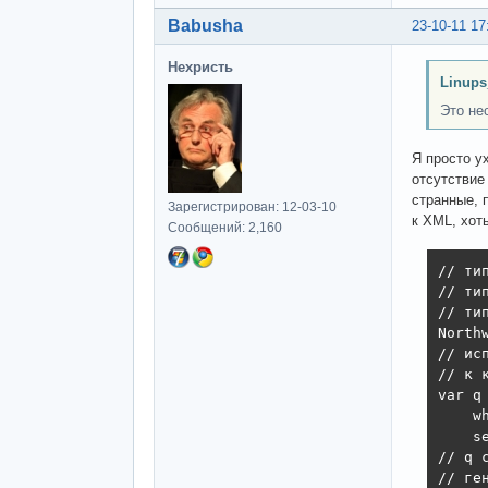
Babusha
23-10-11 17
Нехристь
Linups
Это не
Я просто у
отсутствие
странные, 
Зарегистрирован: 12-03-10
к XML, хот
Сообщений: 2,160
// ти
// ти
// ти
North
// ис
// к 
var q
    w
    s
// q 
// ге