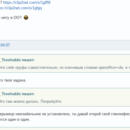
я?
https://clip2net.com/s/1gffM
ps://clip2net.com/s/1gfgq
о нету в ОО?
:04:07
_Troolvalds пишет:
ите себе пруфы самостоятельно, по ключевым словам openoffice+ole, и т
то твоя задача.
_Troolvalds пишет:
Это там можно делать. Попробуйте.
дерьмецо неюзабельное не установлено, ты давай открой свой говноофис
ется один в один.