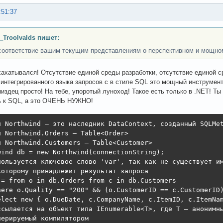
:51:37
_Troolvalds пишет:
соответствие вашим текущим представлениям о перспективном и мощно
хахатывался! Отсутствие единой среды разработки, отсутствие единой 
 интегрированного языка запросов с в стиле SQL это мощный инструмент
пиздец просто! На тебе, упоротый луноход! Такое есть только в .NET! 
ь к SQL, а это ОЧЕНЬ НУЖНО!
п Northwind — это наследник DataContext, созданный SQLMet
п Northwind.Orders — Table<Order>

п Northwind.Customers — Table<Customer>

wind db = new Northwind(connectionString);

пользуется ключевое слово 'var', так как не существует им
которому принадлежит результат запроса

 = from o in db.Orders from c in db.Customers

here o.Quality == "200" && (o.CustomerID == c.CustomerID)
elect new { o.DueDate, c.CompanyName, c.ItemID, c.ItemNam
ссылается на объект типа IEnumerable<T>, где T — анонимны
нерируемый компилятором
