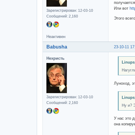
получаетс
Или вот
htt
Зарегистрирован: 12-03-10
Сообщений: 2,160
Этого всег
Неактивен
Babusha
23-10-11 17
Нехристь
Linups
Нагугл
Луноход, э
Зарегистрирован: 12-03-10
Linups
Сообщений: 2,160
Ну и? 
У нас это 
она копиру