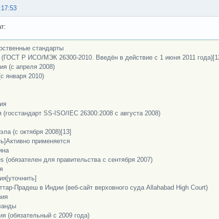
:17:53
т:
рственные стандарты
 (ГОСТ Р ИСО/МЭК 26300-2010. Введён в действие с 1 июня 2011 года)[1
ия (с апреля 2008)
(с января 2010)
ия
 (госстандарт SS-ISO/IEC 26300:2008 с августа 2008)
эла (с октября 2008)[13]
ть]Активно применяется
ина
es (обязателен для правительства с сентября 2007)
я
ия[уточнить]
ттар-Прадеш в Индии (веб-сайт верховного суда Allahabad High Court)
зия
ланды
ия (обязательный с 2009 года)