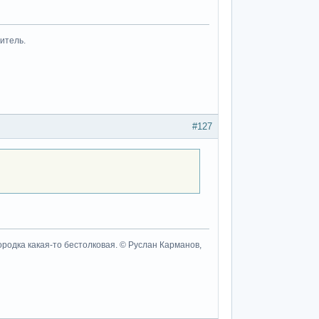
итель.
#127
ородка какая-то бестолковая. © Руслан Карманов,