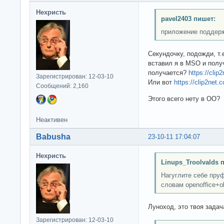
Нехристь
pavel2403 пишет:
приложение поддер
Секундочку, подожди, т.
вставил я в MSO и получ
получается?
https://clip
Зарегистрирован: 12-03-10
Или вот
https://clip2net.
Сообщений: 2,160
Этого всего нету в ОО?
Неактивен
Babusha
23-10-11 17:04:07
Нехристь
Linups_Troolvalds 
Нагуглите себе пру
словам openoffice+ole
Луноход, это твоя задач
Зарегистрирован: 12-03-10