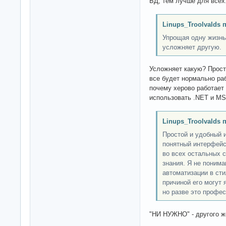
БД, тем лучше для всех
Linups_Troolvalds 
Упрощая одну жизнь
усложняет другую.
Усложняет какую? Прост
все будет нормально раб
почему херово работает
использовать .NET и M
Linups_Troolvalds 
Простой и удобный и
понятный интерфейс
во всех остальных 
знания. Я не понима
автоматизации в сти
причиной его могут 
но разве это профе
"НИ НУЖНО" - другого же