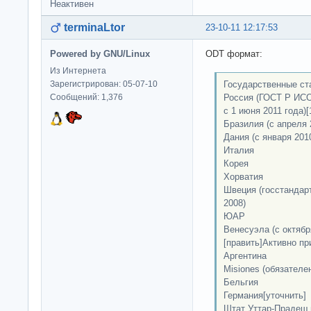
Неактивен
terminaLtor
23-10-11 12:17:53
Powered by GNU/Linux
ODT формат:
Из Интернета
Государственные ст
Зарегистрирован: 05-07-10
Россия (ГОСТ Р ИСО
Сообщений: 1,376
с 1 июня 2011 года)[
Бразилия (с апреля 
Дания (с января 201
Италия
Корея
Хорватия
Швеция (госстандарт
2008)
ЮАР
Венесуэла (с октябр
[править]Активно п
Аргентина
Misiones (обязателе
Бельгия
Германия[уточнить]
Штат Уттар-Прадеш 