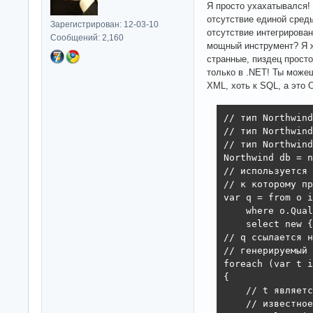
Я просто ухахатывался!
отсутствие единой сред
Зарегистрирован: 12-03-10
отсутствие интегрирован
Сообщений: 2,160
мощный инструмент? Я ж
странные, пиздец просто
только в .NET! Ты може
XML, хоть к SQL, а эт
// тип Northwind
// тип Northwind
// тип Northwind
Northwind db = n
// используется 
// к которому пр
var q = from o i
    where o.Qual
    select new {
// q ссылается н
// генерируемый 
foreach (var t i
{

    // t являетс
    // известное