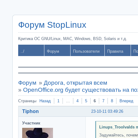
Форум StopLinux
Критика ОС GNU/Linux, MAC, Windows, BSD, Solaris и т.д.
../
Форум
Пользователи
Правила
По
Форум
»
Дорога, открытая всем
»
OpenOffice.org будет существовать на п
Страницы
Назад
1
…
4
5
6
7
8
Вперед
Tiphon
23-10-11 03:49:26
Участник
Linups_Troolvalds 
Задумайтесь, почем