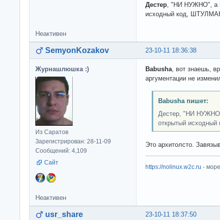
Дестер
, "НИ НУЖНО", а 
исходный код, ШТУЛМА
Неактивен
SemyonKozakov
23-10-11 18:36:38
Журнашлюшка :)
Babusha
, вот знаешь, в
аргументации не измени
Babusha пишет:
Дестер, "НИ НУЖНО"
открытый исходный
Из Саратов
Зарегистрирован: 28-11-09
Это архитолсто. Завязы
Сообщений: 4,109
Сайт
https://nolinux.w2c.ru
- мор
Неактивен
usr_share
23-10-11 18:37:50