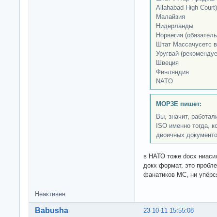
Allahabad High Court)
Малайзия
Нидерланды
Норвегия (обязатель
Штат Массачусетс 
Уругвай (рекомендуе
Швеция
Финляндия
NATO
MOP3E пишет:
Вы, значит, работа
ISO именно тогда, к
двоичных документ
в НАТО тоже docx ниасил
докх формат, это пробл
фанатиков МС, ни упёрс
Неактивен
Babusha
23-10-11 15:55:08