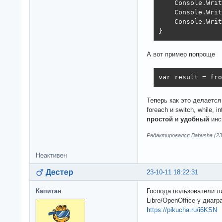
    Console.Writ
    Console.Writ
    Console.Writ
}
А вот пример попроще
var result = fro
Теперь как это делается
foreach и switch, while, 
простой
и
удобный
инс
Редактировался Babusha (23-
Неактивен
Дестер
23-10-11 18:22:31
Капитан
Господа пользователи ли
Libre/OpenOffice у диаг
https://pikucha.ru/i6KSN