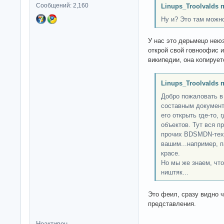
Сообщений: 2,160
Linups_Troolvalds 
Ну и? Это там можно
У нас это дерьмецо нею
открой свой говноофис и
википедии, она копирует
Linups_Troolvalds 
Добро пожаловать в
составным документ
его открыть где-то,
объектов. Тут вся п
прочих BDSMDN-техн
вашим...например, п
красе.
Но мы же знаем, чт
ништяк...
Это феил, сразу видно 
представления.
Неактивен