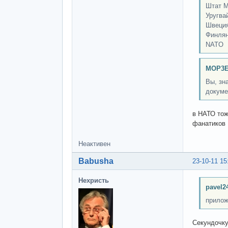
Штат М
Уругва
Швеци
Финля
NATO
MOP3E
Вы, зн
докуме
в НАТО тож
фанатиков 
Неактивен
Babusha
23-10-11 15
Нехристь
pavel2
прилож
Секундочку