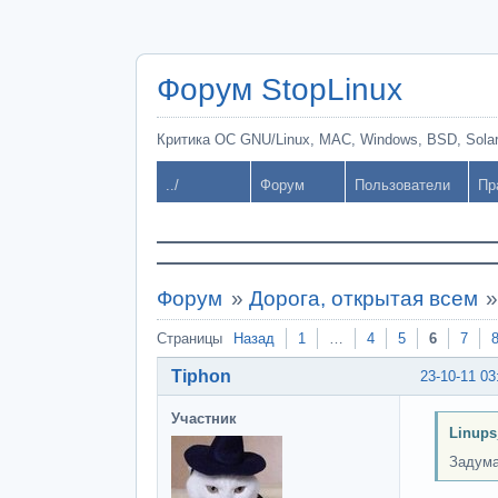
Форум StopLinux
Критика ОС GNU/Linux, MAC, Windows, BSD, Solari
../
Форум
Пользователи
Пр
Форум
»
Дорога, открытая всем
Страницы
Назад
1
…
4
5
6
7
Tiphon
23-10-11 03
Участник
Linups
Задума