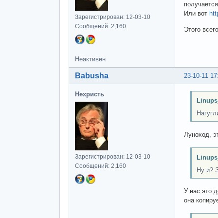
получаетс
Или вот
htt
Зарегистрирован: 12-03-10
Сообщений: 2,160
Этого всег
Неактивен
Babusha
23-10-11 17
Нехристь
Linups
Нагугл
Луноход, э
Зарегистрирован: 12-03-10
Linups
Сообщений: 2,160
Ну и? 
У нас это 
она копиру