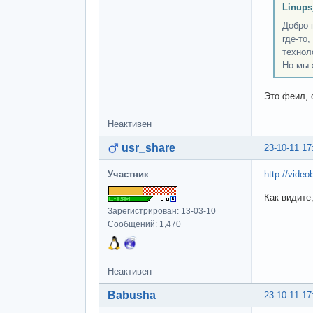
Linups
Добро 
где-то
технол
Но мы 
Это феил, 
Неактивен
usr_share
23-10-11 17
Участник
http://video
Как видите
Зарегистрирован: 13-03-10
Сообщений: 1,470
Неактивен
Babusha
23-10-11 17