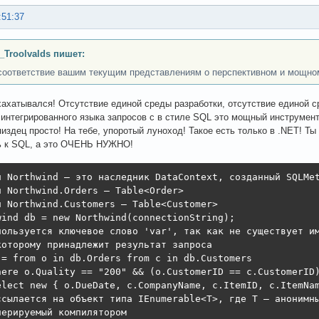
:51:37
_Troolvalds пишет:
соответствие вашим текущим представлениям о перспективном и мощно
хахатывался! Отсутствие единой среды разработки, отсутствие единой 
 интегрированного языка запросов с в стиле SQL это мощный инструмент
пиздец просто! На тебе, упоротый луноход! Такое есть только в .NET! 
ь к SQL, а это ОЧЕНЬ НУЖНО!
п Northwind — это наследник DataContext, созданный SQLMet
п Northwind.Orders — Table<Order>

п Northwind.Customers — Table<Customer>

wind db = new Northwind(connectionString);

пользуется ключевое слово 'var', так как не существует им
которому принадлежит результат запроса

 = from o in db.Orders from c in db.Customers

here o.Quality == "200" && (o.CustomerID == c.CustomerID)
elect new { o.DueDate, c.CompanyName, c.ItemID, c.ItemNam
ссылается на объект типа IEnumerable<T>, где T — анонимны
нерируемый компилятором
