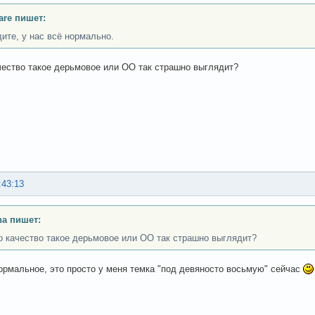
are пишет:
дите, у нас всё нормально.
чество такое дерьмовое или ОО так страшно выглядит?
:43:13
a пишет:
о качество такое дерьмовое или ОО так страшно выглядит?
ормальное, это просто у меня темка "под девяносто восьмую" сейчас