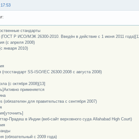
:17:53
т:
рственные стандарты
 (ГОСТ Р ИСО/МЭК 26300-2010. Введён в действие с 1 июня 2011 года)[1
ия (с апреля 2008)
(с января 2010)
ия
 (госстандарт SS-ISO/IEC 26300:2008 с августа 2008)
эла (с октября 2008)[13]
ть]Активно применяется
ина
es (обязателен для правительства с сентября 2007)
я
ия[уточнить]
ттар-Прадеш в Индии (веб-сайт верховного суда Allahabad High Court)
зия
ланды
ия (обязательный с 2009 года)