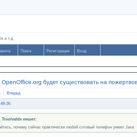
s и т.д.
авила
Поиск
Регистрация
Вход
»
OpenOffice.org будет существовать на пожертво
8
Вперед
:49:26
_Troolvalds пишет:
йтесь, почему сейчас практически любой сотовый телефон умеет Java