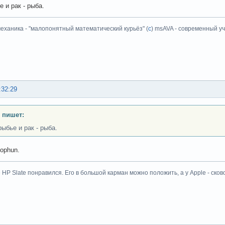
 и рак - рыба.
еханика - "малопонятный математический курьёз" (
с
) msAVA - современный уч
:32:29
 пишет:
ыбье и рак - рыба.
ophun.
HP Slate понравился. Его в большой карман можно положить, а у Apple - сков