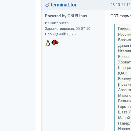
terminaLtor
23-10-11 12
Powered by GNU/Linux
ODT форма
Из Интернета
Госуда
Зарегистрирован: 05-07-10
Россия
Сообщений: 1,376
Бразил
Дания 
Италия
Корея
Хорват
Швеция
ЮАР
Венесу
[прави
Аргент
Mision
Бельги
Герман
Штат У
Малай
Нидер
Норвег