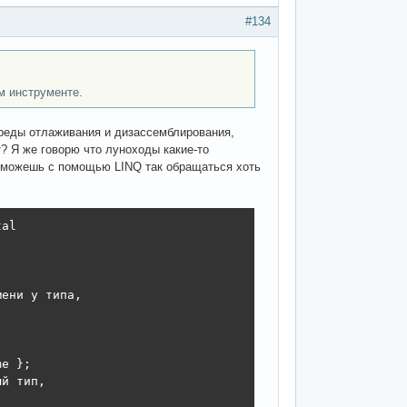
#134
м инструменте.
среды отлаживания и дизассемблирования,
? Я же говорю что луноходы какие-то
Ты можешь с помощью LINQ так обращаться хоть
al

ени у типа,



e };

й тип,
