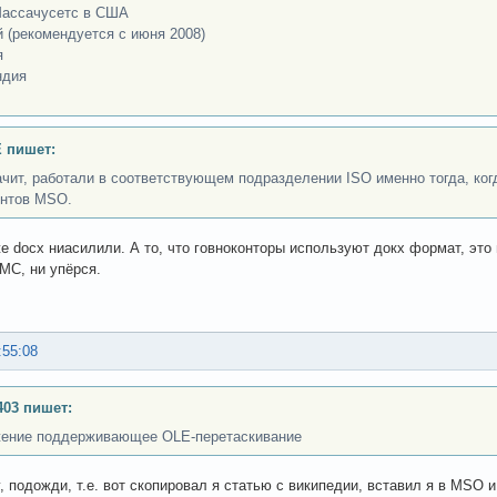
ассачусетс в США
й (рекомендуется с июня 2008)
я
ндия
 пишет:
ачит, работали в соответствующем подразделении ISO именно тогда, ко
нтов MSO.
е docx ниасилили. А то, что говноконторы используют докх формат, эт
МС, ни упёрся.
:55:08
403 пишет:
ение поддерживающее OLE-перетаскивание
, подожди, т.е. вот скопировал я статью с википедии, вставил я в MSO и