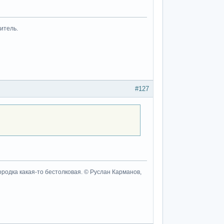
итель.
#127
ородка какая-то бестолковая. © Руслан Карманов,