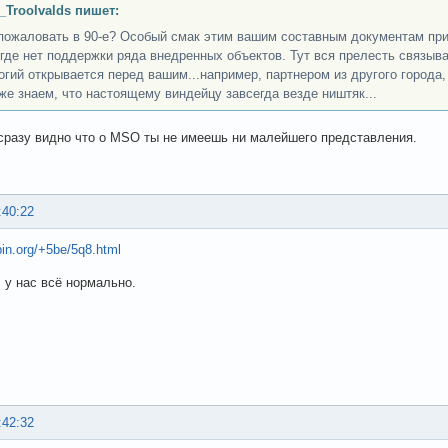
_Troolvalds пишет:
пожаловать в 90-е? Особый смак этим вашим составным документам при
, где нет поддержки ряда внедренных объектов. Тут вся прелесть связы
огий открывается перед вашим...например, партнером из другого города, 
же знаем, что настоящему виндейцу завсегда везде ништяк...
сразу видно что о MSO ты не имеешь ни малейшего представления.
:40:22
bin.org/+5be/5q8.html
, у нас всё нормально.
:42:32