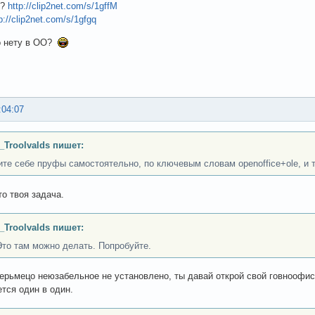
я?
http://clip2net.com/s/1gffM
p://clip2net.com/s/1gfgq
о нету в ОО?
:04:07
_Troolvalds пишет:
ите себе пруфы самостоятельно, по ключевым словам openoffice+ole, и т
то твоя задача.
_Troolvalds пишет:
Это там можно делать. Попробуйте.
дерьмецо неюзабельное не установлено, ты давай открой свой говноофис
ется один в один.