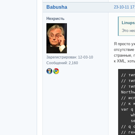
Babusha
23-10-11 17
Нехристь
Linups
Это не
Я просто у
отсутствие
странные, 
Зарегистрирован: 12-03-10
к XML, хот
Сообщений: 2,160
// ти
// ти
// ти
North
// ис
// к 
var q
    w
    s
// q 
// ге