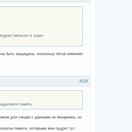
rogram behavior is unpre‐
жна быть защищена, поскольку strcat изменяет
#128
 выделяете память.
ликом для секции с данными из бинарника, но
нехватки памяти, которыми мне пудрят тут