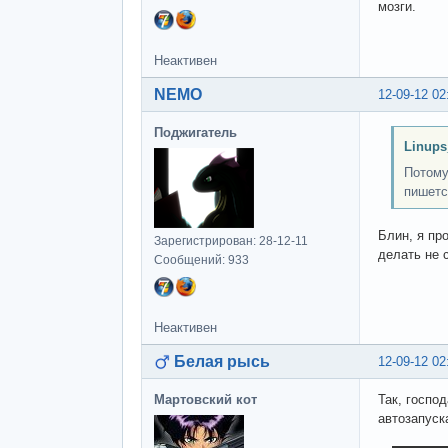
мозги.
Неактивен
NEMO
12-09-12 02
Поджигатель
Linups
Потому
пишетс
Блин, я пр
Зарегистрирован: 28-12-11
делать не 
Сообщений: 933
Неактивен
Белая рысь
12-09-12 02
Мартовский кот
Так, госпо
автозапуска