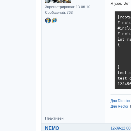
Я уже. Вот 
Зарегистрирован: 13-08-10
Сообщений: 763
[root
#incl
#inclu
#inclu
int m
{

     
     
     
}

test.c
test.
12345
Для Director
Для Rector
:
Неактивен
NEMO
12-09-12 00