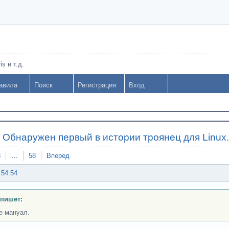
s и т.д.
авила
Поиск
Регистрация
Вход
»
Обнаружен первый в истории троянец для Linux
8
…
58
Вперед
:54:54
 пишет:
е мануал.