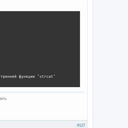
тренней функции ‘strcat’

вать.
#127