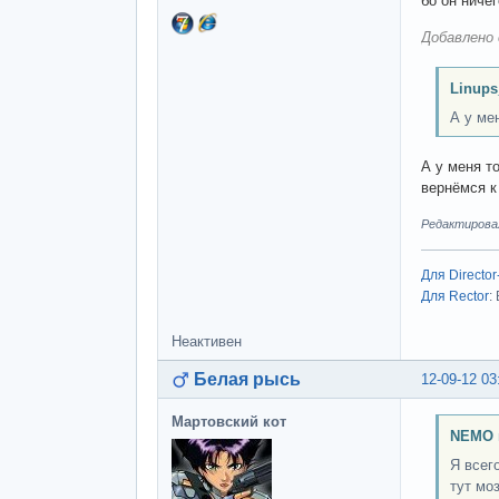
бо он ниче
Добавлено 
Linups
А у ме
А у меня т
вернёмся к
Редактировал
Для Director
Для Rector
:
Неактивен
Белая рысь
12-09-12 03
Мартовский кот
NEMO 
Я всег
тут моз