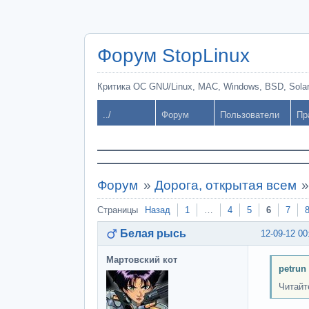
Форум StopLinux
Критика ОС GNU/Linux, MAC, Windows, BSD, Solari
../
Форум
Пользователи
Пр
Форум
»
Дорога, открытая всем
Страницы
Назад
1
…
4
5
6
7
Белая рысь
12-09-12 00
Мартовский кот
petrun
Читайт