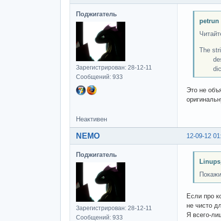
Поджигатель
petrun
Читайт
The st
dest st
Зарегистрирован: 28-12-11
dictabl
Сообщений: 933
Это не объ
оригинальн
Неактивен
NEMO
12-09-12 01
Поджигатель
Linups
Покажи
Если про к
не чисто дл
Зарегистрирован: 28-12-11
Я всего-ли
Сообщений: 933