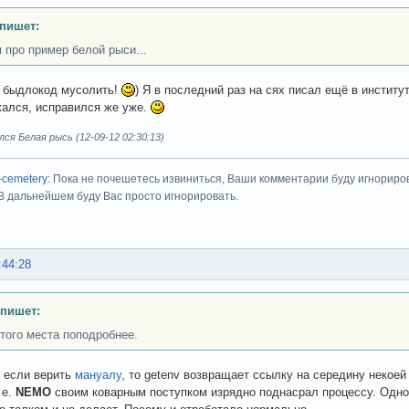
пишет:
я про пример белой рыси...
 быдлокод мусолить!
) Я в последний раз на сях писал ещё в институт
жался, исправился же уже.
ся Белая рысь (12-09-12 02:30:13)
-cemetery
: Пока не почешетесь извиниться, Ваши комментарии буду игнориро
 В дальнейшем буду Вас просто игнорировать.
:44:28
 пишет:
этого места поподробнее.
 если верить
мануалу
, то getenv возвращает ссылку на середину некоей 
 е.
NEMO
своим коварным поступком изрядно поднасрал процессу. Одно 