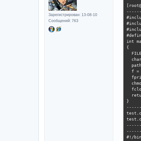
[root
-----
Зарегистрирован: 13-08-10
#incl
Сообщений: 763
#inclu
#inclu
#defi
int m
{

  FIL
  cha
  pat
  f =
  fpr
  chm
  fcl
  retu
}

-----
test.c
test.
-----
-----
#!/bin