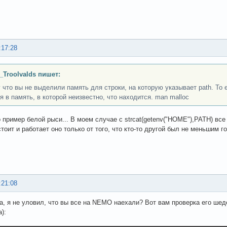
:17:28
_Troolvalds пишет:
 что вы не выделили память для строки, на которую указывает path. То е
я в память, в которой неизвестно, что находится. man malloc
о пример белой рыси... В моем случае с strcat(getenv("HOME"),PATH) все
стоит и работает оно только от того, что кто-то другой был не меньшим г
:21:08
да, я не уловил, что вы все на NEMO наехали? Вот вам проверка его шед
):