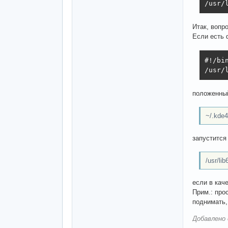
/usr/
Итак, вопр
Если есть 
#!/bin
/usr/
положенный
~/.kde4
запустится
/usr/lib
если в кач
Прим.: прос
поднимать,
Добавлено 