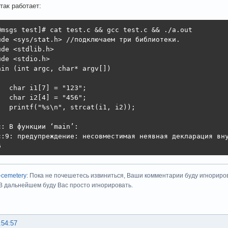
так работает:
@msgs test]# cat test.c && gcc test.c && ./a.out

ude <sys/stat.h> //подключаем три библиотеки.

de <stdlib.h>

de <stdio.h>

ain (int argc, char* argv[])

   char i1[7] = "123";

   char i2[4] = "456";

   printf("%s\n", strcat(i1, i2));

: В функции ‘main’:

c:9: предупреждение: несовместимая неявная декларация вну
6
-cemetery
: Пока не почешетесь извиниться, Ваши комментарии буду игнориро
 В дальнейшем буду Вас просто игнорировать.
:54:57