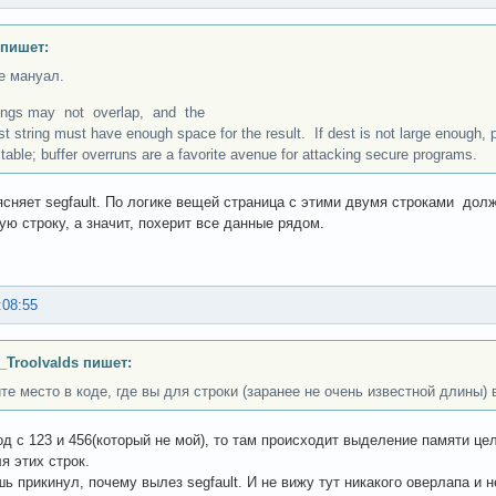
 пишет:
е мануал.
rings may not overlap, and the
ring must have enough space for the result. If dest is not large enough, p
e; buffer overruns are a favorite avenue for attacking secure programs.
ясняет segfault. По логике вещей страница с этими двумя строками дол
ую строку, а значит, похерит все данные рядом.
:08:55
_Troolvalds пишет:
те место в коде, где вы для строки (заранее не очень известной длины)
од с 123 и 456(который не мой), то там происходит выделение памяти це
я этих строк.
шь прикинул, почему вылез segfault. И не вижу тут никакого оверлапа и 