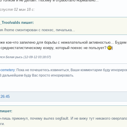
го толком и не делает. Посему и отработало нормально...
спустя 02 мин 18 с:
_Troolvalds пишет:
ня /home смонтирован с noexec, пичалька...
оже кое-что запилено для борьбы с нежелательной активностью... Будем 
 среднестатистическому юзеру, который noexec не пользует?
)
ся Белая рысь (12-09-12 03:18:07)
-cemetery
: Пока не почешетесь извиниться, Ваши комментарии буду игнориро
 В дальнейшем буду Вас просто игнорировать.
:26:45
пишет:
о-лишь прикинул, почему вылез segfault. И не вижу тут никакого оверлап
ги.