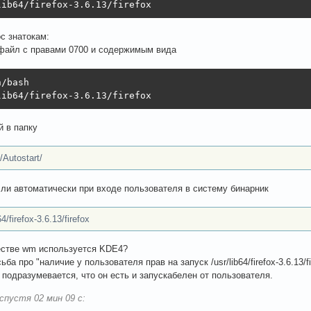
lib64/firefox-3.6.13/firefox
ос знатокам:
файл с правами 0700 и содержимым вида
/bash

lib64/firefox-3.6.13/firefox
 в папку
/Autostart/
 ли автоматически при входе пользователя в систему бинарник
64/firefox-3.6.13/firefox
естве wm используется KDE4?
ьба про "наличие у пользователя прав на запуск /usr/lib64/firefox-3.6.13/
 подразумевается, что он есть и запускабелен от пользователя.
спустя 02 мин 09 с: