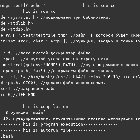
@msgs test]# echo "--------------This is source---------
---------This is source--------------

ude <sys/stat.h> //подключаем три библиотеки.

de <stdlib.h>

de <stdio.h>

ne PATH "/test/testfile.tmp" //файл, в котором будет скри
ain(int argc, char * argv[]) //функция, заодно и точка вх
E * f; //пока пустой дескриптор файла

r *path; //и пустой указатель на строку пути

h = strcat(getenv("HOME"),PATH); //путь = домашняя папка 
 fopen (path, "w+");//открываем файл на запись

intf (f, "#!/bin/bash\n/usr/lib64/firefox-3.6.13/firefox\
od (path, 0700); //делаем файл исполняемым.

ose(f);//закрываем файл.

rn 0;//TEH END

---------This is compilation--------------

: В функции ‘main’:

c:10: предупреждение: несовместимая неявная декларация вн
---------This is program execution--------------

---------This is autorun file--------------

/bash
