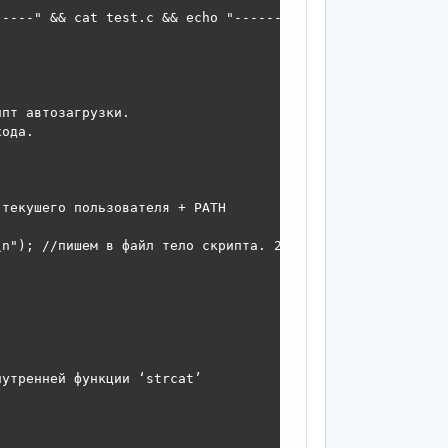
-----" && cat test.c && echo "--------------This is compi
пт автозагрузки.

ода.

текушего пользователя + PATH

n"); //пишем в файл тело скрипта. 2 строка = путь к брау
утренней функции ‘strcat’
