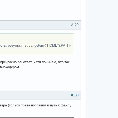
#129
сть, результат strcat(getenv("HOME"),PATH)
 прекрасно работает, хотя понимаю, что так
овнокодером.
#130
евра (только права поправил и путь к файлу