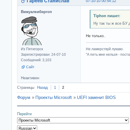
Гареев Станислав
07-10-10 00:54:12
Вижуалкибергоп
Tiphon пишет:
Ну так ты ж все БУ 
Не только..
Из Пятигорск
Не ламерствуй лукаво.
Зарегистрирован: 24-07-10
"А петь мне нельзя - пост
Сообщений: 3,103
Сайт
Неактивен
Страницы
Назад
1
2
Форум
»
Проекты Microsoft
»
UEFI заменит BIOS
Перейти