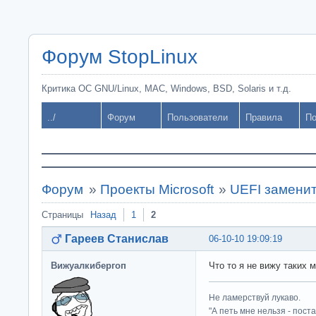
Форум StopLinux
Критика ОС GNU/Linux, MAC, Windows, BSD, Solaris и т.д.
../
Форум
Пользователи
Правила
По
Форум
»
Проекты Microsoft
»
UEFI замени
Страницы
Назад
1
2
Гареев Станислав
06-10-10 19:09:19
Вижуалкибергоп
Что то я не вижу таких 
Не ламерствуй лукаво.
"А петь мне нельзя - пост