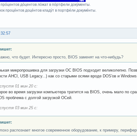
 прóцентов дóцентов лóжат в пóртфели докýменты.
рок процéнтов доцéнтов кладýт в портфéли докумéнты.
:32:57
пишет:
важно, что будет. Интересно просто, BIOS заменят на что-нибудь?
нькая микропрошивка для загрузки ОС BIOS подходит великолепно. Позв
сти AHCI, USB Legacy...) как со старыми осями вроде DOS'ов и Windows 9
спустя 01 мин 20 с:
орое во время загрузки компьютера тратится на BIOS, очень мало по ср
IOS проблема с долгой загрузкой ОСей.
спустя 03 мин 25 с:
пишет:
лохо распознает многое современное оборудование, к примеру, перифе