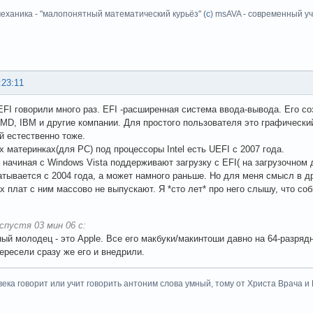
еханика - "малопонятный математический курьёз" (
с
) msAVA - современный уч
:23:11
EFI говорили много раз. EFI -расширенная система ввода-вывода. Его со
 AMD, IBM и другие компании. Для простого пользователя это графическ
й естественно тоже.
х материнках(для PC) под процессоры Intel есть UEFI c 2007 года.
начиная с Windows Vista поддерживают загрузку с EFI( на загрузочном ди
атывается с 2004 года, а может намного раньше. Но для меня смысл в др
х плат с ним массово не выпускают. Я *сто лет* про него слышу, что со
спустя 03 мин 06 с:
ый молодец - это Apple. Все его макбуки/макинтоши давно на 64-разрядн
ересели сразу же его и внедрили.
века говорит или учит говорить антоним слова умный, тому от Христа Врача и Бо