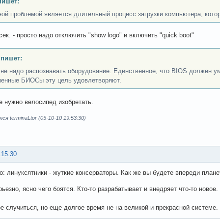
пишет:
ной проблемой является длительный процесс загрузки компьютера, кото
сек. - просто надо отключить "show logo" и включить "quick boot"
 пишет:
 не надо распознавать оборудование. Единственное, что BIOS должен умет
енные БИОСы эту цель удовлетворяют.
 нужно велосипед изобретать.
я terminaLtor (05-10-10 19:53:30)
:15:30
о: линуксятники - жуткие консерваторы. Как же вы будете впереди плане
рьезно, ясно чего боятся. Кто-то разрабатывает и внедряет что-то новое.
ое случиться, но еще долгое время не на великой и прекрасной системе.