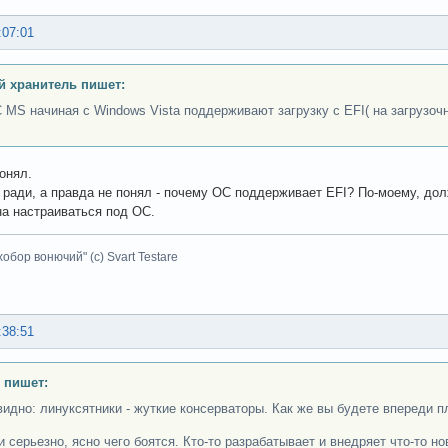
:07:01
 хранитель пишет:
 MS начиная с Windows Vista поддерживают загрузку с EFI( на загрузочн
понял.
ради, а правда не понял - почему ОС поддерживает EFI? По-моему, дол
на настраиваться под ОС.
хобор вонючий" (с) Svart Testare
:38:51
 пишет:
видно: линуксятники - жуткие консерваторы. Как же вы будете впереди п
и серьезно, ясно чего боятся. Кто-то разрабатывает и внедряет что-то но