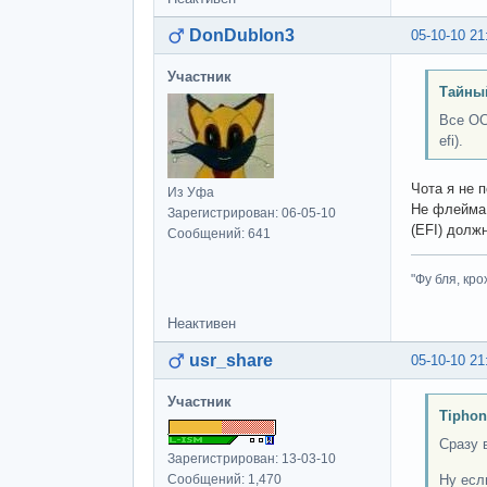
DonDublon3
05-10-10 21
Участник
Тайный
Все ОС
efi).
Чота я не 
Из Уфа
Не флейма 
Зарегистрирован: 06-05-10
(EFI) долж
Сообщений: 641
"Фу бля, кро
Неактивен
usr_share
05-10-10 21
Участник
Tiphon
Сразу 
Зарегистрирован: 13-03-10
Сообщений: 1,470
Ну есл