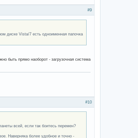
#9
ом диске Vista/7 есть одноименная папочка
жно быть прямо наоборот - загрузочная система
#10
ланеты всей, если так боитесь перемен?
вое. Наверняка более удобное и точно -