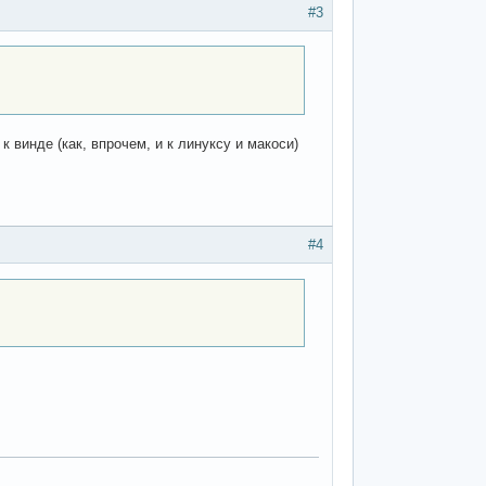
#3
 к винде (как, впрочем, и к линуксу и макоси)
#4