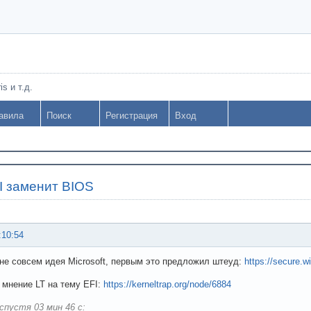
s и т.д.
авила
Поиск
Регистрация
Вход
I заменит BIOS
:10:54
 не совсем идея Microsoft, первым это предложил штеуд:
https://secure.w
т мнение LT на тему EFI:
https://kerneltrap.org/node/6884
спустя 03 мин 46 с: