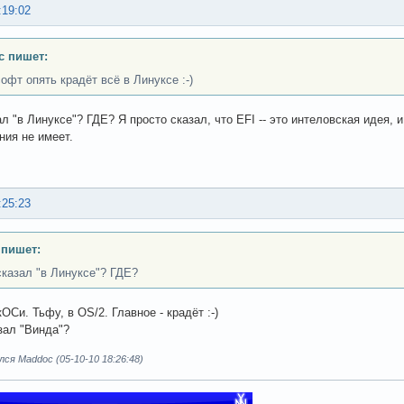
:19:02
c пишет:
офт опять крадёт всё в Линуксе :-)
л "в Линуксе"? ГДЕ? Я просто сказал, что EFI -- это интеловская идея, и
ния не имеет.
:25:23
 пишет:
сказал "в Линуксе"? ГДЕ?
ОСи. Тьфу, в OS/2. Главное - крадёт :-)
азал "Винда"?
ся Maddoc (05-10-10 18:26:48)