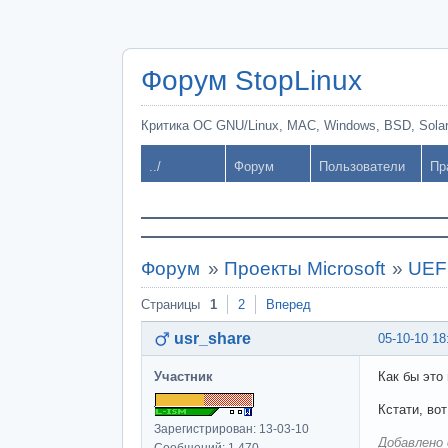
Форум StopLinux
Критика ОС GNU/Linux, MAC, Windows, BSD, Solari
../
Форум
Пользователи
Пр
Форум
»
Проекты Microsoft
»
UEF
Страницы
1
2
Вперед
usr_share
05-10-10 18
Участник
Как бы это
Кстати, во
Зарегистрирован: 13-03-10
Добавлено 
Сообщений: 1,470