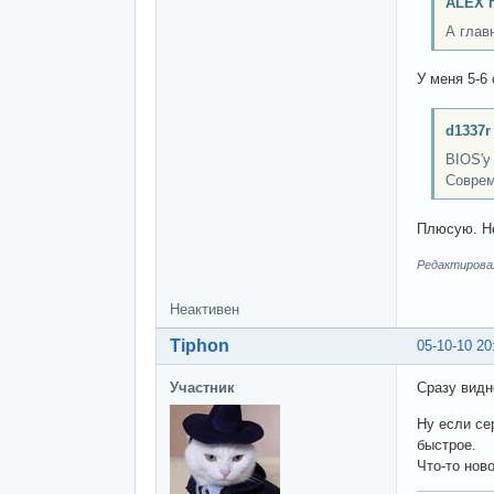
ALEX 
А глав
У меня 5-6 
d1337r
BIOS'у
Соврем
Плюсую. Не
Редактировалс
Неактивен
Tiphon
05-10-10 20
Участник
Сразу видн
Ну если се
быстрое.
Что-то нов