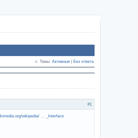
Темы:
Активные
|
Без ответа
#1
ikimedia.org/wikipedia/ … _Interface