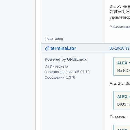
BIOS'у не 
CD/DVD, ЖД
удовлетвор
Редактировал
Неактивен
terminaLtor
05-10-10 19
Powered by GNU/Linux
ALEX 
Из Интернета
Но BIO
Зарегистрирован: 05-07-10
Сообщений: 1,376
Ага, 2-3 К
ALEX 
BIOS п
Пиздежь.