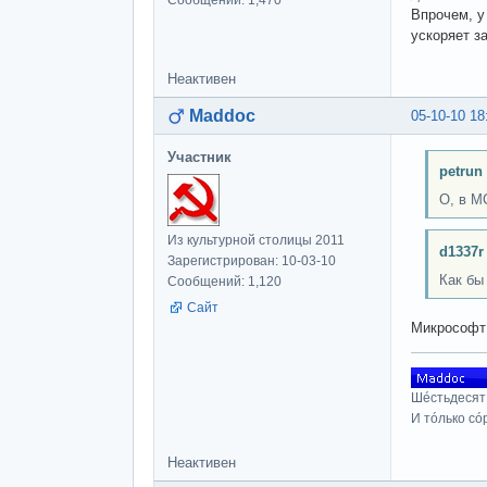
Впрочем, у
ускоряет за
Неактивен
Maddoc
05-10-10 18
Участник
petrun
О, в М
Из культурной столицы 2011
d1337r
Зарегистрирован: 10-03-10
Как бы
Сообщений: 1,120
Сайт
Микрософт 
Шéстьдесят
И тóлько сó
Неактивен