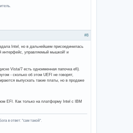
итель.
#8
здала Intel, но в дальнейшем присоединилась
ий интерфейс, управляемый мышкой! и
ске Vista/7 есть одноименная папочка efi).
угом - сколько об этом UEFI не говорят,
бираются выпускать такие платы, но в продаже
ом EFI. Как только на платформу Intel c IBM
га в ответ: ”сам такой”.