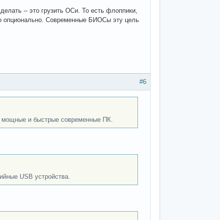
елать -- это грузить ОСи. То есть флоппики,
 то опционально. Современные БИОСы эту цель
#6
т мощные и быстрые современные ПК.
рийные USB устройства.