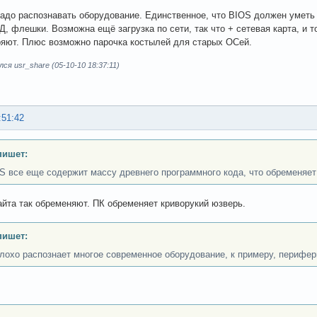
надо распознавать оборудование. Единственное, что BIOS должен уметь д
, флешки. Возможна ещё загрузка по сети, так что + сетевая карта, и
яют. Плюс возможно парочка костылей для старых ОСей.
ся usr_share (05-10-10 18:37:11)
:51:42
пишет:
S все еще содержит массу древнего программного кода, что обременяе
байта так обременяют. ПК обременяет криворукий юзверь.
пишет:
лохо распознает многое современное оборудование, к примеру, перифе