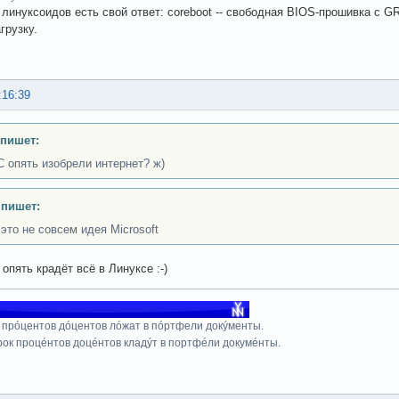
 линуксоидов есть свой ответ: coreboot -- свободная BIOS-прошивка с G
грузку.
:16:39
 пишет:
С опять изобрели интернет? ж)
 пишет:
 это не совсем идея Microsoft
опять крадёт всё в Линуксе :-)
 прóцентов дóцентов лóжат в пóртфели докýменты.
рок процéнтов доцéнтов кладýт в портфéли докумéнты.