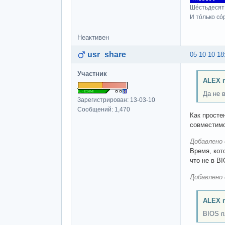
Шéстьдесят
И тóлько сó
Неактивен
usr_share
05-10-10 18
Участник
ALEX 
Да не 
Зарегистрирован: 13-03-10
Сообщений: 1,470
Как просте
совместимо
Добавлено 
Время, кот
что не в B
Добавлено 
ALEX 
BIOS п