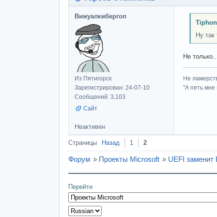
Вижуалкибергоп
Tiphon
Ну так
Не только..
Из Пятигорск
Не ламерств
Зарегистрирован: 24-07-10
"А петь мне
Сообщений: 3,103
Сайт
Неактивен
Страницы
Назад
1
2
Форум
»
Проекты Microsoft
»
UEFI заменит
Перейти