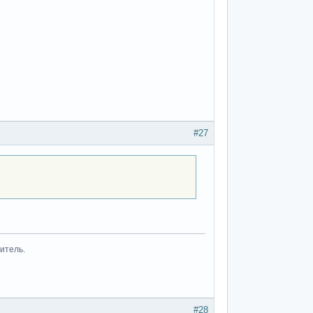
#27
итель.
#28