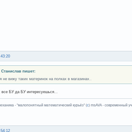
:43:20
 Станислав пишет:
 я не вижу таких материнок на полках в магазинах..
ж все БУ да БУ интересуешься...
еханика - "малопонятный математический курьёз" (
с
) msAVA - современный уч
:54:12