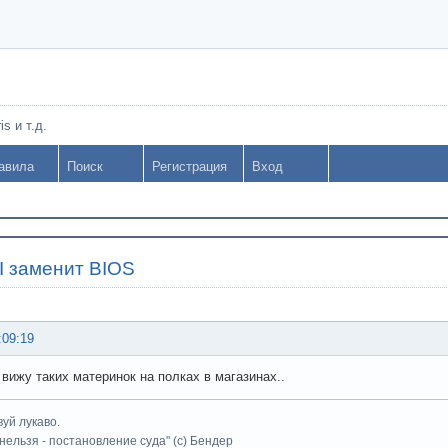
s и т.д.
авила
Поиск
Регистрация
Вход
I заменит BIOS
:09:19
 вижу таких материнок на полках в магазинах..
уй лукаво.
 нельзя - постановление суда" (с) Бендер