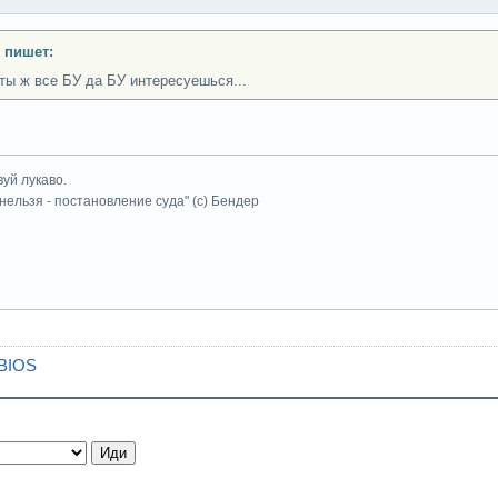
 пишет:
 ты ж все БУ да БУ интересуешься...
уй лукаво.
 нельзя - постановление суда" (с) Бендер
 BIOS