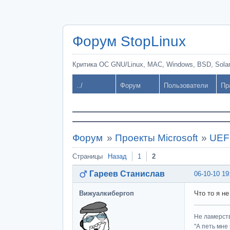
Форум StopLinux
Критика ОС GNU/Linux, MAC, Windows, BSD, Solari
../
Форум
Пользователи
Пр
Форум
»
Проекты Microsoft
»
UEF
Страницы
Назад
1
2
Гареев Станислав
06-10-10 19
Вижуалкибергоп
Что то я не
Не ламерств
"А петь мне