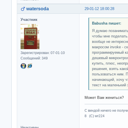
watersoda
29-01-12 18:00:28
Участник
Babusha пишет:
Я думаю позанимать
чтобы мне поделать
вообще не интересн
макросом invoke - с
программируемый ка
Зарегистрирован: 07-01-10
дешевый микронтролл
Сообщений: 349
купить, плюс, неопр
решения, взять како
пользоваться ним. П
начинающий, хочу ч
текст на маленький 
Может Вам жениться?
С виндой ничего не получ
8 (C) wr224
Неактивен