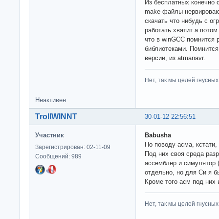
Из бесплатных конечно 
make файлы нервирова
скачать что нибудь с о
работать хватит а потом
что в winGCC помнится р
библиотеками. Помнится
версии, из atmanavr.
Нет, так мы целей гнусных 
Неактивен
TrollWINNT
30-01-12 22:56:51
Участник
Babusha
По поводу асма, кстати,
Зарегистрирован: 02-11-09
Под них своя среда раз
Сообщений: 989
ассемблер и симулятор 
отдельно, но для Си я б
Кроме того асм под них 
Нет, так мы целей гнусных 