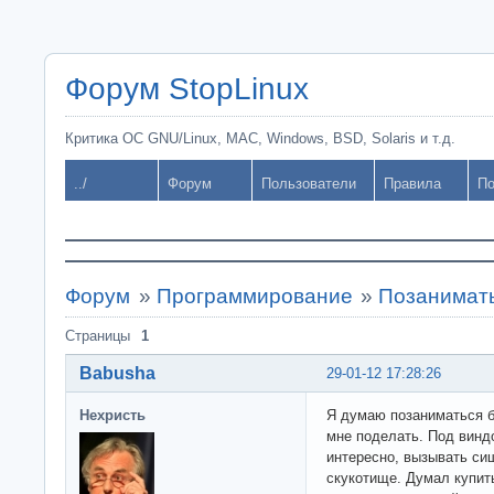
Форум StopLinux
Критика ОС GNU/Linux, MAC, Windows, BSD, Solaris и т.д.
../
Форум
Пользователи
Правила
По
Форум
»
Программирование
»
Позанимать
Страницы
1
Babusha
29-01-12 17:28:26
Нехристь
Я думаю позаниматься б
мне поделать. Под винд
интересно, вызывать си
скукотище. Думал купит