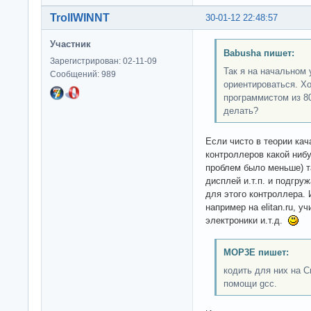
TrollWINNT
30-01-12 22:48:57
Участник
Babusha пишет:
Зарегистрирован: 02-11-09
Так я на начальном 
Сообщений: 989
ориентироваться. Х
программистом из 80
делать?
Если чисто в теории кач
контроллеров какой нибу
проблем было меньше) т
дисплей и.т.п. и подгру
для этого контроллера. 
например на elitan.ru, 
электроники и.т.д.
MOP3E пишет:
кодить для них на С
помощи gcc.