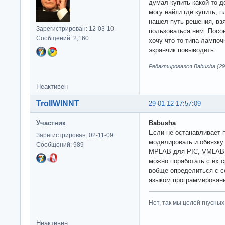
думал купить какой-то д
могу найти где купить, 
нашел путь решения, вз
Зарегистрирован: 12-03-10
пользоваться ним. Посо
Сообщений: 2,160
хочу что-то типа лампоч
экранчик повыводить.
Редактировался Babusha (29-
Неактивен
TrollWINNT
29-01-12 17:57:09
Участник
Babusha
Если не останавливает п
Зарегистрирован: 02-11-09
моделировать и обвязку 
Сообщений: 989
MPLAB для PIC, VMLAB д
можно поработать с их с
вобще определиться с с
языком программировани
Нет, так мы целей гнусных 
Неактивен