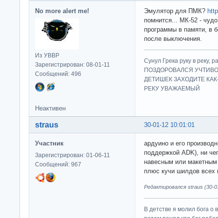
No more alert me!
Эмулятор для ПМК?
htt
помнится... МК-52 - чуд
программы в памяти, в 
после выключения.
Из УВВР
Сунул Грека руку в рек
Зарегистрирован: 08-01-11
ПОЗДОРОВАЛСЯ УЧТИВО
Сообщений: 496
ДЕТИШЕК ЗАХОДИТЕ КАК
РЕКУ УВАЖАЕМЫЙ
Неактивен
straus
30-01-12 10:01:01
Участник
ардуино и его производн
поддержкой ADK), ни че
Зарегистрирован: 01-06-11
навесным или макетным 
Сообщений: 967
плюс кучи шилдов всех 
Редактировался straus (30-01
В детстве я молил бога о 