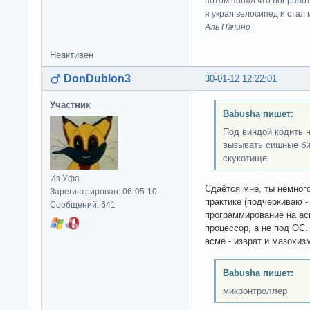
потом понял что бог работ
я украл велосипед и стал
Аль Пачино
Неактивен
DonDublon3
30-01-12 12:22:01
Участник
Babusha пишет:
Под виндой кодить 
вызывать сишные би
скукотище.
Из Уфа
Сдаётся мне, ты немного
Зарегистрирован: 06-05-10
практике (подчеркиваю - 
Сообщений: 641
программирование на ас
процессор, а не под ОС.
асме - изврат и мазохизм
Babusha пишет:
микронтроллер