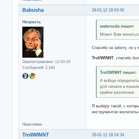
Babusha
29-01-12 18:03:00
Нехристь
watersoda пишет:
Может Вам женитьс
Спасибо за заботу, но у
TrollWINNT
, спасибо бо
Зарегистрирован: 12-03-10
Сообщений: 2,160
TrollWINNT пишет:
А вобще определить
для начала и языко
крайне различные.
Я выберу такой, с котор
инструментов желательн
Неактивен
TrollWINNT
29-01-12 18:24:34