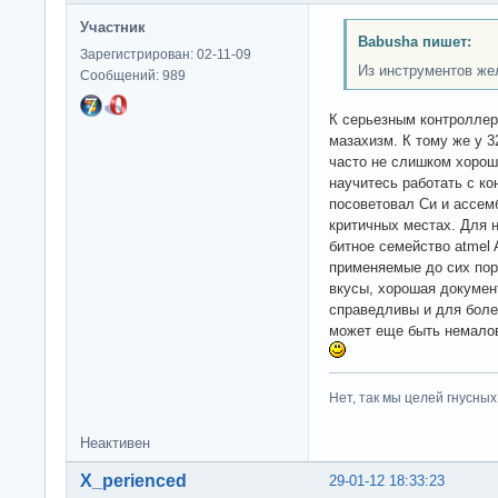
Участник
Babusha пишет:
Зарегистрирован: 02-11-09
Из инструментов же
Сообщений: 989
К серьезным контроллера
мазахизм. К тому же у 3
часто не слишком хорош
научитесь работать с ко
посоветовал Си и ассем
критичных местах. Для 
битное семейство atmel
применяемые до сих пор
вкусы, хорошая докумен
справедливы и для боле
может еще быть немалов
Нет, так мы целей гнусных 
Неактивен
X_perienced
29-01-12 18:33:23