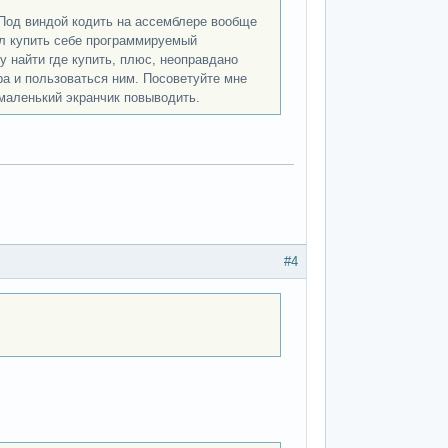
 Под виндой кодить на ассемблере вообще
ал купить себе программируемый
у найти где купить, плюс, неоправдано
ра и пользоваться ним. Посоветуйте мне
 маленький экранчик повыводить.
#4