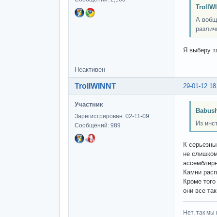
TrollW
А вобщ
различ
Я выберу т
Неактивен
TrollWINNT
29-01-12 18
Участник
Babush
Зарегистрирован: 02-11-09
Из инс
Сообщений: 989
К серьезны
не слишком
ассемблерн
Камни расп
Кроме того
они все та
Нет, так мы 