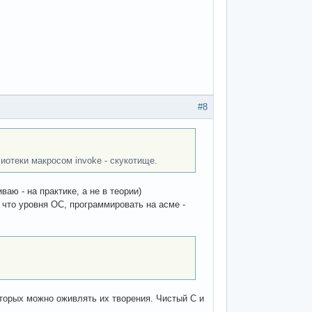
#8
отеки макросом invoke - скукотище.
аю - на практике, а не в теории)
 что уровня ОС, программировать на асме -
торых можно оживлять их творения. Чистый С и