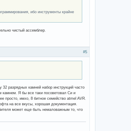
ограммирования, ибо инструменты крайне
тельно чистый ассемблер.
#5
 у 32 разрядных камней набор инструкций часто
 камнем. Я бы все таки посоветовал Си и
е просто, имхо, 8 битное семейство atmel AVR.
офта на все вкусы, хорошая документация.
бителя может еще быть немаловажным то, что