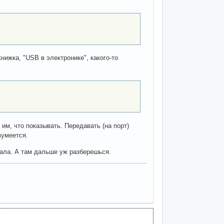
ижка, "USB в электронике", какого-то
им, что показывать. Передавать (на порт)
зумеется.
чала. А там дальше уж разберешься.