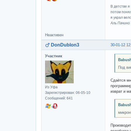
В детстве я
потом понял
я украл вел
Аль Пачино
Неактивен
DonDublon3
30-01-12 12
Участник
Babush
Под ви
Сдаётся мн
программир
Из Уфа
изврат и ма
Зарегистрирован: 06-05-10
Сообщений: 641
Babush
микрон
Производит
подобного 