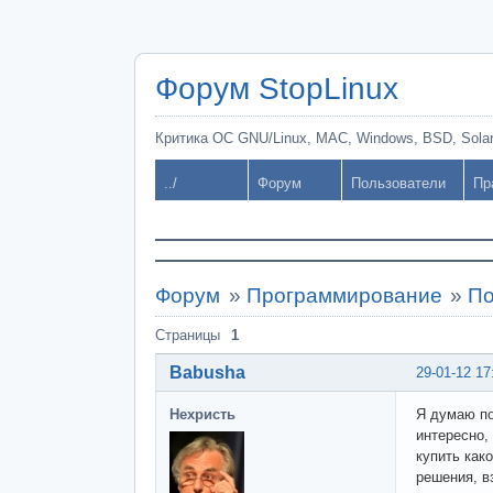
Форум StopLinux
Критика ОС GNU/Linux, MAC, Windows, BSD, Solari
../
Форум
Пользователи
Пр
Форум
»
Программирование
»
По
Страницы
1
Babusha
29-01-12 17
Нехристь
Я думаю по
интересно,
купить как
решения, в