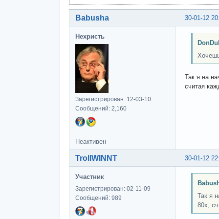
Babusha
30-01-12 20
Нехристь
DonDub
Хочешь
Так я на н
считая каж
Зарегистрирован: 12-03-10
Сообщений: 2,160
Неактивен
TrollWINNT
30-01-12 22
Участник
Babush
Зарегистрирован: 02-11-09
Так я 
Сообщений: 989
80х, с