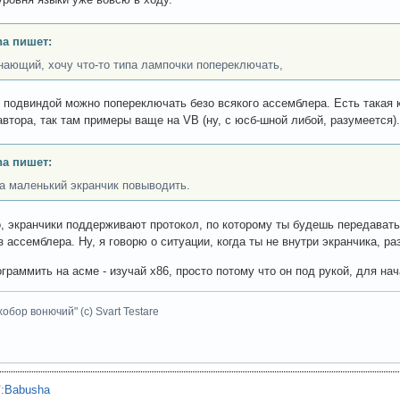
a пишет:
нающий, хочу что-то типа лампочки попереключать,
 подвиндой можно попереключать безо всякого ассемблера. Есть такая кн
автора, так там примеры ваще на VB (ну, c юсб-шной либой, разумеется).
a пишет:
на маленький экранчик повыводить.
, экранчики поддерживают протокол, по которому ты будешь передавать 
з ассемблера. Ну, я говорю о ситуации, когда ты не внутри экранчика, ра
граммить на асме - изучай x86, просто потому что он под рукой, для на
хобор вонючий" (с) Svart Testare
"
:
Babusha