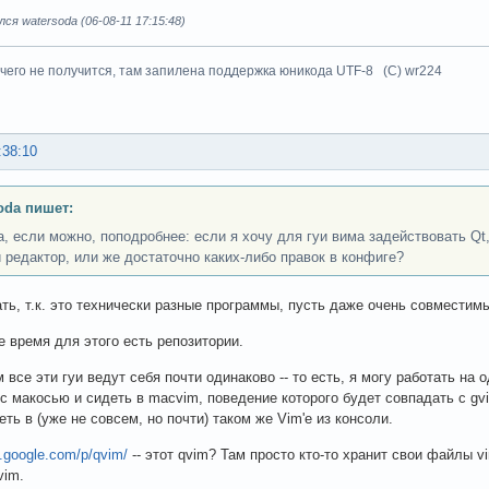
ся watersoda (06-08-11 17:15:48)
чего не получится, там запилена поддержка юникода UTF-8 (C) wr224
:38:10
oda пишет:
, если можно, поподробнее: если я хочу для гуи вима задействовать Qt
 редактор, или же достаточно каких-либо правок в конфиге?
ть, т.к. это технически разные программы, пусть даже очень совместим
е время для этого есть репозитории.
 все эти гуи ведут себя почти одинаково -- то есть, я могу работать на 
с макосью и сидеть в macvim, поведение которого будет совпадать с gv
еть в (уже не совсем, но почти) таком же Vim'е из консоли.
e.google.com/p/qvim/
-- этот qvim? Там просто кто-то хранит свои файлы vim
vim.