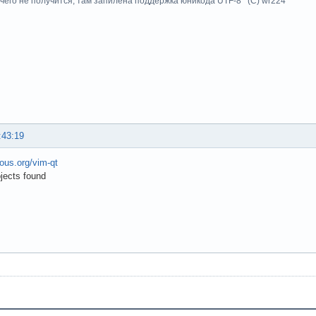
чего не получится, там запилена поддержка юникода UTF-8 (C) wr224
:43:19
rious.org/vim-qt
ojects found