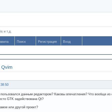
s и т.д.
авила
Поиск
Регистрация
Вход
»
Qvim
:38:50
 пользовался данным редактором? Каковы впечатления? Что вообще из 
есто GTK задействована Qt?
амое или другой проект?