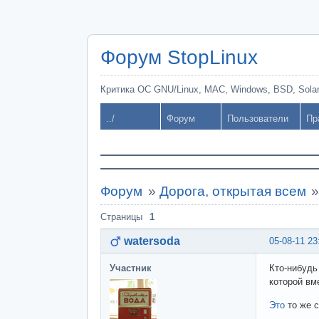
Форум StopLinux
Критика ОС GNU/Linux, MAC, Windows, BSD, Solari
../
Форум
Пользователи
Пр
Форум
»
Дорога, открытая всем
Страницы
1
watersoda
05-08-11 23
Участник
Кто-нибудь
которой вм
Это
то же с