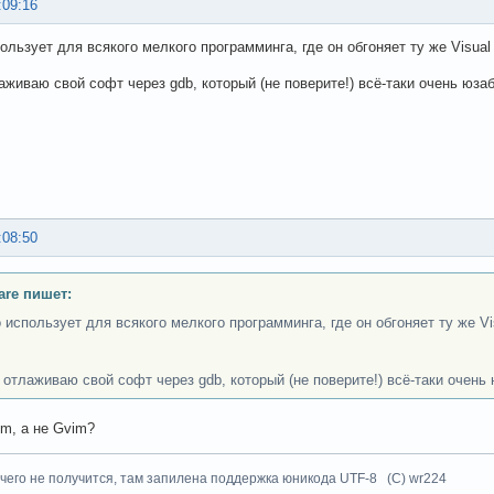
:09:16
ользует для всякого мелкого программинга, где он обгоняет ту же Visual 
лаживаю свой софт через gdb, который (не поверите!) всё-таки очень юза
:08:50
are пишет:
о использует для всякого мелкого программинга, где он обгоняет ту же Vi
я отлаживаю свой софт через gdb, который (не поверите!) всё-таки очень
m, а не Gvim?
чего не получится, там запилена поддержка юникода UTF-8 (C) wr224