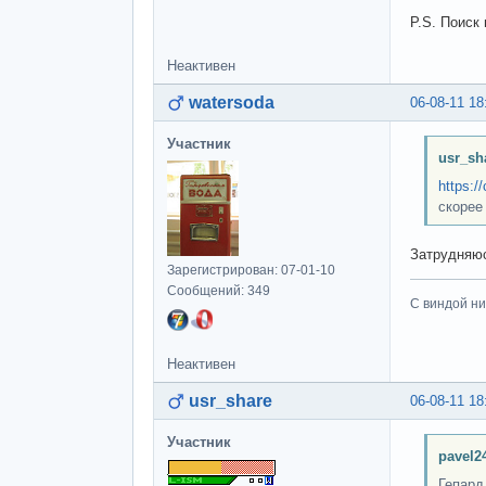
P.S. Поиск 
Неактивен
watersoda
06-08-11 18
Участник
usr_sh
https:/
скорее 
Затрудняюс
Зарегистрирован: 07-01-10
Сообщений: 349
С виндой ни
Неактивен
usr_share
06-08-11 18
Участник
pavel2
Гепард