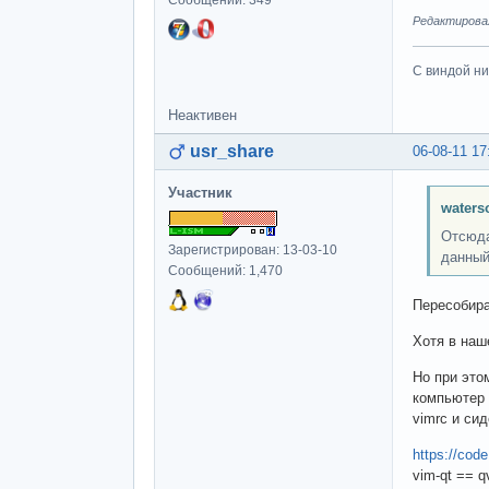
Сообщений: 349
Редактировал
С виндой ни
Неактивен
usr_share
06-08-11 17
Участник
waters
Отсюда
Зарегистрирован: 13-03-10
данный
Сообщений: 1,470
Пересобира
Хотя в наш
Но при этом
компьютер 
vimrc и сид
https://cod
vim-qt == q