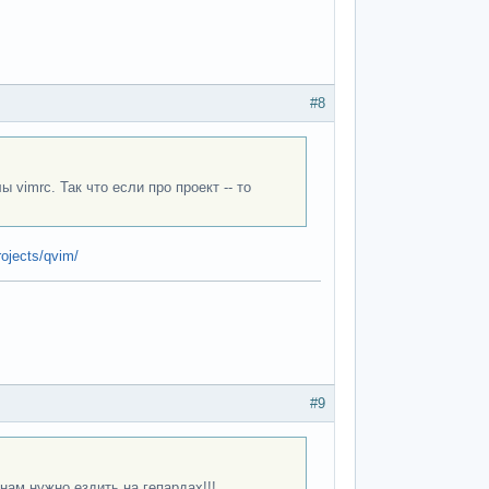
#8
 vimrc. Так что если про проект -- то
rojects/qvim/
#9
нам нужно ездить на гепардах!!!