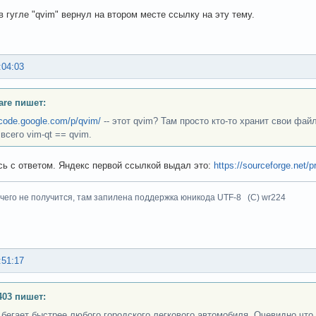
в гугле "qvim" вернул на втором месте ссылку на эту тему.
:04:03
are пишет:
/code.google.com/p/qvim/
-- этот qvim? Там просто кто-то хранит свои файлы
всего vim-qt == qvim.
ь с ответом. Яндекс первой ссылкой выдал это:
https://sourceforge.net/p
чего не получится, там запилена поддержка юникода UTF-8 (C) wr224
:51:17
403 пишет:
 бегает быстрее любого городского легкового автомобиля. Очевидно что 