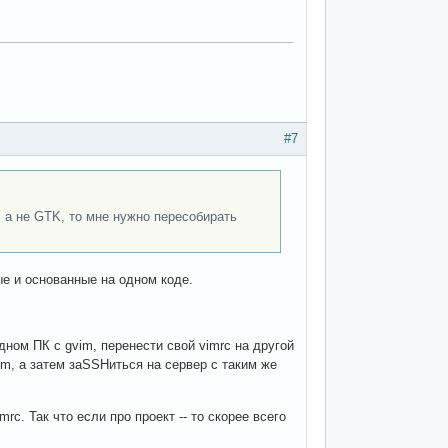
#7
, а не GTK, то мне нужно пересобирать
ые и основанные на одном коде.
одном ПК с gvim, перенести свой vimrc на другой
im, а затем заSSHиться на сервер с таким же
rc. Так что если про проект -- то скорее всего