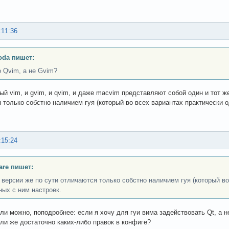
:11:36
oda пишет:
 Qvim, а не Gvim?
ый vim, и gvim, и qvim, и даже macvim представляют собой один и тот ж
 только собстно наличием гуя (который во всех вариантах практически о
:15:24
are пишет:
 версии же по сути отличаются только собстно наличием гуя (который во
ных с ним настроек.
ли можно, поподробнее: если я хочу для гуи вима задействовать Qt, а 
или же достаточно каких-либо правок в конфиге?