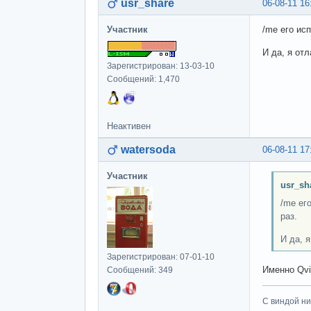
usr_share
06-08-11 16
Участник
/me его исп
И да, я от
Зарегистрирован: 13-03-10
Сообщений: 1,470
Неактивен
watersoda
06-08-11 17
Участник
usr_sh
/me ег
раз.
И да, 
Зарегистрирован: 07-01-10
Именно Qvi
Сообщений: 349
С виндой ни