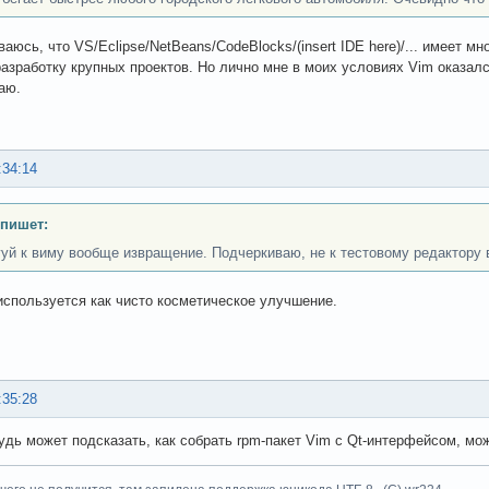
ваюсь, что VS/Eclipse/NetBeans/CodeBlocks/(insert IDE here)/... имеет 
разработку крупных проектов. Но лично мне в моих условиях Vim оказалс
аю.
:34:14
 пишет:
гуй к виму вообще извращение. Подчеркиваю, не к тестовому редактору в
используется как чисто косметическое улучшение.
:35:28
будь может подсказать, как собрать rpm-пакет Vim с Qt-интерфейсом, м