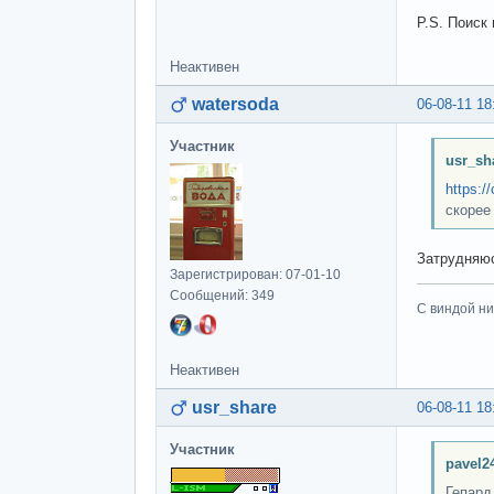
P.S. Поиск 
Неактивен
watersoda
06-08-11 18
Участник
usr_sh
https:/
скорее 
Затрудняюс
Зарегистрирован: 07-01-10
Сообщений: 349
С виндой ни
Неактивен
usr_share
06-08-11 18
Участник
pavel2
Гепард