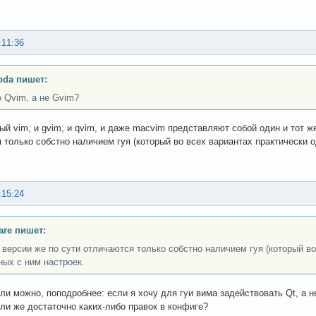
:11:36
oda пишет:
 Qvim, а не Gvim?
ый vim, и gvim, и qvim, и даже macvim представляют собой один и тот ж
 только собстно наличием гуя (который во всех вариантах практически о
:15:24
are пишет:
 версии же по сути отличаются только собстно наличием гуя (который во
ных с ним настроек.
ли можно, поподробнее: если я хочу для гуи вима задействовать Qt, а 
или же достаточно каких-либо правок в конфиге?