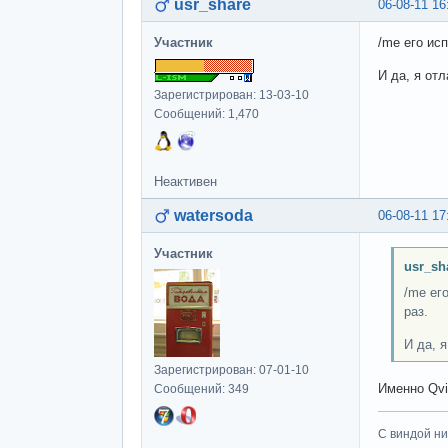
usr_share
06-08-11 16
Участник
/me его исп
И да, я от
Зарегистрирован: 13-03-10
Сообщений: 1,470
Неактивен
watersoda
06-08-11 17
Участник
usr_sh
/me ег
раз.
И да, 
Зарегистрирован: 07-01-10
Именно Qvi
Сообщений: 349
С виндой ни