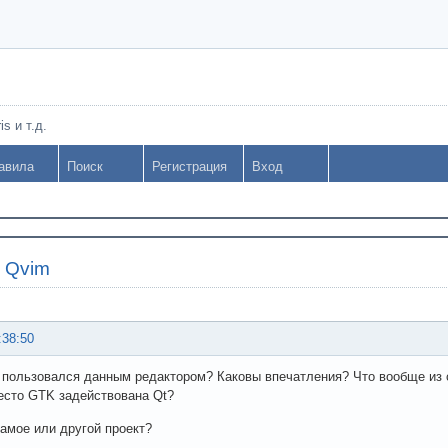
s и т.д.
авила
Поиск
Регистрация
Вход
»
Qvim
:38:50
 пользовался данным редактором? Каковы впечатления? Что вообще из 
есто GTK задействована Qt?
амое или другой проект?