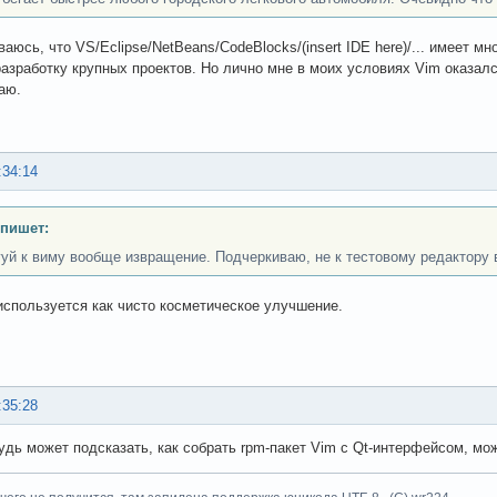
ваюсь, что VS/Eclipse/NetBeans/CodeBlocks/(insert IDE here)/... имеет 
разработку крупных проектов. Но лично мне в моих условиях Vim оказалс
аю.
:34:14
 пишет:
гуй к виму вообще извращение. Подчеркиваю, не к тестовому редактору в
используется как чисто косметическое улучшение.
:35:28
будь может подсказать, как собрать rpm-пакет Vim с Qt-интерфейсом, м