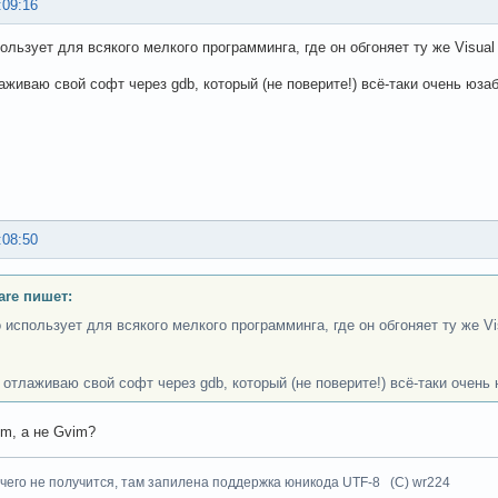
:09:16
ользует для всякого мелкого программинга, где он обгоняет ту же Visual 
лаживаю свой софт через gdb, который (не поверите!) всё-таки очень юза
:08:50
are пишет:
о использует для всякого мелкого программинга, где он обгоняет ту же Vi
я отлаживаю свой софт через gdb, который (не поверите!) всё-таки очень
m, а не Gvim?
чего не получится, там запилена поддержка юникода UTF-8 (C) wr224