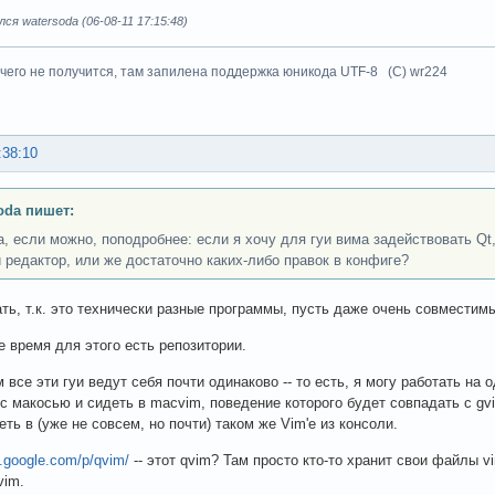
ся watersoda (06-08-11 17:15:48)
чего не получится, там запилена поддержка юникода UTF-8 (C) wr224
:38:10
oda пишет:
, если можно, поподробнее: если я хочу для гуи вима задействовать Qt
 редактор, или же достаточно каких-либо правок в конфиге?
ть, т.к. это технически разные программы, пусть даже очень совместим
е время для этого есть репозитории.
 все эти гуи ведут себя почти одинаково -- то есть, я могу работать на 
с макосью и сидеть в macvim, поведение которого будет совпадать с gv
еть в (уже не совсем, но почти) таком же Vim'е из консоли.
e.google.com/p/qvim/
-- этот qvim? Там просто кто-то хранит свои файлы vim
vim.