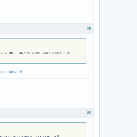
#8
 vimrc. Так что если про проект -- то
rojects/qvim/
#9
нам нужно ездить на гепардах!!!