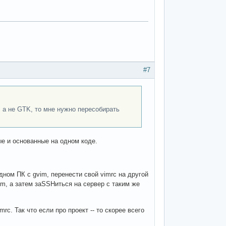
#7
, а не GTK, то мне нужно пересобирать
ые и основанные на одном коде.
одном ПК с gvim, перенести свой vimrc на другой
im, а затем заSSHиться на сервер с таким же
rc. Так что если про проект -- то скорее всего