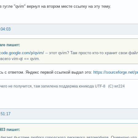
в гугле "qvim" вернул на втором месте ссылку на эту тему.
:04:03
are пишет:
/code.google.com/p/qvim/
-- этот qvim? Там просто кто-то хранит свои файлы
всего vim-qt == qvim.
ь с ответом. Яндекс первой ссылкой выдал это:
https://sourceforge.net/p
чего не получится, там запилена поддержка юникода UTF-8 (C) wr224
:51:17
403 пишет:
 бегает быстрее любого городского легкового автомобиля. Очевидно что 