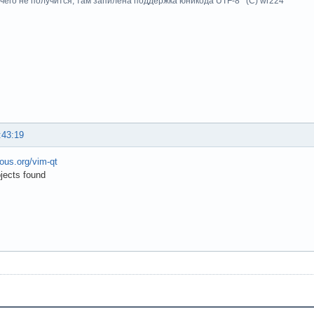
чего не получится, там запилена поддержка юникода UTF-8 (C) wr224
:43:19
rious.org/vim-qt
ojects found