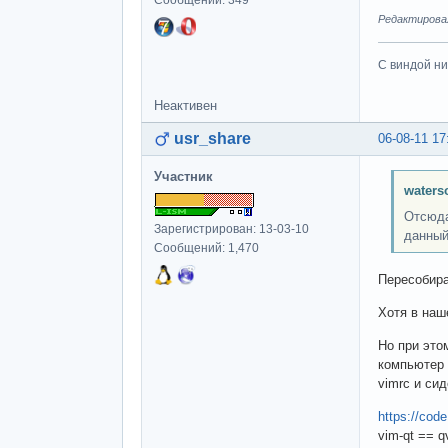
Сообщений: 349
Редактировал
С виндой ни
Неактивен
usr_share
06-08-11 17
Участник
waters
Отсюда
Зарегистрирован: 13-03-10
данный
Сообщений: 1,470
Пересобира
Хотя в наш
Но при этом
компьютер 
vimrc и сид
https://cod
vim-qt == q