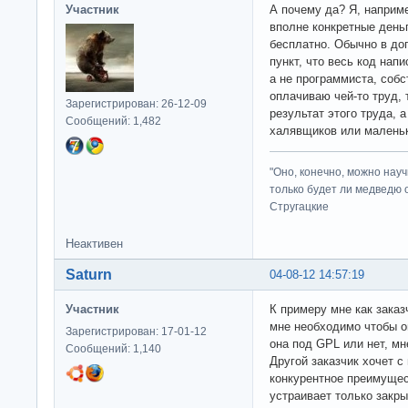
Участник
А почему да? Я, наприме
вполне конкретные день
бесплатно. Обычно в до
пункт, что весь код напи
а не программиста, собс
оплачиваю чей-то труд, 
Зарегистрирован: 26-12-09
результат этого труда,
Сообщений: 1,482
халявщиков или маленьк
"Оно, конечно, можно нау
только будет ли медведю от
Стругацкие
Неактивен
Saturn
04-08-12 14:57:19
Участник
К примеру мне как зака
мне необходимо чтобы о
Зарегистрирован: 17-01-12
она под GPL или нет, мн
Сообщений: 1,140
Другой заказчик хочет 
конкурентное преимущест
устраивает только закры