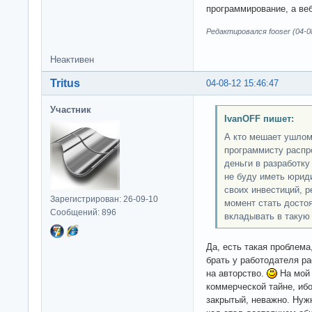
программирование, а веб 
Редактировался fooser (04-08
Неактивен
Tritus
04-08-12 15:46:47
Участник
IvanOFF пишет:
А кто мешает ушлом
программисту распр
деньги в разработку
не буду иметь юрид
своих инвестиций, р
Зарегистрирован: 26-09-10
момент стать досто
Сообщений: 896
вкладывать в такую
Да, есть такая проблема
брать у работодателя ра
на авторство.
На мой 
коммерческой тайне, иб
закрытый, неважно. Нужн