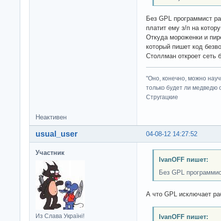
Без GPL программист ра
платит ему з/п на кото
Откуда мороженки и пир
который пишет код безво
Столлман откроет сеть 
"Оно, конечно, можно нау
только будет ли медведю от
Стругацкие
Неактивен
usual_user
04-08-12 14:27:52
Участник
IvanOFF пишет:
Без GPL программис
А что GPL исключает ра
Из Слава Україні!
IvanOFF пишет: