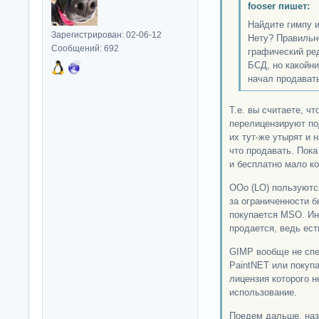
fooser пишет:
Найдите гимпу 
Зарегистрирован: 02-06-12
Нету? Правильн
Сообщений: 692
графический ре
БСД, но какойни
начал продавать
Т.е. вы считаете, ч
перелицензируют по
их тут-же утырят и 
что продавать. Пока
и бесплатно мало к
ООо (LO) пользуютс
за ограниченности 
покупается MSO. Ин
продается, ведь ест
GIMP вообще не спе
PaintNET или покупа
лицензия которого 
использование.
Поедем дальше, наз