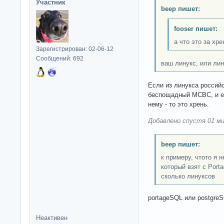
Участник
beep пишет:
fooser пишет:
а что это за хре
Зарегистрирован: 02-06-12
Сообщений: 692
ваш линукс, или лин
Если из линукса россий
беспощадный МСВС, и е
нему - то это хрень.
Добавлено спустя 01 ми
beep пишет:
к примеру, чтото я 
который взят с Por
сколько линуксов
portageSQL или postgre
Неактивен