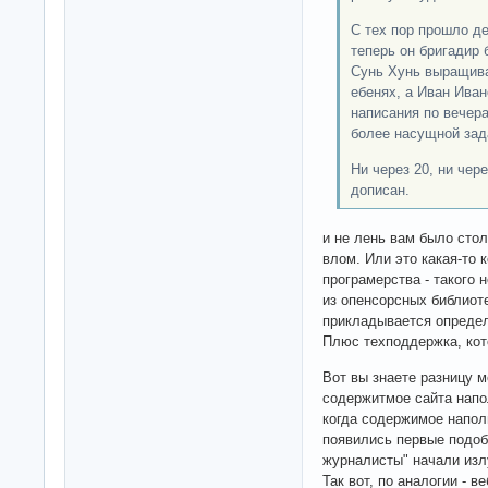
С тех пор прошло де
теперь он бригадир
Сунь Хунь выращивае
ебенях, а Иван Иван
написания по вечера
более насущной зад
Ни через 20, ни чер
дописан.
и не лень вам было стол
влом. Или это какая-то 
програмерства - такого 
из опенсорсных библиот
прикладывается определ
Плюс техподдержка, кот
Вот вы знаете разницу м
содержитмое сайта напо
когда содержимое напол
появились первые подобн
журналисты" начали изл
Так вот, по аналогии - ве