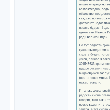
пишет очередную ве
безвозмездно, ведь 
общественное досто
каждого по возможн
достигнет недостиж
писать будем. Ведь 
где-то там Иванов И
ради великой идеи.
Но тут радость Джо
кухни выходит жена 
сидеть будет, потом
Джон, сейчас я зако
301543633 критичес
щедро отсыпят нам 
выдающихся заслуг.
(протягивает мятые 5
нажертвовали.
И только довольный 
радость снова оказа
говорит, мол так и 
новые кеды, и тетра
завтра, а тут снова