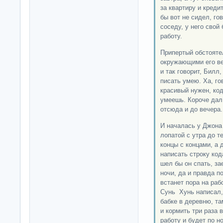
за квартиру и креди
бы вот не сидел, го
соседу, у него свой
работу.
Припертый обстояте
окружающими его ве
и так говорит, Билл
писать умею. Ха, го
красивый нужен, код
умеешь. Короче дал 
отсюда и до вечера.
И началась у Джона 
лопатой с утра до т
концы с концами, а 
написать строку код
шел бы он спать, за
ночи, да и правда п
встанет пора на раб
Сунь Хунь написал, 
бабке в деревню, та
и кормить три раза 
работу и будет по н