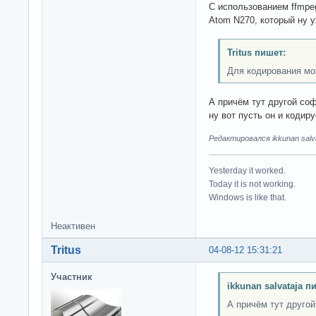
С использованием ffmpeg
Atom N270, который ну 
Tritus пишет:
Для кодирования мо
А причём тут другой соф
ну вот пусть он и кодиру
Редактировался ikkunan salva
Yesterday it worked.
Today it is not working.
Windows is like that.
Неактивен
Tritus
04-08-12 15:31:21
Участник
ikkunan salvataja п
А причём тут другой