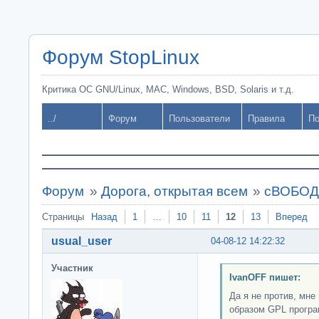
Форум StopLinux
Критика ОС GNU/Linux, MAC, Windows, BSD, Solaris и т.д.
../
Форум
Пользователи
Правила
По
Форум
»
Дорога, открытая всем
»
сВОБОДН
Страницы
Назад
1
…
10
11
12
13
Вперед
usual_user
04-08-12 14:22:32
Участник
IvanOFF пишет:
Да я не против, мне
образом GPL програ