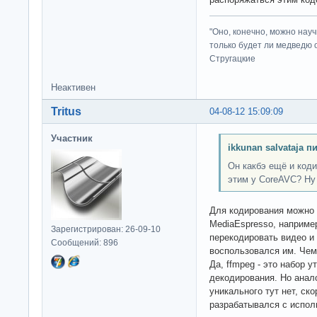
"Оно, конечно, можно нау
только будет ли медведю от
Стругацкие
Неактивен
Tritus
04-08-12 15:09:09
Участник
ikkunan salvataja п
Он какбэ ещё и код
этим у CoreAVC? Ну
Для кодирования можно и
MediaEspresso, наприме
Зарегистрирован: 26-09-10
перекодировать видео и 
Сообщений: 896
воспользовался им. Чем
Да, ffmpeg - это набор у
декодирования. Но анало
уникального тут нет, ско
разрабатывался с испол