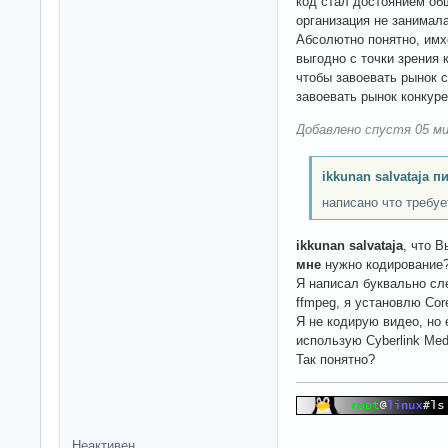
код стал достоянием общ
организация не занимал
Абсолютно понятно, имх
выгодно с точки зрения 
чтобы завоевать рынок с
завоевать рынок конкуре
Добавлено спустя 05 ми
ikkunan salvataja п
написано что требу
ikkunan salvataja
, что В
мне
нужно кодирование
Я написал буквально с
ffmpeg, я установлю Co
Я не кодирую видео, но
использую Cyberlink Me
Так понятно?
Неактивен