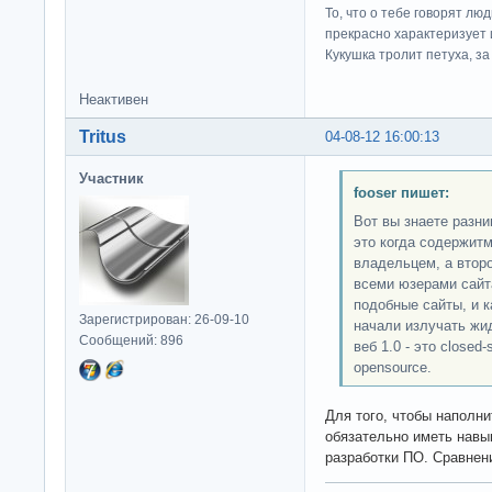
То, что о тебе говорят люд
прекрасно характеризует 
Кукушка тролит петуха, за 
Неактивен
Tritus
04-08-12 16:00:13
Участник
fooser пишет:
Вот вы знаете разни
это когда содержит
владельцем, а втор
всеми юзерами сайт
подобные сайты, и к
Зарегистрирован: 26-09-10
начали излучать жид
Сообщений: 896
веб 1.0 - это closed
opensource.
Для того, чтобы наполн
обязательно иметь навык
разработки ПО. Сравнени