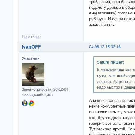
требования, но я больше
подсчету дерьма в обще
ему(заказчику) программ
рубануть. И сопли пото
закалачивать.
Неактивен
IvanOFF
04-08-12 15:02:16
Участник
Saturn пишет:
К примеру мне как 
нужд, мне необходи
дешево, будет она п
надо быстро и деше
Зарегистрирован: 26-12-09
Сообщений: 1,482
А мне не все равно, так
некие конкурентные пре
она появилась и у моих 
это. Другое дело, когда
говорит: вот есть такая
Тут расклад другой. Но 
распоряжаться этим код