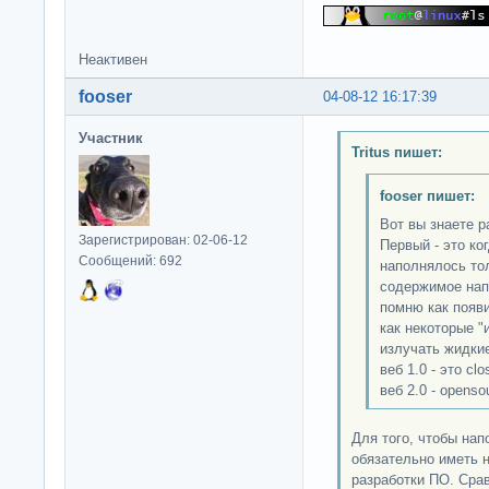
Неактивен
fooser
04-08-12 16:17:39
Участник
Tritus пишет:
fooser пишет:
Вот вы знаете р
Зарегистрирован: 02-06-12
Первый - это ко
Сообщений: 692
наполнялось тол
содержимое нап
помню как появ
как некоторые "
излучать жидкие 
веб 1.0 - это cl
веб 2.0 - openso
Для того, чтобы на
обязательно иметь н
разработки ПО. Срав