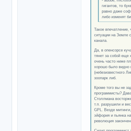
- adobe, micros
гигантов, то бу
равно даже соф
либо изменят б
Такое впечатление, 
ситуации на Земле 
канала.
Да, в опенсорсе куч
тянет за собой еще 
очень часто ниже пл
хорошо было видно 
(небезизвестного Ли
зоопарк либ.
Кроме того вы не за
программисты? Дава
Столлмана восторжес
т.п. разрушили и ве
GPL. Везде митинги
эйфория и пьянка н
революция закончен
Сидит программист 