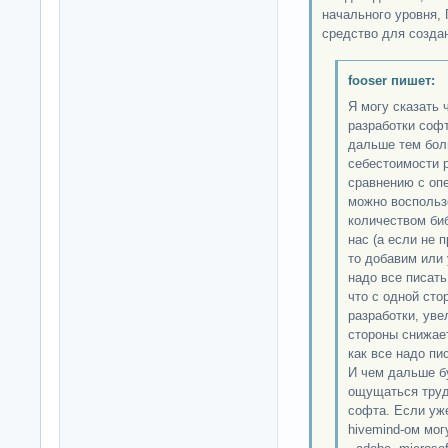
начального уровня,
средство для создан
fooser пишет:
Я могу сказать 
разработки софт
дальше тем бол
себестоимости р
сравнению с оп
можно воспольз
количеством биб
нас (а если не 
то добавим или 
надо все писать
что с одной ст
разработки, уве
стороны снижает
как все надо пи
И чем дальше б
ощущаться труд
софта. Если уж
hivemind-ом мог