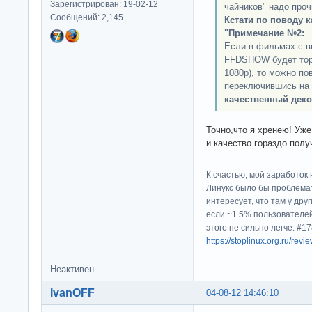
Зарегистрирован: 19-02-12
чайников" надо про
Сообщений: 2,145
Кстати по поводу к
"Примечание №2:
Если в фильмах с в
FFDSHOW будет торм
1080p), то можно по
переключившись на
качественный деко
Точно,что я хренею! Уже
и качество гораздо пол
К счастью, мой заработок 
Линукс было бы проблема
интересует, что там у дру
если ~1.5% пользователей
этого не сильно легче. #
https://stoplinux.org.ru/re
Неактивен
IvanOFF
04-08-12 14:46:10