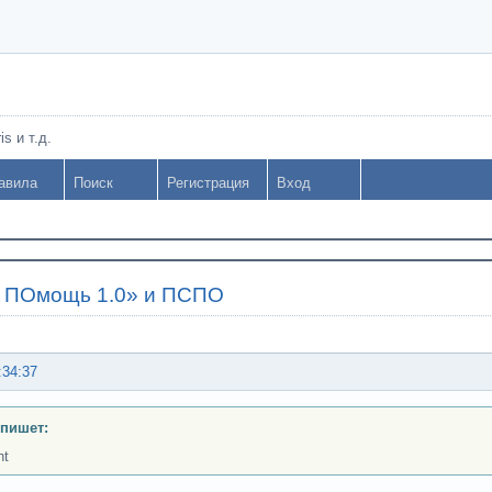
s и т.д.
авила
Поиск
Регистрация
Вход
 ПОмощь 1.0» и ПСПО
:34:37
 пишет:
nt