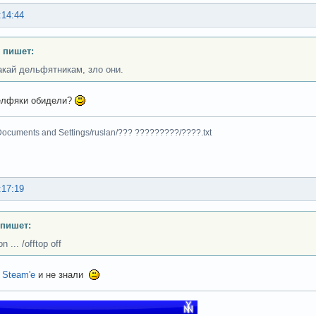
:14:44
 пишет:
акай дельфятникам, зло они.
елфяки обидели?
Documents and Settings/ruslan/??? ?????????/????.txt
:17:19
 пишет:
on ... /offtop off
в
Steam'e
и не знали