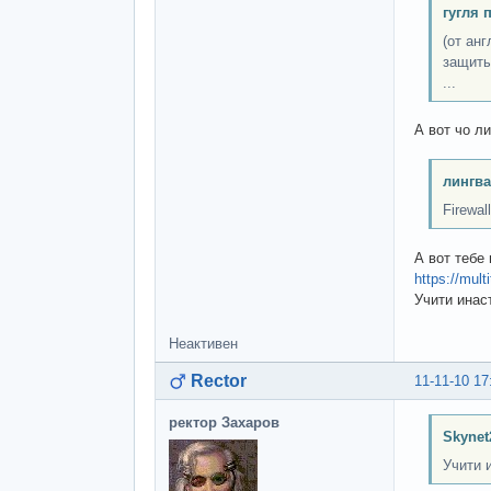
гугля 
(от ан
защиты
...
А вот чо л
лингва
Firewa
А вот тебе
https://mul
Учити инас
Неактивен
Rector
11-11-10 17
ректор Захаров
Skynet
Учити 