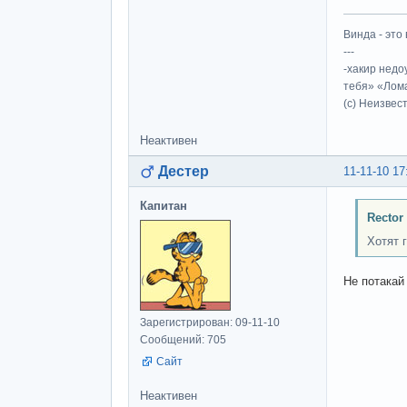
Винда - это 
---
-хакир недо
тебя» «Лома
(c) Неизвес
Неактивен
Дестер
11-11-10 17
Капитан
Rector
Хотят г
Не потакай
Зарегистрирован: 09-11-10
Сообщений: 705
Сайт
Неактивен