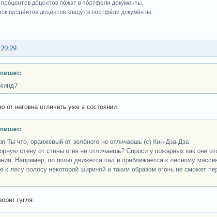
 прóцентов дóцентов лóжат в пóртфели докýменты.
рок процéнтов доцéнтов кладýт в портфéли докумéнты.
:20:29
 пишет:
кинд?
но от неговна отличить уже в состоянии.
 пишет:
 on Ты что, оранжевый от зелёного не отличаешь (с) Кин-Дза-Дза
орную стену от стены огня не отличаешь? Спроси у пожарных как они о
ания. Например, по полю движется пал и приближается к лесному масси
е к лесу полосу некоторой шириной и таким образом огонь не сможет пер
ворит гугля: