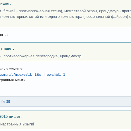
пишет:
гл. firewall - противопожарная стена), межсетевой экран, брандмаур - п
 компьютерных сетей или одного компьютера (персональный файрвол) от
ингва
 пишет:
ll- противопожарная перегородка, брандмауэр
 исчо ссылко:
titran.ru/c/m.exe?CL=1&s=firewall&l1=1
транныя ызыги!
:25:38
2015 пишет:
инастранныя ызыги!