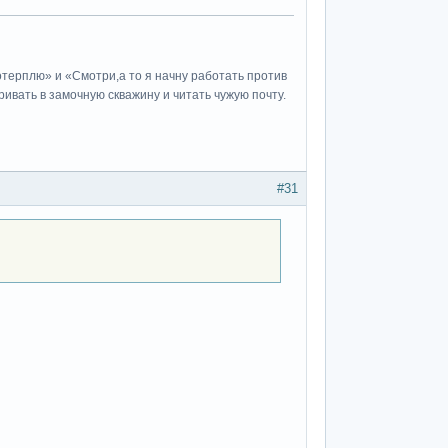
потерплю» и «Cмотри,а то я начну работать против
ивать в замочную скважину и читать чужую почту.
#31