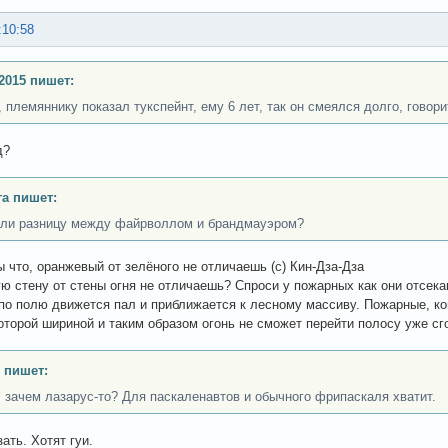
:10:58
2015 пишет:
, племяннику показал тукспейнт, ему 6 лет, так он смеялся долго, говори
д?
а пишет:
ли разницу между файрволлом и брандмауэром?
Ты что, оранжевый от зелёного не отличаешь (с) Кин-Дза-Дза
ю стену от стены огня не отличаешь? Спроси у пожарных как они отсек
по полю движется пал и приближается к лесному массиву. Пожарные, к
оторой шириной и таким образом огонь не сможет перейти полосу уже сгор
 пишет:
, зачем лазарус-то? Для паскаленавтов и обычного фрипаскаля хватит.
ать. Хотят гуи.