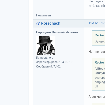
Шéстьдесят
И тóлько сó
Неактивен
Rorschach
11-11-10 17
Еще один Великий Человек
Rector
Вундер
Нет, но гов
Из прошлого
Зарегистрирован: 04-05-10
Rector
Сообщений: 7,401
/offtop
Огнеуп
возгор
подход
off
А вот чо го