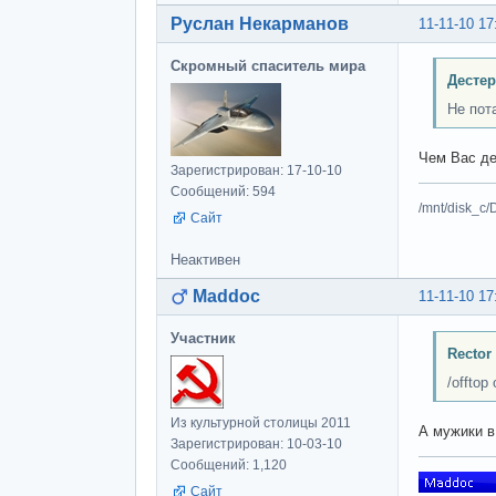
Руслан Некарманов
11-11-10 17
Скромный спаситель мира
Дестер
Не пот
Чем Вас д
Зарегистрирован: 17-10-10
Сообщений: 594
/mnt/disk_c/
Сайт
Неактивен
Maddoc
11-11-10 17
Участник
Rector
/offtop 
Из культурной столицы 2011
А мужики 
Зарегистрирован: 10-03-10
Сообщений: 1,120
Сайт