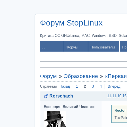
Форум StopLinux
Критика ОС GNU/Linux, MAC, Windows, BSD, Solari
../
Форум
Пользователи
Пр
Форум
»
Образование
»
«Первая
Страницы
Назад
1
2
3
4
Вперед
Rorschach
11-11-10 16
Еще один Великий Человек
Rector
TuxPai