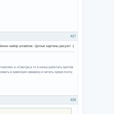
#27
обенно набор штампов. Целые картины рисуют -)
потерплю» и «Cмотри,а то я начну работать против
ивать в замочную скважину и читать чужую почту.
#28