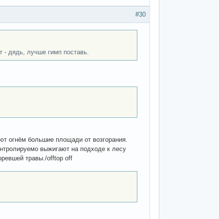
#30
т - дядь, лучше гимп поставь.
ают огнём большие площади от возгорания.
онтролируемо выжигают на подходе к лесу
евшей травы./offtop off