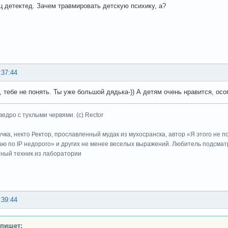
 детектед. Зачем травмировать детскую психику, а?
:37:44
, тебе не понять. Ты уже большой дядька-)) А детям очень нравится, ос
ведро с тухлыми червями. (с) Rector
учка, некто Ректор, прославленный мудак из мухосранска, автор «Я этого не 
ю по IP недорого» и других не менее веселых выражений. Любитель подсматр
тный техник из лаборатории
:39:44
 пишет: