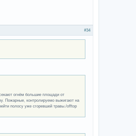
#34
тсекают огнём большие площади от
ву. Пожарные, контролируемо выжигают на
ейти полосу уже сгоревшей травы./offtop