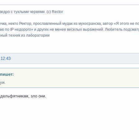
ведро с тухлыми червями. (с) Rector
учка, некто Ректор, прославленный мудак из мухосранска, автор «Я этого не 
ю по IP недорого» и других не менее веселых выражений. Любитель подсматр
тный техник из лаборатории
:12:43
 пишет:
уи.
 дельфятникам, зло они.