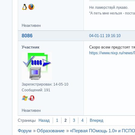
Не ламерствуй лукаво.
"А петь мне нельзя - пост
Неактивен
8086
04-01-11 19:16:10
Участник
Скоро всем предстоят т
https://www.nixp.ru/new
Зарегистрирован: 14-05-10
Сообщений: 191
Неактивен
Страницы
Назад
1
2
3
4
Вперед
Форум
»
Образование
»
«Первая ПОмощь 1.0» и ПСП