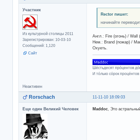
Участник
Rector пишет:
начинайте переводи
Из культурной столицы 2011
Англ.: Fire (огонь) / Wall
Зарегистрирован: 10-03-10
Нем.: Brand (пожар) / Ma
Сообщений: 1,120
Охуеть.
Сайт
Шéстьдесят прóцентов дó
И тóлько сóрок процéнтов
Неактивен
Rorschach
11-11-10 18:09:03
Еще один Великий Человек
Maddoc
, Это астральны