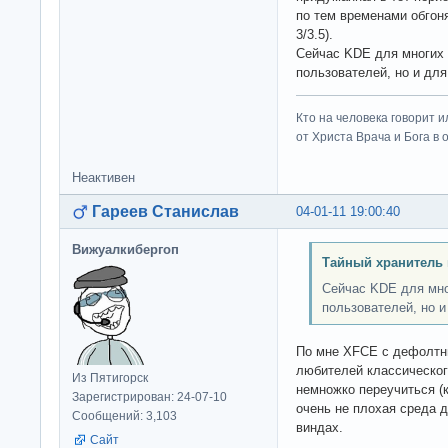
по тем временами обгон
3/3.5).
Сейчас KDE для многих 
пользователей, но и дл
Кто на человека говорит и
от Христа Врача и Бога в о
Неактивен
Гареев Станислав
04-01-11 19:00:40
Вижуалкибергоп
Тайный хранитель 
Сейчас KDE для мно
пользователей, но 
По мне XFCE с дефолтн
любителей классическог
Из Пятигорск
немножко переучиться (к
Зарегистрирован: 24-07-10
очень не плохая среда 
Сообщений: 3,103
виндах.
Сайт