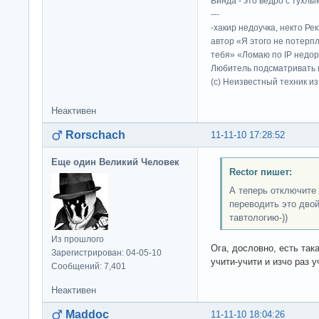
Винда - это ведро с тухлым
---
-хакир недоучка, некто Ре
автор «Я этого не потерп
тебя» «Ломаю по IP недор
Любитель подсматривать в
(c) Неизвестный техник и
Неактивен
Rorschach
11-11-10 17:28:52
Еще один Великий Человек
Rector пишет:
А теперь отключите 
переводить это двой
тавтологию-))
Из прошлого
Ога, дословно, есть така
Зарегистрирован: 04-05-10
учити-учити и изчо раз у
Сообщений: 7,401
Неактивен
Maddoc
11-11-10 18:04:26