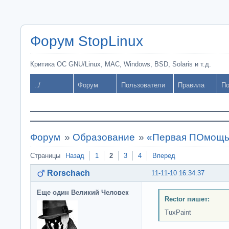
Форум StopLinux
Критика ОС GNU/Linux, MAC, Windows, BSD, Solaris и т.д.
../
Форум
Пользователи
Правила
По
Форум
»
Образование
»
«Первая ПОмощь
Страницы
Назад
1
2
3
4
Вперед
Rorschach
11-11-10 16:34:37
Еще один Великий Человек
Rector пишет:
TuxPaint