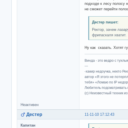
подходе к лесу полосу н
не сможет перейти полос
Дестер пишет:
Ректор, зачем лазар
фрипаскаля хватит.
Ну как сказать. Хотят гу
Винда - это ведро с тухлым
---
-хакир недоучка, некто Ре
автор «Я этого не потерп
тебя» «Ломаю по IP недор
Любитель подсматривать в
(c) Неизвестный техник и
Неактивен
Дестер
11-11-10 17:12:43
Капитан