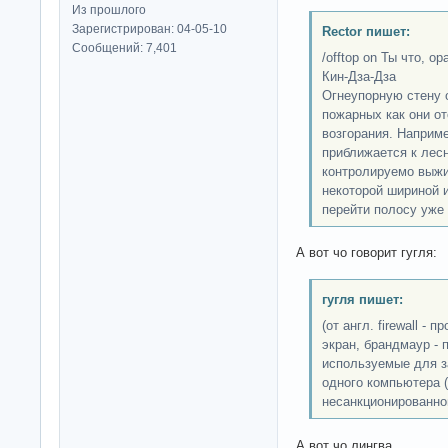
Из прошлого
Зарегистрирован: 04-05-10
Rector пишет:
Сообщений: 7,401
/offtop on Ты что, о
Кин-Дза-Дза
Огнеупорную стену 
пожарных как они о
возгорания. Наприме
приближается к лес
контролируемо выжи
некоторой шириной и
перейти полосу уже с
А вот чо говорит гугля:
гугля пишет:
(от англ. firewall -
экран, брандмаур - 
используемые для з
одного компьютера 
несанкционированног
А вот чо лингва