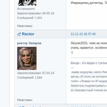
Извращенец детектед. З
Из прошлого
Зарегистрирован: 04-05-10
Сообщений: 7,401
Неактивен
Rector
11-11-10 16:37:44
ректор Захаров
Skynet2015, тебе не пон
очень нравится, особен
-)
Винда - это ведро с тухлым
---
-хакир недоучка, некто Ре
Зарегистрирован: 07-03-10
автор «Я этого не потерп
Сообщений: 1,584
тебя» «Ломаю по IP недор
Любитель подсматривать в
(c) Неизвестный техник и
Неактивен