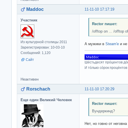
Maddoc
11-11-10 17:17:19
Участник
Rector пишет:
/offtop on ... /offtop of
Из культурной столицы 2011
А мужики в
Steam'e
и не
Зарегистрирован: 10-03-10
Сообщений: 1,120
Сайт
Шéстьдесят прóцентов дó
И тóлько сóрок процéнтов
Неактивен
Rorschach
11-11-10 17:20:29
Еще один Великий Человек
Rector пишет:
Вундеркинд?
Нет, но говно от неговна