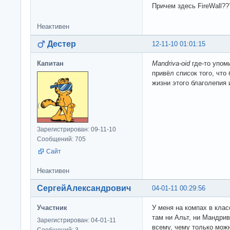
Причем здесь FireWall??
Неактивен
Дестер
12-11-10 01:01:15
Капитан
Mandriva-oid
где-то упом
привёл список того, что
жизни этого благолепия 
Зарегистрирован: 09-11-10
Сообщений: 705
Сайт
Неактивен
СергейАлександрович
04-01-11 00:29:56
Участник
У меня на компах в клас
там ни Альт, ни Мандри
Зарегистрирован: 04-01-11
всему, чему только мож
Сообщений: 3