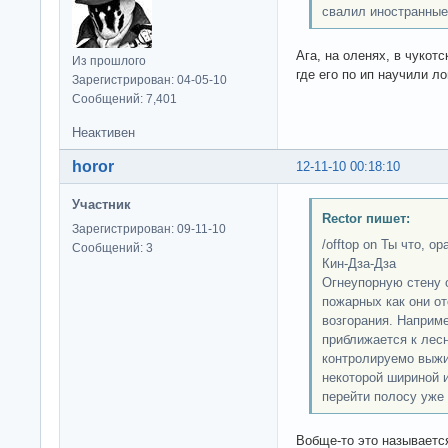
свалил иностранные
Ага, на оленях, в чукот
Из прошлого
где его по ип научили л
Зарегистрирован: 04-05-10
Сообщений: 7,401
Неактивен
horor
12-11-10 00:18:10
Участник
Rector пишет:
Зарегистрирован: 09-11-10
/offtop on Ты что, о
Сообщений: 3
Кин-Дза-Дза
Огнеупорную стену 
пожарных как они о
возгорания. Наприме
приближается к лес
контролируемо выжи
некоторой шириной и
перейти полосу уже с
Вобще-то это называетс