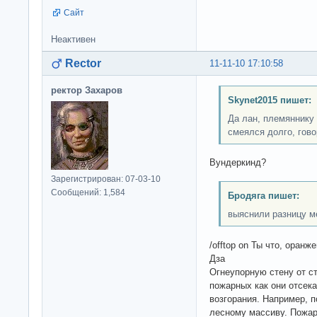
Сайт
Неактивен
Rector
11-11-10 17:10:58
ректор Захаров
Skynet2015 пишет:
Да лан, племяннику 
смеялся долго, гово
Вундеркинд?
Зарегистрирован: 07-03-10
Сообщений: 1,584
Бродяга пишет:
выяснили разницу 
/offtop on Ты что, оранж
Дза
Огнеупорную стену от с
пожарных как они отсек
возгорания. Например, 
лесному массиву. Пожар