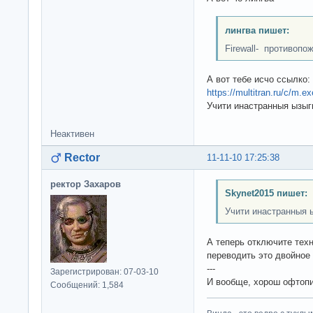
лингва пишет:
Firewall- противопо
А вот тебе исчо ссылко:
https://multitran.ru/c/m.
Учити инастранныя ызыг
Неактивен
Rector
11-11-10 17:25:38
ректор Захаров
Skynet2015 пишет:
Учити инастранныя 
А теперь отключите техн
переводить это двойное 
---
Зарегистрирован: 07-03-10
И вообще, хорош офтопи
Сообщений: 1,584