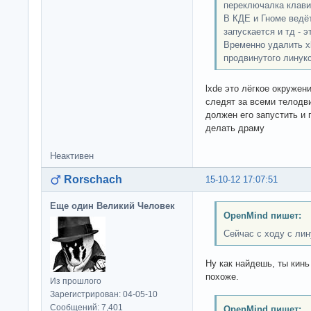
переключалка клави
В КДЕ и Гноме ведёт
запускается и тд - 
Временно удалить xk
продвинутого линукс
lxde это лёгкое окружен
следят за всеми телодв
должен его запустить и п
делать драму
Неактивен
Rorschach
15-10-12 17:07:51
Еще один Великий Человек
OpenMind пишет:
Сейчас с ходу с лин
Ну как найдешь, ты кинь
похоже.
Из прошлого
Зарегистрирован: 04-05-10
Сообщений: 7,401
OpenMind пишет: