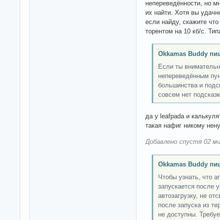
непереведённости, но мн
их найти. Хотя вы удачн
если найду, скажите что
торентом на 10 кб/с. Ти
Okkamas Buddy пи
Если ты внимательн
непереведённым пун
большинства и подск
совсем нет подсказк
да у leafpadа и калькул
такая нафиг никому нену
Добавлено спустя 02 ми
Okkamas Buddy пи
Чтобы узнать, что а
запускается после у
автозагрузку, не от
после запуска из те
не доступны. Требуе