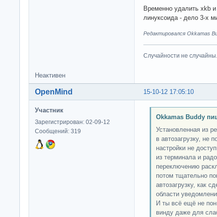
Временно удалить xkb и 
линуксоида - дело 3-х м
Редактировался Okkamas Bud
Случайности не случайны
Неактивен
OpenMind
15-10-12 17:05:10
Участник
Okkamas Buddy пи
Зарегистрирован: 02-09-12
Установленная из р
Сообщений: 319
в автозагрузку, не 
настройки не досту
из терминала и рад
переключению раскл
потом тщательно пог
автозагрузку, как с
области уведомлени
И ты всё ещё не по
винду даже для сла