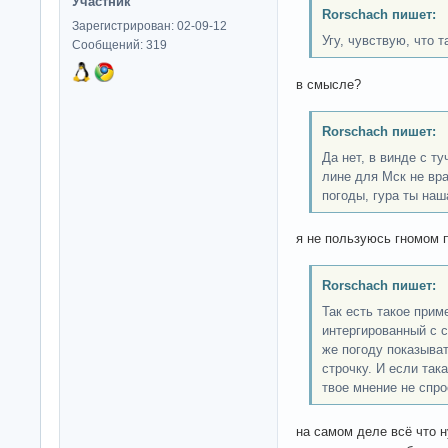
Участник
Rorschach пишет:
Зарегистрирован: 02-09-12
Угу, чувствую, что т
Сообщений: 319
в смысле?
Rorschach пишет:
Да нет, в винде с ту
лине для Мск не вра
погоды, гура ты наш
я не пользуюсь гномом 
Rorschach пишет:
Так есть такое прим
интергированный с с
же погоду показыва
строчку. И если так
твое мнение не спро
на самом деле всё что 