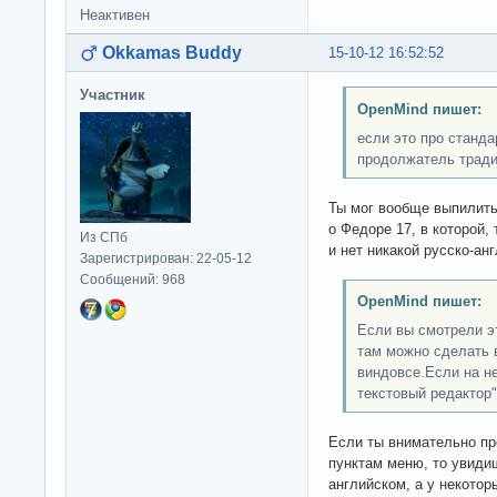
Неактивен
Okkamas Buddy
15-10-12 16:52:52
Участник
OpenMind пишет:
если это про станда
продолжатель тради
Ты мог вообще выпилить 
о Федоре 17, в которой,
Из СПб
и нет никакой русско-ан
Зарегистрирован: 22-05-12
Сообщений: 968
OpenMind пишет:
Если вы смотрели э
там можно сделать 
виндовсе.Если на не
текстовый редактор"
Если ты внимательно п
пунктам меню, то увидиш
английском, а у некотор