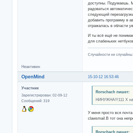
доступны. Подумаешь. М
радоваться автоматиче
следующей перезагрузки,
добавить программу в ав
отражалась в области у
И ты всё ещё не понима
для слабеньких нетбуко
Случайности не случайны
Неактивен
OpenMind
15-10-12 16:53:46
Участник
Rorschach пишет:
Зарегистрирован: 02-09-12
НИНУЖНА!!!111 Х н
Сообщений: 319
У меня просто вся почта
clawsmail.В тот она неп
Rorschach пишет: