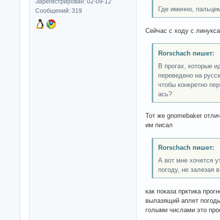
Зарегистрирован: 02-09-12
Где именно, пальцем
Сообщений: 319
Сейчас с ходу с линукса
Rorschach пишет:
В прогах, которые и
переведено на русск
чтобы конкретно пер
ась?
Тот же gnomebaker отлич
им писал
Rorschach пишет:
А вот мне хочется у
погоду, не залезая в
как показа прктика прогн
вылазящий аплет погоды
голыми числами это про