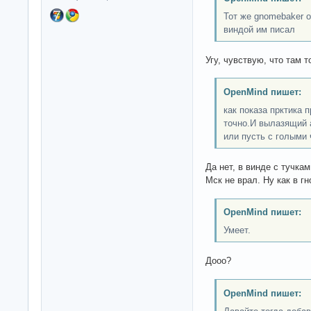
Тот же gnomebaker о
виндой им писал
Угу, чувствую, что там т
OpenMind пишет:
как показа прктика п
точно.И вылазящий 
или пусть с голыми 
Да нет, в винде с тучкам
Мск не врал. Ну как в г
OpenMind пишет:
Умеет.
Дооо?
OpenMind пишет: