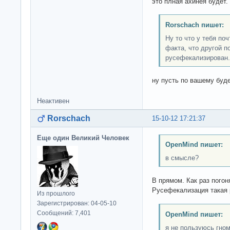
это плная ахинея будет.
Rorschach пишет:
Ну то что у тебя по
факта, что другой п
русефекализирован.
ну пусть по вашему буде
Неактивен
Rorschach
15-10-12 17:21:37
Еще один Великий Человек
OpenMind пишет:
в смысле?
В прямом. Как раз погон
Русефекализация такая
Из прошлого
Зарегистрирован: 04-05-10
Сообщений: 7,401
OpenMind пишет:
я не пользуюсь гно