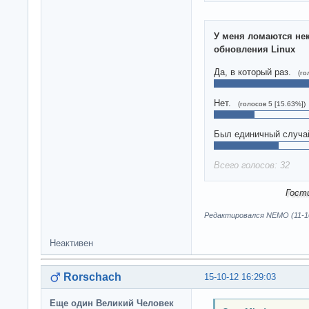
У меня ломаются не
обновления Linux
Да, в который раз.
(го
Нет.
(голосов 5 [15.63%])
Был единичный случа
Всего голосов: 32
Гост
Редактировался NEMO (11-10
Неактивен
Rorschach
15-10-12 16:29:03
Еще один Великий Человек