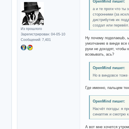
OpenMind пишет:
а и те проги что ты 
сторонними (за иск
дистрибутив их подд
создал или перевёл
Из прошлого
Зарегистрирован: 04-05-10
Ну почему поделаешЬ, ыс
Сообщений: 7,401
умолчанию в винде все 
руки не доходят, чтобы 
всовывать, ась?
OpenMind пишет:
Но в виндовсе тоже 
Где именно, пальцем ткн
OpenMind пишет:
Насчёт погоды: я пр
синаптик и смотрю к
А вот мне хочется утром