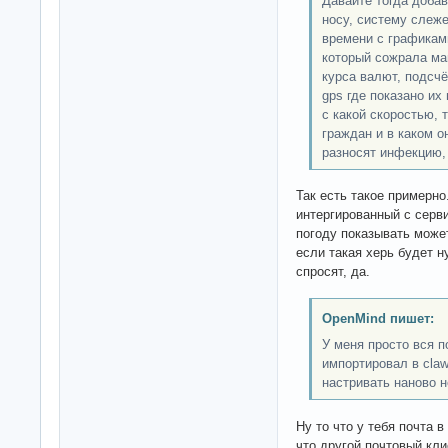
Давайте тогда добав
носу, систему слеж
времени с графикам
который сожрала ма
курса валют, подсчё
gps где показано их
с какой скоростью, 
граждан и в каком о
разносят инфекцию,
Так есть такое примерно
интергированный с серви
погоду показывать может
если такая херь будет н
спросят, да.
OpenMind пишет:
У меня просто вся по
импортировал в claw
настривать наново 
Ну то что у тебя почта 
что другой почтовый кли