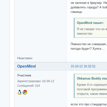
не залезая в браузер. Н
добавлять города? А lxd
говнецо.
OpenMind пишет:
Я не говорю что он 
пижонство.
Пижноство не совершая 
погода будет? Хуясе....
Неактивен
OpenMind
15-10-12 16:32:51
Участник
Okkamas Buddy пи
Зарегистрирован: 02-09-12
Кроме 4-го скриншот
Сообщений: 319
почтовой программы,
открыта, какая имен
если это про стандартну