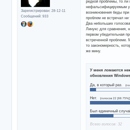
редкой проблемы, то ли
нефальсифицируемым ут
Зарегистрирован: 28-12-11
возникновения беды при 
Сообщений: 933
проблем не встречал ни 
Два небольших голосова
Линукс для сравнения, н
первом убедительная пр
встреченной проблеме. М
то закономерность, кото
же мину.
У меня ломаются не
обновления Window
Да, в который раз.
(го
Нет.
(голосов 22 [68.75%]
Был единичный случа
Всего голосов: 32