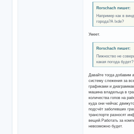
Rorschach пишет:
Например как в винд
города?А lxde?
Умеет.
Rorschach пишет:
Пижноство не совер
какая погода будет? 
Давайте тогда добавим а
систему слежения за вс
графиками и диаграммам
машина владельца в гра
количества гопов на раё
куда они чейчас движутс
подсчёт заболевших гра
транспорте разносят ин
вещей.Работать за комп
невозможно будет.