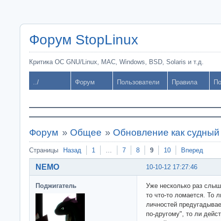
Форум StopLinux
Критика ОС GNU/Linux, MAC, Windows, BSD, Solaris и т.д.
../
Форум
Пользователи
Правила
По
Форум
»
Общее
»
Обновление как судный
Страницы
Назад
1
…
7
8
9
10
Вперед
NEMO
10-10-12 17:27:46
Поджигатель
Уже несколько раз слышу
то что-то ломается. То 
личностей предугадывае
по-другому", то ли дейс