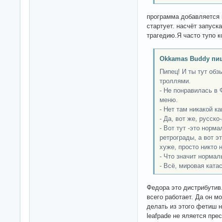
программа добавляется в 
стартует. насчёт запуск
трагедию.Я часто тупо к
Okkamas Buddy пи
Пипец! И ты тут обз
троллями.
- Не понравилась в 
меню.
- Нет там никакой ка
- Да, вот же, русско
- Вот тут -это норм
ретрограды, а вот э
хуже, просто никто н
- Что значит нормаль
- Всё, мировая ката
Федора это дистрибутив
всего работает. Да он м
делать из этого фетиш н
leafpade не яляется пре