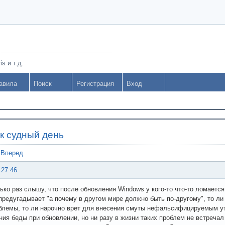
s и т.д.
авила
Поиск
Регистрация
Вход
к судный день
Вперед
:27:46
ько раз слышу, что после обновления Windows у кого-то что-то ломается
предугадывает "а почему в другом мире должно быть по-другому", то л
блемы, то ли нарочно врет для внесения смуты нефальсифицируемым у
ния беды при обновлении, но ни разу в жизни таких проблем не встречал