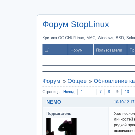
Форум StopLinux
Критика ОС GNU/Linux, MAC, Windows, BSD, Solari
../
Форум
Пользователи
Пр
Форум
»
Общее
»
Обновление ка
Страницы
Назад
1
…
7
8
9
10
NEMO
10-10-12 17
Поджигатель
Уже нескол
личностей 
редкой про
возникнове