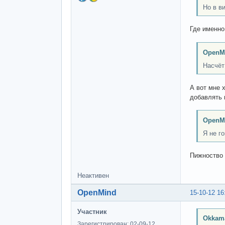
Но в в
Где именно
OpenM
Насчёт
А вот мне 
добавлять 
OpenM
Я не г
Пижноство 
Неактивен
OpenMind
15-10-12 16
Участник
Okkam
Зарегистрирован: 02-09-12