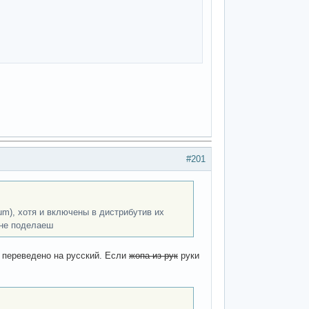
#201
um), хотя и включены в дистрибутив их
 не поделаеш
е переведено на русский. Если
жопа из рук
руки