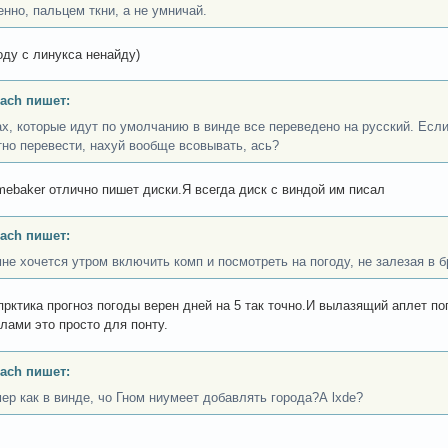
енно, пальцем ткни, а не умничай.
оду с линукса ненайду)
ach пишет:
ах, которые идут по умолчанию в винде все переведено на русский. Если
тно перевести, нахуй вообще всовывать, ась?
mebaker отлично пишет диски.Я всегда диск с виндой им писал
ach пишет:
мне хочется утром включить комп и посмотреть на погоду, не залезая в б
 прктика прогноз погоды верен дней на 5 так точно.И вылазящий аплет п
лами это просто для понту.
ach пишет:
ер как в винде, чо Гном ниумеет добавлять города?А lxde?