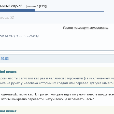
ичный случай.
(голосов 8 [25%])
лосов: 32
Гости не могут голосовать
ся NEMO (11-10-12 16:43:36)
:29:03
ind пишет:
 проги что ты запустил как раз и являются сторонними (за исключением y
жка на руках у человека который их создал или перевёл.Тут уже ничего
поделаешЬ, ысчо каг. В прогах, которые идут по умолчанию в винде вс
, чтобы конкретно перевести, нахуй вообще всовывать, ась?
ind пишет: