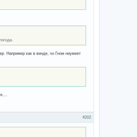
погода.
ер. Например как в винде, чо Гном ниумеет
....
#202