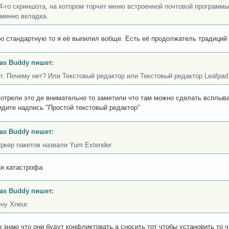
4-го скриншота, на котором торчит меню встроенной почтовой программы,
именно вкладка.
ро стандартную то я её выпилил вобще. Есть её продолжатель традиций 
as Buddy пишет:
т. Почему нет? Или Текстовый редактор или Текстовый редактор Leafpad
отрели это де внимательно то заметили что там можно сделать всплыв
идите надпись "Простой текстовый редактор"
as Buddy пишет:
джер пакетов назвали Yum Extender
я катастрофа.
as Buddy пишет:
чу Xneur.
о знаю что они будут конфликтовать.а сносить тот чтобы установить то ч