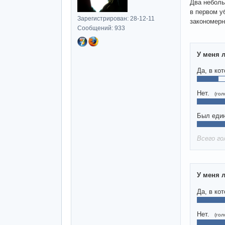
Два неболь
в первом у
Зарегистрирован: 28-12-11
закономерн
Сообщений: 933
У меня 
Да, в кот
Нет.
(гол
Был един
Всего го
У меня 
Да, в кот
Нет.
(гол