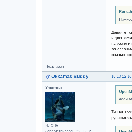
Rorsch
Пижнос
Давайте то
и диаграмм
на раёне и
заболевших
компьютеро
Неактивен
Okkamas Buddy
15-10-12 16
Участник
OpenM
если э
Ты мог воо
русификаци
Из СПб
Зарегистрирован: 22-05-12
OpenM