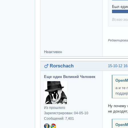
Был един
Всего го
Редактировал
Неактивен
Rorschach
15-10-12 16
Еще один Великий Человек
OpenM
а и те
поддер
Ну почему 
Из прошлого
не доходят
Зарегистрирован: 04-05-10
Сообщений: 7,401
OpenM