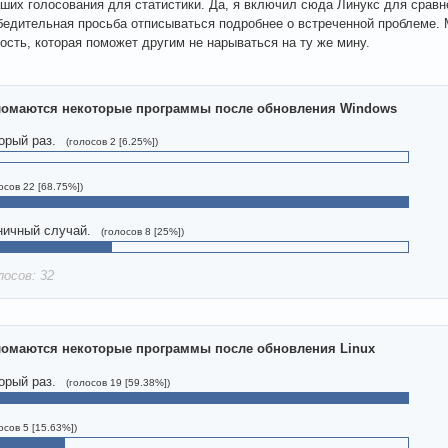
ших голосования для статистики. Да, я включил сюда Линукс для сравн
бедительная просьба отписываться подробнее о встреченной проблеме. М
ость, которая поможет другим не нарываться на ту же мину.
ломаются некоторые программы после обновления Windows
орый раз.
(голосов 2 [6.25%])
осов 22 [68.75%])
ичный случай.
(голосов 8 [25%])
лосов: 32
ломаются некоторые программы после обновления Linux
орый раз.
(голосов 19 [59.38%])
осов 5 [15.63%])