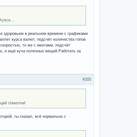
уясе....
все здоровьем в реальном времени с графиками
аплет курса валют, подсчёт количества гопов
 скоростью, то же с ментами, подсчёт
ю, и ещё куча полезных вещей.Работать за
#205
ций clawsmail
оторой, ты сказал, всё нормально с