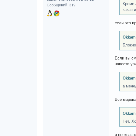
Кроме 
Сообщений: 319
какая 
если это п
Okkam
Блокно
Если вы см
навести ув
Okkam
а мене
Всё мирова
Okkam
Нет. Хо
я прекрасн