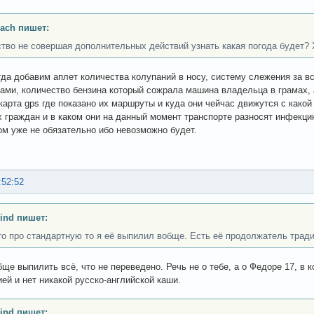
ach пишет:
тво не совершая дополнительных действий узнать какая погода будет? Х
гда добавим аплет количества колупаний в носу, систему слежения за 
ами, количество бензина который сожрала машина владельца в грамах, 
 карта gps где показано их маршруты и куда они чейчас движутся с какой
 граждан и в каком они на данный момент транспорте разносят инфекци
м уже не обязательно ибо невозможно будет.
:52:52
ind пишет:
то про стандартную то я её выпилил вобще. Есть её продолжатель тради
бще выпилить всё, что не переведено. Речь не о тебе, а о Федоре 17, в к
ей и нет никакой русско-английской каши.
ind пишет: