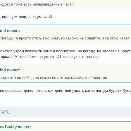
индовсе тоже есть непереведённые части.
, пальцем ткни, а не умничай.
ind пишет:
 погоды: я просто открываю бразуер захожу на синаптик и смотрю какая 
хочется утром включить комп и посмотреть на погоду, не залезая в брауз
города? А lxde? Тоже не умеет. ОТ говнецо, так говнецо.
ind пишет:
оворю что он вобще не нужен но это как минимум пижонство.
не совершая дополнительных действий узнать какая погода будет? Хуясе
:32:51
as Buddy пишет: