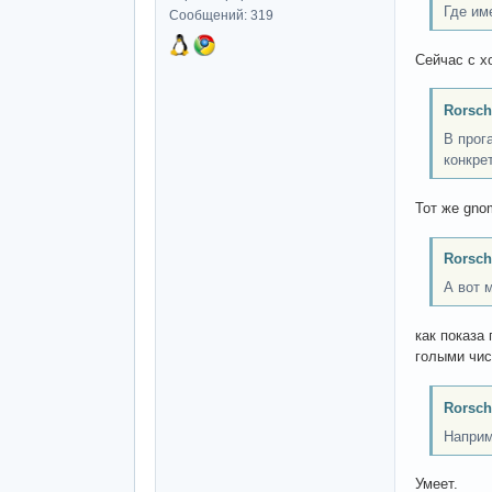
Где им
Сообщений: 319
Сейчас с х
Rorsch
В прог
конкре
Тот же gno
Rorsch
А вот 
как показа
голыми чис
Rorsch
Наприм
Умеет.