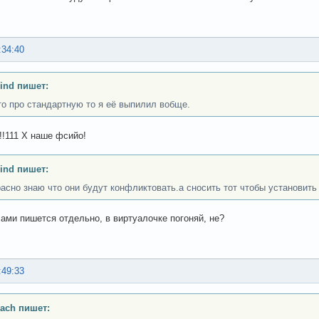
:34:40
ind пишет:
то про стандартную то я её выпилил вобще.
!111 Х наше фсийо!
ind пишет:
расно знаю что они будут конфликтовать.а сносить тот чтобы установить 
лами пишется отдельно, в виртуалочке погоняй, не?
:49:33
ach пишет: