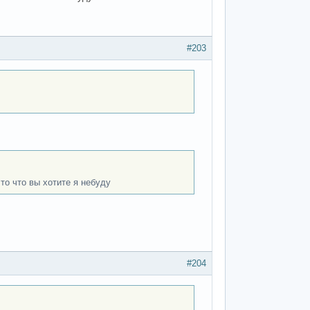
#203
то что вы хотите я небуду
#204