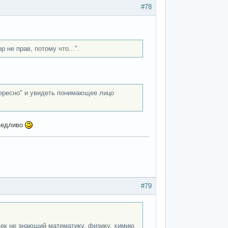
#78
 не прав, потому что...".
нтересно" и увидеть понимающее лицо
аведливо
#79
овек не знающий математику, физику, химию