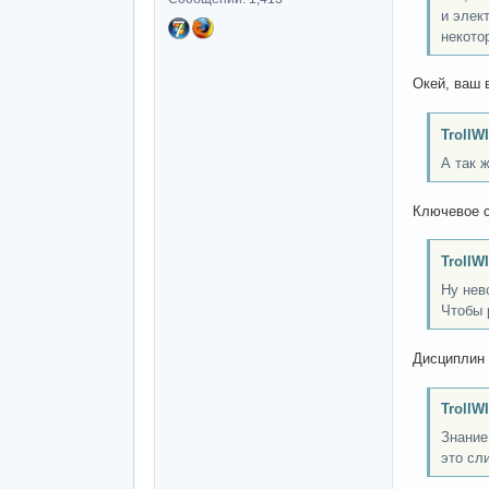
и элек
некото
Окей, ваш 
TrollW
А так 
Ключевое с
TrollW
Ну нев
Чтобы 
Дисциплин
TrollW
Знание
это сл