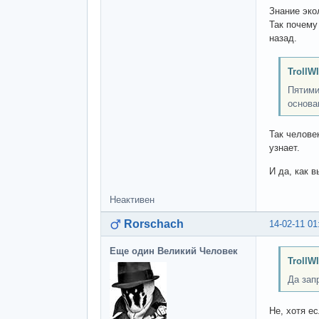
Знание эко
Так почему
назад.
TrollW
Пятими
основа
Так челове
узнает.
И да, как 
Неактивен
Rorschach
14-02-11 01
Еще один Великий Человек
TrollW
Да зап
Не, хотя ес