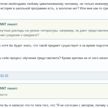
логии необходимо любому цивилизованому человеку, не только инженеру.
 история в школьной программе есть, а экологии нет? Или мне как-то ср
INNT пишет:
нутные доклады на уроках литературы, например, не дают представления
нии суждение о предмете?
к хотя бы будет знать, что такой предмет существует и за время подгото
вы себе процесс обучения представляете? Кроме критики ни от кого ниче
:01:22
INNT пишет:
росто
ли бы я написал что-то типа того, что "Я не соглсаен с автором, патаму 