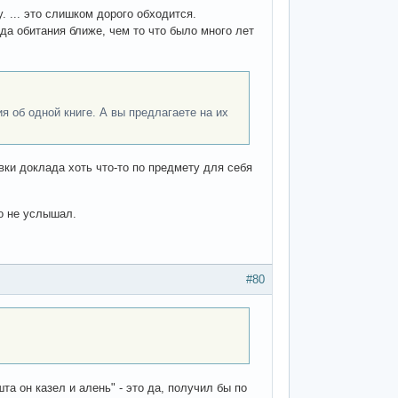
 ... это слишком дорого обходится.
еда обитания ближе, чем то что было много лет
 об одной книге. А вы предлагаете на их
вки доклада хоть что-то по предмету для себя
го не услышал.
#80
шта он казел и алень" - это да, получил бы по