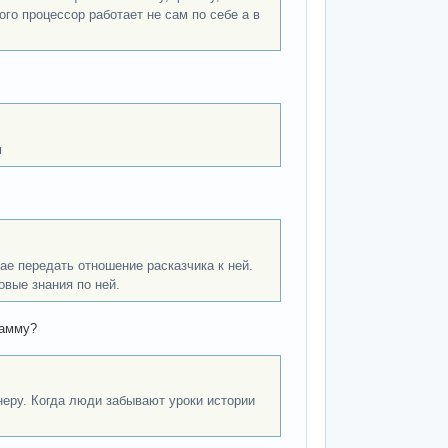
ого процессор работает не сам по себе а в
м
е передать отношение расказчика к ней.
овые знания по ней.
рамму?
еру. Когда люди забывают уроки истории