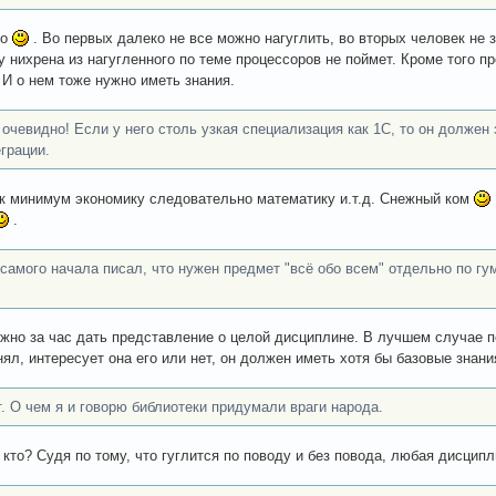
но
. Во первых далеко не все можно нагуглить, во вторых человек не
у нихрена из нагугленного по теме процессоров не поймет. Кроме того пр
 И о нем тоже нужно иметь знания.
 очевидно! Если у него столь узкая специализация как 1С, то он должен
еграции.
ак минимум экономику следовательно математику и.т.д. Снежный ком
.
 самого начала писал, что нужен предмет "всё обо всем" отдельно по г
жно за час дать представление о целой дисциплине. В лучшем случае п
нял, интересует она его или нет, он должен иметь хотя бы базовые знани
т. О чем я и говорю библиотеки придумали враги народа.
ь кто? Судя по тому, что гуглится по поводу и без повода, любая дисци