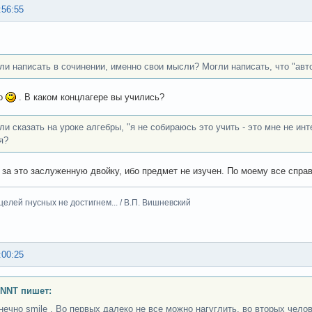
:56:55
ли написать в сочинении, именно свои мысли? Могли написать, что "автор
то
. В каком концлагере вы учились?
ли сказать на уроке алгебры, "я не собираюсь это учить - это мне не и
я?
 за это заслуженную двойку, ибо предмет не изучен. По моему все спр
целей гнусных не достигнем... / В.П. Вишневский
:00:25
INNT пишет:
онечно smile . Во первых далеко не все можно нагуглить, во вторых чел