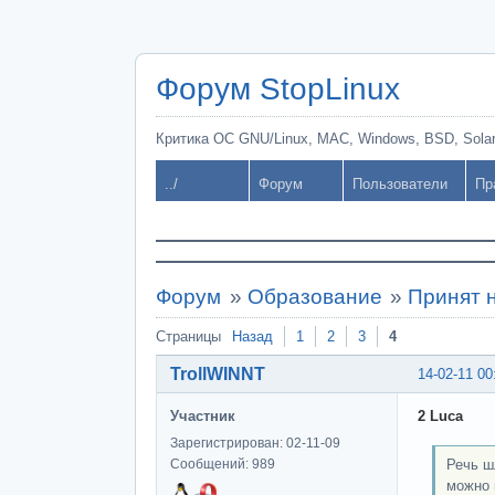
Форум StopLinux
Критика ОС GNU/Linux, MAC, Windows, BSD, Solari
../
Форум
Пользователи
Пр
Форум
»
Образование
»
Принят 
Страницы
Назад
1
2
3
4
TrollWINNT
14-02-11 00
Участник
2 Luca
Зарегистрирован: 02-11-09
Речь ш
Сообщений: 989
можно 