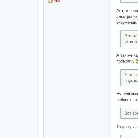
Ага, конеч
электроник
окружении.
Это же
их инт
А так же к
промолчу
Я же с
наукам
Ну невозмо
ребенок по
Вот во
Тогда гугл