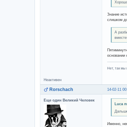
Хорошо
Знание ист
слишком до
А разб
вместе
Пятиминутн
основании 
Нет, так мы 
Неактивен
Rorschach
14-02-11 00
Еще один Великий Человек
Luca п
Дальше
Именно, не