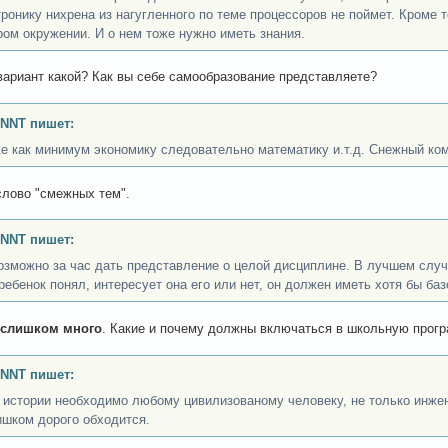
тронику нихрена из нагугленного по теме процессоров не поймет. Кроме т
ром окружении. И о нем тоже нужно иметь знания.
вариант какой? Как вы себе самообразование представляете?
INNT пишет:
же как минимум экономику следовательно математику и.т.д. Снежный ко
лово "смежных тем".
INNT пишет:
озможно за час дать представление о целой дисциплине. В лучшем случа
ребенок понял, интересует она его или нет, он должен иметь хотя бы баз
слишком много
. Какие и почему должны включаться в школьную прог
INNT пишет:
 истории необходимо любому цивилизованому человеку, не только инжен
ишком дорого обходится.