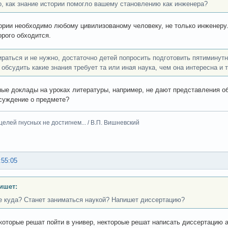
, как знание истории помогло вашему становлению как инженера?
ории необходимо любому цивилизованому человеку, не только инженеру.
рого обходится.
ираться и не нужно, достаточно детей попросить подготовить пятиминут
 обсудить какие знания требует та или иная наука, чем она интересна и т
ые доклады на уроках литературы, например, не дают представления об 
суждение о предмете?
целей гнусных не достигнем... / В.П. Вишневский
:55:05
ишет:
 куда? Станет заниматься наукой? Напишет диссертацию?
которые решат пойти в универ, нектороые решат написать диссертацию а