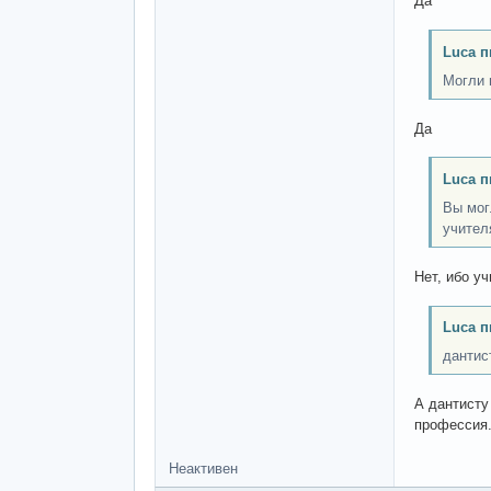
Да
Luca п
Могли н
Да
Luca п
Вы мог
учител
Нет, ибо у
Luca п
дантис
А дантисту
профессия
Неактивен