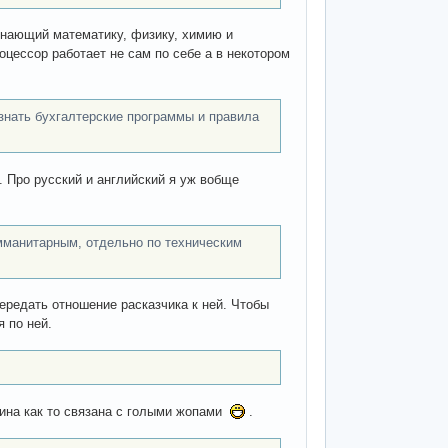
 знающий математику, физику, химию и
оцессор работает не сам по себе а в некотором
 знать бухгалтерские программы и правила
. Про русский и английский я уж вобще
умманитарным, отдельно по техническим
ередать отношение расказчика к ней. Чтобы
я по ней.
плина как то связана с голыми жопами
.