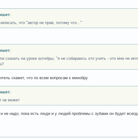
ишет:
аписать, что "автор не прав, потому что..."
ишет:
ли сказать на уроке алгебры, "я не собираюсь это учить - это мне не и
я?
читель скажет, что по всем вопросам к минобру.
ишет:
т не может
 и не надо, пока есть люди и у людей проблемы с зубами он будет всегд
.