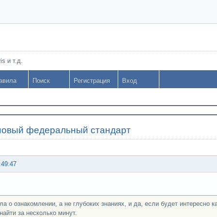
s и т.д.
авила
Поиск
Регистрация
Вход
новый федеральный стандарт
:49:47
ла о ознакомлении, а не глубоких знаниях, и да, если будет интересно
найти за несколько минут.