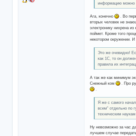
информацию можно н
Ага, конечно
. Во пер
вторых человек не знаю
электронику нихрена из 
поймет. Кроме того проц
некотором окружении. И 
Это же очевидно! Ес
как 1С, то он долже
правила их интеграц
А так же как минимум эк
Снежный ком
. Про р
.
Я же с самого начал
всем" отдельно по 
техническим наукам
Ну невозможно за час д
лучшем случае передать