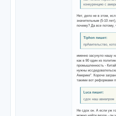
конкуренцию с амер
Нет, дело не в этом, ес
значительным (5-10 лет)
почему? Да все потому, 
Tiphon пишет:
прАвительство, кот
именно засунуло нашу н
как в 90 один из полити
промышленность - Китай
нужны иссдедовательски
Америке". Короче загран
такими вот реформами п
Luca пишет:
сдох наш авиапром
Не сдох он. А если уж го
можно найти везде - он 