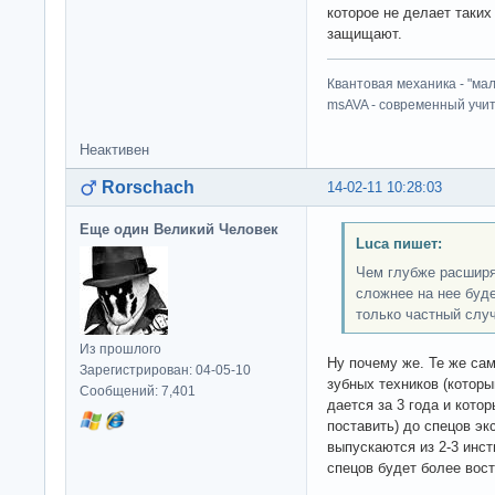
которое не делает таких
защищают.
Квантовая механика - "ма
msAVA - современный учит
Неактивен
Rorschach
14-02-11 10:28:03
Еще один Великий Человек
Luca пишет:
Чем глубже расширя
сложнее на нее буд
только частный случ
Из прошлого
Ну почему же. Те же са
Зарегистрирован: 04-05-10
зубных техников (котор
Сообщений: 7,401
дается за 3 года и кото
поставить) до спецов эк
выпускаются из 2-3 инст
спецов будет более вос