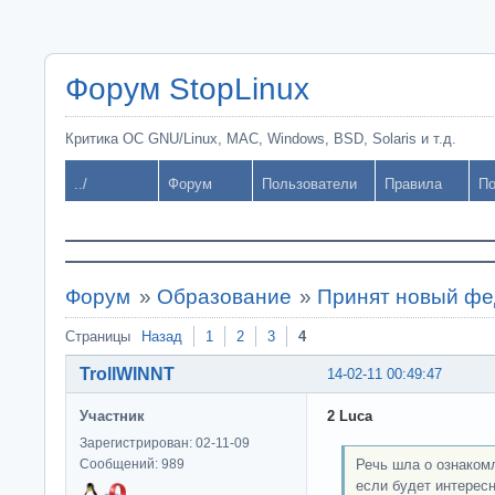
Форум StopLinux
Критика ОС GNU/Linux, MAC, Windows, BSD, Solaris и т.д.
../
Форум
Пользователи
Правила
По
Форум
»
Образование
»
Принят новый фе
Страницы
Назад
1
2
3
4
TrollWINNT
14-02-11 00:49:47
Участник
2 Luca
Зарегистрирован: 02-11-09
Речь шла о ознакомл
Сообщений: 989
если будет интересн