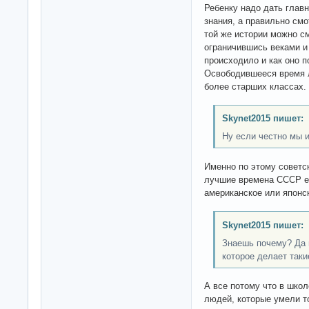
Ребенку надо дать глав
знания, а правильно смо
той же истории можно с
ограничившись веками и
происходило и как оно 
Освободившееся время л
более старших классах.
Skynet2015 пишет:
Ну если честно мы и
Именно по этому советс
лучшие времена СССР ес
американское или японск
Skynet2015 пишет:
Знаешь почему? Да в
которое делает так
А все потому что в шко
людей, которые умели т