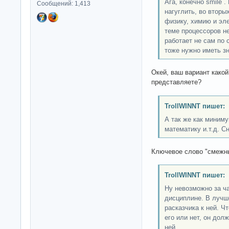
Ага, конечно smile 
Сообщений: 1,413
нагуглить, во вторы
физику, химию и эле
теме процессоров не
работает не сам по 
тоже нужно иметь зн
Окей, ваш вариант како
представляете?
TrollWINNT пишет:
А так же как миним
математику и.т.д. С
Ключевое слово "смежны
TrollWINNT пишет:
Ну невозможно за ч
дисциплине. В лучш
расказчика к ней. Ч
его или нет, он дол
ней.