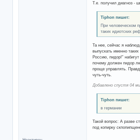
Т.е. получил диагноз - 
Tiphon пишет:
При человеческом п
таких идиотских реф
Та нее, сейчас я наблю
выпускать именно таких 
Россию, пидор!" набигут
почему должен пидор л
проще управлять. Правд
чуть-чуть.
Добавлено спустя 04 ми
Tiphon пишет:
в германии
Такой вопрос: А разве с
под копирку скпопипщен
Неактивен