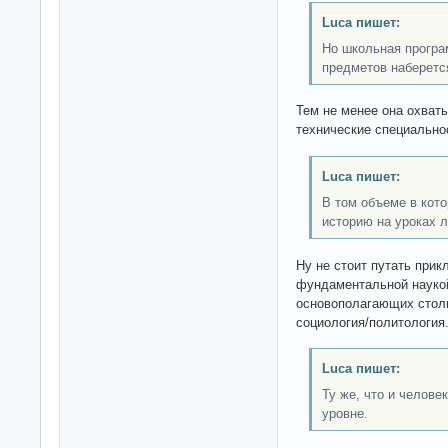
Luca пишет:
Но школьная програм
предметов наберетс
Тем не менее она охваты
технические специально
Luca пишет:
В том объеме в кот
историю на уроках л
Ну не стоит путать прик
фундаментальной наукой
основополагающих столп
социология/политология.
Luca пишет:
Ту же, что и челов
уровне.