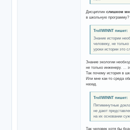
Дисциплин
слишком мн
в школьную программу?
TrollWINNT пишет:
Знание истории нео
человеку, не только
уроки истории это с
Знание экологии необхо
не только инженеру. ...
Так почему история в шк
Или мне как-то среда об
назад.
TrollWINNT пишет:
Пятиминутные докла
не дают представлен
на их основании су
Так человек хотя бы буд