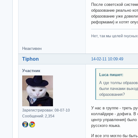
После советской систем
образование реально кот
образование уже довели
реформами) и хотят опус
Нет, так мы целей гнусных 
Неактивен
Tiphon
14-02-11 10:09:49
Участник
Luca пишет:
А где толпы образо
были пачками выход
образования?
У нас в группе - треть 
Зарегистрирован: 08-07-10
коллайдере - дофига. В 
Сообщений: 2,354
центр управления) было 
русского языка.
И все это могло бы быть