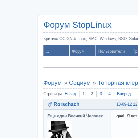
Форум StopLinux
Критика ОС GNU/Linux, MAC, Windows, BSD, Solari
../
Форум
Пользователи
Пр
Форум
»
Социум
»
Топорная кле
Страницы
Назад
1
2
3
4
Вперед
Rorschach
13-09-12 12
Еще один Великий Человек
gaal
, Я вот