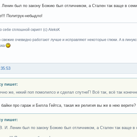
. Ленин был по закону Божию был отличником, а Стален так ваще в сем
!!! Политрук-небыдло!
о себе сплошной скрипт (с) AleksK
о свежие очевидно работают лучше и исправляют некоторые глюки. А в линуксе
шка
:35:53
cy пишет:
ечно же, некий поп помолилсо и сделал спутнеГ! Всё так, всё так конечн
 байки про гараж и Билла Гейтса, такая же религия вы же в нею верите? 
cy пишет:
В. И. Ленин был по закону Божию был отличником, а Стален так ваще в 