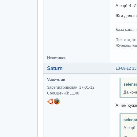
А ещё В. И
Жги дальше
База сама п
При том, чт
Журнашлю
Неактивен
Saturn
13-09-12 13
Участник
selens
Зарегистрирован: 17-01-12
Да кон
Сообщений: 1,140
А чем хуже
selens
А ещё 