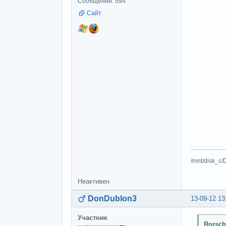
Сообщений: 594
Сайт
/mnt/disk_c/
Неактивен
DonDublon3
13-09-12 13
Участник
Rorsch