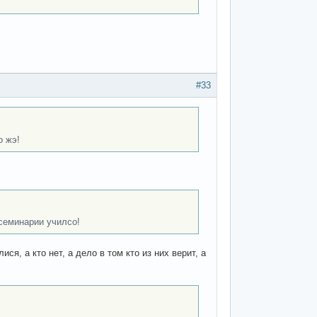
#33
о жэ!
семинарии училсо!
ся, а кто нет, а дело в том кто из них верит, а