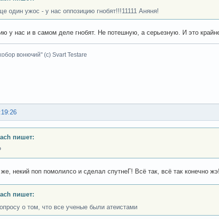
ще один ужос - у нас оппозицию гнобят!!!11111 Аняня!
ию у нас и в самом деле гнобят. Не потешную, а серьезную. И это крайн
хобор вонючий" (с) Svart Testare
:19:26
ach пишет:
?
 же, некий поп помолилсо и сделал спутнеГ! Всё так, всё так конечно ж
ach пишет:
вопросу о том, что все ученые были атеистами