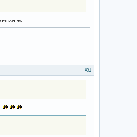
е неприятно.
#31
э!