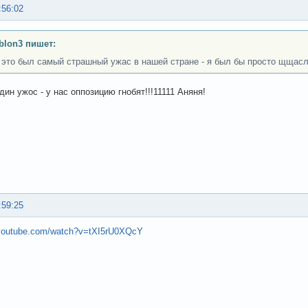
:56:02
lon3 пишет:
 это был самый страшный ужас в нашей стране - я был бы просто щщасл
ин ужос - у нас оппозицию гнобят!!!11111 Аняня!
:59:25
.youtube.com/watch?v=tXI5rU0XQcY