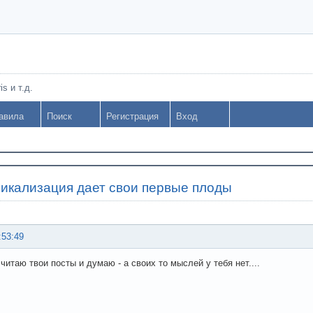
s и т.д.
авила
Поиск
Регистрация
Вход
рикализация дает свои первые плоды
:53:49
 читаю твои посты и думаю - а своих то мыслей у тебя нет....