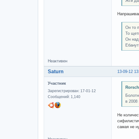
Жги да
Напрашиваю
Он то 
То щет
Он над
Ебанут
Неактивен
Saturn
13-09-12 13
Участник
Rorsch
Зарегистрирован: 17-01-12
Болотн
Сообщений: 1,140
в 2008
Не количес
сифилистич
самая не н