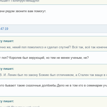
льше!!! Политрук-небыдло!
рачи рядом звоните вам помогут.
:47:19
cy пишет:
ечно же, некий поп помолилсо и сделал спутнеГ! Всё так, всё так конечн
т поп? Королев был верующий, но тем не менее ученым, не?
cy пишет:
В. И. Ленин был по закону Божию был отличником, а Стален так ваще в 
что бывают такие сказочные долбоебы.Дело не в том кто в семинарии учли
cy пишет: