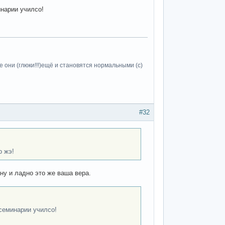
инарии училсо!
 они (глюки!!!)ещё и становятся нормальными (c)
#32
о жэ!
ну и ладно это же ваша вера.
семинарии училсо!