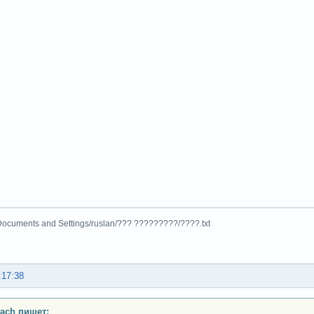
Documents and Settings/ruslan/??? ?????????/????.txt
:17:38
ach пишет: