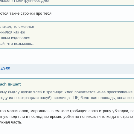
льше!!! Политрук-небыдло!
тся такие строчки про тебя:
плакал, то смеялся
инился как ёж
 нами издевался
ый, что возьмешь...
:49:55
ach пишет:
ому быдлу нужне хлеб и зрелища: хлеб появляется из-за просиживания 
 году их посокращали нахуй), зрелища - ПР, болотная площадь, копание в
тво маргиналов, маргиналы в смысле гробящие свою страну ублюдки, вс
ную подняли в последние время. уебки не понимают что когда в стране 
ужная часть.