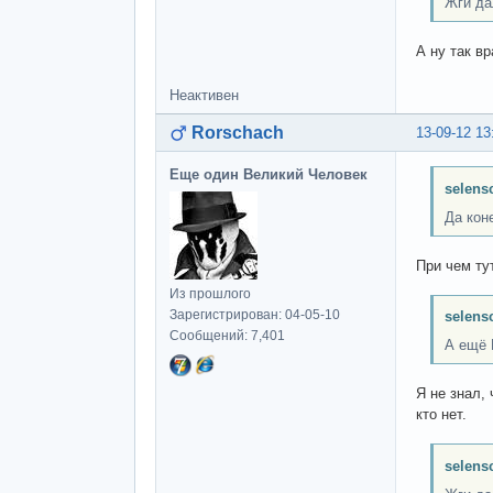
Жги да
А ну так в
Неактивен
Rorschach
13-09-12 13
Еще один Великий Человек
selens
Да кон
При чем ту
Из прошлого
Зарегистрирован: 04-05-10
selens
Сообщений: 7,401
А ещё 
Я не знал, 
кто нет.
selens