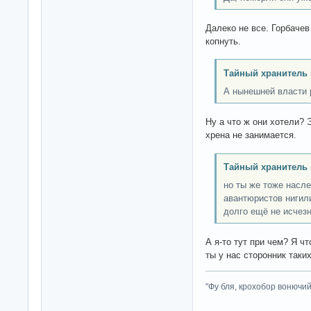
Далеко не все. Горбачев
копнуть.
Тайный хранитель 
А нынешней власти 
Ну а что ж они хотели? Э
хрена не занимается.
Тайный хранитель 
но ты же тоже насл
авантюристов нигил
долго ещё не исчезн
А я-то тут при чем? Я чт
ты у нас сторонник таки
"Фу бля, крохобор вонючий"