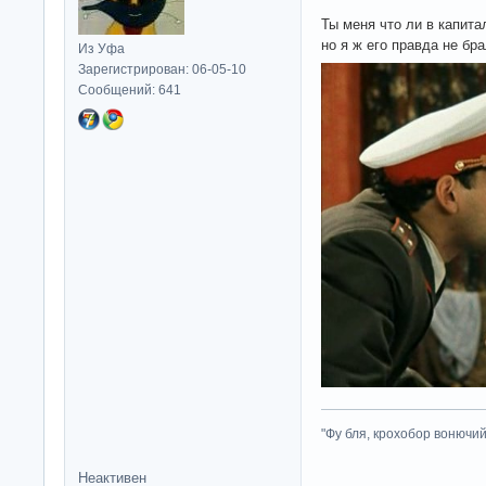
Ты меня что ли в капит
но я ж его правда не бра
Из Уфа
Зарегистрирован: 06-05-10
Сообщений: 641
"Фу бля, крохобор вонючий"
Неактивен