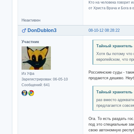
Кто на человека говорит и
от Христа Врача и Бога в о
Неактивен
DonDublon3
08-10-12 08:28:22
Участник
Тайный хранитель 
Хотя бы потому что 
европейском, что пр
Россиянские суды - таки
Из Уфа
продаются дешево. Неу
Зарегистрирован: 06-05-10
Сообщений: 641
Тайный хранитель 
раз вместо адекват
предлагается совсе
Ога. То есть раздать г
под это специальные зак
свою автономную респуб