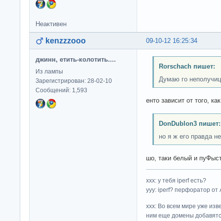
Неактивен
kenzzzooo
09-10-12 16:25:34
джинн, етить-колотить....
Rorschach пишет:
Из лампы
Думаю го неполучиц
Зарегистрирован: 28-02-10
Сообщений: 1,593
енто зависит от того, к
DonDublon3 пишет:
но я ж его правда не
шо, таки белый и пуФыс
ххх: у тебя iperf есть?
yyy: iperf? перфоратор от
xxx: Во всем мире уже изв
ним еще домены добавятс