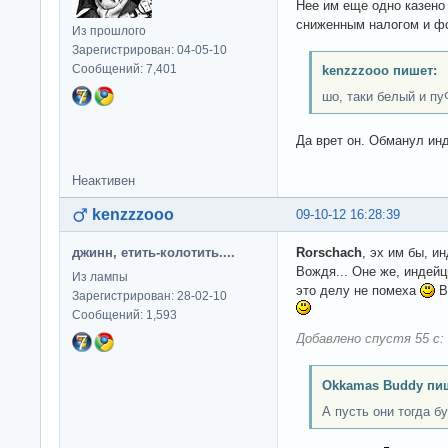
Нее им еще одно казено
сниженным налогом и ф
Из прошлого
Зарегистрирован: 04-05-10
Сообщений: 7,401
kenzzzooo пишет:
шо, таки белый и пу
Да врет он. Обманул ин
Неактивен
kenzzzooo
09-10-12 16:28:39
джинн, етить-колотить....
Rorschach
, эх им бы, 
Вождя... Оне же, индейцы
Из лампы
это делу не помеха
В
Зарегистрирован: 28-02-10
Сообщений: 1,593
Добавлено спустя 55 с:
Okkamas Buddy пи
А пусть они тогда б