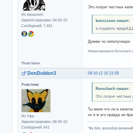
Это лозунг честных капи
Из прошлого
Зарегистрирован: 04-05-10
kenzzzooo пишет:
Сообщений: 7,401
а отдавать придеЦЦ
Думаю чо неполучицоо
Редактировался Rorschach (0
Неактивен
DonDublon3
09-10-12 16:23:59
Участник
Rorschach пишет:
Это лозунг честных 
Ты меня что ли в капит
но я ж его правда не бра
Из Уфа
Зарегистрирован: 06-05-10
Сообщений: 641
"Фу бля, крохобор вонючий"