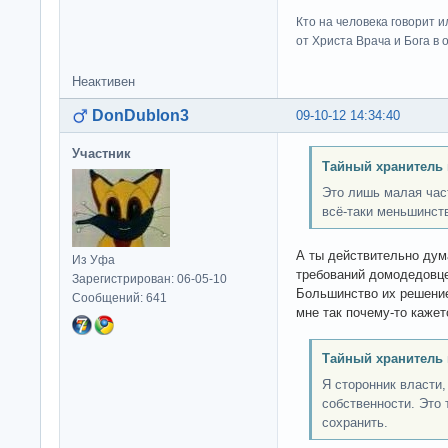
Кто на человека говорит и
от Христа Врача и Бога в о
Неактивен
DonDublon3
09-10-12 14:34:40
Участник
Тайный хранитель 
Это лишь малая час
всё-таки меньшинст
А ты действительно дум
Из Уфа
требований домодедовц
Зарегистрирован: 06-05-10
Большинство их решение
Сообщений: 641
мне так почему-то кажет
Тайный хранитель 
Я сторонник власти,
собственности. Это 
сохранить.