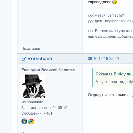
справедливо
ххх: у тебя iperf есть?
yyy: iperf? перфоратор от
xxx: Во всем мире уже изв
ним еще домены добавятс
Неактивен
Rorschach
09-10-12 16:35:29
Еще один Великий Человек
Okkamas Buddy пи
А пусть они тогда б
Отдадут и зеркальце еще
Из прошлого
Зарегистрирован: 04-05-10
Сообщений: 7,401