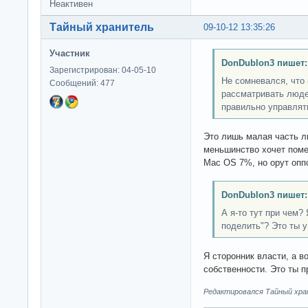
Неактивен
Тайный хранитель
09-10-12 13:35:26
Участник
DonDublon3 пишет:
Зарегистрирован: 04-05-10
Не сомневался, что
Сообщений: 477
рассматривать люде
правильно управлят
Это лишь малая часть л
меньшинство хочет поме
Mac OS 7%, но орут оппо
DonDublon3 пишет:
А я-то тут при чем? 
поделить"? Это ты у
Я сторонник власти, а в
собственности. Это ты п
Редактировался Тайный хран