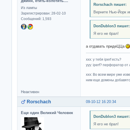
джинн, етить-колотить....
Rorschach пишет:
Из лампы
Верните Нью-Йорк и
Зарегистрирован: 28-02-10
Сообщений: 1,593
DonDublon3 пишет:
Я его не брал!
а отдавать придеЦЦа
ххх: у тебя iperf есть?
yyy: iperf? перфоратор от
xxx: Во всем мире уже изв
ним еще домены добавятс
Неактивен
Rorschach
09-10-12 16:20:34
Еще один Великий Человек
DonDublon3 пишет:
Я его не брал!