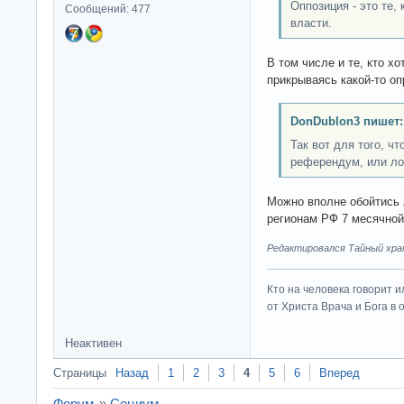
Оппозиция - это те
Сообщений: 477
власти.
В том числе и те, кто х
прикрываясь какой-то о
DonDublon3 пишет:
Так вот для того, ч
референдум, или л
Можно вполне обойтись
регионам РФ 7 месячной
Редактировался Тайный хран
Кто на человека говорит и
от Христа Врача и Бога в о
Неактивен
Страницы
Назад
1
2
3
4
5
6
Вперед
Форум
»
Социум