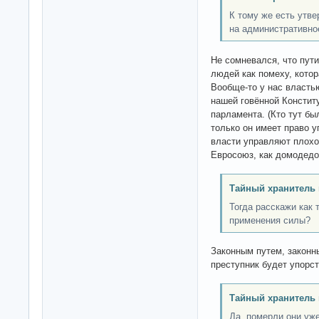
К тому же есть утве
на административное
Не сомневался, что пут
людей как помеху, кото
Вообще-то у нас власть
нашей говённой Конститу
парламента. (Кто тут бы
только он имеет право у
власти управляют плохо 
Евросоюз, как домодедо
Тайный хранитель 
Тогда расскажи как 
применения силы?
Законным путем, законн
преступник будет упорст
Тайный хранитель 
Да, померли они уже