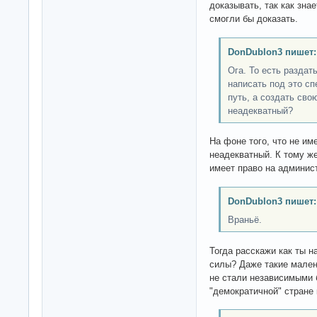
доказывать, так как зна
смогли бы доказать.
DonDublon3 пишет:
Ога. То есть разда
написать под это сп
путь, а создать сво
неадекватный?
На фоне того, что не им
неадекватный. К тому же
имеет право на админист
DonDublon3 пишет:
Враньё.
Тогда расскажи как ты 
силы? Даже такие мален
не стали независимыми 
"демократичной" стране 