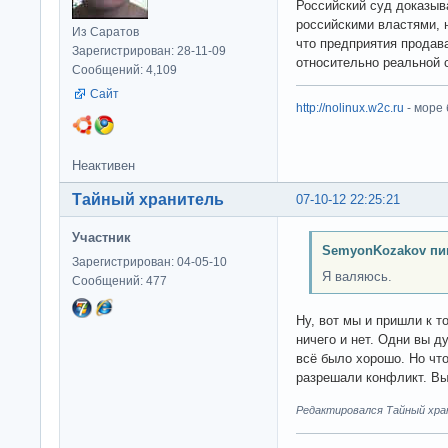
Российский суд доказыва
российскими властями, н
Из Саратов
что предприятия продав
Зарегистрирован: 28-11-09
относительно реальной 
Сообщений: 4,109
Сайт
http://nolinux.w2c.ru
- море
Неактивен
Тайный хранитель
07-10-12 22:25:21
Участник
SemyonKozakov пи
Зарегистрирован: 04-05-10
Я валяюсь.
Сообщений: 477
Ну, вот мы и пришли к т
ничего и нет. Одни вы д
всё было хорошо. Но что
разрешали конфликт. Вы
Редактировался Тайный хран