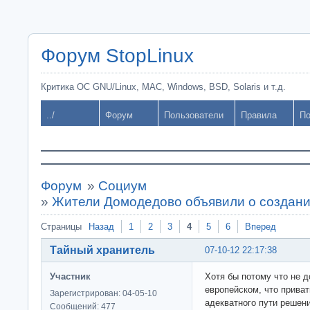
Форум StopLinux
Критика ОС GNU/Linux, MAC, Windows, BSD, Solaris и т.д.
../
Форум
Пользователи
Правила
По
Форум
»
Социум
»
Жители Домодедово объявили о создани
Страницы
Назад
1
2
3
4
5
6
Вперед
Тайный хранитель
07-10-12 22:17:38
Участник
Хотя бы потому что не д
европейском, что приват
Зарегистрирован: 04-05-10
адекватного пути решен
Сообщений: 477