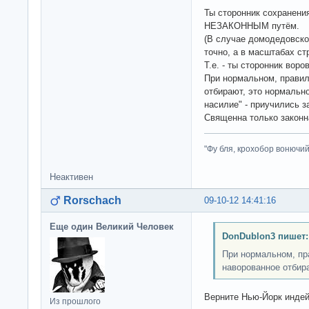
Ты сторонник сохранени
НЕЗАКОННЫМ путём.
(В случае домодедовско
точно, а в масштабах стр
Т.е. - ты сторонник воро
При нормальном, правил
отбирают, это нормально.
насилие" - приучились 
Священна только законн
"Фу бля, крохобор вонючий"
Неактивен
Rorschach
09-10-12 14:41:16
Еще один Великий Человек
DonDublon3 пишет:
При нормальном, пр
наворованное отбир
Верните Нью-Йорк инде
Из прошлого