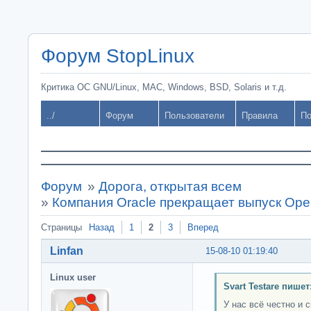
Форум StopLinux
Критика ОС GNU/Linux, MAC, Windows, BSD, Solaris и т.д.
../
Форум
Пользователи
Правила
По
Форум
»
Дорога, открытая всем
»
Компания Oracle прекращает выпуск Ope
Страницы
Назад
1
2
3
Вперед
Linfan
15-08-10 01:19:40
Linux user
Svart Testare пишет
У нас всё честно и 