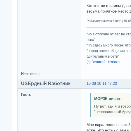
Кстати, не в самом Даво
весьма приятное место
Редактировался Linfan (15-08
"но в отличие от вас не с
всех"
"Ну здесь много мосек, чт
"народ после общения со 
бдительным в сети"
(с)
Великий Человек
Неактивен
USEрдный Rаботник
15-08-10 11:47:20
Гость
MOP3E пишет:
Ну вот, как я и гово
"неправильный брау
Мне параллельно, какой 
тоже. Что есть - с тем и