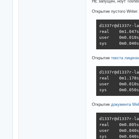
НЕ запущен, ноут Toshiba
Открытие пустого Writer:
d1337r@d1337r-la
real    0m1.047s

user    0m0.010s

sys     0m0.040s
Открытие
текста лиценз
d1337r@d1337r-la
real    0m1.178s

user    0m0.010s

sys     0m0.050s
Открытие
документа Wel
d1337r@d1337r-la
real    0m0.805s

user    0m0.040s

sys     0m0.040s