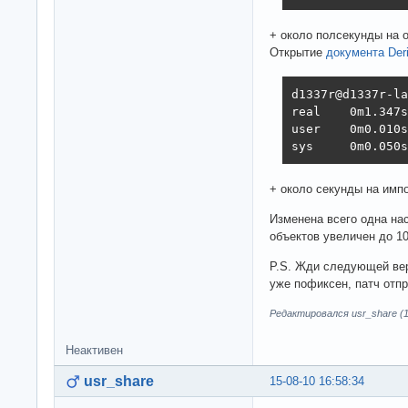
+ около полсекунды на 
Открытие
документа Deri
d1337r@d1337r-la
real    0m1.347s

user    0m0.010s

sys     0m0.050s
+ около секунды на импо
Изменена всего одна на
объектов увеличен до 1
P.S. Жди следующей вер
уже пофиксен, патч отпр
Редактировался usr_share (1
Неактивен
usr_share
15-08-10 16:58:34