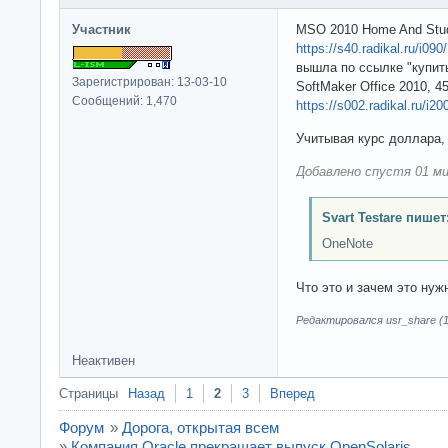
Участник
MSO 2010 Home And Stud
https://s40.radikal.ru/i0
вышла по ссылке "купит
Зарегистрирован: 13-03-10
SoftMaker Office 2010, 4
Сообщений: 1,470
https://s002.radikal.ru/i
Учитывая курс доллара,
Добавлено спустя 01 ми
Svart Testare пишет
OneNote
Что это и зачем это нуж
Редактировался usr_share (1
Неактивен
Страницы
Назад
1
2
3
Вперед
Форум
»
Дорога, открытая всем
»
Компания Oracle прекращает выпуск OpenSolaris