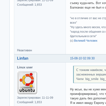
Зарегистрирован: 11-11-09
съежу куда-нить. Вот хо
Сообщений: 1,653
Балканах еще не был к
"но в отличие от вас не с
всех"
"Ну здесь много мосек, чт
"народ после общения со 
бдительным в сети"
(с)
Великий Человек
Неактивен
Linfan
15-08-10 02:09:30
Linux user
С тонким намёком, 
заснеженных вершин
Чили big_smile big_
Ну мсье, вы не хуже мен
проинформирован), что т
Зарегистрирован: 11-11-09
такую даль без дополни
Сообщений: 1,653
Я ж имел ввиду Европу