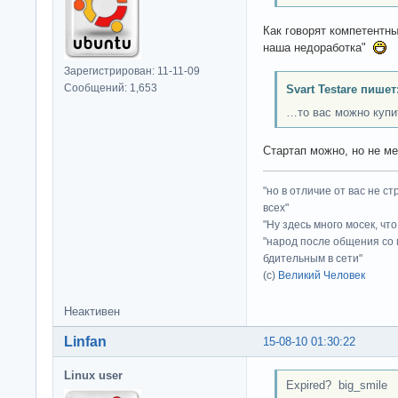
Как говорят компетентны
наша недоработка"
Зарегистрирован: 11-11-09
Сообщений: 1,653
Svart Testare пишет
…то вас можно купи
Стартап можно, но не ме
"но в отличие от вас не с
всех"
"Ну здесь много мосек, чт
"народ после общения со 
бдительным в сети"
(с)
Великий Человек
Неактивен
Linfan
15-08-10 01:30:22
Linux user
Expired? big_smile