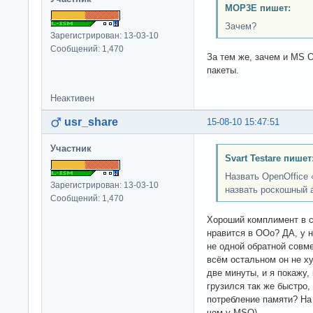
MOP3E пишет:
Зачем?
Зарегистрирован: 13-03-10
Сообщений: 1,470
За тем же, зачем и MS O
пакеты.
Неактивен
usr_share
15-08-10 15:47:51
Участник
Svart Testare пишет
Назвать OpenOffice
Зарегистрирован: 13-03-10
назвать роскошный 
Сообщений: 1,470
Хороший комплимент в с
нравится в OOo? ДА, у 
не одной обратной совм
всём остальном он не х
две минуты, и я покажу,
грузился так же быстро, 
потребление памяти? На
чем у MSO)