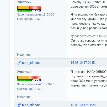
Участник
Замечу: QuickStarter НЕ
выключения OOo в памяти
Я не видел, как быстро у
Зарегистрирован: 13-03-10
миллисекундами -- это 
Сообщений: 1,470
предположим, запускается
разница все равно неза
Добавлено спустя 01 ми
Опять же говорю: если в
попробуйте SoftMaker Off
Неактивен
usr_share
15-08-10 17:04:51
Участник
Я не знаю, НАСКОЛЬКО в
окупятся ли когда-нибудь
если OOo меня устраива
Зарегистрирован: 13-03-10
нормально), зачем поку
Сообщений: 1,470
Неактивен
usr_share
15-08-10 17:11:28