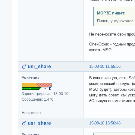
MOP3E пишет:
Пипец, у луноходов 
Не переносите свои про
ОпенОфис - годный прод
купить MSO.
usr_share
15-08-10 11:55:56
Участник
В конце-концов, есть Sof
коммерческий продукт 
MSO будет), авторы кот
Зарегистрирован: 13-03-10
могу дать совет, как уск
Сообщений: 1,470
бОльшую совместимость 
Неактивен
usr_share
15-08-10 13:56:48
Участник