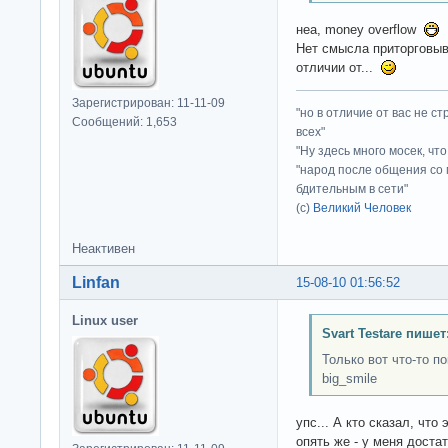
неа, money overflow
Нет смысла приторговыва
отличии от...
Зарегистрирован: 11-11-09
"но в отличие от вас не с
Сообщений: 1,653
всех"
"Ну здесь много мосек, чт
"народ после общения со 
бдительным в сети"
(с)
Великий Человек
Неактивен
Linfan
15-08-10 01:56:52
Linux user
Svart Testare пишет
Только вот что-то п
big_smile
упс... А кто сказал, чт
опять же - у меня доста