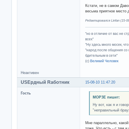
Кстати, не в самом Даво
весьма приятное место
Редактировался Linfan (15-08
"но в отличие от вас не с
всех"
"Ну здесь много мосек, чт
"народ после общения со 
бдительным в сети"
(с)
Великий Человек
Неактивен
USEрдный Rаботник
15-08-10 11:47:20
Гость
MOP3E пишет:
Ну вот, как я и гово
"неправильный брау
Мне параллельно, какой 
тоже. Что есть - с тем и