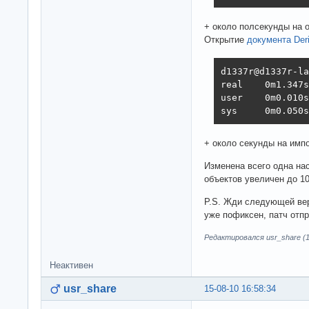
+ около полсекунды на 
Открытие
документа Deri
d1337r@d1337r-la
real    0m1.347s

user    0m0.010s

sys     0m0.050s
+ около секунды на импо
Изменена всего одна на
объектов увеличен до 1
P.S. Жди следующей вер
уже пофиксен, патч отпр
Редактировался usr_share (1
Неактивен
usr_share
15-08-10 16:58:34