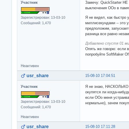
Участник
Замечу: QuickStarter НЕ
выключения OOo в памяти
Я не видел, как быстро у
Зарегистрирован: 13-03-10
миллисекундами -- это 
Сообщений: 1,470
предположим, запускается
разница все равно неза
Добавлено спустя 01 ми
Опять же говорю: если в
попробуйте SoftMaker Off
Неактивен
usr_share
15-08-10 17:04:51
Участник
Я не знаю, НАСКОЛЬКО в
окупятся ли когда-нибудь
если OOo меня устраива
Зарегистрирован: 13-03-10
нормально), зачем поку
Сообщений: 1,470
Неактивен
usr_share
15-08-10 17:11:28