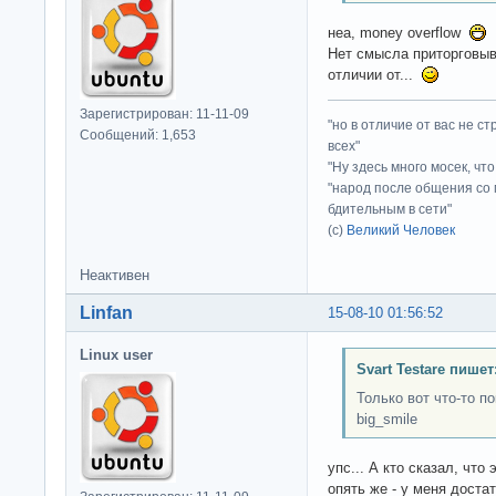
неа, money overflow
Нет смысла приторговыва
отличии от...
Зарегистрирован: 11-11-09
"но в отличие от вас не с
Сообщений: 1,653
всех"
"Ну здесь много мосек, чт
"народ после общения со 
бдительным в сети"
(с)
Великий Человек
Неактивен
Linfan
15-08-10 01:56:52
Linux user
Svart Testare пишет
Только вот что-то п
big_smile
упс... А кто сказал, чт
опять же - у меня доста