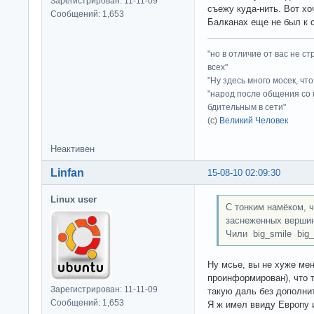
Зарегистрирован: 11-11-09
съежу куда-нить. Вот хо
Сообщений: 1,653
Балканах еще не был к
"но в отличие от вас не с
всех"
"Ну здесь много мосек, чт
"народ после общения со 
бдительным в сети"
(с)
Великий Человек
Неактивен
Linfan
15-08-10 02:09:30
Linux user
С тонким намёком, 
заснеженных вершин
Чили big_smile big_
Ну мсье, вы не хуже мен
проинформирован), что т
Зарегистрирован: 11-11-09
такую даль без дополни
Сообщений: 1,653
Я ж имел ввиду Европу