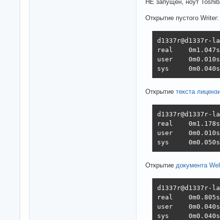
НЕ запущен, ноут Toshiba
Открытие пустого Writer:
d1337r@d1337r-la
real    0m1.047s

user    0m0.010s

sys     0m0.040s
Открытие
текста лиценз
d1337r@d1337r-la
real    0m1.178s

user    0m0.010s

sys     0m0.050s
Открытие
документа Wel
d1337r@d1337r-la
real    0m0.805s

user    0m0.040s

sys     0m0.040s