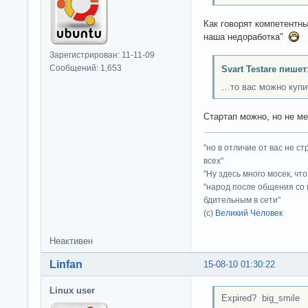
Как говорят компетентны
наша недоработка"
Зарегистрирован: 11-11-09
Сообщений: 1,653
Svart Testare пишет
…то вас можно купи
Стартап можно, но не ме
"но в отличие от вас не с
всех"
"Ну здесь много мосек, чт
"народ после общения со 
бдительным в сети"
(с)
Великий Человек
Неактивен
Linfan
15-08-10 01:30:22
Linux user
Expired? big_smile