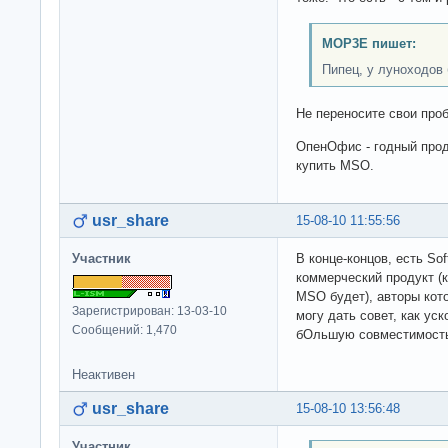
MOP3E пишет:
Пипец, у луноходов 
Не переносите свои про
ОпенОфис - годный прод
купить MSO.
usr_share
15-08-10 11:55:56
Участник
В конце-концов, есть Sof
коммерческий продукт 
MSO будет), авторы кот
Зарегистрирован: 13-03-10
могу дать совет, как уск
Сообщений: 1,470
бОльшую совместимость 
Неактивен
usr_share
15-08-10 13:56:48
Участник