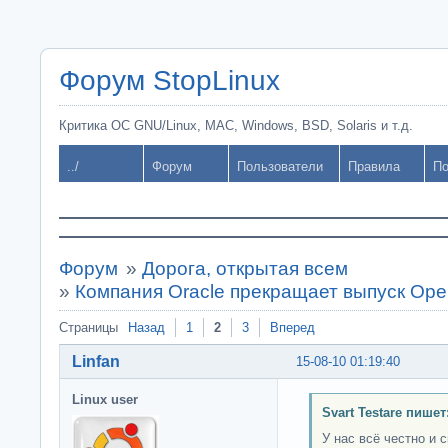
Форум StopLinux
Критика ОС GNU/Linux, MAC, Windows, BSD, Solaris и т.д.
../
Форум
Пользователи
Правила
По
Форум
»
Дорога, открытая всем
»
Компания Oracle прекращает выпуск Ope
Страницы
Назад
1
2
3
Вперед
Linfan
15-08-10 01:19:40
Linux user
Svart Testare пишет
У нас всё честно и 