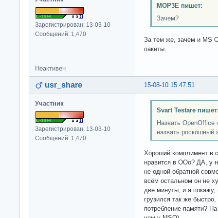
MOP3E пишет:
Зачем?
Зарегистрирован: 13-03-10
Сообщений: 1,470
За тем же, зачем и MS O
пакеты.
Неактивен
usr_share
15-08-10 15:47:51
Участник
Svart Testare пишет
Назвать OpenOffice
Зарегистрирован: 13-03-10
назвать роскошный 
Сообщений: 1,470
Хороший комплимент в с
нравится в OOo? ДА, у 
не одной обратной совм
всём остальном он не х
две минуты, и я покажу,
грузился так же быстро, 
потребление памяти? На
чем у MSO)