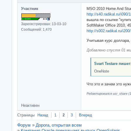
Участник
MSO 2010 Home And Stud
http://s40.radikal.ru/i09
вышла по ссылке "купит
Зарегистрирован: 13-03-10
SoftMaker Office 2010, 4
Сообщений: 1,470
http://s002.radikal.ru/i2
Учитывая курс доллара,
Добавлено спустя 01 ми
Svart Testare пишет
OneNote
Что это и зачем это нуж
Редактировался usr_share (1
Неактивен
Страницы
Назад
1
2
3
Вперед
Форум
»
Дорога, открытая всем
»
Компания Oracle прекращает выпуск OpenSolaris