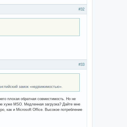
#32
#33
английский замок «недвижимостью».
него плохая обратная совместимость. Но не
не хуже MSO. Медленная загрузка? Дайте мне
о, как и Microsoft Office. Высокое потребление