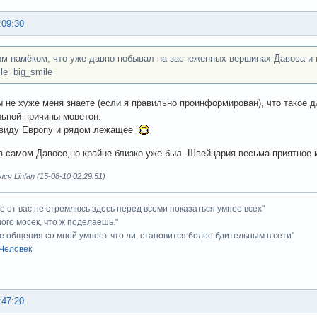
:09:30
им намёком, что уже давно побывал на заснеженных вершинах Давоса и
le big_smile
ы не хуже меня знаете (если я правильно проинформирован), что такое д
ьной причины моветон.
ввиду Европу и рядом лежащее
 в самом Давосе,но крайне близко уже был. Швейцария весьма приятно
я Linfan (15-08-10 02:29:51)
ие от вас не стремлюсь здесь перед всеми показаться умнее всех"
ного мосек, что ж поделаешь."
е общения со мной умнеет что ли, становится более бдительным в сети"
Человек
:47:20