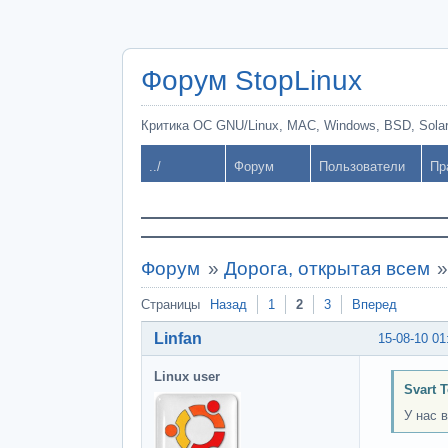
Форум StopLinux
Критика ОС GNU/Linux, MAC, Windows, BSD, Solari
../
Форум
Пользователи
Пр
Форум
»
Дорога, открытая всем
Страницы
Назад
1
2
3
Вперед
Linfan
15-08-10 01
Linux user
Svart 
У нас 