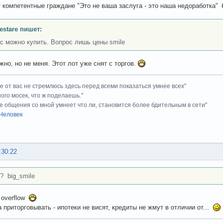
т компетентные граждане "Это не ваша заслуга - это наша недоработка"
Testare пишет:
с можно купить. Вопрос лишь цены smile
жно, но не меня. Этот лот уже снят с торгов.
ие от вас не стремлюсь здесь перед всеми показаться умнее всех"
ного мосек, что ж поделаешь."
е общения со мной умнеет что ли, становится более бдительным в сети"
Человек
:30:22
d? big_smile
 overflow
 приторговывать - ипотеки не висят, кредиты не жмут в отличии от...