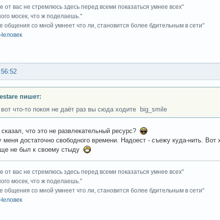
ие от вас не стремлюсь здесь перед всеми показаться умнее всех"
ного мосек, что ж поделаешь."
е общения со мной умнеет что ли, становится более бдительным в сети"
Человек
:56:52
Testare пишет:
 вот что-то покоя не даёт раз вы сюда ходите big_smile
то сказал, что это не развлекательный ресурс?
 у меня достаточно свободного времени. Надоест - съежу куда-нить. Вот
еще не был к своему стыду
ие от вас не стремлюсь здесь перед всеми показаться умнее всех"
ного мосек, что ж поделаешь."
е общения со мной умнеет что ли, становится более бдительным в сети"
Человек