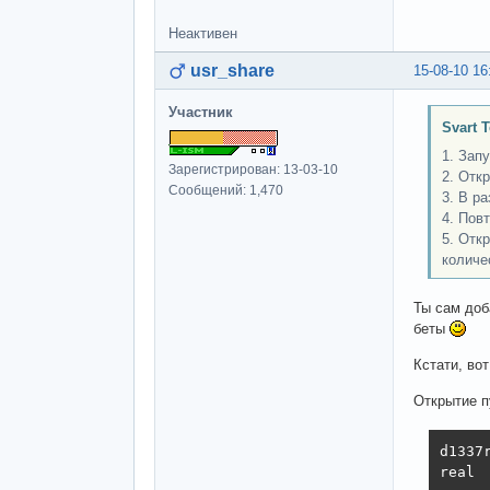
Неактивен
usr_share
15-08-10 16
Участник
Svart 
1. Запу
Зарегистрирован: 13-03-10
2. Отк
Сообщений: 1,470
3. В р
4. Пов
5. Отк
количе
Ты сам доб
беты
Кстати, вот
Открытие пу
d1337
real  