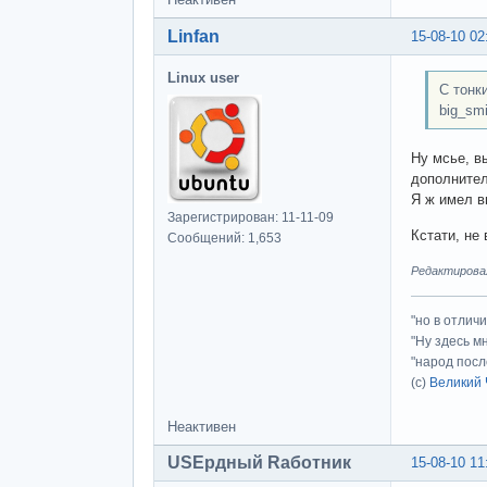
Linfan
15-08-10 02
Linux user
С тонк
big_smi
Ну мсье, в
дополнител
Я ж имел 
Зарегистрирован: 11-11-09
Кстати, не
Сообщений: 1,653
Редактировалс
"но в отлич
"Ну здесь м
"народ посл
(с)
Великий 
Неактивен
USEрдный Rаботник
15-08-10 11