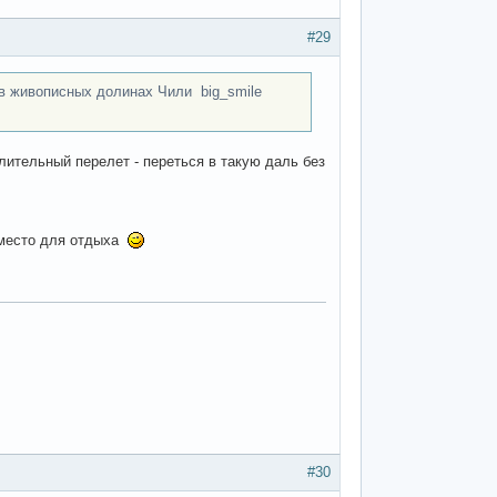
#29
 в живописных долинах Чили big_smile
лительный перелет - переться в такую даль без
е место для отдыха
#30