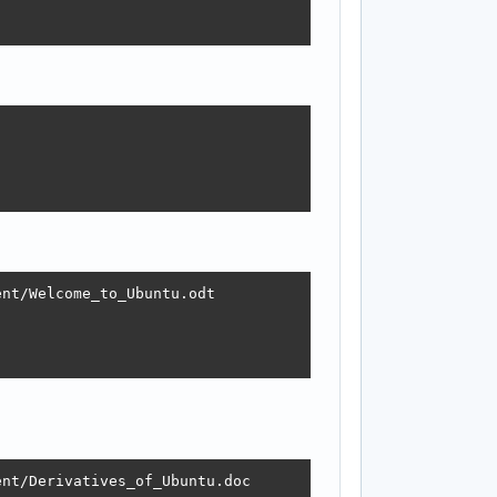
nt/Welcome_to_Ubuntu.odt 

                                                        
nt/Derivatives_of_Ubuntu.doc 
