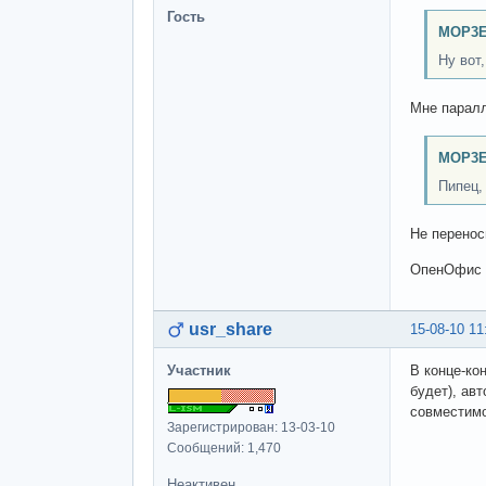
Гость
MOP3E
Ну вот
Мне паралл
MOP3E
Пипец,
Не перенос
ОпенОфис -
usr_share
15-08-10 11
Участник
В конце-ко
будет), ав
совместимо
Зарегистрирован: 13-03-10
Сообщений: 1,470
Неактивен