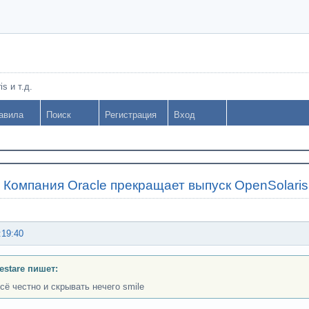
s и т.д.
авила
Поиск
Регистрация
Вход
»
Компания Oracle прекращает выпуск OpenSolaris
:19:40
Testare пишет:
всё честно и скрывать нечего smile