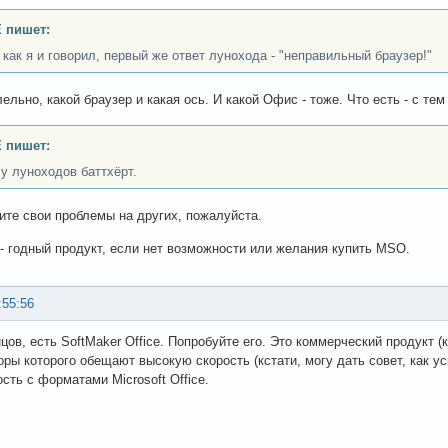
 пишет:
, как я и говорил, первый же ответ лунохода - "неправильный браузер!"
ельно, какой браузер и какая ось. И какой Офис - тоже. Что есть - с те
 пишет:
 у луноходов баттхёрт.
ите свои проблемы на других, пожалуйста.
 годный продукт, если нет возможности или желания купить MSO.
:55:56
нцов, есть SoftMaker Office. Попробуйте его. Это коммерческий продук
торы которого обещают высокую скорость (кстати, могу дать совет, как у
сть с форматами Microsoft Office.