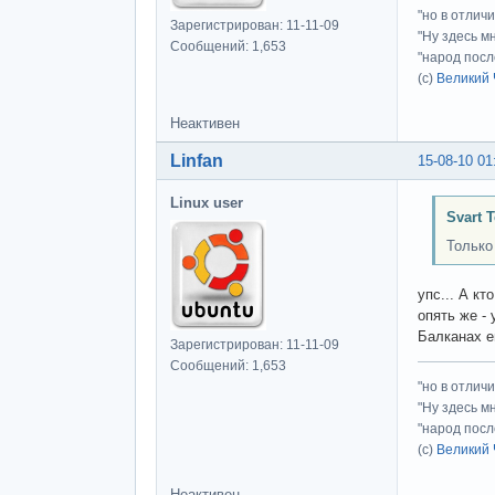
"но в отлич
Зарегистрирован: 11-11-09
"Ну здесь м
Сообщений: 1,653
"народ посл
(с)
Великий 
Неактивен
Linfan
15-08-10 01
Linux user
Svart 
Только
упс... А к
опять же -
Балканах 
Зарегистрирован: 11-11-09
Сообщений: 1,653
"но в отлич
"Ну здесь м
"народ посл
(с)
Великий 
Неактивен