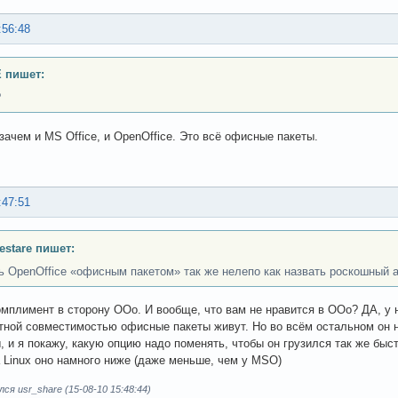
:56:48
 пишет:
?
 зачем и MS Office, и OpenOffice. Это всё офисные пакеты.
:47:51
Testare пишет:
ь OpenOffice «офисным пакетом» так же нелепо как назвать роскошный 
мплимент в сторону OOo. И вообще, что вам не нравится в OOo? ДА, у 
тной совместимостью офисные пакеты живут. Но во всём остальном он 
 и я покажу, какую опцию надо поменять, чтобы он грузился так же быстр
 Linux оно намного ниже (даже меньше, чем у MSO)
ся usr_share (15-08-10 15:48:44)