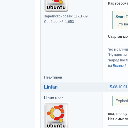
Как говоря
Зарегистрирован: 11-11-09
Svart 
Сообщений: 1,653
…то ва
Стартап мо
"но в отлич
"Ну здесь м
"народ посл
(с)
Великий 
Неактивен
Linfan
15-08-10 01
Linux user
Expire
неа, money
Нет смысла