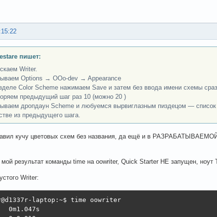
:15:22
Testare пишет:
скаем Writer.
рываем Options → OOo-dev → Appearance
азделе Color Scheme нажимаем Save и затем без ввода имени схемы сра
торяем предыдущий шаг раз 10 (можно 20 )
рываем дропдаун Scheme и любуемся вырвиглазным пиздецом — список 
стве из предыдущего шага.
авил кучу цветовых схем без названия, да ещё и в РАЗРАБАТЫВАЕМОЙ
 мой результат команды time на oowriter, Quick Starter НЕ запущен, ноут T
стого Writer:
r@d1337r-laptop:~$ time oowriter

  0m1.047s
