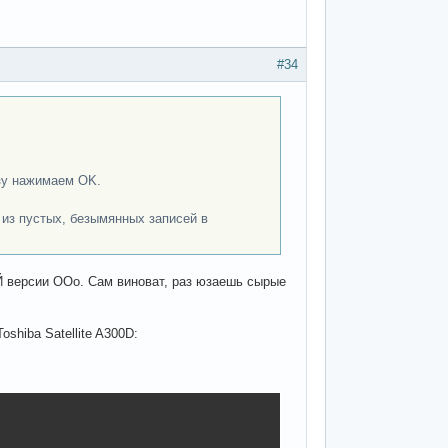
#34
зу нажимаем OK.
из пустых, безымянных записей в
 версии OOo. Сам виноват, раз юзаешь сырые
oshiba Satellite A300D: