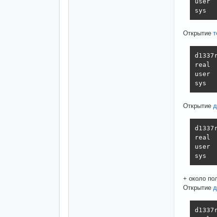
user  
sys  
Открытие
т
d1337
real  
user  
sys  
Открытие
д
d1337
real  
user  
sys  
+ около по
Открытие
д
d1337