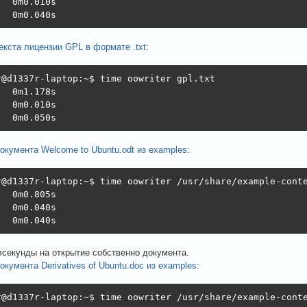
  0m0.010s

   0m0.040s
екста лицензии GPL в формате .txt
:
r@d1337r-laptop:~$ time oowriter gpl.txt 

  0m1.178s

  0m0.010s

   0m0.050s
окумента Welcome to Ubuntu.odt из examples
:
r@d1337r-laptop:~$ time oowriter /usr/share/example-conte
  0m0.805s

  0m0.040s

   0m0.040s                                             
лсекунды на открытие собственно документа.
окумента Derivatives of Ubuntu.doc из examples
:
r@d1337r-laptop:~$ time oowriter /usr/share/example-conte