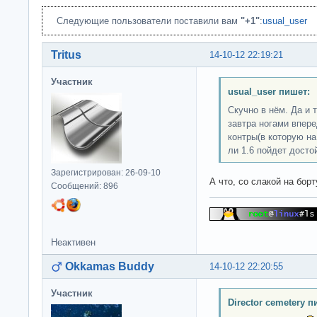
Следующие пользователи поставили вам
"+1"
:
usual_user
Tritus
14-10-12 22:19:21
Участник
usual_user пишет:
Скучно в нём. Да и 
завтра ногами впере
контры(в которую на
ли 1.6 пойдет досто
Зарегистрирован: 26-09-10
А что, со слакой на бор
Сообщений: 896
Неактивен
Okkamas Buddy
14-10-12 22:20:55
Участник
Director cemetery п