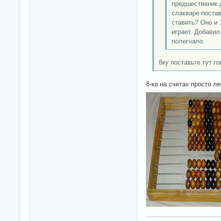
предшественик д
слакваре постав
ставить? Оно и 
играет. Добавил
полегчало.
8ку поставьте.тут го
8-ка на счетах просто ле