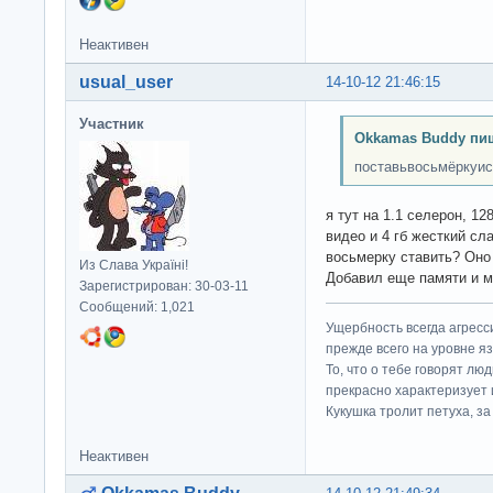
Неактивен
usual_user
14-10-12 21:46:15
Участник
Okkamas Buddy пи
поставьвосьмёркуи
я тут на 1.1 селерон, 1
видео и 4 гб жесткий сл
восьмерку ставить? Оно 
Из Слава Україні!
Добавил еще памяти и м
Зарегистрирован: 30-03-11
Сообщений: 1,021
Ущербность всегда агресс
прежде всего на уровне яз
То, что о тебе говорят люд
прекрасно характеризует 
Кукушка тролит петуха, за 
Неактивен