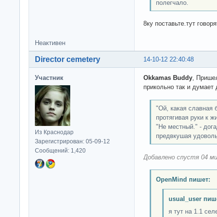
полегчало.
8ку поставьте.тут говоря
Неактивен
Director cemetery
14-10-12 22:40:48
Участник
Okkamas Buddy
, Прише
прикольно так и думает 
"Ой, какая славная 
протягивая руки к ж
"Не местный." - дог
Из Краснодар
предвкушая удоволь
Зарегистрирован: 05-09-12
Сообщений: 1,420
Добавлено спустя 04 ми
OpenMind пишет:
usual_user пиш
я тут на 1.1 сел