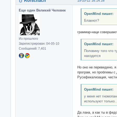
Rorschach
15-10-12 16:14:16
Еще один Великий Человек
OpenMind пишет:
Блакнот?
граммар-наци совершают
Из прошлого
Зарегистрирован: 04-05-10
OpenMind пишет:
Сообщений: 7,401
Половину того что т
находится
Но оно не переведено, я
програм, но проблемы с 
Русефекализация, честн
OpenMind пишет:
у меня нет гномопа
используют только..
Да лана, а как ты в фе