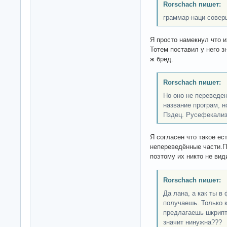
Rorschach пишет:
граммар-наци совер
Я просто намекнул что и
Тотем поставил у него 
ж бред.
Rorschach пишет:
Но оно не переведен
название програм, н
Пздец. Русефекализ
Я согласен что такое ес
непереведённые части.П
поэтому их никто не вид
Rorschach пишет:
Да лана, а как ты 
получаешь. Только к
предлагаешь шкрипт
значит нинужна???