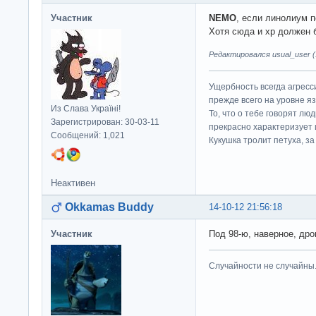
Участник
NEMO
, если линолиум п
Хотя сюда и хр должен б
Редактировался usual_user (1
Ущербность всегда агресс
прежде всего на уровне яз
Из Слава Україні!
То, что о тебе говорят люд
Зарегистрирован: 30-03-11
прекрасно характеризует 
Сообщений: 1,021
Кукушка тролит петуха, за 
Неактивен
Okkamas Buddy
14-10-12 21:56:18
Участник
Под 98-ю, наверное, дро
Случайности не случайны