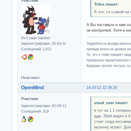
Участник
Tritus пишет:
А что, со слакой на
А Вы поставьте и нам с
не контролюб. Хотя в к
Из Слава Україні!
Зарегистрирован: 30-03-11
Ущербность всегда агресс
Сообщений: 1,021
прежде всего на уровне яз
То, что о тебе говорят люд
прекрасно характеризует 
Кукушка тролит петуха, за 
Неактивен
OpenMind
14-10-12 22:39:20
Участник
usual_user пишет:
Зарегистрирован: 02-09-12
я тут на 1.1 селеро
Сообщений: 319
ддр, 32мб видео и 4
стоит сюда восьмерк
музычку играет. До