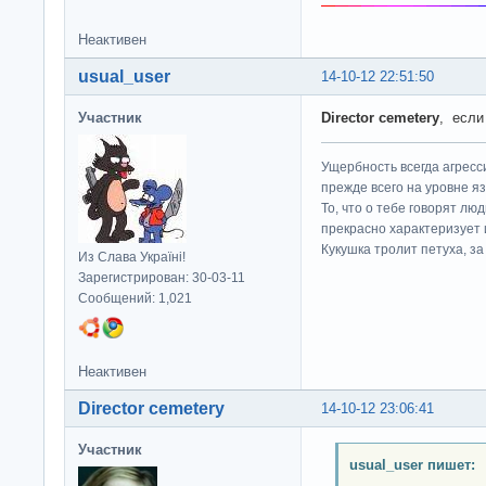
Неактивен
usual_user
14-10-12 22:51:50
Участник
Director cemetery
, если
Ущербность всегда агресс
прежде всего на уровне яз
То, что о тебе говорят люд
прекрасно характеризует 
Кукушка тролит петуха, за 
Из Слава Україні!
Зарегистрирован: 30-03-11
Сообщений: 1,021
Неактивен
Director cemetery
14-10-12 23:06:41
Участник
usual_user пишет: