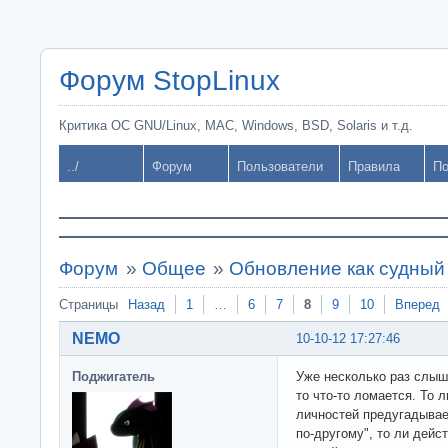
Форум StopLinux
Критика ОС GNU/Linux, MAC, Windows, BSD, Solaris и т.д.
../
Форум
Пользователи
Правила
По
Форум
»
Общее
»
Обновление как судный
Страницы
Назад
1
…
6
7
8
9
10
Вперед
NEMO
10-10-12 17:27:46
Поджигатель
Уже несколько раз слышу
то что-то ломается. То 
личностей предугадывае
по-другому", то ли дейс