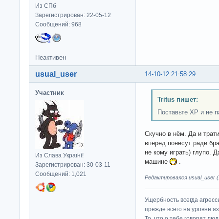
Из СПб
Зарегистрирован: 22-05-12
Сообщений: 968
Неактивен
usual_user
14-10-12 21:58:29
Участник
Tritus пишет:
Поставьте XP и не п
Скучно в нём. Да и трат
вперед понесут ради бра
не кому играть) глупо. Д
Из Слава Україні!
машине
.
Зарегистрирован: 30-03-11
Сообщений: 1,021
Редактировался usual_user (1
Ущербность всегда агресс
прежде всего на уровне яз
То, что о тебе говорят люд