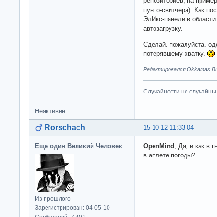
репозиториев, на пример
пунто-свитчера). Как по
ЭлИкс-панели в области
автозагрузку.
Сделай, пожалуйста, од
потерявшему хватку.
Редактировался Okkamas Bud
Случайности не случайны
Неактивен
Rorschach
15-10-12 11:33:04
Еще один Великий Человек
OpenMind
, Да, и как в
в аплете погоды?
Из прошлого
Зарегистрирован: 04-05-10
Сообщений: 7,401