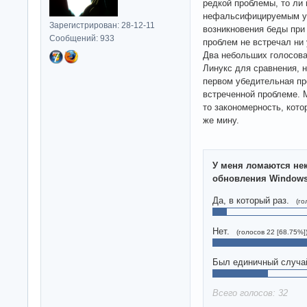
редкой проблемы, то ли
нефальсифицируемым ут
Зарегистрирован: 28-12-11
возникновения беды при 
Сообщений: 933
проблем не встречал ни 
Два небольших голосова
Линукс для сравнения, н
первом убедительная пр
встреченной проблеме. М
то закономерность, кото
же мину.
У меня ломаются не
обновления Window
Да, в который раз.
(го
Нет.
(голосов 22 [68.75%]
Был единичный случа
Всего голосов: 32