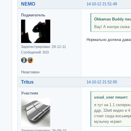
NEMO
14-10-12 21:51:49
Поджигатель
Okkamas Buddy пи
Вау! А контра скока
Нормально должна дават
Зарегистрирован: 28-12-11
Сообщений: 933
Неактивен
Tritus
14-10-12 21:52:00
Участник
usual_user пишет:
я тут на 1.1 селеро
ддр, 32мб видео и 4
стоит сюда восьмерк
музычку играет.
Зарегистрирован: 26-09-10