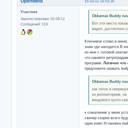
OpenMind
15-10-12 15:53:16
Участник
Okkamas Buddy пи
Зарегистрирован: 02-09-12
Вот эти места покаж
Сообщений: 319
видео, достаточно с
Ключевое слово в меню.
знаю где находится.В ю
но мне с головой хватае
что какимто ретроградам
программ.
Логично что 
предложите назвать lea
Okkamas Buddy пи
как легко и неприн
из репозиториев, на
виндового пунто-сви
к сожалению у меня уст
свичер скорее всего бу
один комп.Установка rea