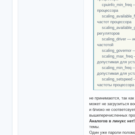
cpuinfo_min_freq 
процессора
scaling_available_
частот процессора
scaling_available_
регуляторов
scaling_driver — и
частотой
scaling_governor 
scaling_max_freq —
допустимая для уст
scaling_min_freq —
допустимая для уст
scaling_setspeed 
частоты процессора
не принимаются, так как 
может не загрузиться в
и близко не соответсвуе
вышеперечисленных прог
Аналогов в линукс нет!
темы.
Один уже пароли полом