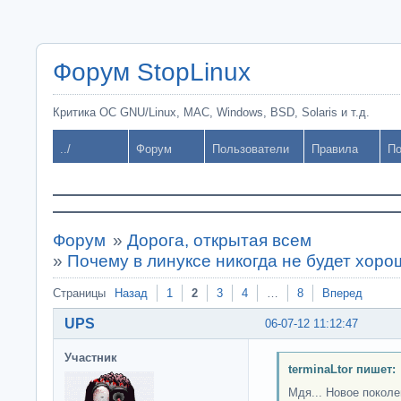
Форум StopLinux
Критика ОС GNU/Linux, MAC, Windows, BSD, Solaris и т.д.
../
Форум
Пользователи
Правила
По
Форум
»
Дорога, открытая всем
»
Почему в линуксе никогда не будет хор
Страницы
Назад
1
2
3
4
…
8
Вперед
UPS
06-07-12 11:12:47
Участник
terminaLtor пишет:
Мдя... Новое покол