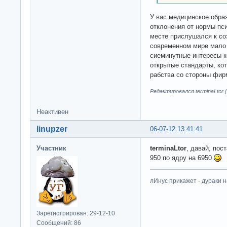
У вас медицинское обра
отклонения от нормы пс
месте прислушался к со
современном мире мало 
сиеминутные интересы к
открытые стандарты, ко
рабства со стороны фир
Редактировался terminaLtor (
Неактивен
linupzer
06-07-12 13:41:41
Участник
terminaLtor
, давай, пос
950 по ядру на 6950
лИнус прикажет - дураки 
Зарегистрирован: 29-12-10
Сообщений: 86