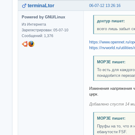
terminaLtor
06-07-12 13:26:16
Powered by GNU/Linux
дохтур пишет:
Из Интернета
всего лишь забыл ск
Зарегистрирован: 05-07-10
Сообщений: 1,376
https://www.opennet.ru/
https://nvworld.ru/utilities
MOP3E пишет:
То есть для каждог
понадобится переза
Изменения напряжения че
цирк.
Добавлено спустя 14 ми
MOP3E пишет:
Пруфы на то, что я 
ебанутости FSF.