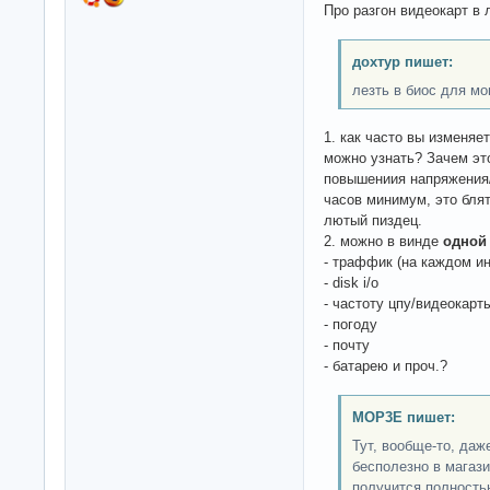
Про разгон видеокарт в 
дохтур пишет:
лезть в биос для мо
1. как часто вы изменя
можно узнать? Зачем э
повышениия напряжения/
часов минимум, это блят
лютый пиздец.
2. можно в винде
одной
- траффик (на каждом и
- disk i/o
- частоту цпу/видеока
- погоду
- почту
- батарею и проч.?
MOP3E пишет:
Тут, вообще-то, да
бесполезно в магази
получится полность