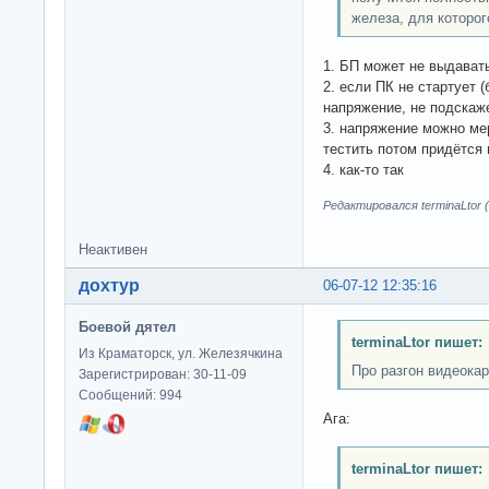
железа, для которог
1. БП может не выдават
2. если ПК не стартует (
напряжение, не подска
3. напряжение можно мер
тестить потом придётся 
4. как-то так
Редактировался terminaLtor (
Неактивен
дохтур
06-07-12 12:35:16
Боевой дятел
terminaLtor пишет:
Из Краматорск, ул. Железячкина
Про разгон видеокар
Зарегистрирован: 30-11-09
Сообщений: 994
Ага:
terminaLtor пишет: