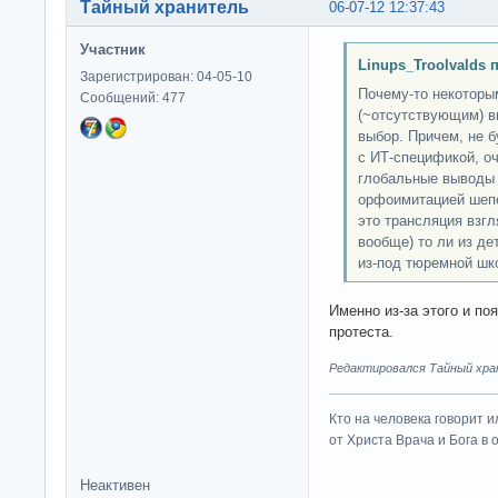
Тайный хранитель
06-07-12 12:37:43
Участник
Linups_Troolvalds 
Зарегистрирован: 04-05-10
Почему-то некотор
Сообщений: 477
(~отсутствующим) в
выбор. Причем, не 
с ИТ-спецификой, о
глобальные выводы 
орфоимитацией шепе
это трансляция взгл
вообще) то ли из де
из-под тюремной шк
Именно из-за этого и по
протеста.
Редактировался Тайный хран
Кто на человека говорит и
от Христа Врача и Бога в о
Неактивен