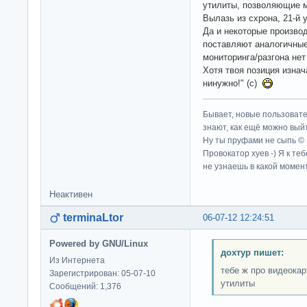
утилиты, позволяющие м
Вылазь из схрона, 21-й
Да и некоторые производ
поставляют аналогичные 
мониторинга/разгона не
Хотя твоя позиция изнач
нинужно!" (с)
Бывает, новые пользовате
знают, как ещё можно выйт
Ну ты пруфами не сыпь ©
Провокатор хуев -) Я к те
не узнаешь в какой момент
Неактивен
terminaLtor
06-07-12 12:24:51
Powered by GNU/Linux
дохтур пишет:
Из Интернета
тебе ж про видеокар
Зарегистрирован: 05-07-10
утилиты
Сообщений: 1,376