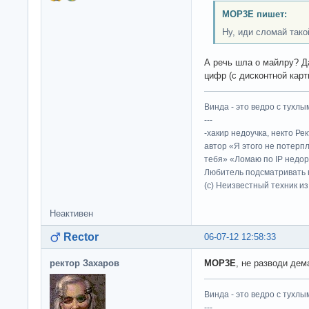
MOP3E пишет:
Ну, иди сломай тако
А речь шла о майлру? Да
цифр (с дисконтной карт
Винда - это ведро с тухлым
---
-хакир недоучка, некто Ре
автор «Я этого не потерп
тебя» «Ломаю по IP недор
Любитель подсматривать в
(c) Неизвестный техник и
Неактивен
Rector
06-07-12 12:58:33
ректор Захаров
MOP3E
, не разводи дема
Винда - это ведро с тухлым
---