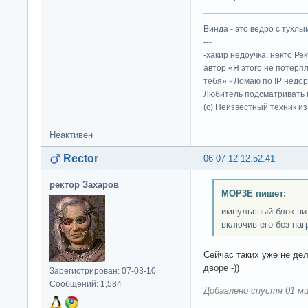
Винда - это ведро с тухлым
---
-хакир недоучка, некто Ре
автор «Я этого не потерп
тебя» «Ломаю по IP недор
Любитель подсматривать в
(c) Неизвестный техник и
Неактивен
Rector
06-07-12 12:52:41
ректор Захаров
MOP3E пишет:
импульсный блок пи
включив его без наг
Сейчас таких уже не дел
дворе -))
Зарегистрирован: 07-03-10
Сообщений: 1,584
Добавлено спустя 01 ми