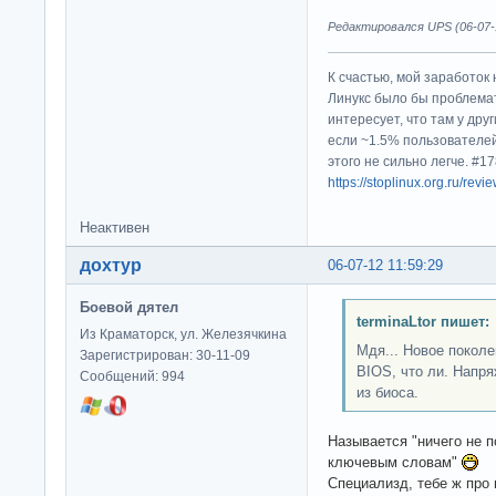
Редактировался UPS (06-07-1
К счастью, мой заработок 
Линукс было бы проблема
интересует, что там у дру
если ~1.5% пользователей
этого не сильно легче. #
https://stoplinux.org.ru/re
Неактивен
дохтур
06-07-12 11:59:29
Боевой дятел
terminaLtor пишет:
Из Краматорск, ул. Железячкина
Мдя... Новое покол
Зарегистрирован: 30-11-09
BIOS, что ли. Напр
Сообщений: 994
из биоса.
Называется "ничего не п
ключевым словам"
Специализд, тебе ж про