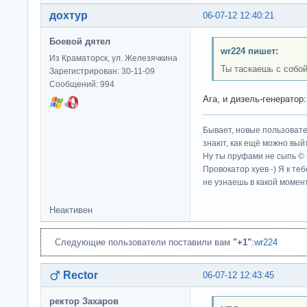
дохтур
06-07-12 12:40:21
Боевой дятел
wr224 пишет:
Из Краматорск, ул. Железячкина
Ты таскаешь с собой
Зарегистрирован: 30-11-09
Сообщений: 994
Ага, и дизель-генератор
Бывает, новые пользовате
знают, как ещё можно выйт
Ну ты пруфами не сыпь ©
Провокатор хуев -) Я к те
не узнаешь в какой момент
Неактивен
Следующие пользователи поставили вам
"+1"
:
wr224
Rector
06-07-12 12:43:45
ректор Захаров