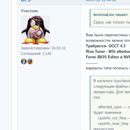
Участник
terminaLtor пишет:
Сразу, как только т
Вам были перечислены
возможностях можно поч
Требуются- OCCT 4.3
Зарегистрирован: 19-02-12
Riva Tuner - MSI afterbu
Сообщений: 2,145
Fermi BIOS Editor и N
..........
варианты типа полезьть 
В каталоге /sys/dev
следующие файлы о
процессора. Для пр
root.
affected_cpus — сп
будет изменена
cpuinfo_cur_freq —
cpuinfo_max_freq 
процессора