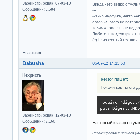
Зарегистрирован: 07-03-10
Винда - это ведро с тухлым
Сообщений: 1,584
---
-хакир недоучка, некто Ре
автор «Я этого не потерп
тебя» «Ломаю по IP недор
Любитель подсматривать в
(c) Неизвестный техник и
Неактивен
Babusha
06-07-12 14:13:58
Нехристь
Rector пишет:
Покажи как ты его д
require 'digest/
puts Digest::MD5
Зарегистрирован: 12-03-10
Сообщений: 2,160
Наш юный кхакир не уме
Редактировался Babusha (06-