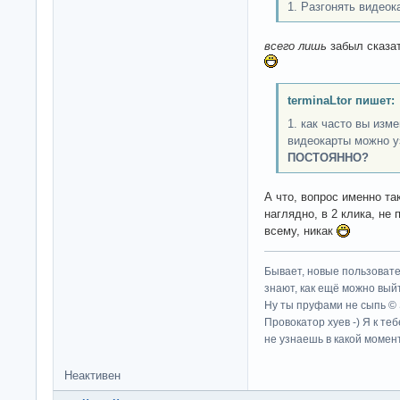
1. Разгонять видео
всего лишь
забыл сказат
terminaLtor пишет:
1. как часто вы изм
видеокарты можно у
ПОСТОЯННО?
А что, вопрос именно та
наглядно, в 2 клика, не
всему, никак
Бывает, новые пользовате
знают, как ещё можно выйт
Ну ты пруфами не сыпь ©
Провокатор хуев -) Я к те
не узнаешь в какой момент
Неактивен