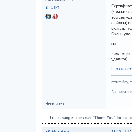
Сообщений: 179
Сертификат
Сайт
(x:\source
sources уд
файлом( он
скачать, т
Очень удоб
зы
Коллекцию 
удалите)
https://nar
гггггггг, йоу, 
Все таки св
Неактивен
The following 5 users say
"Thank You"
for this p
Maddoc
13-12-11 12