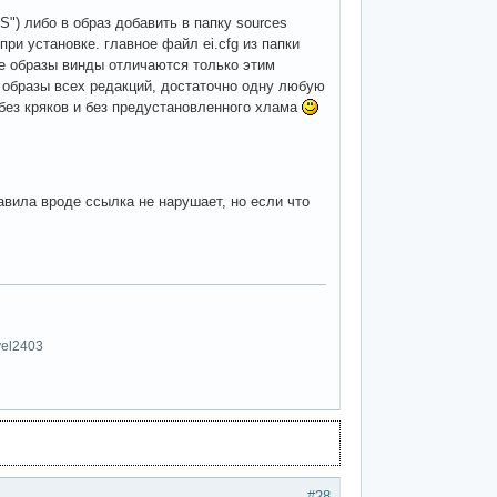
) либо в образ добавить в папку sources
 установке. главное файл ei.cfg из папки
се образы винды отличаются только этим
ь образы всех редакций, достаточно одну любую
а без кряков и без предустановленного хлама
авила вроде ссылка не нарушает, но если что
vel2403
#28