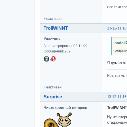
Все таки св
Неактивен
TrollWINNT
13-12-11 16
Участник
hodok7
Зарегистрирован: 02-11-09
Surpri
Сообщений: 989
Я думал эт
Нет, так мы 
Неактивен
Surprise
13-12-11 16
Чистокровный виндеец
TrollWINNT
Ну некотор
стационарн