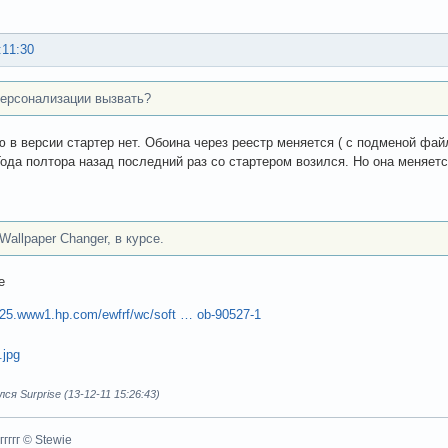
:11:30
ерсонализации вызвать?
ю в версии стартер нет. Обоина через реестр меняется ( с подменой файл
Года полтора назад последний раз со стартером возился. Но она меняетс
 Wallpaper Changer, в курсе.
е
025.www1.hp.com/ewfrf/wc/soft … ob-90527-1
я Surprise (13-12-11 15:26:43)
ггггггг © Stewie