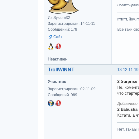
Редактировалс
Из System32
гггггггг, йоу, 
Зарегистрирован: 14-11-11
Все таки св
Сообщений: 179
Сайт
Неактивен
TrollWINNT
13-12-11 19
Участник
2 Surprise
Не, комент
Зарегистрирован: 02-11-09
что старте
Сообщений: 989
Добавлено 
2 Babusha
Кстати, а 
Нет, так мы 