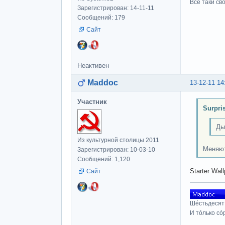
Все таки св
Зарегистрирован: 14-11-11
Сообщений: 179
Сайт
Неактивен
Maddoc
13-12-11 14
Участник
Surpri
Ды
Из культурной столицы 2011
Меняют
Зарегистрирован: 10-03-10
Сообщений: 1,120
Starter Wa
Сайт
Шéстьдесят
И тóлько сó