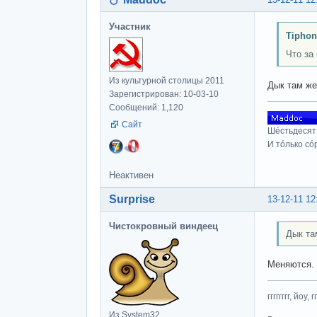
Участник
Tiphon
Что за
Из культурной столицы 2011
Дык там же
Зарегистрирован: 10-03-10
Сообщений: 1,120
Сайт
Шéстьдесят
И тóлько сó
Неактивен
Surprise
13-12-11 12
Чистокровный виндеец
Дык та
Меняются.
гггггггг, йоу, 
Из System32