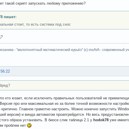
ет такой скрипт запускать любому приложению?
8 пишет:
чальная стоит, то есть система под снос
д?
еханика - "малопонятный математический курьёз" (
с
) msAVA - современный уч
:56:22
 бред?
ло кто юзает, если исключить правильных пользователей не приемлющих
 Версия про или максимальная из за более точной возможности настройк
о критично. Главное грамотно настроить. Можно конечно запустить Windo
шей версии) и винда автоматом проапгрейдится. Но весь предустановлен
стого образа установить. В биосе слик таблица 2.1 у
hodok78
уже имеетс
им проблем нет