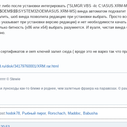
 либо после установки интегрировать ("SLMGR.VBS -ilc C:\ASUS.XRM-MS"
s\$OEM$\$$\SYSTEM32\OEM\ASUS.XRM-MS) винда автоматом подхватит при
алить, шоб винда позволила редакцию при установки выбрать. Просто в
 указывает при установки версию редакции) и нет необходимости качат
олько битность (х86 или х64) выбрать разумеется. И вуаля, чистая винд
но.
сертификатов и oem ключей залил сюда ( вроде это не варез так что пр
od.ru/disk/34179760001/XRM.rar.html
ггггггг © Stewie
ои луноходы как-то ближе и роднее, чем залетные фраера на паравозах. © pa
ost:
hodok78
,
Рыбный пирог
,
Rorschach
,
Maddoc
,
Babusha
:20:53