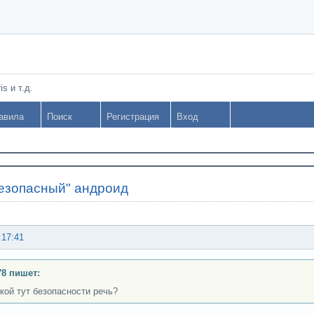
s и т.д.
авила
Поиск
Регистрация
Вход
езопасный" андроид
:17:41
8 пишет:
акой тут безопасности речь?