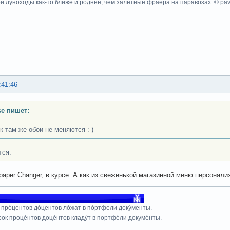
ои луноходы как-то ближе и роднее, чем залетные фраера на паравозах. © pa
:41:46
se пишет:
к там же обои не меняются :-)
ся.
llpaper Changer, в курсе. А как из свеженькой магазинной меню персонал
 прóцентов дóцентов лóжат в пóртфели докýменты.
рок процéнтов доцéнтов кладýт в портфéли докумéнты.