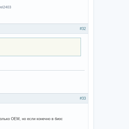
vel2403
#32
#33
только OEM, но если конечно в биос