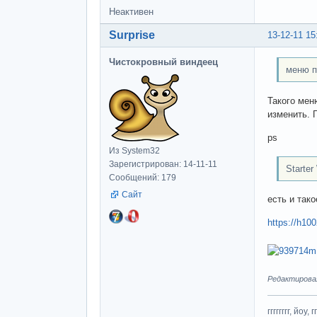
Неактивен
Surprise
13-12-11 15
Чистокровный виндеец
меню п
Такого мен
изменить. 
ps
Из System32
Зарегистрирован: 14-11-11
Starter
Сообщений: 179
Сайт
есть и тако
https://h10
Редактировалс
гггггггг, йоу, 