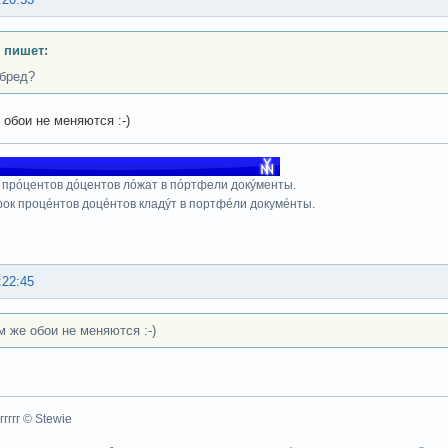
 пишет:
 бред?
 обои не меняются :-)
 прóцентов дóцентов лóжат в пóртфели докýменты.
рок процéнтов доцéнтов кладýт в портфéли докумéнты.
:22:45
м же обои не меняются :-)
ггггггг © Stewie