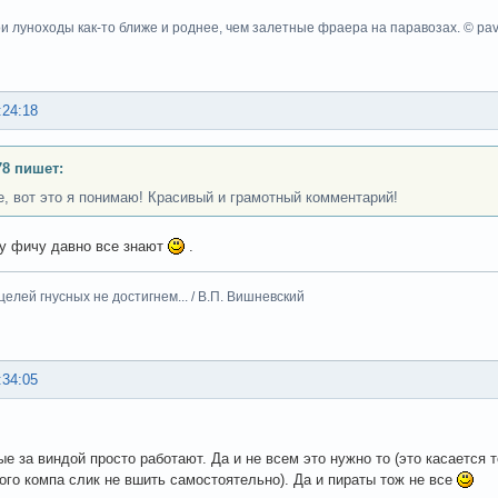
ои луноходы как-то ближе и роднее, чем залетные фраера на паравозах. © pa
:24:18
8 пишет:
se, вот это я понимаю! Красивый и грамотный комментарий!
у фичу давно все знают
.
целей гнусных не достигнем... / В.П. Вишневский
:34:05
ые за виндой просто работают. Да и не всем это нужно то (это касается 
ого компа слик не вшить самостоятельно). Да и пираты тож не все