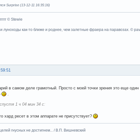
я Surprise (13-12-11 16:35:16)
ггггггг © Stewie
ои луноходы как-то ближе и роднее, чем залетные фраера на паравозах. © pa
:59:51
арий в самом деле грамотный. Просто с моей точки зрения это еще один 
р
.
спустя 1 ч 04 мин 34 с:
что хард ресет в этом аппарате не присутствует?
целей гнусных не достигнем... / В.П. Вишневский