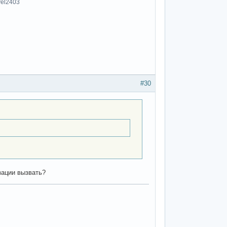
vel2403
#30
изации вызвать?