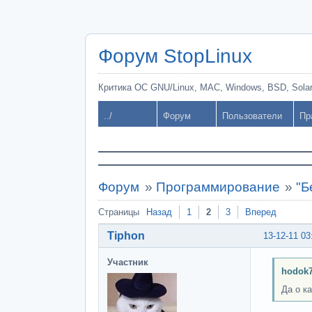
Форум StopLinux
Критика ОС GNU/Linux, MAC, Windows, BSD, Solari
../
Форум
Пользователи
Пр
Форум
»
Программирование
»
"Б
Страницы
Назад
1
2
3
Вперед
Tiphon
13-12-11 03
Участник
hodok7
Да о к