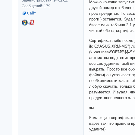
Зарегистрирован: 14-11-11
Можно конечно запустит
Сообщений: 179
другой номер (от более 
проапгрейдится. Но вес
Сайт
проги ) останется. Куда
биосе слик таблица 2.1 
чистый образ, сертифик
Сертификат либо после 
ilc C:\ASUS.XRM-MS") ли
(x:\sources\$OEM$\$$
автоматом подхватит при
sources удалить, шоб в
выбрать. Просто все об
файлом( он указывает пр
необходимости качать о
любую скачать, только б
разумеется. И вуаля, чи
предустановленного хл
зы
Коллекцию сертификатов
варез так что правила в
удалите)