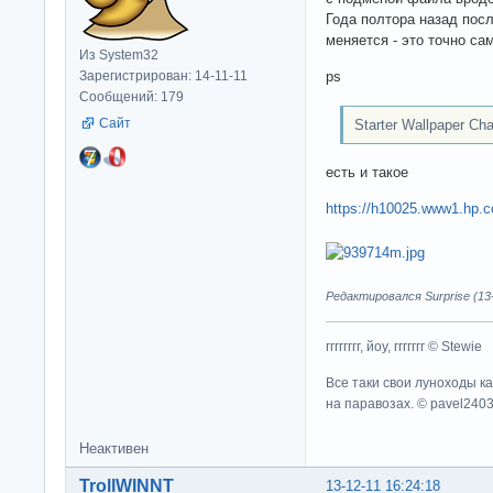
Года полтора назад посл
меняется - это точно са
Из System32
ps
Зарегистрирован: 14-11-11
Сообщений: 179
Сайт
Starter Wallpaper Cha
есть и такое
https://h10025.www1.hp.c
Редактировался Surprise (13-
гггггггг, йоу, ггггггг © Stewie
Все таки свои луноходы к
на паравозах. © pavel240
Неактивен
TrollWINNT
13-12-11 16:24:18