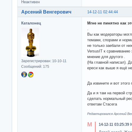
Неактивен
Арсений Венгерович
14-12-11 02:44:44
Каталонец
Мгне не пинятно как э
.
Вы как модераторы могл
темами, спорами и норм
не только заебали от ни
VersusIT к сравниванию
мнение для другого .
Зарегистрирован: 10-10-11
(На главной написал). Д
Сообщений: 175
ереси как выше я ещё не
Да извините и вот этого
Да и я там на первой ст
сделать нормальный ресу
ответам Стасега
Редактировался Арсений Венг
14-12-11 03:25:39