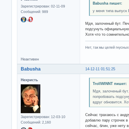
Babusha пишет:
Зарегистрирован: 02-11-09
у меня типа выпуск 
Сообщений: 989
Мдя, залоченый бут. Печ
подсунуть официальную 
Хотя что то сомнительно
Нет, так мы целей гнусных 
Неактивен
Babusha
14-12-11 01:51:25
Нехристь
TrollWINNT пишет:
Мдя, залоченый бут.
попробовать подсун
вдруг обновится. Хо
Сейчас трахаюсь с андру
Зарегистрирован: 12-03-10
добавлю пару строчек в 
Сообщений: 2,160
сейчас, блин, уже нету 