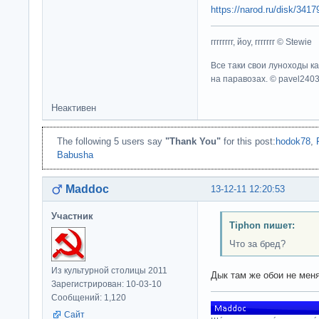
https://narod.ru/disk/341
гггггггг, йоу, ггггггг © Stewie
Все таки свои луноходы к
на паравозах. © pavel240
Неактивен
The following 5 users say
"Thank You"
for this post:
hodok78
,
Babusha
Maddoc
13-12-11 12:20:53
Участник
Tiphon пишет:
Что за бред?
Из культурной столицы 2011
Дык там же обои не меня
Зарегистрирован: 10-03-10
Сообщений: 1,120
Сайт