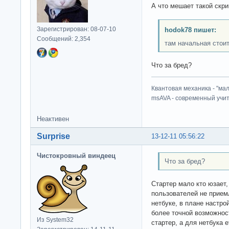
А что мешает такой скр
Зарегистрирован: 08-07-10
hodok78 пишет:
Сообщений: 2,354
там начальная стоит
Что за бред?
Квантовая механика - "ма
msAVA - современный учит
Неактивен
Surprise
13-12-11 05:56:22
Чистокровный виндеец
Что за бред?
Стартер мало кто юзает
пользователей не прием
нетбуке, в плане настро
более точной возможнос
Из System32
стартер, а для нетбука 