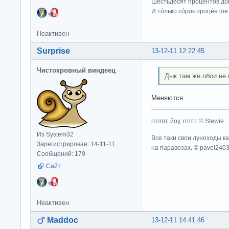
Шéстьдесят прóцентов дó
И тóлько сóрок процéнтов
Неактивен
Surprise
13-12-11 12:22:45
Чистокровный виндеец
Дык там же обои не 
Меняются.
гггггггг, йоу, ггггггг © Stewie
Из System32
Все таки свои луноходы к
Зарегистрирован: 14-11-11
на паравозах. © pavel240
Сообщений: 179
Сайт
Неактивен
Maddoc
13-12-11 14:41:46