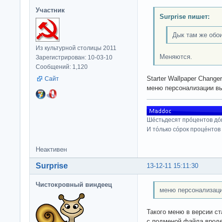
Участник
Surprise пишет:
Дык там же обои
Из культурной столицы 2011
Меняются.
Зарегистрирован: 10-03-10
Сообщений: 1,120
Starter Wallpaper Change
Сайт
меню персонализации в
Шéстьдесят прóцентов дó
И тóлько сóрок процéнтов
Неактивен
Surprise
13-12-11 15:11:30
Чистокровный виндеец
меню персонализаци
Такого меню в версии ст
с подменой файла вроде)