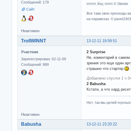
Сообщений: 179
гггггггг, йоу, ггггггг © Stewie
Сайт
Все таки свои луноходы к
на паравозах. © pavel240
Неактивен
TrollWINNT
13-12-11 19:59:51
Участник
2 Surprise
Не, коментарий в самом 
Зарегистрирован: 02-11-09
зрения это еще один арг
Сообщений: 989
страшно что стартер
Добавлено спустя 1 ч 04
2 Babusha
Кстати, а что хард ресе
Нет, так мы целей гнусных 
Неактивен
Babusha
13-12-11 23:20:22