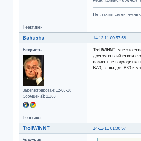
Редактировался TrollWINNT (
Нет, так мы целей гнусных 
Неактивен
Babusha
14-12-11 00:57:58
Нехристь
TrollWINNT
, мне это со
другом английзсцком фо
вариант не подходит кон
BA0, а там для B60 и м
Зарегистрирован: 12-03-10
Сообщений: 2,160
Неактивен
TrollWINNT
14-12-11 01:38:57
Участник