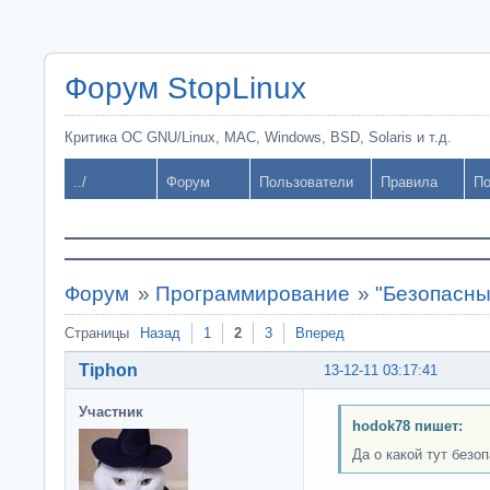
Форум StopLinux
Критика ОС GNU/Linux, MAC, Windows, BSD, Solaris и т.д.
../
Форум
Пользователи
Правила
По
Форум
»
Программирование
»
"Безопасны
Страницы
Назад
1
2
3
Вперед
Tiphon
13-12-11 03:17:41
Участник
hodok78 пишет:
Да о какой тут безо