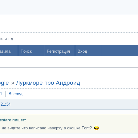
s и т.д.
авила
Поиск
Регистрация
Вход
gle
»
Луркморе про Андроид
11
Вперед
:21:34
Testare пишет:
, не видите что написано наверху в окошке Font?