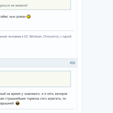
диться не можете!
 таймс нью роман
ение человека к ОС Windows. Относится, с одной
#56
ый на время у знакомого, и я пять вечеров
ая страшнейшие тормоза сего агрегата, по
 барышней