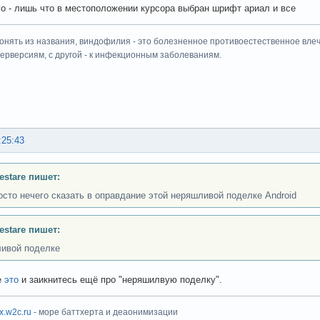
го - лишь что в местоположении курсора выбран шрифт ариал и все
онять из названия, виндофилия - это болезненное противоестественное влеч
перверсиям, с другой - к инфекционным заболеваниям.
:25:43
Testare пишет:
осто нечего сказать в оправдание этой неряшливой поделке Android
Testare пишет:
ивой поделке
е
это
и заикнитесь ещё про "неряшилвую поделку".
ux.w2c.ru
- море баттхерта и деаонимизации