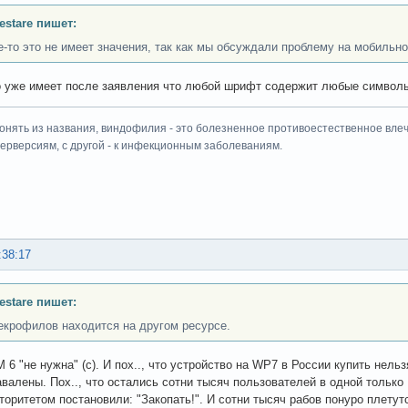
Testare пишет:
-то это не имеет значения, так как мы обсуждали проблему на мобильном
о уже имеет после заявления что любой шрифт содержит любые символ
онять из названия, виндофилия - это болезненное противоестественное влеч
перверсиям, с другой - к инфекционным заболеваниям.
:38:17
Testare пишет:
екрофилов находится на другом ресурсе.
M 6 "не нужна" (с). И пох.., что устройство на WP7 в России купить нел
авалены. Пох.., что остались сотни тысяч пользователей в одной только
торитетом постановили: "Закопать!". И сотни тысяч рабов понуро плету