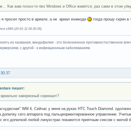
уж… Как вам плохо-то без Windows и Office живётся, раз сами в этом убе
о я просил просто в ариале, а не ариал юникоде
тогда прошу скрин в
ся x999 (20-01-11 00:30:35)
онять из названия, виндофилия - это болезненное противоестественное влеч
перверсиям, с другой - к инфекционным заболеваниям.
:30:37
Testare пишет:
тариально заверенный скриншот?
расчудесная" WM 6. Сейчас у меня на руках HTC Touch Diamond. одолженн
а допилку сего аппарата под пальцеориентированное управление. Учитыв
с его допилкой любой линукстрах покажется приятным сексом с милой