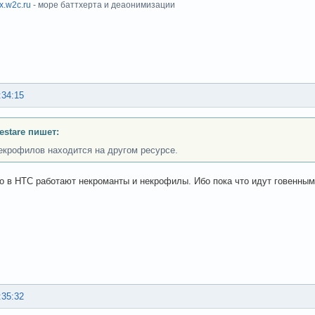
ux.w2c.ru
- море баттхерта и деаонимизации
:34:15
Testare пишет:
екрофилов находится на другом ресурсе.
то в HTC работают некроманты и некрофилы. Ибо пока что идут говенным
:35:32