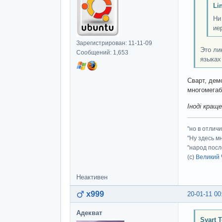
Li
Н
ие
Зарегистрирован: 11-11-09
Это ли
Сообщений: 1,653
языках
Сварт, дем
многомегаб
Іноді кращ
"но в отлич
"Ну здесь м
"народ посл
(с)
Великий 
Неактивен
x999
20-01-11 00
Адекват
Svart 