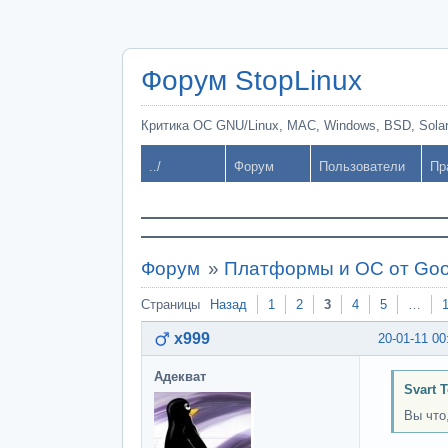
Форум StopLinux
Критика ОС GNU/Linux, MAC, Windows, BSD, Solari
../
Форум
Пользователи
Пр
Форум
»
Платформы и ОС от Goo
Страницы
Назад
1
2
3
4
5
…
x999
20-01-11 00
Адекват
Svart 
Вы что