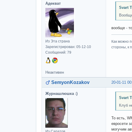
Адекват
Svart 
Вообще
вообще - т
Из Эта страна
Как можно п
Зарегистрирован: 05-12-10
стороны, к 
Сообщений: 79
Неактивен
SemyonKozakov
20-01-11 00
Журнашлюшка :)
Svart 
Клуб н
То есть, W
евросети з
могучим ав
Из Саратов