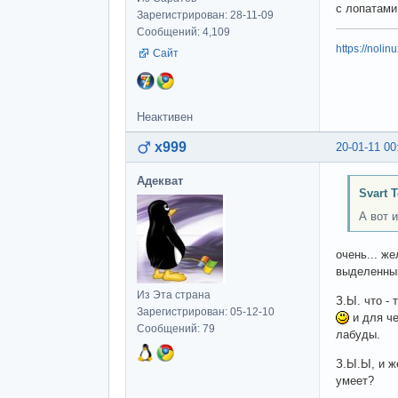
с лопатами
Зарегистрирован: 28-11-09
Сообщений: 4,109
https://nolin
Сайт
Неактивен
x999
20-01-11 00
Адекват
Svart 
А вот 
очень... ж
выделенный
Из Эта страна
З.Ы. что -
Зарегистрирован: 05-12-10
и для че
Сообщений: 79
лабуды.
З.Ы.Ы, и ж
умеет?