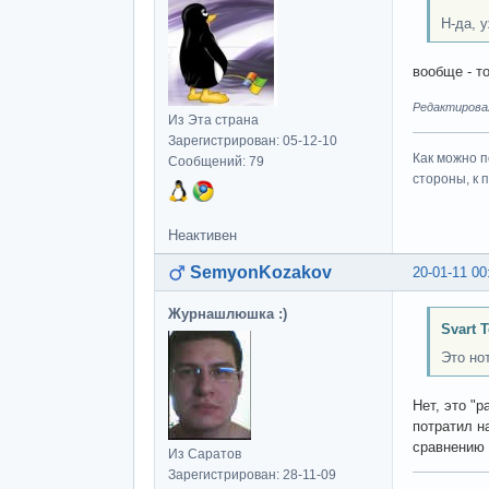
Н-да, 
вообще - т
Редактировал
Из Эта страна
Зарегистрирован: 05-12-10
Как можно п
Сообщений: 79
стороны, к 
Неактивен
SemyonKozakov
20-01-11 00
Журнашлюшка :)
Svart 
Это но
Нет, это "
потратил н
сравнению 
Из Саратов
Зарегистрирован: 28-11-09