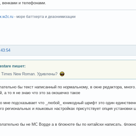
, венками и телефонами.
ux.w2c.ru
- море баттхерта и деаонимизации
:43:54
Testare пишет:
и Times New Roman. Удивлены?
елательно бы текст написанный по нормальному, в окне редактора, много
, а то я не знаю что это за окошечко такое
 то мне подсказывает что _любой_ юникодный шрифт это один единствен
го региональных и языковых настройках присутствует опция установки 
елательно бы не МС Ворде а в блокноте бы по китайски написать. блокн