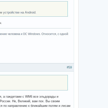
 устройстве на Android.
ы.
ение человека к ОС Windows. Относится, с одной
#59
ьзя, а гаждетами с WM6 все эльдорады и
 России. Не, Великий, вам пох. Вы своим
тся по направлению к ближайшим полям и лесам