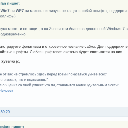
nfan пишет:
и
Win7
ни
WP7
ни макось ни линукс не тащат с собой шрифты, поддерж
роглифы).
нукс может и не тащит, а на Zune и тем более на десктопной Windows 7 в
 одновременно.
онстрируете фонатизьм и откровенное незнание сабжа. Для поддержки 
айтные шрифты. Любая шрифтовая система будет спотыкатся на них.
е жувати (с)
ие от вас не стремлюсь здесь перед всеми показаться умнее всех"
ного мосек, что ж поделаешь."
е общения со мной умнеет что ли, становится более бдительным в сети"
Человек
:30:20
Testare пишет: