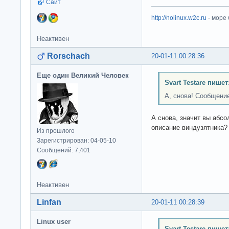
Сайт
http://nolinux.w2c.ru
- море
Неактивен
Rorschach
20-01-11 00:28:36
Еще один Великий Человек
Svart Testare пишет
А, снова! Сообщени
А снова, значит вы абсо
описание виндузятника?
Из прошлого
Зарегистрирован: 04-05-10
Сообщений: 7,401
Неактивен
Linfan
20-01-11 00:28:39
Linux user
Svart Testare пишет