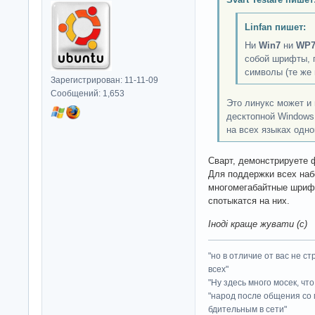
Linfan пишет:
Ни
Win7
ни
WP
собой шрифты,
символы (те же
Зарегистрирован: 11-11-09
Сообщений: 1,653
Это линукс может и 
десктопной Windows 
на всех языках одн
Сварт, демонстрируете 
Для поддержки всех на
многомегабайтные шриф
спотыкатся на них.
Іноді краще жувати (с)
"но в отличие от вас не с
всех"
"Ну здесь много мосек, чт
"народ после общения со 
бдительным в сети"