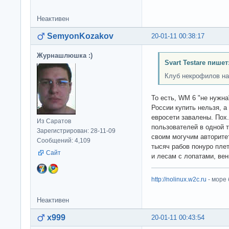
Неактивен
SemyonKozakov
20-01-11 00:38:17
Журнашлюшка :)
Svart Testare пишет
Клуб некрофилов на
То есть, WM 6 "не нужна"
России купить нельзя, 
евросети завалены. Пох.
Из Саратов
пользователей в одной т
Зарегистрирован: 28-11-09
своим могучим авторитет
Сообщений: 4,109
тысяч рабов понуро пле
Сайт
и лесам с лопатами, ве
http://nolinux.w2c.ru
- море
Неактивен
x999
20-01-11 00:43:54