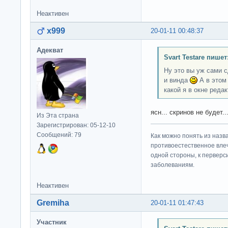
Неактивен
x999
20-01-11 00:48:37
Адекват
Svart Testare пишет
Ну это вы уж сами с
и винда
А в этом
какой я в окне реда
ясн... скринов не будет..
Из Эта страна
Зарегистрирован: 05-12-10
Сообщений: 79
Как можно понять из назв
противоестественное влеч
одной стороны, к перверс
заболеваниям.
Неактивен
Gremiha
20-01-11 01:47:43
Участник