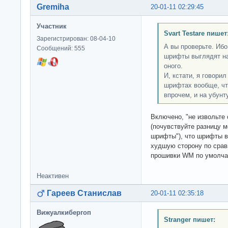
Gremiha
20-01-11 02:29:45
Участник
Svart Testare пишет
Зарегистрирован: 08-04-10
А вы проверьте. Ибо
Сообщений: 555
шрифты выглядят на
оного.
И, кстати, я говорил
шрифтах вообще, что
впрочем, и на убунту
Включено, "не извольте 
(почувствуйте разницу м
шрифты"), что шрифты в
худшую сторону по срав
прошивки WM по умолча
Неактивен
Гареев Станислав
20-01-11 02:35:18
Вижуалкибергоп
Stranger пишет: