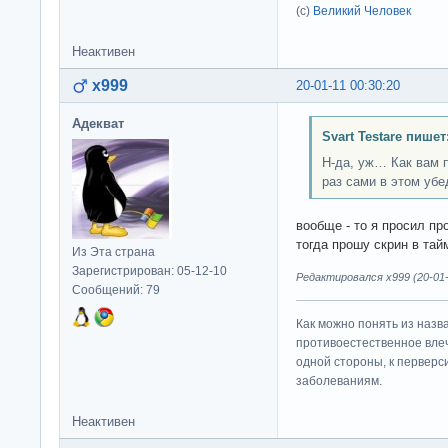
(с)
Великий Человек
Неактивен
x999
20-01-11 00:30:20
Адекват
Svart Testare пишет
Н-да, уж… Как вам п
раз сами в этом убе
вообще - то я просил пр
тогда прошу скрин в та
Из Эта страна
Зарегистрирован: 05-12-10
Редактировался x999 (20-01-
Сообщений: 79
Как можно понять из назв
противоестественное влеч
одной стороны, к перверс
заболеваниям.
Неактивен