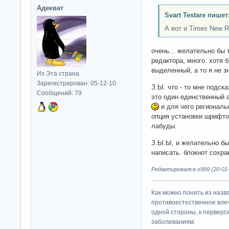
Адекват
Svart Testare пишет
А вот и Times New
очень... желательно бы 
редактора, много. хотя 
выделенный, а то я не з
Из Эта страна
Зарегистрирован: 05-12-10
З.Ы. что - то мне подс
Сообщений: 79
это один единственный 
и для чего региональ
опция установки шрифто
лабуды.
З.Ы.Ы, и желательно бы
написать. блокнот сохра
Редактировался x999 (20-01-
Как можно понять из назв
противоестественное влеч
одной стороны, к перверс
заболеваниям.