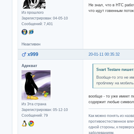
Не знал, что в HTC раб
что идут говенным пото
Из прошлого
Зарегистрирован: 04-05-10
Сообщений: 7,401
Неактивен
x999
20-01-11 00:35:32
Адекват
Svart Testare пишет
Вообще-то это не им
проблему на мобильн
вообще - то уже имеет 
содержит любые символ
Из Эта страна
Зарегистрирован: 05-12-10
Сообщений: 79
Как можно понять из назв
противоестественное влеч
одной стороны, к перверс
заболеваниям.