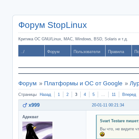
Форум StopLinux
Критика ОС GNU/Linux, MAC, Windows, BSD, Solaris и т.д.
../
Форум
Пользователи
Правила
По
Форум
»
Платформы и ОС от Google
»
Лу
Страницы
Назад
1
2
3
4
5
…
11
Вперед
x999
20-01-11 00:21:34
Адекват
Svart Testare пишет
Вы что, не видите ч