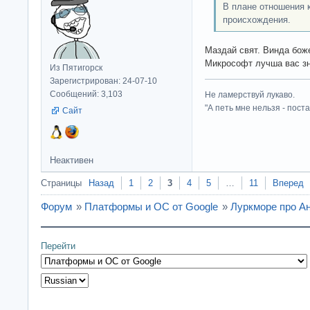
В плане отношения к
происхождения.
Маздай свят. Винда боже
Микрософт лучша вас зн
Из Пятигорск
Зарегистрирован: 24-07-10
Сообщений: 3,103
Не ламерствуй лукаво.
"А петь мне нельзя - пост
Сайт
Неактивен
Страницы
Назад
1
2
3
4
5
…
11
Вперед
Форум
»
Платформы и ОС от Google
»
Луркморе про А
Перейти