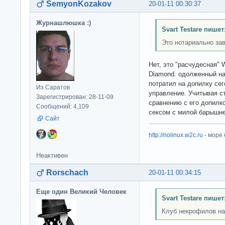
SemyonKozakov
20-01-11 00:30:37
Журнашлюшка :)
Svart Testare пишет
Это нотариально за
Нет, это "расчудесная" 
Diamond. одолженный на 
потратил на допилку се
Из Саратов
управление. Учитывая ст
Зарегистрирован: 28-11-09
сравнению с его допилк
Сообщений: 4,109
сексом с милой барыш
Сайт
http://nolinux.w2c.ru
- море
Неактивен
Rorschach
20-01-11 00:34:15
Еще один Великий Человек
Svart Testare пишет
Клуб некрофилов на