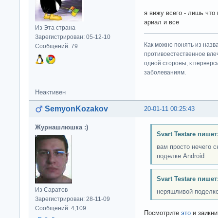
я вижу всего - лишь чт
ариал и все
Из Эта страна
Зарегистрирован: 05-12-10
Как можно понять из назв
Сообщений: 79
противоестественное влеч
одной стороны, к перверс
заболеваниям.
Неактивен
SemyonKozakov
20-01-11 00:25:43
Журнашлюшка :)
Svart Testare пишет
вам просто нечего с
поделке Android
Svart Testare пишет
Из Саратов
неряшливой поделк
Зарегистрирован: 28-11-09
Сообщений: 4,109
Посмотрите
это
и заикни