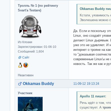
Тролль № 1 (по рейтингу
Okkamas Buddy пи
Svart'а Testare)
Кстати, уязвимость 
Эволюшена можно с
Да. Если и поскольку эт
Linux, оно создаёт уязв
делают Linux дырявым. И
Из Клоаки
уже это не удивляет. И 
Зарегистрирован: 01-06-10
интернет о трояне на ка
Сообщений: 1,604
то "доказывая соопчеств
Сайт
современные Linux'ы не
новость. Так же как и ру
Неактивен
Okkamas Buddy
11-09-12 19:13:24
Участник
Apollo 11 пишет:
Речь идёт о том, чт
существует. А
троя