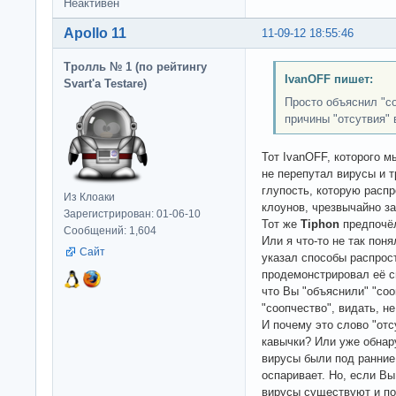
Неактивен
Apollo 11
11-09-12 18:55:46
Тролль № 1 (по рейтингу
IvanOFF пишет:
Svart'а Testare)
Просто объяснил "с
причины "отсутвия" 
Тот IvanOFF, которого м
не перепутал вирусы и т
глупость, которую расп
Из Клоаки
клоунов, чрезвычайно за
Зарегистрирован: 01-06-10
Тот же
Tiphon
предпочёл
Сообщений: 1,604
Или я что-то не так пон
Сайт
указал способы распрос
продемонстрировал её с
что Вы "объяснили" "соо
"соопчество", видать, н
И почему это слово "отс
кавычки? Или уже обнару
вирусы были под ранние 
оспаривает. Но, если Вы
вирусы существуют и по