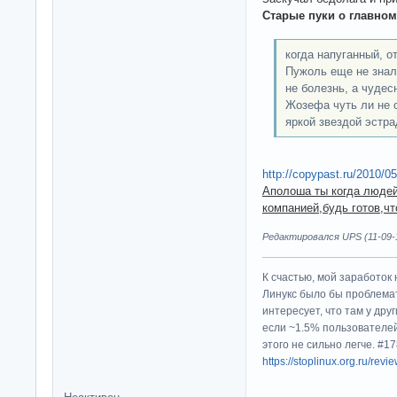
Cтарые пуки о главном
когда напуганный, 
Пужоль еще не знал
не болезнь, а чудес
Жозефа чуть ли не 
яркой звездой эстра
http://copypast.ru/2010/0
Аполоша ты когда людей
компанией,будь готов,чт
Редактировался UPS (11-09-1
К счастью, мой заработок 
Линукс было бы проблема
интересует, что там у дру
если ~1.5% пользователей
этого не сильно легче. #
https://stoplinux.org.ru/re