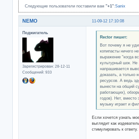
Следующие пользователи поставили вам
"+1"
:
Sanix
NEMO
11-09-12 17:10:08
Поджигатель
Rector пишет:
Вот почему я не уди
копипасты ничего н
выражение "когда в
культурный шок. Не 
Зарегистрирован: 28-12-11
напрашивается выво
Сообщений: 933
доказать, а только 
ресурсов. А ведь зд
вынести на общий с
работающих), обзоры
годов). Нет, вместо
музыку играет и фил
Если хочется узнать мое
выглядит как издевател
стимулировать к ответу.