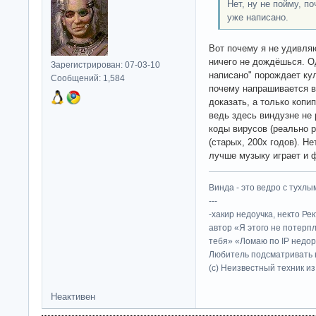
Нет, ну не пойму, п
уже написано.
Вот почему я не удивляю
ничего не дождёшься. О
Зарегистрирован: 07-03-10
написано" порождает кул
Сообщений: 1,584
почему напрашивается в
доказать, а только копи
ведь здесь виндузне не
коды вирусов (реально 
(старых, 200x годов). Не
лучше музыку играет и
Винда - это ведро с тухлым
---
-хакир недоучка, некто Ре
автор «Я этого не потерп
тебя» «Ломаю по IP недор
Любитель подсматривать в
(c) Неизвестный техник и
Неактивен