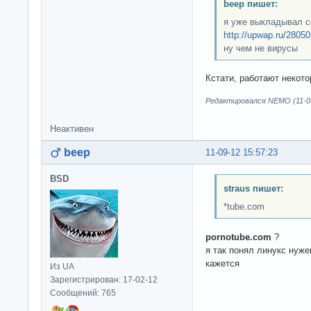
beep пишет:
я уже выкладывал с
http://upwap.ru/2805
ну чем не вирусы
Кстати, работают некото
Редактировался NEMO (11-09
Неактивен
beep
11-09-12 15:57:23
BSD
straus пишет:
*tube.com
pornotube.com
?
я так понял линукс нуже
кажется
Из UA
Зарегистрирован: 17-02-12
Сообщений: 765