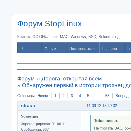
Форум StopLinux
Критика ОС GNU/Linux, MAC, Windows, BSD, Solaris и т.д.
../
Форум
Пользователи
Правила
По
Форум
»
Дорога, открытая всем
»
Обнаружен первый в истории троянец дл
Страницы
Назад
1
2
3
4
5
…
58
Вперед
straus
11-09-12 15:49:32
Участник
Tritus пишет:
Зарегистрирован: 01-06-11
Не трогать UAC, об
Сообщений: 967