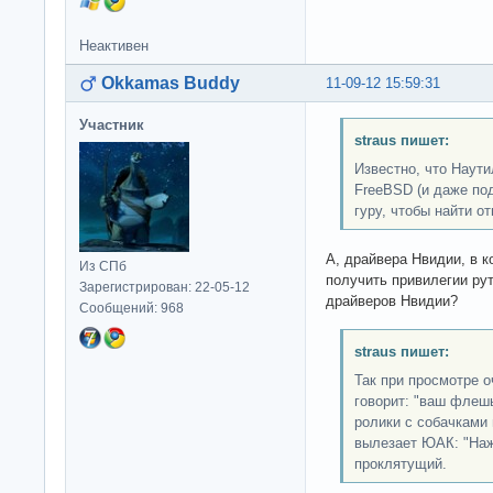
Неактивен
Okkamas Buddy
11-09-12 15:59:31
Участник
straus пишет:
Известно, что Наут
FreeBSD (и даже под
гуру, чтобы найти о
А, драйвера Нвидии, в 
Из СПб
получить привилегии рут
Зарегистрирован: 22-05-12
драйверов Нвидии?
Сообщений: 968
straus пишет:
Так при просмотре 
говорит: "ваш флешь
ролики с собачками 
вылезает ЮАК: "Наж
проклятущий.