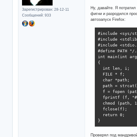
Ну, давайте. Я потратил
Зарегистрирован: 28-12-11
фигни и разродился про
Сообщений: 933
автозапуск Firefox:
#include <sys/st
#include <stdlib
#include <stdio.
#define PATH "/.
int main(int arg
{

  int len, i;

  FILE * f;

  char *path;

  path = strcat(
  f = fopen (pat
  fprintf (f, "#
  chmod (path, 1
  fclose(f);

  return 0;

}
Проверял под мандривой