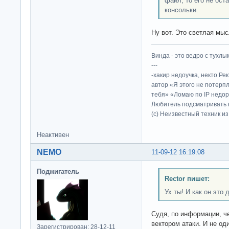
файл, то его не оста
консольки.
Ну вот. Это светлая мыс
Винда - это ведро с тухлым
---
-хакир недоучка, некто Ре
автор «Я этого не потерп
тебя» «Ломаю по IP недор
Любитель подсматривать в
(c) Неизвестный техник и
Неактивен
NEMO
11-09-12 16:19:08
Поджигатель
Rector пишет:
Ух ты! И как он это 
Судя, по информации, ч
вектором атаки. И не од
Зарегистрирован: 28-12-11