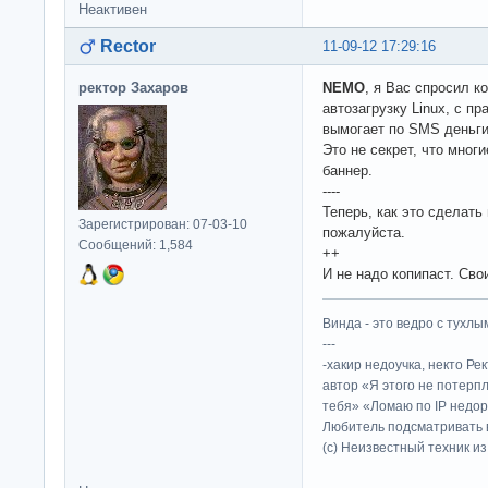
Неактивен
Rector
11-09-12 17:29:16
ректор Захаров
NEMO
, я Вас спросил к
автозагрузку Linux, с п
вымогает по SMS деньги
Это не секрет, что мног
баннер.
----
Теперь, как это сделать
Зарегистрирован: 07-03-10
пожалуйста.
Сообщений: 1,584
++
И не надо копипаст. Сво
Винда - это ведро с тухлым
---
-хакир недоучка, некто Ре
автор «Я этого не потерп
тебя» «Ломаю по IP недор
Любитель подсматривать в
(c) Неизвестный техник и