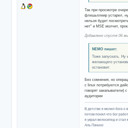
Так при просмотре очере
флешьплеир устарел, ну
нельзя будет посмотрет
нет" и MSE молчит, про
Добавлено спустя 06 ми
NEMO пишет:
Тоже запускать. Ну 
желающего установи
остановит.
Без сомнения, но операц
с linux потребуются дей
говорят закапыватели) 
аудитории
В детстве я молил бога о 
потом понял что бог работ
я украл велосипед и стал
Аль Пачино