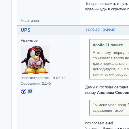
Теперь поставить в путь
куда-нибудь в скрытую 
Неактивен
UPS
11-09-12 19:49:46
Участник
Apollo 11 пишет:
А то я ему твержу, 
собирается толпа не
даже нормальные сп
деградируют, а Luc
технический ресурс l
Зарегистрирован: 19-02-12
Сообщений: 2,145
Дамы и господа сегодня
всему
Аполоша Слоров
" у меня упал ворд 
выражение такое"
похлопаем ему!
Заскучал бедолага и пр