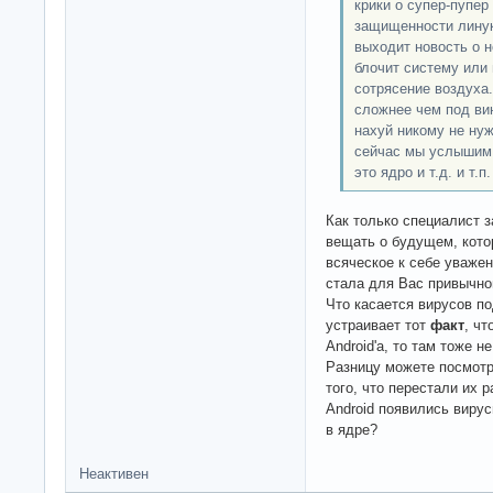
крики о супер-пупер
защищенности линук
выходит новость о 
блочит систему или 
сотрясение воздуха.
сложнее чем под вин
нахуй никому не нуж
сейчас мы услышим,
это ядро и т.д. и т.п.
Как только специалист з
вещать о будущем, кото
всяческое к себе уважен
стала для Вас привычно
Что касается вирусов п
устраивает тот
факт
, чт
Android'а, то там тоже н
Разницу можете посмотр
того, что перестали их р
Android появились вирус
в ядре?
Неактивен