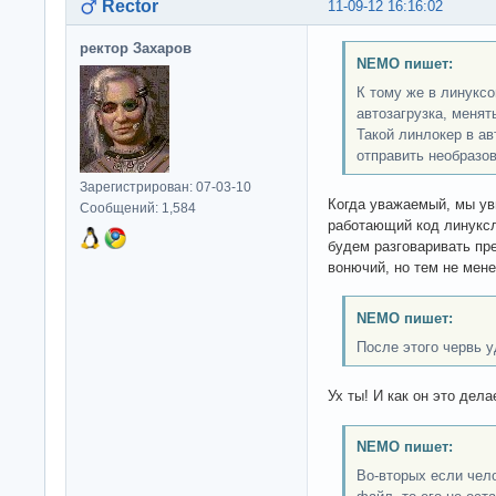
Rector
11-09-12 16:16:02
ректор Захаров
NEMO пишет:
К тому же в линукс
автозагрузка, менят
Такой линлокер в ав
отправить необразо
Зарегистрирован: 07-03-10
Когда уважаемый, мы у
Сообщений: 1,584
работающий код линуксло
будем разговаривать пре
вонючий, но тем не менее
NEMO пишет:
После этого червь у
Ух ты! И как он это дела
NEMO пишет:
Во-вторых если чел