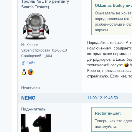
Тролль № 1 (по рейтингу
Okkamas Buddy пи
Svart'а Testare)
Обыватель не хочет 
определениями как "в
особенностями и отл
вирусы.
Передайте это Luc'е. А 
Из Клоаки
исключением, собираетс
Зарегистрирован: 01-06-10
которых даже нормальны
Сообщений: 1,604
деградируют, а Luca, б
Сайт
технический ресурс
А
Короче, я откланиваюсь.
отреагирую. Если нет, то
Неактивен
NEMO
11-09-12 19:45:59
Поджигатель
Rector пишет:
Теперь, как это сде
пожалуйста.