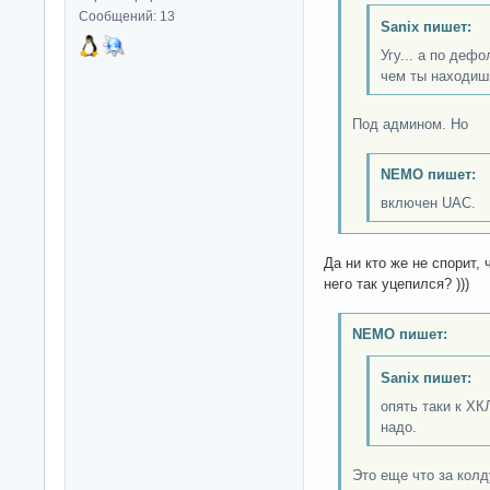
Сообщений: 13
Sanix пишет:
Угу... а по деф
чем ты находиш
Под админом. Но
NEMO пишет:
включен UAC.
Да ни кто же не спорит, 
него так уцепился? )))
NEMO пишет:
Sanix пишет:
опять таки к ХК
надо.
Это еще что за кол