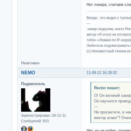
Нет локера, считаем слив
Винда - это ведро с тухлым
---
-хакир недоучка, некто Ре
автор «Я этого не потерп
тебя» «Ломаю по IP недор
Любитель подсматривать в
(c) Неизвестный техник и
Неактивен
NEMO
11-09-12 16:28:02
Поджигатель
Rector пишет:
О! Он великий хакер
Он научился проводи
---
Не просветите, в че
Зарегистрирован: 28-12-11
вектор атаки"? Очен
Сообщений: 933
Нет, ну не пойму, почем