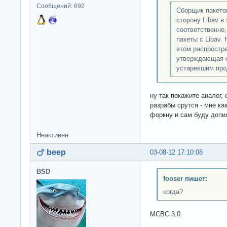
Сообщений: 692
Сборщик пакетов
сторону Libav в
соответственно,
пакеты с Libav.
этом распростра
утверждающая о
устаревшим про
ну так покажите аналог,
разрабы срутся - мне как
форкну и сам буду допи
Неактивен
beep
03-08-12 17:10:08
BSD
fooser пишет:
когда?
МСВС 3.0