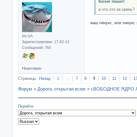
fooser пишет:
а что это за хрень?
ваш линукс, или линукс 
Из UA
Зарегистрирован: 17-02-12
Сообщений: 765
Неактивен
Страницы
Назад
1
…
7
8
9
10
11
12
1
Форум
»
Дорога, открытая всем
»
сВОБОДНОЕ ЯДРО ЛИ
Перейти