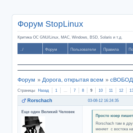
Форум StopLinux
Критика ОС GNU/Linux, MAC, Windows, BSD, Solaris и т.д.
../
Форум
Пользователи
Правила
По
Форум
»
Дорога, открытая всем
»
сВОБОДН
Страницы
Назад
1
…
7
8
9
10
11
12
1
Rorschach
03-08-12 16:24:35
Еще один Великий Человек
Просто юзер пишет
Rorschach там в дру
меняет с востока на