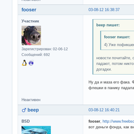
fooser
03-08-12 16:38:37
Участник
beep пишет:
fooser пишет:
4) Уже пофикше
Зарегистрирован: 02-06-12
Сообщений: 692
новости почитайте, 
падают, потом никто
догадки.
Ну да и маза его фака.
флешки в панику падала
Неактивен
beep
03-08-12 16:40:21
BSD
fooser
,
http://www.freebs
вот деньги фонда, как в