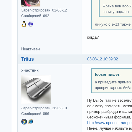
Фряха вон вооб
Зарегистрирован: 02-06-12
панику падала.
Сообщений: 692
линукс с ext3 также
когда?
Неактивен
Tritus
03-08-12 16:59:32
Участник
fooser пишет:
а приведите пример
проприетарных библи
Ну Вы бы так не веселил
со смеху помереть можно
Зарегистрирован: 26-09-10
пример разброда и шатан
Сообщений: 896
бесконечными форками, в
http://www.opennet.ru/o
Не-не, лучше избавьте н