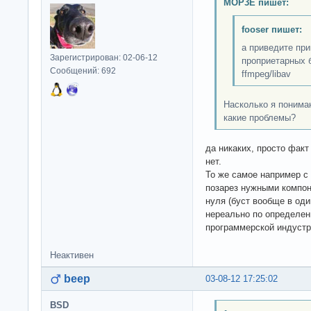
MOP3E пишет:
fooser пишет:
а приведите при
Зарегистрирован: 02-06-12
проприетарных б
Сообщений: 692
ffmpeg/libav
Насколько я понима
какие проблемы?
да никаких, просто факт
нет.
То же самое например с b
позарез нужными компон
нуля (буст вообще в од
нереально по определен
программерской индустр
Неактивен
beep
03-08-12 17:25:02
BSD