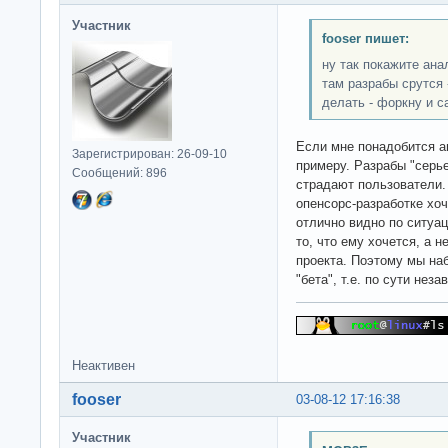
Участник
fooser пишет:
ну так покажите ана
там разрабы срутся -
делать - форкну и с
Если мне понадобится а
Зарегистрирован: 26-09-10
примеру. Разрабы "серье
Сообщений: 896
страдают пользователи.
опенсорс-разработке хоч
отлично видно по ситуа
то, что ему хочется, а н
проекта. Поэтому мы на
"бета", т.е. по сути нез
Неактивен
fooser
03-08-12 17:16:38
Участник