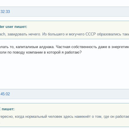
:32:33
er user пишет:
ach, завидовать нечего. Из большего и могучего СССР образовались таки
елать то, капитализьм алднака. Частная собственность даже в энергетике.
оли по поводу компании в которой я работаю?
:45:02
 пишет:
тересно, когда нормальный человек здесь намекнёт о том, где он работае
.