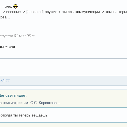
 = зло.
 -> военные -> [censored] оружие + шифры коммуникации -> компьютеры -
ова...
спустя 01 мин 06 с:
ы = зло
:54:22
er user пишет:
а психиатрии им. С.С. Корсакова...
 откуда ты теперь вещаешь.