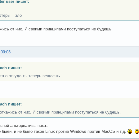
er user пишет:
теры = зло
ажись от них. И своими принципами поступаться не будешь.
:09:03
ach пишет:
ятно откуда ты теперь вещаешь.
ach пишет:
 откажись от них. И своими принципами поступаться не будешь.
ьной альтернативы пока...
то были, и не было такое Linux против Windows против MacOS и т.д.