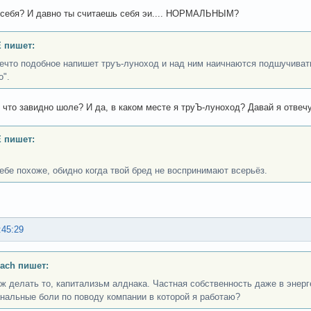
 себя? И давно ты считаешь себя эи.... НОРМАЛЬНЫМ?
 пишет:
нечто подобное напишет труъ-луноход и над ним наичнаются подшучивать
о".
е что завидно шоле? И да, в каком месте я труЪ-луноход? Давай я отве
 пишет:
тебе похоже, обидно когда твой бред не воспринимают всерьёз.
:45:29
ach пишет:
 ж делать то, капитализьм алднака. Частная собственность даже в энерге
анальные боли по поводу компании в которой я работаю?