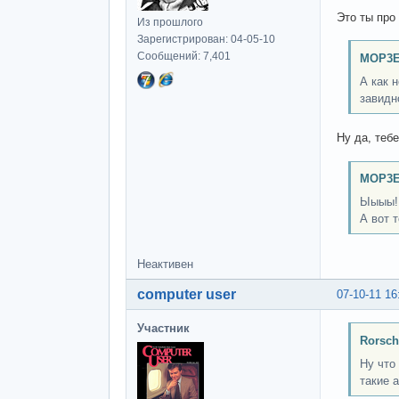
Это ты про
Из прошлого
Зарегистрирован: 04-05-10
Сообщений: 7,401
MOP3E
А как 
завидн
Ну да, теб
MOP3E
Ыыыы!
А вот 
Неактивен
computer user
07-10-11 16
Участник
Rorsch
Ну что
такие 