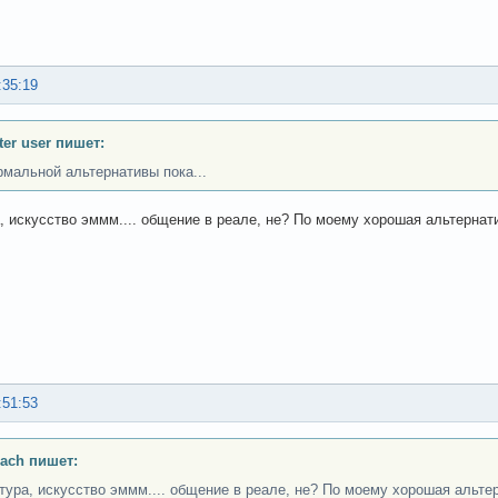
:35:19
er user пишет:
рмальной альтернативы пока...
, искусство эммм.... общение в реале, не? По моему хорошая альтернат
:51:53
ach пишет:
тура, искусство эммм.... общение в реале, не? По моему хорошая альте