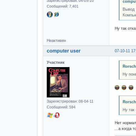
Зарегистрирован: 04-05-10
comput
Сообщений: 7,401
Вывод
Компью
Ну так отк
Неактивен
computer user
07-10-11 17
Участник
Rorsch
Ну пон
Зарегистрирован: 08-04-11
Rorsch
Сообщений: 594
Ну так
Нет нормал
...а когда 