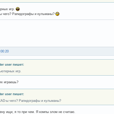
ерных игр.
-ы чего? Рапидографы и кульманы?
:00:20
er user пишет:
пьютерных игр.
их играешь?
er user пишет:
CAD-ы чего? Рапидографы и кульманы?
ену ищи, я то при чем. Я компы злом не считаю.