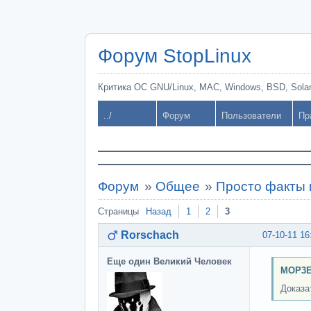
Форум StopLinux
Критика ОС GNU/Linux, MAC, Windows, BSD, Solari
../
Форум
Пользователи
Пр
Форум
»
Общее
»
Просто факты 
Страницы
Назад
1
2
3
Rorschach
07-10-11 16
Еще один Великий Человек
MOP3E
Доказа