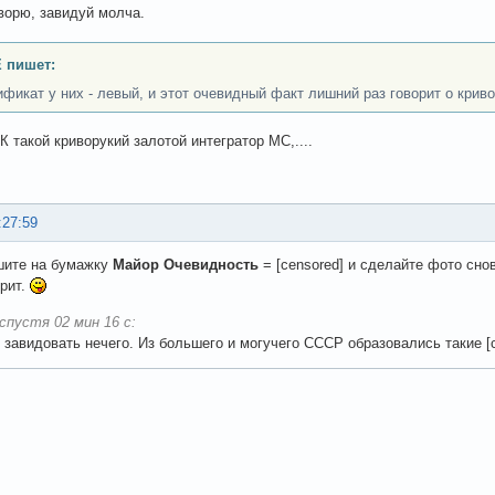
ворю, завидуй молча.
 пишет:
ификат у них - левый, и этот очевидный факт лишний раз говорит о крив
К такой криворукий залотой интегратор МС,....
:27:59
шите на бумажку
Майор Очевидность
= [censored] и сделайте фото сно
ерит.
спустя 02 мин 16 с:
, завидовать нечего. Из большего и могучего СССР образовались такие 