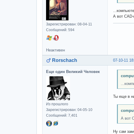
...компьют
А вот CAD
Зарегистрирован: 08-04-11
Сообщений: 594
Неактивен
Rorschach
07-10-11 18
Еще один Великий Человек
comput
...ком
Ты еще в н
Из прошлого
Зарегистрирован: 04-05-10
comput
Сообщений: 7,401
А вот 
Ну сам зам