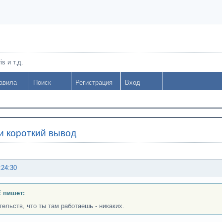
s и т.д.
авила
Поиск
Регистрация
Вход
и короткий вывод
:24:30
 пишет:
тельств, что ты там работаешь - никаких.