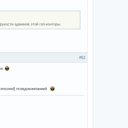
орукости админов этой гоп-конторы.
#52
ва.
[censored] псевдокомпанией.