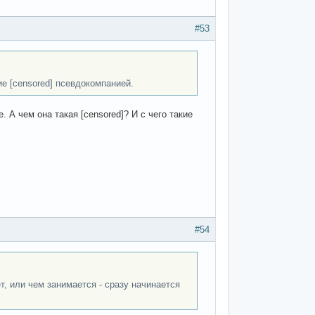
#53
е [censored] псевдокомпанией.
 А чем она такая [censored]? И с чего такие
#54
т, или чем занимается - сразу начинается