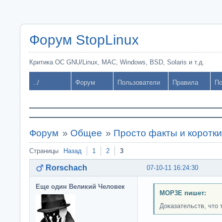
Форум StopLinux
Критика ОС GNU/Linux, MAC, Windows, BSD, Solaris и т.д.
../
Форум
Пользователи
Правила
По
Форум
»
Общее
»
Просто факты и коротк
Страницы
Назад
1
2
3
Rorschach
07-10-11 16:24:30
Еще один Великий Человек
MOP3E пишет:
Доказательств, что 