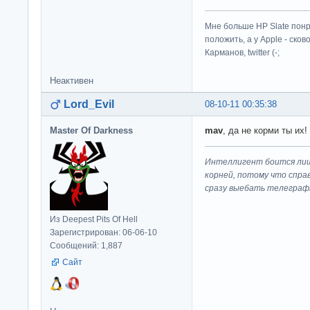
Мне больше HP Slate понр
положить, а у Apple - ско
Карманов, twitter (-;
Неактивен
Lord_Evil
08-10-11 00:35:38
Master Of Darkness
mav
, да не корми ты их!
Интеллигент боится лиш
корней, потому что спра
сразу выeбaть телеграф
Из Deepest Pits Of Hell
Зарегистрирован: 06-06-10
Сообщений: 1,887
Сайт