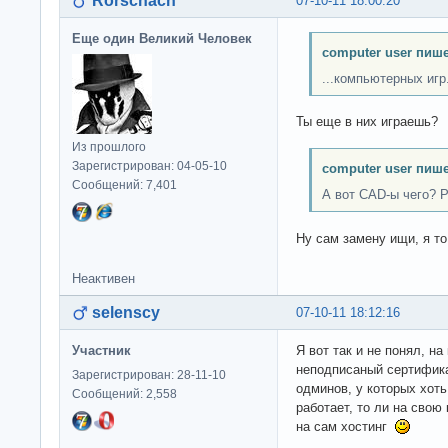
Rorschach
07-10-11 18:00:20
Еще один Великий Человек
computer user пише
...компьютерных игр
Ты еще в них играешь?
Из прошлого
Зарегистрирован: 04-05-10
computer user пише
Сообщений: 7,401
А вот CAD-ы чего? 
Ну сам замену ищи, я то
Неактивен
selenscy
07-10-11 18:12:16
Участник
Я вот так и не понял, н
неподписаный сертифика
Зарегистрирован: 28-11-10
одминов, у которых хоть
Сообщений: 2,558
работает, то ли на свою
на сам хостинг