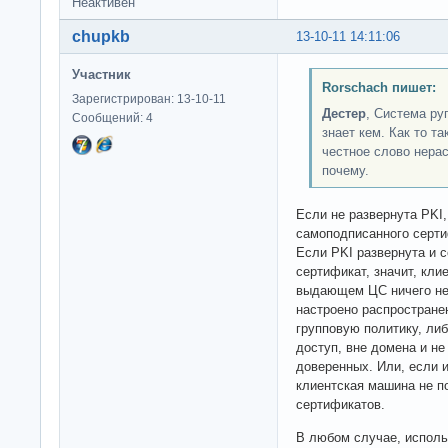
Неактивен
chupkb
13-10-11 14:11:06
Участник
Rorschach пишет:
Зарегистрирован: 13-10-11
Дестер
, Система ру
Сообщений: 4
знает кем. Как то та
честное слово нера
почему.
Если не развернута PKI,
самоподписанного серти
Если PKI развернута и 
сертификат, значит, кли
выдающем ЦС ничего не 
настроено распростране
групповую политику, ли
доступ, вне домена и не
доверенных. Или, если 
клиентская машина не п
сертификатов.
В любом случае, исполь