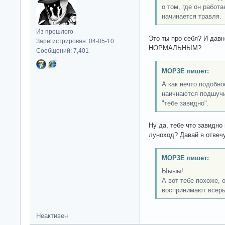
о том, где он работа
начинается травля.
Из прошлого
Это ты про себя? И давн
Зарегистрирован: 04-05-10
НОРМАЛЬНЫМ?
Сообщений: 7,401
MOP3E пишет:
А как нечто подобно
наичнаются подшучи
"тебе завидно".
Ну да, тебе что завидно
луноход? Давай я отвеч
MOP3E пишет:
Ыыыы!
А вот тебе похоже, 
воспринимают всерь
Неактивен