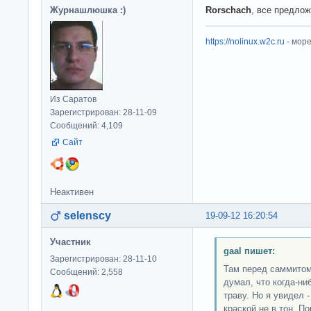
Журнашлюшка :)
Rorschach
, все предлож
https://nolinux.w2c.ru
- мор
Из Саратов
Зарегистрирован: 28-11-09
Сообщений: 4,109
Сайт
Неактивен
selenscy
19-09-12 16:20:54
Участник
gaal пишет:
Зарегистрирован: 28-11-10
Там перед саммитом
Сообщений: 2,558
думал, что когда-н
траву. Но я увидел 
краской не в тон. П