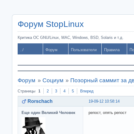
Форум StopLinux
Критика ОС GNU/Linux, MAC, Windows, BSD, Solaris и т.д.
../
Форум
Пользователи
Правила
По
Форум
»
Социум
»
Позорный саммит за д
Страницы
1
2
3
4
5
Вперед
Rorschach
19-09-12 10:58:14
Еще один Великий Человек
репост, опять репост