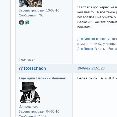
Я вот всякую херню не ч
Зарегистрирован: 13-08-10
ней лазить. А вот такие 
Сообщений: 763
позволяют мне узнать о
иллюзий", как тут прави
почитать.
Для Director-cemetery
: По
комментарии буду игнорир
Для Rector
: В дальнейшем
Неактивен
Rorschach
19-09-12 23:51:20
Еще один Великий Человек
Белая рысь
, Вы и ЖЖ н
Из прошлого
Зарегистрирован: 04-05-10
Сообщений: 7,401