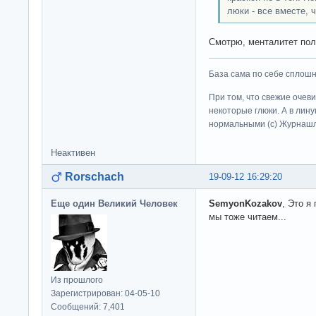
люки - все вместе, 
Смотрю, менталитет поли
База сама по себе сплошно
При том, что свежие очев
некоторые глюки. А в лину
нормальными (c) Журна
Неактивен
Rorschach
19-09-12 16:29:20
Еще один Великий Человек
SemyonKozakov
, Это я
мы тоже читаем...
Из прошлого
Зарегистрирован: 04-05-10
Сообщений: 7,401