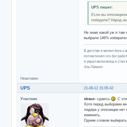
UPS пишет:
Если вы оппозицион
победили? Народ не
Не знаю какой уж я там 
выбрали 146% избирател
В детстве я молил бога о 
потом понял что бог работ
я украл велосипед и стал
Аль Пачино
Неактивен
UPS
21-09-12 15:05:42
Участник
straus
- cдаюсь
C эти
Хотя перед выборами мн
лидера у оппозиции нет 
изменить.
Одним словом выбирать 