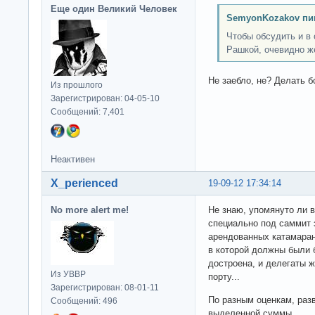
Еще один Великий Человек
SemyonKozakov пи
Чтобы обсудить и в
Рашкой, очевидно ж
Не заебло, не? Делать 
Из прошлого
Зарегистрирован: 04-05-10
Сообщений: 7,401
Неактивен
X_perienced
19-09-12 17:34:14
No more alert me!
Не знаю, упомянуто ли в
специально под саммит 
арендованных катамарана
в которой должны были 
достроена, и делегаты 
Из УВВР
порту...
Зарегистрирован: 08-01-11
По разным оценкам, раз
Сообщений: 496
выделенной суммы.