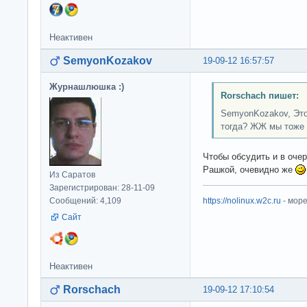
Неактивен
SemyonKozakov
19-09-12 16:57:57
Журнашлюшка :)
Rorschach пишет:
SemyonKozakov, Это
тогда? ЖЖ мы тоже 
Чтобы обсудить и в оче
Рашкой, очевидно же
Из Саратов
Зарегистрирован: 28-11-09
Сообщений: 4,109
https://nolinux.w2c.ru
- мор
Сайт
Неактивен
Rorschach
19-09-12 17:10:54