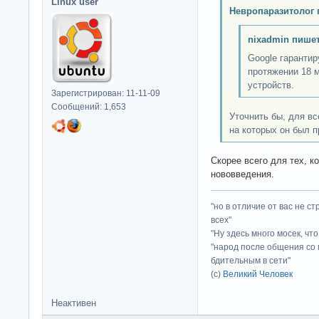
Linux user
Невропаразитолог 
nixadmin пишет
Google гарантир
протяжении 18 м
устройств.
Зарегистрирован: 11-11-09
Сообщений: 1,653
Уточнить бы, для вс
на которых он был 
Скорее всего для тех, к
нововведения.
"но в отличие от вас не с
всех"
"Ну здесь много мосек, чт
"народ после общения со 
бдительным в сети"
(с)
Великий Человек
Неактивен