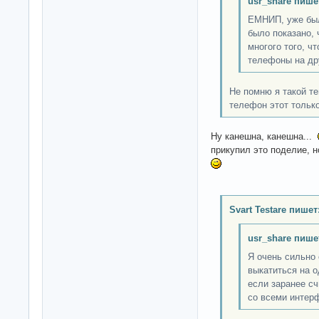
usr_share пише
ЕМНИП, уже был
было показано, 
многого того, ч
телефоны на др
Не помню я такой те
телефон этот только
Ну канешна, канешна...
прикупил это поделие, н
Svart Testare пишет
usr_share пише
Я очень сильно
выкатиться на о
если заранее сч
со всеми интер