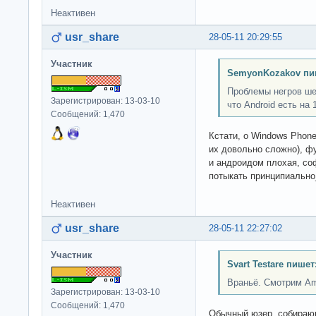
Неактивен
usr_share
28-05-11 20:29:55
Участник
SemyonKozakov пи
Проблемы негров шер
Зарегистрирован: 13-03-10
что Android есть на
Сообщений: 1,470
Кстати, о Windows Phone
их довольно сложно), ф
и андроидом плохая, со
потыкать принципиально
Неактивен
usr_share
28-05-11 22:27:02
Участник
Svart Testare пишет
Враньё. Смотрим A
Зарегистрирован: 13-03-10
Сообщений: 1,470
Обычный юзер, собирающ