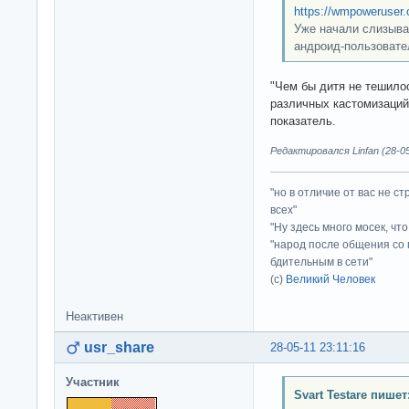
https://wmpoweruser.
Уже начали слизыва
андроид-пользовател
"Чем бы дитя не тешилос
различных кастомизаций
показатель.
Редактировался Linfan (28-05
"но в отличие от вас не с
всех"
"Ну здесь много мосек, чт
"народ после общения со 
бдительным в сети"
(с)
Великий Человек
Неактивен
usr_share
28-05-11 23:11:16
Участник
Svart Testare пишет