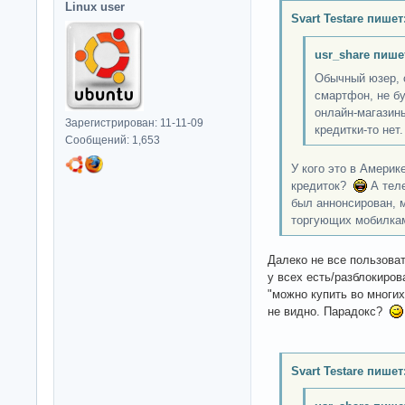
Linux user
Svart Testare пишет
usr_share пише
Обычный юзер, 
смартфон, не бу
онлайн-магазины
Зарегистрирован: 11-11-09
кредитки-то нет.
Сообщений: 1,653
У кого это в Америк
кредиток?
А теле
был аннонсирован, м
торгующих мобилка
Далеко не все пользоват
у всех есть/разблокиров
"можно купить во многих 
не видно. Парадокс?
Svart Testare пишет