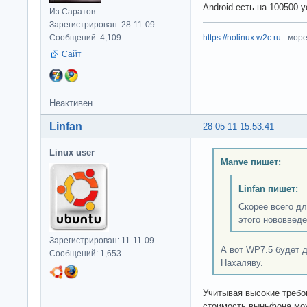
Android есть на 100500 
Из Саратов
Зарегистрирован: 28-11-09
Сообщений: 4,109
https://nolinux.w2c.ru
- мор
Сайт
Неактивен
Linfan
28-05-11 15:53:41
Linux user
Manve пишет:
Linfan пишет:
Скорее всего дл
этого нововведе
Зарегистрирован: 11-11-09
А вот WP7.5 будет 
Сообщений: 1,653
Нахаляву.
Учитывая высокие требов
стоимость выньфона мож