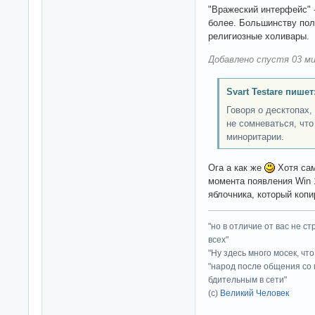
"Вражеский интерфейс" 
более. Большинству пол
религиозные холивары.
Добавлено спустя 03 ми
Svart Testare пишет
Говоря о десктопах,
не сомневаться, что
миноритарии.
Ога а как же
Хотя сам
момента появления Win 
яблочника, который копи
"но в отличие от вас не с
всех"
"Ну здесь много мосек, чт
"народ после общения со 
бдительным в сети"
(с)
Великий Человек