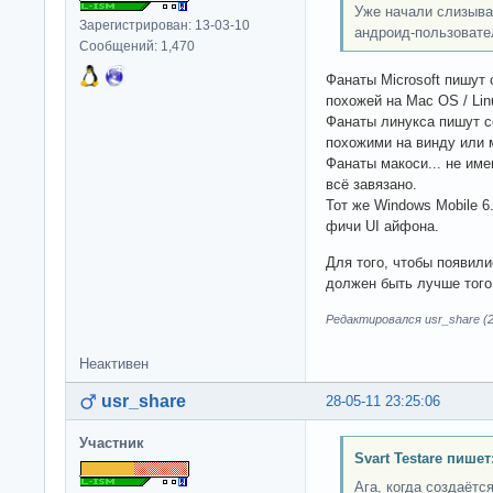
Уже начали слизыва
Зарегистрирован: 13-03-10
андроид-пользовател
Сообщений: 1,470
Фанаты Microsoft пишут
похожей на Mac OS / Lin
Фанаты линукса пишут 
похожими на винду или 
Фанаты макоси... не име
всё завязано.
Тот же Windows Mobile 6
фичи UI айфона.
Для того, чтобы появили
должен быть лучше того,
Редактировался usr_share (28
Неактивен
usr_share
28-05-11 23:25:06
Участник
Svart Testare пишет
Ага, когда создаёт