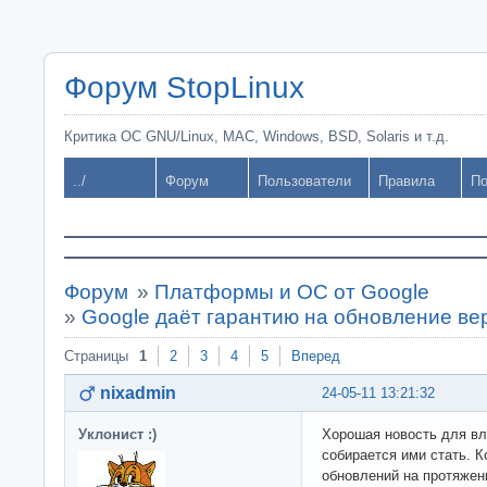
Форум StopLinux
Критика ОС GNU/Linux, MAC, Windows, BSD, Solaris и т.д.
../
Форум
Пользователи
Правила
По
Форум
»
Платформы и ОС от Google
»
Google даёт гарантию на обновление ве
Страницы
1
2
3
4
5
Вперед
nixadmin
24-05-11 13:21:32
Уклонист :)
Хорошая новость для вла
собирается ими стать. К
обновлений на протяжени