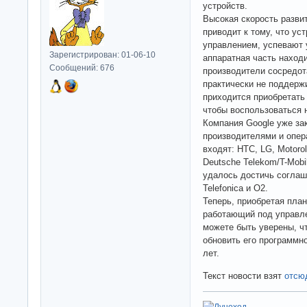
устройств.
Высокая скорость разви
приводит к тому, что ус
управлением, успевают у
Зарегистрирован: 01-06-10
аппаратная часть наход
Сообщений: 676
производители сосредот
практически не поддерж
приходится приобретать
чтобы воспользоваться
Компания Google уже з
производителями и опер
входят: HTC, LG, Motoro
Deutsche Telekom/T-Mobil
удалось достичь соглаш
Telefonica и O2.
Теперь, приобретая пла
работающий под управле
можете быть уверены, чт
обновить его программн
лет.
Текст новости взят
отсю