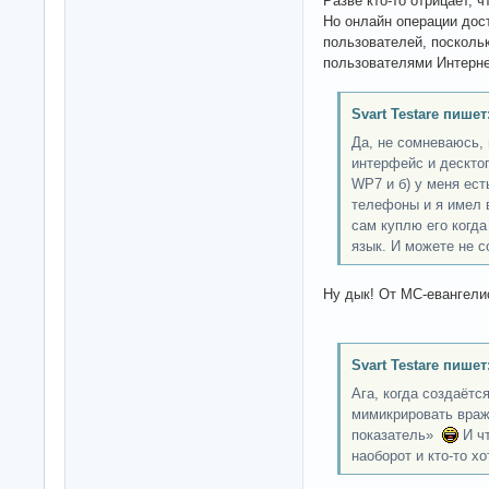
Разве кто-то отрицает, ч
Но онлайн операции дос
пользователей, посколь
пользователями Интерне
Svart Testare пишет
Да, не сомневаюсь, 
интерфейс и десктоп
WP7 и б) у меня ест
телефоны и я имел 
сам куплю его когда
язык. И можете не 
Ну дык! От МС-евангел
Svart Testare пишет
Ага, когда создаёт
мимикрировать враж
показатель»
И чт
наоборот и кто-то х