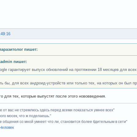
:49:16
аразитолог пишет:
xadmin пишет:
ogle гарантирует выпуск обновлений на протяжении 18 месяцев для всех 
ть бы, для всех андроид-устройств или только тех, на которых он был 
го для тех, которые выпустят после этого нововведения.
ие от вас не стремлюсь здесь перед всеми показаться умнее всех"
ного мосек, что ж поделаешь."
е общения со мной умнеет что ли, становится более бдительным в сети"
Человек