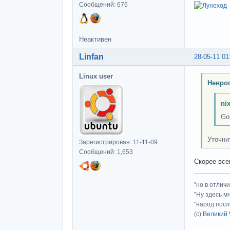
Сообщений: 676
Неактивен
Linfan
28-05-11 01
Linux user
Невроп
ni
Go
Уточни
Зарегистрирован: 11-11-09
Сообщений: 1,653
Скорее все
"но в отлич
"Ну здесь м
"народ посл
(с)
Великий 