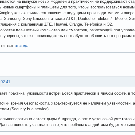
иваются на выпуске новых моделей и практически не поддерживают ста
ь новые смартфоны и планшеты для того, чтобы воспользоваться новы
oogle уже заключила соглашения с ведущими производителями и операт
a, Samsung, Sony Ericsson, а также AT&T, Deutsche Telekom/T-Mobile, Spr
глашения с компаниями ZTE, Huawei, Orange, Telefonica и O2.
иобретая планшетный компьютер или смартфон, работающий под управле
ь уверены, что его производитель не «забудет» обновить его программн
сти взят
отсюда
.
:02:41
вает практика, уязвимости встречаются практически в любом софте, в т
 точки зрения безопасности, характеризуется не наличием уязвимостей, 
лем (Security is a service).
вольнооперативно латает дыры Андроида, а вот с установкой уже готовы
Данная новость указывает на то, что проблем с апдейтами будет меньше