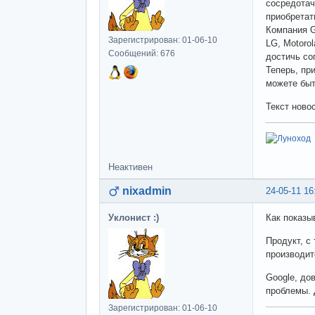
сосредотач
приобретат
Компания G
Зарегистрирован: 01-06-10
LG, Motorol
Сообщений: 676
достичь со
Теперь, пр
можете быт
Текст ново
Неактивен
nixadmin
24-05-11 16
Уклонист :)
Как показы
Продукт, с
производите
Google, до
проблемы. 
Зарегистрирован: 01-06-10