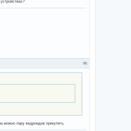
0 устройствах?
#6
на можно пару ведроидов прикупить.