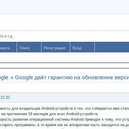
s и т.д.
авила
Поиск
Регистрация
Вход
gle
»
Google даёт гарантию на обновление верс
:21:32
вость для владельцев Android-устройств и тех, кто собирается ими стат
 на протяжении 18 месяцев для всех Android-устройств.
орость развития операционной системы Android приводит к тому, что ус
стареть программно, в то время как их аппаратная часть находится на 