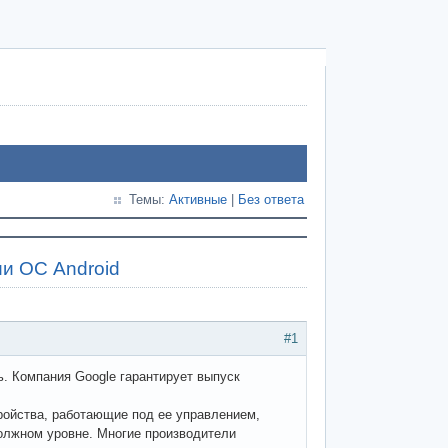
Темы:
Активные
|
Без ответа
ии ОС Android
#1
ь. Компания Google гарантирует выпуск
тройства, работающие под ее управлением,
должном уровне. Многие производители