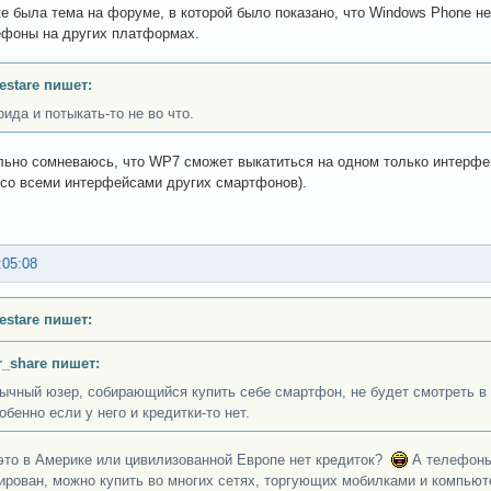
 была тема на форуме, в которой было показано, что Windows Phone не 
фоны на других платформах.
Testare пишет:
ида и потыкать-то не во что.
льно сомневаюсь, что WP7 сможет выкатиться на одном только интерфейс
со всеми интерфейсами других смартфонов).
:05:08
Testare пишет:
r_share пишет:
ычный юзер, собирающийся купить себе смартфон, не будет смотреть в 
обенно если у него и кредитки-то нет.
 это в Америке или цивилизованной Европе нет кредиток?
А телефоны 
ирован, можно купить во многих сетях, торгующих мобилками и компьют