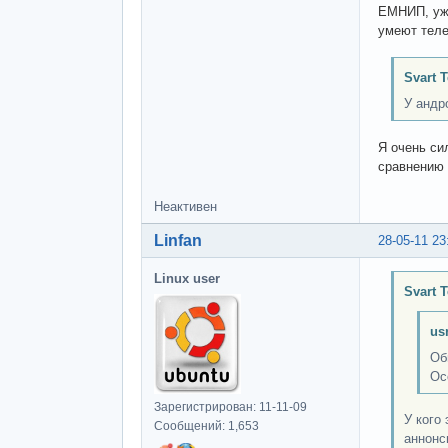
ЕМНИП, уже
умеют теле
Svart 
У андро
Я очень си
сравнению 
Неактивен
Linfan
28-05-11 23
Linux user
Svart 
us
Об
Ос
Зарегистрирован: 11-11-09
У кого
Сообщений: 1,653
аннонс