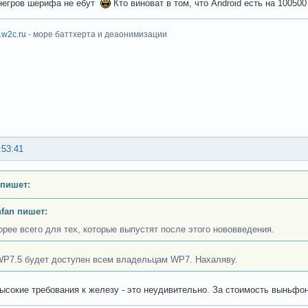
негров шерифа не ебут
Кто виноват в том, что Android есть на 10050
x.w2c.ru
- море баттхерта и деаонимизации
:53:41
пишет:
nfan пишет:
орее всего для тех, которые выпустят после этого нововведения.
WP7.5 будет доступен всем владельцам WP7. Нахаляву.
ысокие требования к железу - это неудивительно. За стоимость выньфо