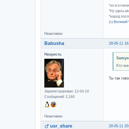
"но в отлич
"Ну здесь м
"народ посл
(с)
Великий 
Неактивен
Babusha
28-05-11 16
Нехристь
Semyo
Кто ви
Ты так гов
Зарегистрирован: 12-03-10
Сообщений: 2,160
Неактивен
usr_share
28-05-11 20