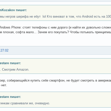
nKozakov пишет:
мы негров шерифа не ебут lol Кто виноват в том, что Android есть на 10
Windows Phone: стоят телефоны с ним дорого (и найти их довольно слож
м плохая, софта мало... Зачем его покупать? Чтобы потыкать принципи
:27:02
Testare пишет:
. Смотрим Amazon.
ер, собирающийся купить себе смартфон, не будет смотреть в американ
 нет.
Testare пишет:
тинкам сравнивали же, очевидно.