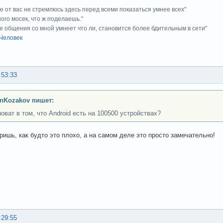
ие от вас не стремлюсь здесь перед всеми показаться умнее всех"
ного мосек, что ж поделаешь."
е общения со мной умнеет что ли, становится более бдительным в сети"
Человек
:53:33
nKozakov пишет:
новат в том, что Android есть на 100500 устройствах?
оришь, как будто это плохо, а на самом деле это просто замечательно!
:29:55