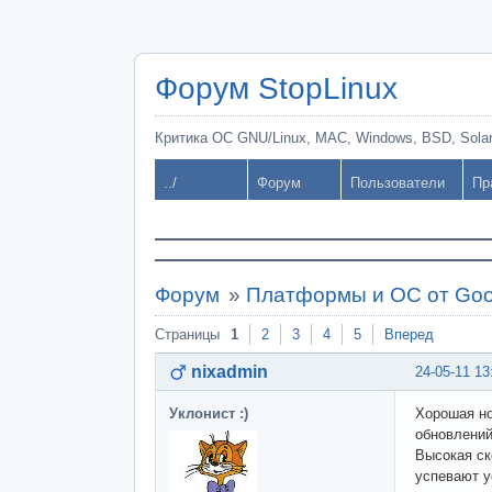
Форум StopLinux
Критика ОС GNU/Linux, MAC, Windows, BSD, Solari
../
Форум
Пользователи
Пр
Форум
»
Платформы и ОС от Goo
Страницы
1
2
3
4
5
Вперед
nixadmin
24-05-11 13
Уклонист :)
Хорошая но
обновлений
Высокая ск
успевают у