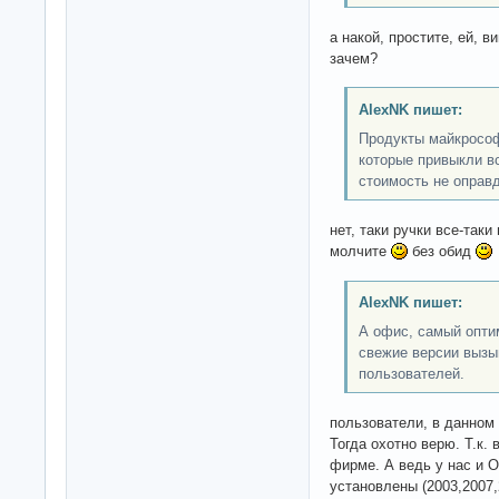
а накой, простите, ей, в
зачем?
AlexNK пишет:
Продукты майкрософ
которые привыкли вс
стоимость не оправ
нет, таки ручки все-так
молчите
без обид
AlexNK пишет:
А офис, самый опти
свежие версии вызы
пользователей.
пользователи, в данном
Тогда охотно верю. Т.к. 
фирме. А ведь у нас и 
установлены (2003,2007,