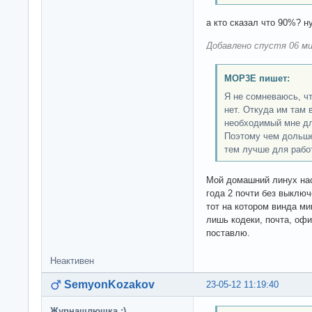
а кто сказал что 90%? н
Добавлено спустя 06 ми
MOP3E пишет:
Я не сомневаюсь, ч
нет. Откуда им там 
необходимый мне дл
Поэтому чем дольше
тем лучше для рабо
Мой домашний линух нас
года 2 почти без выключ
тот на котором винда ми
лишь кодеки, почта, офи
поставлю.
Неактивен
SemyonKozakov
23-05-12 11:19:40
Журнашлюшка :)