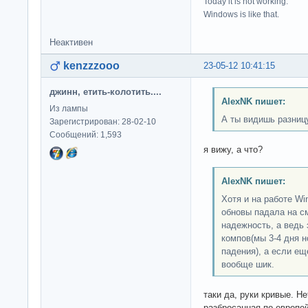
Today it is not working.
Windows is like that.
Неактивен
kenzzzooo
23-05-12 10:41:15
джинн, етить-колотить....
AlexNK пишет:
Из лампы
А ты видишь разниц
Зарегистрирован: 28-02-10
Сообщений: 1,593
я вижу, а что?
AlexNK пишет:
Хотя и на работе Wi
обновы падала на см
надежность, а ведь 
компов(мы 3-4 дня н
падения), а если ещ
вообще шик.
таки да, руки кривые. Не
разбросанная по европей