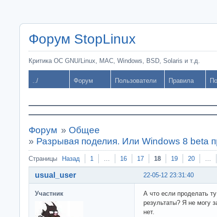
Форум StopLinux
Критика ОС GNU/Linux, MAC, Windows, BSD, Solaris и т.д.
../
Форум
Пользователи
Правила
По
Форум
»
Общее
»
Разрывая поделия. Или Windows 8 beta п
Страницы
Назад
1
…
16
17
18
19
20
…
usual_user
22-05-12 23:31:40
Участник
А что если проделать т
результаты? Я не могу з
нет.