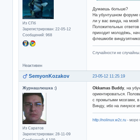
Думаешь больше?
На убунтушном форуме и
ли у вас винда, на моей
Из СПб
Положительных ответов 
Зарегистрирован: 22-05-12
приходит молодёжь, начи
Сообщений: 968
флешмобе виндузятников
Случайности не случайны
Неактивен
SemyonKozakov
23-05-12 11:25:19
Журнашлюшка :)
Okkamas Buddy
, на уб
ориентироваться. Полов
с промытыми мозгами, в
Винду, ибо на линуксе иг
http://nolinux.w2c.ru
- море
Из Саратов
Зарегистрирован: 28-11-09
Сообщений: 4,109