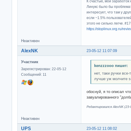
К счастью, мой заработок 
Линукс было бы проблема
интересует, что там у дру
если ~1.5% пользователей
этого не сильно легче. #
https://stoplinux.org.ru/re
Неактивен
AlexNK
23-05-12 11:07:09
Участник
kenzzzooo пишет:
Зарегистрирован: 22-05-12
нет, таки ручки все
Сообщений: 11
лучше уж молчите sm
обоснуй, я то описал чт
завуалированного "долба
Редактировался AlexNK (23-0
Неактивен
UPS
23-05-12 11:08:02