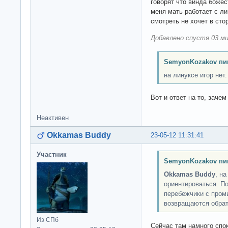
говорят что винда божес
меня мать работает с ли
смотреть не хочет в сто
Добавлено спустя 03 ми
SemyonKozakov пи
на линуксе игор нет.
Вот и ответ на то, зачем
Неактивен
Okkamas Buddy
23-05-12 11:31:41
Участник
SemyonKozakov пи
Okkamas Buddy
, н
ориентироваться. П
перебежчики с пром
возвращаются обратн
Из СПб
Сейчас там намного спок