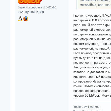
Насколько я помню,
мегабайт/c, больше
Зарегистрирован: 30-01-10
Сообщений: 2,688
Где-то на уровне 0.97÷0.
на скрине в #388 скорос
реально. Я про тот скри
равномерной скоростью.
по скрину копирование и
равномерной быть не мо
всяком случае для новых
равномерной, но низкой.
DVD привод способный ч
пусть даже в конце диск
повторное и при достато
Так, для иллюстрации, 
каталог на достаточно 
инсталляционный послед
копирования была на уро
конце. Потом скопирова
повторное копирование, 
уровне 60 Мб/сек. Могу 
Yesterday it worked.