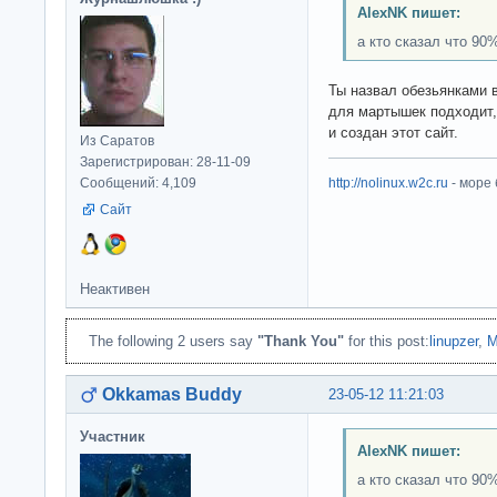
AlexNK пишет:
а кто сказал что 90
Ты назвал обезьянками 
для мартышек подходит, 
и создан этот сайт.
Из Саратов
Зарегистрирован: 28-11-09
Сообщений: 4,109
http://nolinux.w2c.ru
- море
Сайт
Неактивен
The following 2 users say
"Thank You"
for this post:
linupzer
,
Okkamas Buddy
23-05-12 11:21:03
Участник
AlexNK пишет:
а кто сказал что 90