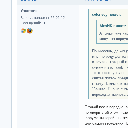
Участник
selenscy пишет:
Зарегистрирован: 22-05-12
Сообщений: 11
AlexNK пишет:
А толку, мне ка
минут на переус
Понимаешь, дебил (т
мну, по роду деятел
отвечаю, который в
сумму и этот софт, 
то что есть унылое 
считая потерь предп
к чему. Таким как ты
"Занято!!!", а не с
переходах тырнета о
С тобой все в порядке, 
поговорить об этом. Нав
форуме ты герой, пытае
для самоутверждения. К