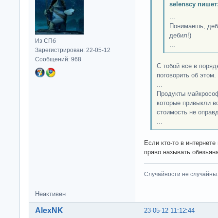
selenscy пишет
...
Понимаешь, деби
дебил!)
Из СПб
...
Зарегистрирован: 22-05-12
Сообщений: 968
С тобой все в поряд
поговорить об этом.
...
Продукты майкрософ
которые привыкли вс
стоимость не оправ
...
Если кто-то в интернете
право называть обезьян
Случайности не случайны
Неактивен
AlexNK
23-05-12 11:12:44