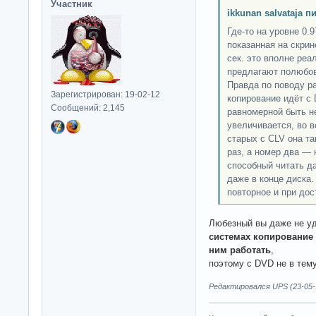
Участник
ikkunan salvataja п
Где-то на уровне 0.9
показанная на скрин
сек. это вполне реал
предлагают полюбов
Правда по поводу р
Зарегистрирован: 19-02-12
копирование идёт с 
Сообщений: 2,145
равномерной быть н
увеличивается, во в
старых с CLV она та
раз, а номер два —
способный читать да
даже в конце диска.
повторное и при дос
Любезный вы даже не уд
системах копирование и
ним работать
,
поэтому с DVD не в тем
Редактировался UPS (23-05-1