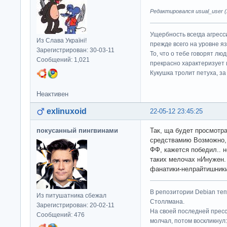
Редактировался usual_user (2
Ущербность всегда агресс
Из Слава Україні!
прежде всего на уровне яз
Зарегистрирован: 30-03-11
То, что о тебе говорят люд
Сообщений: 1,021
прекрасно характеризует 
Кукушка тролит петуха, за 
Неактивен
exlinuxoid
22-05-12 23:45:25
покусанный пингвинами
Так, ща будет просмотр
средствамию Возможно, 
ФФ, кажется победил.. но
таких мелочах нИнужен. 
фанатики-нелрайтишники
В репозитории Debian те
Из питушатника сбежал
Столлмана.
Зарегистрирован: 20-02-11
На своей последней прес
Сообщений: 476
молчал, потом воскликнул: