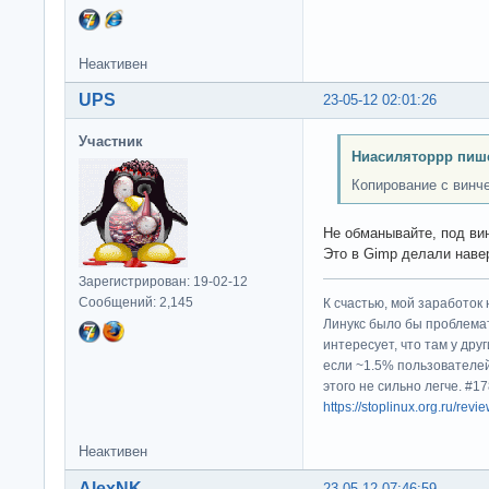
Неактивен
UPS
23-05-12 02:01:26
Участник
Ниасиляторрр пише
Копирование с винче
Не обманывайте, под ви
Это в Gimp делали нав
Зарегистрирован: 19-02-12
Сообщений: 2,145
К счастью, мой заработок 
Линукс было бы проблема
интересует, что там у дру
если ~1.5% пользователей
этого не сильно легче. #
https://stoplinux.org.ru/re
Неактивен
AlexNK
23-05-12 07:46:59