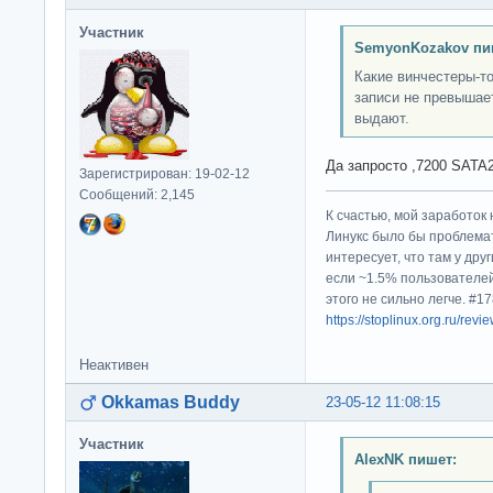
Участник
SemyonKozakov пи
Какие винчестеры-т
записи не превышае
выдают.
Да запросто ,7200 SATA2
Зарегистрирован: 19-02-12
Сообщений: 2,145
К счастью, мой заработок 
Линукс было бы проблема
интересует, что там у дру
если ~1.5% пользователей
этого не сильно легче. #
https://stoplinux.org.ru/re
Неактивен
Okkamas Buddy
23-05-12 11:08:15
Участник
AlexNK пишет: