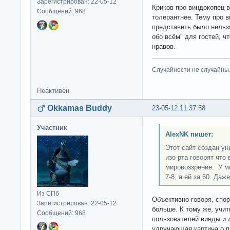
Зарегистрирован: 22-05-12
Криков про виндокопец 
Сообщений: 968
толерантнее. Тему про в
представить было нельзя
обо всём" для гостей, ч
нравов.
Случайности не случайны
Неактивен
Okkamas Buddy
23-05-12 11:37:58
Участник
AlexNK пишет:
Этот сайт создан у
изо рта говорят что
мировоззрение. У м
7-8, а ей за 60. Даж
Из СПб
Объективно говоря, спор
Зарегистрирован: 22-05-12
больше. К тому же, учи
Сообщений: 968
пользователей винды и 
удручающая картина о п