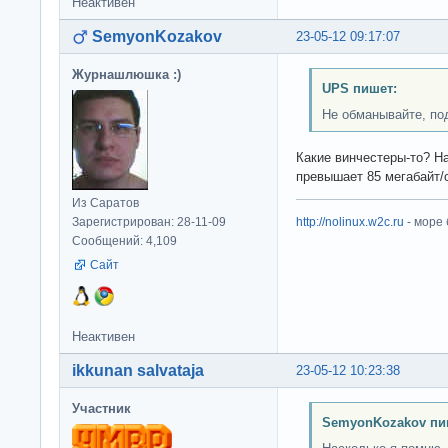
Неактивен
SemyonKozakov
23-05-12 09:17:07
Журнашлюшка :)
UPS пишет:
Не обманывайте, по
Какие винчестеры-то? На
превышает 85 мегабайт/
Из Саратов
Зарегистрирован: 28-11-09
http://nolinux.w2c.ru
- море
Сообщений: 4,109
Сайт
Неактивен
ikkunan salvataja
23-05-12 10:23:38
Участник
SemyonKozakov пи