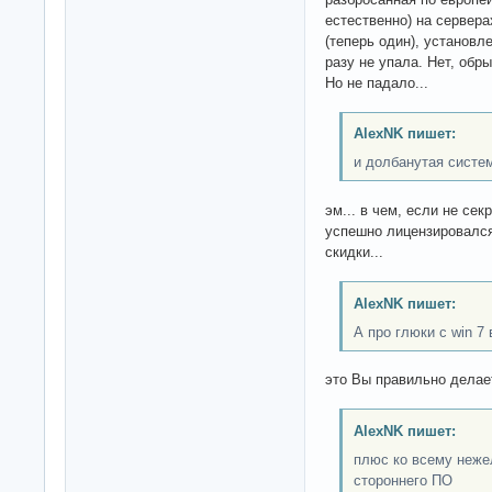
естественно) на сервера
(теперь один), установле
разу не упала. Нет, обр
Но не падало...
AlexNK пишет:
и долбанутая систе
эм... в чем, если не се
успешно лицензировался
скидки...
AlexNK пишет:
А про глюки с win 7
это Вы правильно делае
AlexNK пишет:
плюс ко всему нежел
стороннего ПО