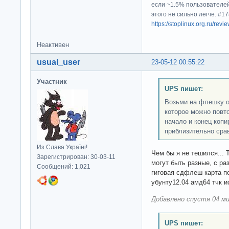
если ~1.5% пользователей
этого не сильно легче. #
https://stoplinux.org.ru/re
Неактивен
usual_user
23-05-12 00:55:22
Участник
UPS пишет:
Возьми на флешку о
которое можно повто
начало и конец копи
приблизительно сра
Из Слава Україні!
Чем бы я не тешился...
Зарегистрирован: 30-03-11
могут быть разные, с ра
Сообщений: 1,021
гиговая сдфлеш карта п
убунту12.04 амд64 тчк и
Добавлено спустя 04 ми
UPS пишет: