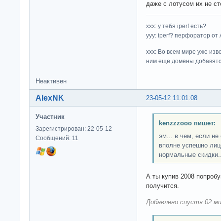
даже с лотусом их не ст
ххх: у тебя iperf есть?
yyy: iperf? перфоратор от
xxx: Во всем мире уже изв
ним еще домены добавятс
Неактивен
AlexNK
23-05-12 11:01:08
Участник
kenzzzooo пишет:
Зарегистрирован: 22-05-12
эм... в чем, если н
Сообщений: 11
вполне успешно лиц
нормальные скидки..
А ты купив 2008 попробу
получится.
Добавлено спустя 02 ми