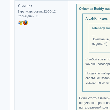
Участник
Okkamas Buddy пи
Зарегистрирован: 22-05-12
Сообщений: 11
AlexNK пишет:
selenscy п
...
Понимаешь, 
ты дебил!)
...
С тобой все в п
хочешь поговори
...
Продукты майкр
обезьянок котор
мышке, но их ст
...
Если кто-то в интер
получаешь право на
пользователей комп