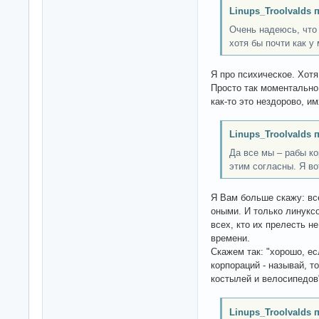
Linups_Troolvalds 
Очень надеюсь, что 
хотя бы почти как у 
Я про психическое. Хотя
Просто так моментально 
как-то это нездорово, им
Linups_Troolvalds 
Да все мы – рабы ко
этим согласны. Я во
Я Вам больше скажу: вс
оными. И только линук
всех, кто их прелесть не
времени.
Скажем так: "хорошо, е
корпораций - называй, т
костылей и велосипедов
Linups_Troolvalds 