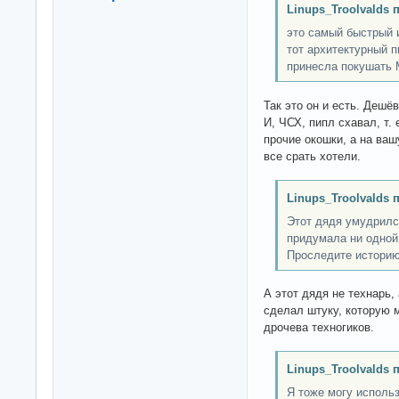
Linups_Troolvalds 
это самый быстрый 
тот архитектурный п
принесла покушать 
Так это он и есть. Дешё
И, ЧСХ, пипл схавал, т.
прочие окошки, а на ва
все срать хотели.
Linups_Troolvalds 
Этот дядя умудрилс
придумала ни одной
Проследите истори
А этот дядя не технарь,
сделал штуку, которую 
дрочева техногиков.
Linups_Troolvalds 
Я тоже могу использ