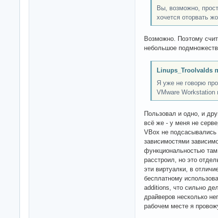
Вы, возможно, прост
хочется оторвать жо
Возможно. Поэтому счи
небольшое подмножество
Linups_Troolvalds 
Я уже не говорю пр
VMware Workstation в
Пользовал и одно, и дру
всё же - у меня не серве
VBox не подсасывались 
зависимостями зависимо
функциональностью там в
расстроил, но это отдел
эти виртуалки, в отличие
бесплатному использова
additions, что сильно де
драйверов несколько не
рабочем месте я провожу