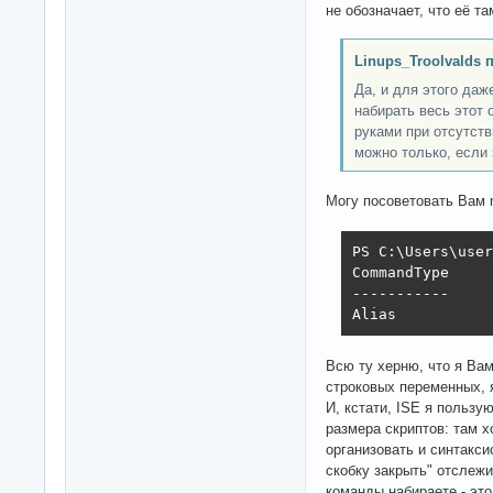
не обозначает, что её та
Linups_Troolvalds 
Да, и для этого даж
набирать весь этот
руками при отсутст
можно только, если
Могу посоветовать Вам 
PS C:\Users\user
CommandType     
-----------     
Alias           
Всю ту херню, что я Ва
строковых переменных, 
И, кстати, ISE я польз
размера скриптов: там 
организовать и синтакси
скобку закрыть" отслеж
команды набираете - эт