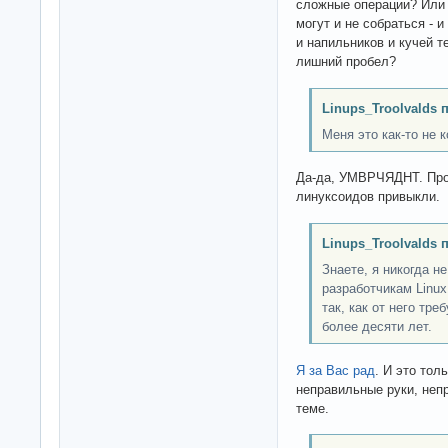
сложные операции? Или 
могут и не собраться - 
и напильников и кучей т
лишний пробел?
Linups_Troolvalds 
Меня это как-то не 
Да-да, УМВРЧЯДНТ. Про
линуксоидов привыкли.
Linups_Troolvalds 
Знаете, я никогда н
разработчикам Linux
так, как от него тре
более десяти лет.
Я
за
Вас
рад
. И это тол
неправильные руки, непр
теме.