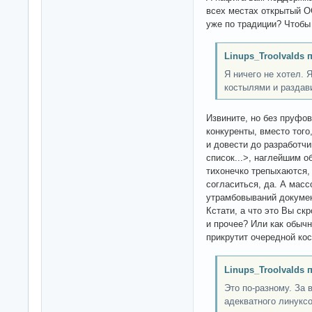
всех местах открытый O
уже по традиции? Чтобы 
Linups_Troolvalds 
Я ничего не хотел. 
костылями и раздави
Извините, но без пруфов
конкуренты, вместо того
и довести до разработчик
список...>, наглейшим о
тихонечко трепыхаются, 
согласиться, да. А масс
утрамбовываний докумен
Кстати, а что это Вы с
и прочее? Или как обыч
прикрутит очередной ко
Linups_Troolvalds 
Это по-разному. За 
адекватного линуксо