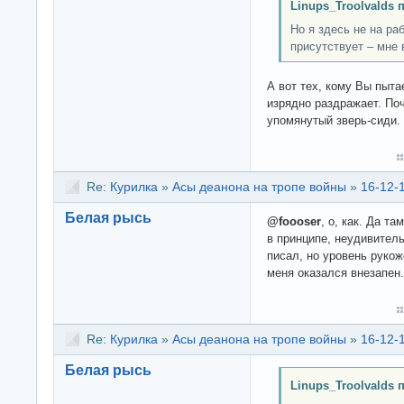
Linups_Troolvalds 
Но я здесь не на раб
присутствует – мне 
А вот тех, кому Вы пыт
изрядно раздражает. По
упомянутый зверь-сиди.
Re:
Курилка
»
Асы деанона на тропе войны
»
16-12-
Белая рысь
@foooser
, о, как. Да т
в принципе, неудивитель
писал, но уровень рукож
меня оказался внезапен.
Re:
Курилка
»
Асы деанона на тропе войны
»
16-12-
Белая рысь
Linups_Troolvalds 