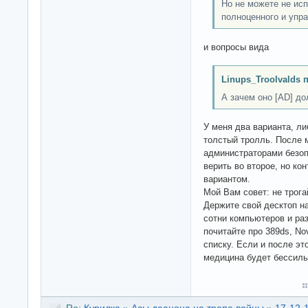
Но не можете не ис
полноценного и упр
и вопросы вида
Linups_Troolvalds 
А зачем оно [AD] д
У меня два варианта, ли
толстый тролль. После 
администраторами безоп
верить во второе, но ко
вариантом.
Мой Вам совет: не трог
Держите свой десктоп на
сотни компьютеров и ра
почитайте про 389ds, Nov
списку. Если и после эт
медицина будет бессиль