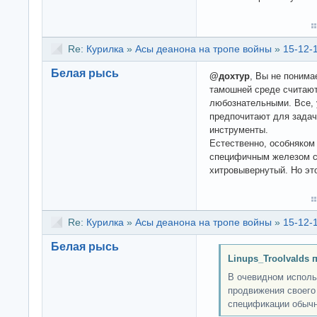
Re:
Курилка
»
Асы деанона на тропе войны
»
15-12-
Белая рысь
@дохтур
, Вы не понима
тамошней среде считаю
любознательными. Все, у
предпочитают для задач
инструменты.
Естественно, особняком 
специфичным железом с
хитровывернутый. Но это
Re:
Курилка
»
Асы деанона на тропе войны
»
15-12-
Белая рысь
Linups_Troolvalds 
В очевидном исполь
продвижения своего 
спецификации обычн