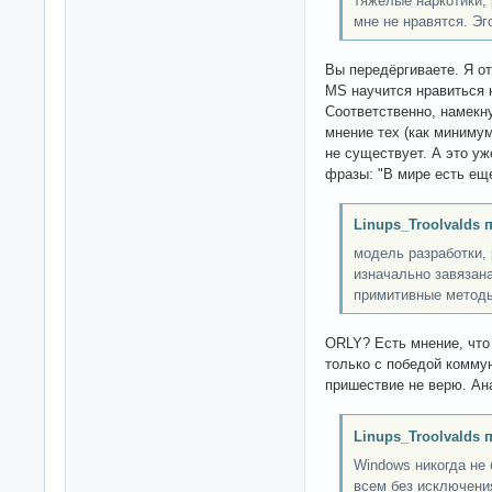
тяжелые наркотики,
мне не нравятся. Эг
Вы передёргиваете. Я от
MS научится нравиться 
Соответственно, намекну
мнение тех (как минимум
не существует. А это уж
фразы: "В мире есть еще
Linups_Troolvalds 
модель разработки,
изначально завязан
примитивные методы
ORLY? Есть мнение, что
только с победой коммун
пришествие не верю. Ан
Linups_Troolvalds 
Windows никогда не 
всем без исключения