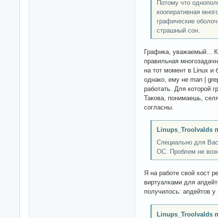
Потому что однопол
кооперативная мног
графические оболоч
страшный сон.
Графика, уважаемый... 
правильная многозадачн
на тот момент в Linux и
однако, ему не man | gre
работать. Для которой 
Такова, понимаешь, селя
согласны.
Linups_Troolvalds 
Специально для Вас
ОС. Проблем не воз
Я на работе свой хост 
виртуалками для апдейта
получилось: апдейтов у 
Linups_Troolvalds 