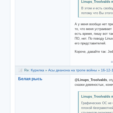
Linups_Troolvalds 
В этом и есть свобо
потому что Вы этого 
А у меня вообще нет пр
то, что меня устраивает 
есть время, пишу вот та
ПО, нет. По поводу Linu
его представителей.
Короче, давайте так: Je
Re:
Курилка
»
Асы деанона на тропе войны
»
16-12-
Белая рысь
@Linups_Troolvalds
, о
сказки девяностых, коне
Linups_Troolvalds 
Графических ОС не б
плохой безграмотно
студентов-экономис