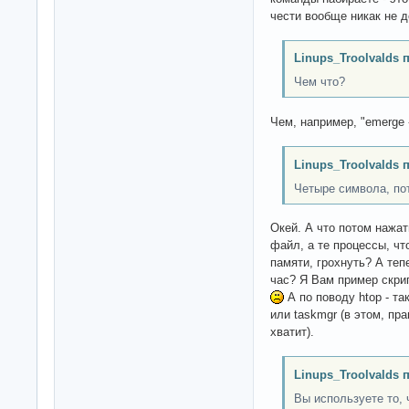
чести вообще никак не д
Linups_Troolvalds 
Чем что?
Чем, например, "emerge -
Linups_Troolvalds 
Четыре символа, по
Окей. А что потом нажат
файл, а те процессы, чт
памяти, грохнуть? А теп
час? Я Вам пример скрип
А по поводу htop - та
или taskmgr (в этом, пр
хватит).
Linups_Troolvalds 
Вы используете то, 