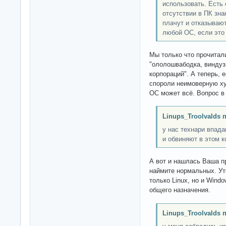
использовать. Есть 
отсутствии в ПК зн
плачут и отказывают
любой ОС, если это 
Мы только что прочитал
"ололошвабодка, виндузя
корпораций". А теперь, 
спороли неимоверную ху
ОС может всё. Вопрос в
Linups_Troolvalds 
у нас технари впада
и обвиняют в этом к
А вот и нашлась Ваша пр
наймите нормальных. Уто
только Linux, но и Windo
общего назначения.
Linups_Troolvalds 