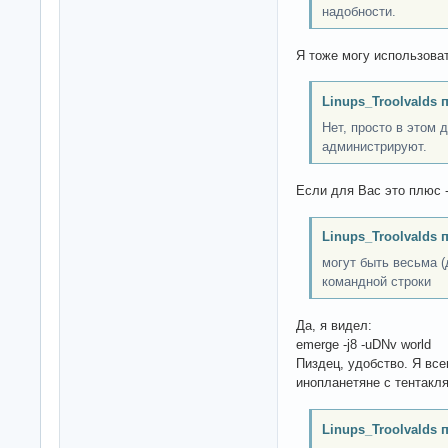
надобности.
Я тоже могу использовать
Linups_Troolvalds 
Нет, просто в этом 
администрируют.
Если для Вас это плюс -
Linups_Troolvalds 
могут быть весьма 
командной строки
Да, я видел:
emerge -j8 -uDNv world
Пиздец, удобство. Я все
инопланетяне с тентакл
Linups_Troolvalds 