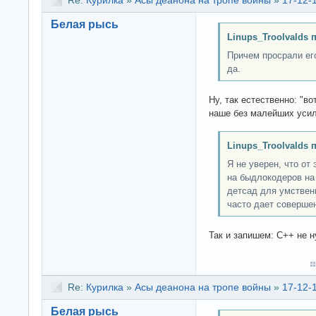
Re:
Курилка
»
Асы деанона на тропе войны
»
17-12-
Белая рысь
Linups_Troolvalds 
Причем просрали его
да.
Ну, так естественно: "во
наше без малейших усил
Linups_Troolvalds 
Я не уверен, что от
на быдлокодеров на
детсад для умствен
часто дает соверше
Так и запишем: C++ не н
Re:
Курилка
»
Асы деанона на тропе войны
»
17-12-
Белая рысь