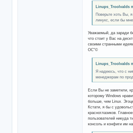
Linups_Troolvalds 
Поверьте хоть Вы, я
линукс, если бы мне
Уважаемый, да заради бо
что стоит у Вас на деск
своими странными идеям
ОС"©
Linups_Troolvalds 
Я надеюсь, что с ни
менеджерам по про
Если Вы не заметили, к
которому Windows нрави
больше, чем Linux. Эгоц
Кстати, я бы с удовольс
красноглазиков. Главное
пользователей никуда т
консоль и конфиги им на