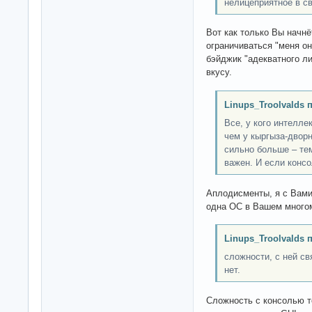
нелицеприятное в с
Вот как только Вы начнё
ограничиваться "меня он
бэйджик "адекватного ли
вкусу.
Linups_Troolvalds 
Все, у кого интелле
чем у кыргыза-дворн
сильно больше – тем
важен. И если консо
Аплодисменты, я с Вами
одна ОС в Вашем многом
Linups_Troolvalds 
сложности, с ней св
нет.
Сложность с консолью т