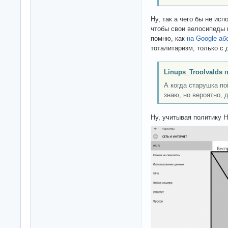
Ну, так а чего бы не исп
чтобы свои велосипеды
помню, как
на Google а
тоталитаризм, только с 
Linups_Troolvalds 
А когда старушка по
знаю, но вероятно, д
Ну, учитывая политику 