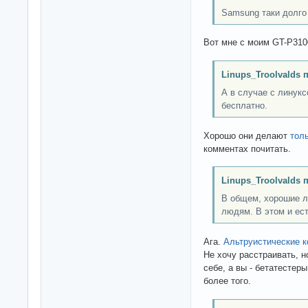
Samsung таки долго 
Вот мне с моим GT-P3100
Linups_Troolvalds 
А в случае с линукс
бесплатно.
Хорошо они делают
тол
комментах почитать.
Linups_Troolvalds 
В общем, хорошие 
людям. В этом и ес
Ага.
Альтруистические к
Не хочу расстраивать, 
себе, а вы - бетатестер
более того.