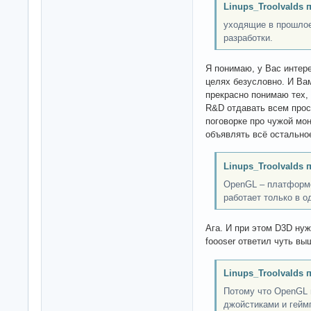
Linups_Troolvalds 
уходящие в прошлое
разработки.
Я понимаю, у Вас интере
целях безусловно. И Вам
прекрасно понимаю тех, 
R&D отдавать всем прост
поговорке про чужой мо
объявлять всё остально
Linups_Troolvalds 
OpenGL – платформ
работает только в о
Ага. И при этом D3D нуж
foooser ответил чуть вы
Linups_Troolvalds 
Потому что OpenGL н
джойстиками и гейм