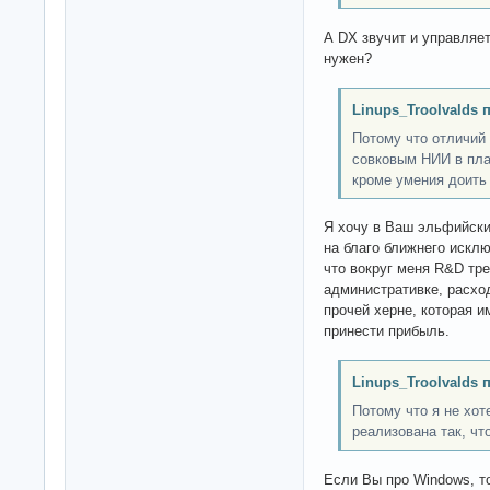
А DX звучит и управляет
нужен?
Linups_Troolvalds 
Потому что отличий
совковым НИИ в пла
кроме умения доить 
Я хочу в Ваш эльфийски
на благо ближнего исклю
что вокруг меня R&D тр
административке, расхо
прочей херне, которая и
принести прибыль.
Linups_Troolvalds 
Потому что я не хот
реализована так, чт
Если Вы про Windows, т