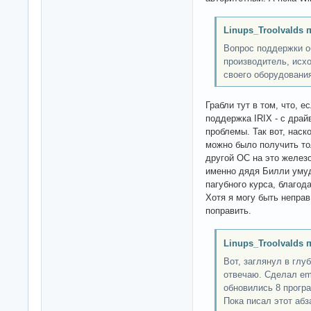
Linups_Troolvalds 
Вопрос поддержки о
производитель, исх
своего оборудования
Грабли тут в том, что, 
поддержка IRIX - с драй
проблемы. Так вот, наск
можно было получить то
другой ОС на это железо
именно дядя Билли умуд
пагубного курса, благод
Хотя я могу быть неправ
поправить.
Linups_Troolvalds 
Вот, заглянул в глу
отвечаю. Сделал eme
обновились 8 програ
Пока писал этот абз