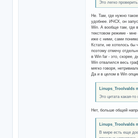
Это легко проверить
Не. Там, где нужно тако
удобнее. ИЧСХ, он запус
Win. А вообще там, где
текстовом режиме - мне о
иже с ними, сами понима
Кстати, не хотелось бы 
поэтому отмечу отдельно
в Win far - это, скорее,
Win отвалился весь гра
мягко говоря, нетривиал
Да и в целом в Win опци
Linups_Troolvalds 
Это цитата какая-то
Нет, больше общей напр
Linups_Troolvalds 
В мире есть еще до