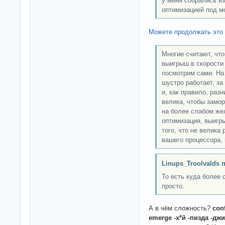
у меня собрались и
оптимизацией под м
Можете продолжать это
Многие считают, что
выигрыш в скорости
посмотрим сами. На
шустро работает, за
и, как правило, раз
велика, чтобы замо
на более слабом жел
оптимизация, выигр
того, что не велика
вашего процессора, 
Linups_Troolvalds 
То есть куда более
просто.
А в чём сложность?
con
emerge -х*й -пизда -дж