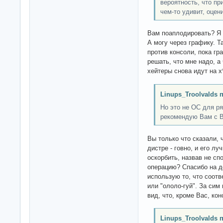
вероятность, что п
чем-то удивит, оце
Вам поаплодировать? Я и
А могу через графику. Т
против консоли, пока г
решать, что мне надо, а 
хейтеры снова идут на х
Linups_Troolvalds 
Но это не ОС для ря
рекомендую Вам с В
Вы только что сказали,
дистре - говно, и его л
оскорбить, назвав не с
операцию? Спасибо на д
использую то, что соотв
или "ололо-гуй". За сим
вид, что, кроме Вас, кон
Linups_Troolvalds 