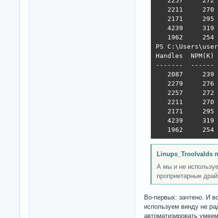
   2257     272 
   2211     270 
   2171     295 
   4239     319 
   1962     254 
PS C:\Users\user
Handles  NPM(K) 
-------  ------ 
   2087     239 
   2279     276 
   2257     272 
   2211     270 
   2171     295 
   4239     319 
   1962     254 
Linups_Troolvalds 
А мы и не использу
проприетарные драй
Во-первых: зачтено. И в
используем винду не ра
автоматизировать умеем