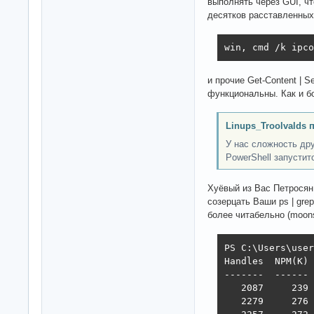
выполнять через GUI, чт
десятков расставленных
win, cmd /k ipco
и прочие Get-Content | S
функциональны. Как и б
Linups_Troolvalds 
У нас сложность дру
PowerShell запустит
Хуёвый из Вас Петросян
созерцать Ваши ps | grep
более читабельно (moons
PS C:\Users\user
Handles  NPM(K) 
-------  ------ 
   2087     239 
   2279     276 