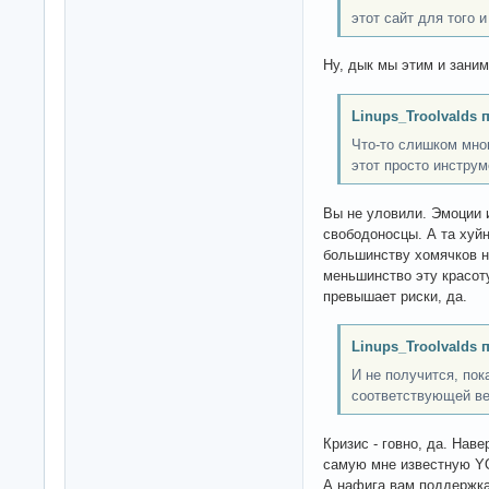
этот сайт для того 
Ну, дык мы этим и заним
Linups_Troolvalds 
Что-то слишком мно
этот просто инструм
Вы не уловили. Эмоции
свободоносцы. А та хуйн
большинству хомячков н
меньшинство эту красоту
превышает риски, да.
Linups_Troolvalds 
И не получится, пок
соответствующей ве
Кризис - говно, да. Наве
самую мне известную Y
А нафига вам поддержка