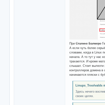
При
Сталине
Балмере
Ге
А если чуть более серь
словами, когда в Linux 
начала. А то тут у нас 
трахаются. И кроме мата
слышал. Стоит вылезти 
контроллеров домена в о
начинаются пляски с бу
Linups_Troolvalds 
Здесь нечего воспев
своих целях.