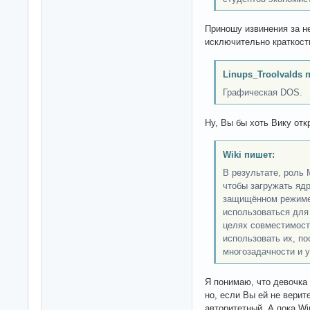
Приношу извинения за н
исключительно краткост
Linups_Troolvalds 
Графическая DOS.
Ну, Вы бы хоть Вику отк
Wiki пишет:
В результате, роль
чтобы загружать яд
защищённом режиме
использоваться для
целях совместимости
использовать их, п
многозадачности и 
Я понимаю, что девочка 
но, если Вы ей не верит
авторитетный. А пока Win