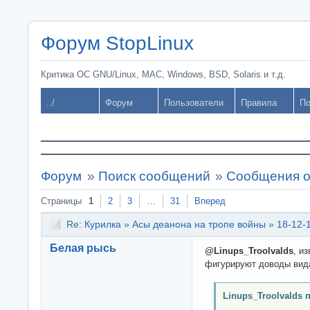
Форум StopLinux
Критика ОС GNU/Linux, MAC, Windows, BSD, Solaris и т.д.
../
Форум
Пользователи
Правила
По
Форум
»
Поиск сообщений
»
Сообщения о
Страницы
1
2
3
…
31
Вперед
Re:
Курилка
»
Асы деанона на тропе войны
»
18-12-
Белая рысь
@Linups_Troolvalds
, и
фигурируют доводы вид
Linups_Troolvalds 