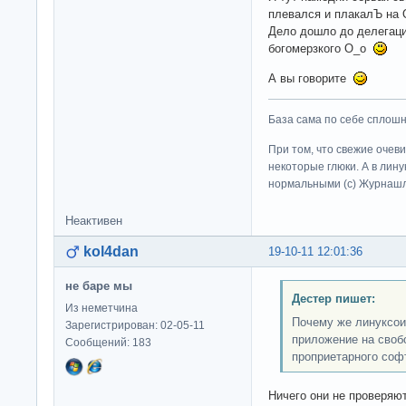
плевался и плакалЪ на 
Дело дошло до делегаци
богомерзкого О_о
А вы говорите
База сама по себе сплошно
При том, что свежие очев
некоторые глюки. А в лину
нормальными (c) Журна
Неактивен
kol4dan
19-10-11 12:01:36
не баре мы
Дестер пишет:
Из неметчина
Почему же линуксои
Зарегистрирован: 02-05-11
приложение на своб
Сообщений: 183
проприетарного соф
Ничего они не проверяют