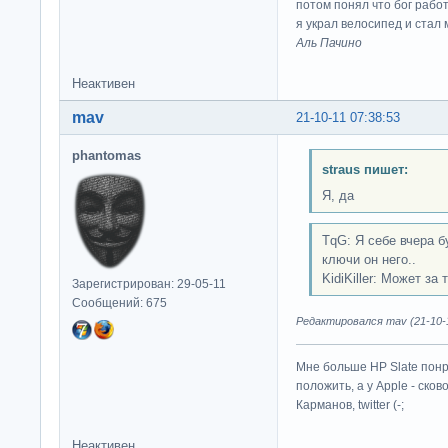
потом понял что бог работ
я украл велосипед и стал
Аль Пачино
Неактивен
mav
21-10-11 07:38:53
phantomas
straus пишет:
Я, да
TqG: Я себе вчера б
ключи он него..
KidiKiller: Может за
Зарегистрирован: 29-05-11
Сообщений: 675
Редактировался mav (21-10-1
Мне больше HP Slate понр
положить, а у Apple - ско
Карманов, twitter (-;
Неактивен