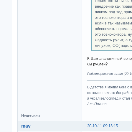
теряет сотни тысяч 
внедрение как прави
пинком под зад прям
это говноконтора а 
если в так называем
обеспечить нормаль
это говноконтора, н
жадность рулит, а т
линухом, ОО( подста
К Вам аналогичный вопр
бы рублей?
Редактировался straus (20-10
В детстве я молил бога о 
потом понял что бог работ
я украл велосипед и стал
Аль Пачино
Неактивен
mav
20-10-11 09:13:15