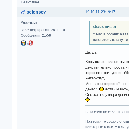
Неактивен
selenscy
19-10-11 23:19:17
Участник
straus пишет:
Зарегистрирован: 28-11-10
У нас в организаци
Сообщений: 2,558
плюются, плачут и 
Да, да.
Весь смысл ваших выска
действительно проста -
хорошее стоит денег. Уб
Антарктиду.
Мне вот интересно? поче
денег?
Хотя бы чуть,
Оно же, по утверждени
База сама по себе сплошно
При том, что свежие очев
некоторые глюки. А в лину