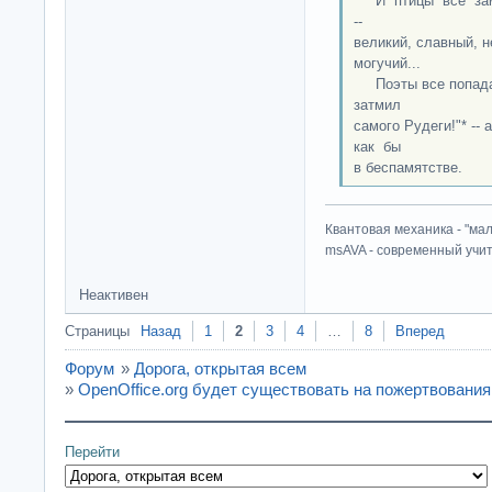
И птицы все замо
--
великий, славный, 
могучий...
Поэты все попадали
затмил
самого Рудеги!"* --
как бы
в беспамятстве.
Квантовая механика - "ма
msAVA - современный учит
Неактивен
Страницы
Назад
1
2
3
4
…
8
Вперед
Форум
»
Дорога, открытая всем
»
OpenOffice.org будет существовать на пожертвования
Перейти