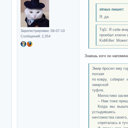
straus пишет:
Я, да
TqG: Я себе вче
Зарегистрирован: 08-07-10
проебал ключи о
Сообщений: 2,354
KidiKiller: Може
Знаешь кого он напомин
Эмир бросил ему гор
ползая
по ковру, собирал 
эмирской
туфле.
Милостиво засмеяв
-- Нам тоже пришли
Когда мы вышли 
устыдившись
ничтожества своего,
спряталась в туч