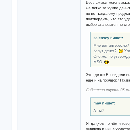
Весь смысл моих высказ
же легко за чужие деньг
но вот когда ему предл
подтвердить, что это у
выбор становится не ст
selenscy пишет:
Мне вот интересно? 
берут денег?
Хот
Оно же, по утвержд
MSO
Это где же Вы видели в
ещё и на порядок? Приве
Добавлено спустя 03 ми
mav пишет:
А ты?
Я, да (хотя, о чём я гов
обвиняю в нищебродстве