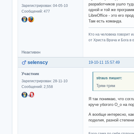
разработчиков ушло туд
Зарегистрирован: 04-05-10
одной и той же програм
Сообщений: 477
LibreOffice - это его пр
Там есть команда.
Кто на человека говорит и
от Христа Врача и Бога в о
Неактивен
selenscy
19-10-11 15:57:49
Участник
straus пишет:
Зарегистрирован: 28-11-10
Трям-трям
Сообщений: 2,558
Я так понимаю, что сог
круче убогого О_о на по
А вообще интересно, к
поделия, разной степен
База сама по себе сплошно