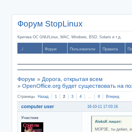
Форум StopLinux
Критика ОС GNU/Linux, MAC, Windows, BSD, Solaris и т.д.
../
Форум
Пользователи
Правила
По
Форум
»
Дорога, открытая всем
»
OpenOffice.org будет существовать на п
Страницы
Назад
1
2
3
4
…
8
Вперед
computer user
18-10-11 17:03:16
Участник
AleksK пишет:
MOP3E, ты дебил, и 