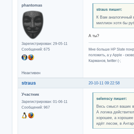
phantomas
straus пишет:
К Вам аналогичный 
миллион хотя бы ру
А ты?
Зарегистрирован: 29-05-11
Сообщений: 675
Мне больше HP Slate понр
положить, а у Apple - ско
Карманов, twitter (-;
Неактивен
straus
20-10-11 09:22:58
Участник
selenscy пишет:
Зарегистрирован: 01-06-11
Весь смысл ваших в
Сообщений: 967
А логика действител
хорошее, а хорошее 
идёт лесом, в Антар