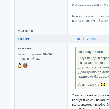
Редактировался kol4dan (19-1
Мое имхо - мое и только м
Все сказанное мной может
Неактивен
straus
19-10-11 12:32:22
Участник
selenscy пишет:
Зарегистрирован: 01-06-11
Я тут намедни серва
Сообщений: 967
народ долго плевал
другие поделия тож
Дело дошло до деле
защите от богомерз
А вы говорите
У нас в организации на
плачут и идут к начальс
пользователь приобретёт