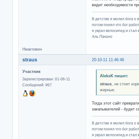
видит необходимости пр
В детстве я молил бога о 
потом понял что бог работ
я украл велосипед и стал
Аль Пачино
Неактивен
straus
20-10-11 11:46:46
Участник
AleksK пишет:
Зарегистрирован: 01-06-11
straus
, не стоит ко
Сообщений: 967
жирные.
Тогда этот сайт преврат
закапывателей - будет с
В детстве я молил бога о 
потом понял что бог работ
я украл велосипед и стал