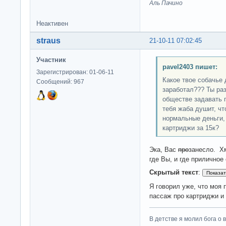
Аль Пачино
Неактивен
straus
21-10-11 07:02:45
Участник
pavel2403 пишет:
Зарегистрирован: 01-06-11
Какое твое собачье 
Сообщений: 967
заработал??? Ты раз
обществе задавать 
тебя жаба душит, ч
нормальные деньги,
картриджи за 15к?
Эка, Вас
про
занесло. Х
где Вы, и где приличное
Скрытый текст
:
Я говорил уже, что моя 
пассаж про картриджи и
В детстве я молил бога о 