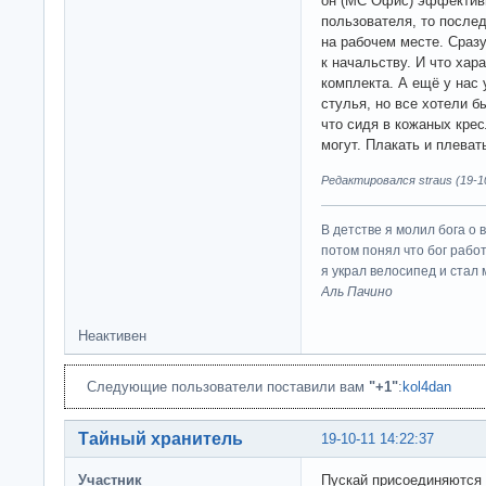
он (МС Офис) эффективн
пользователя, то после
на рабочем месте. Сраз
к начальству. И что хара
комплекта. А ещё у нас
стулья, но все хотели б
что сидя в кожаных крес
могут. Плакать и плеват
Редактировался straus (19-10
В детстве я молил бога о 
потом понял что бог работ
я украл велосипед и стал
Аль Пачино
Неактивен
Следующие пользователи поставили вам
"+1"
:
kol4dan
Тайный хранитель
19-10-11 14:22:37
Участник
Пускай присоединяются к