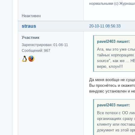
нормальными (c) Журна
Неактивен
straus
20-10-11 08:56:33
Участник
pavel2403 пишет:
Зарегистрирован: 01-06-11
Ага, мы это уже слы
Сообщений: 967
тайных корпорациях
source", как же ...
верю, клоун!!!
Да меня вообще не сущес
Вы проснётесь и окажет
виндовс установлен и н
pavel2403 пишет:
Все потехи с ОО ли
организациях сразу 
клиенту или постав
документ из этой ор