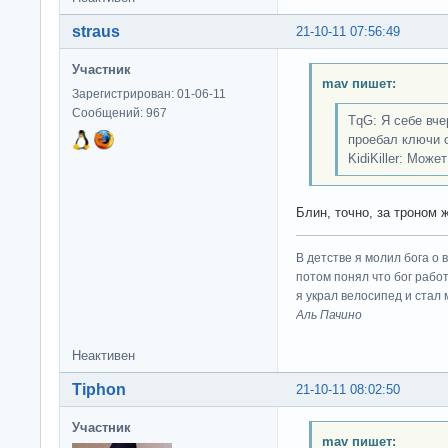
straus
21-10-11 07:56:49
Участник
mav пишет:
Зарегистрирован: 01-06-11
Сообщений: 967
TqG: Я себе вче
проебал ключи о
KidiKiller: Може
Блин, точно, за троном 
В детстве я молил бога о 
потом понял что бог работ
я украл велосипед и стал
Аль Пачино
Неактивен
Tiphon
21-10-11 08:02:50
Участник
mav пишет: