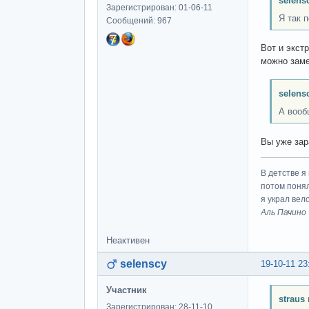
selens
Зарегистрирован: 01-06-11
Я так 
Сообщений: 967
Вот и экст
можно заме
selens
А вооб
Вы уже зар
В детстве я
потом понял
я украл вел
Аль Пачино
Неактивен
selenscy
19-10-11 23
Участник
straus
Зарегистрирован: 28-11-10