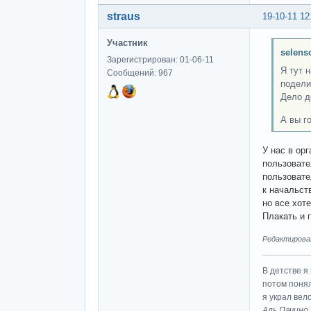
straus
19-10-11 12
Участник
selens
Зарегистрирован: 01-06-11
Я тут 
Сообщений: 967
подели
Дело д
А вы г
У нас в ор
пользовате
пользовате
к начальст
но все хот
Плакать и 
Редактировалс
В детстве я
потом понял
я украл вел
Аль Пачино