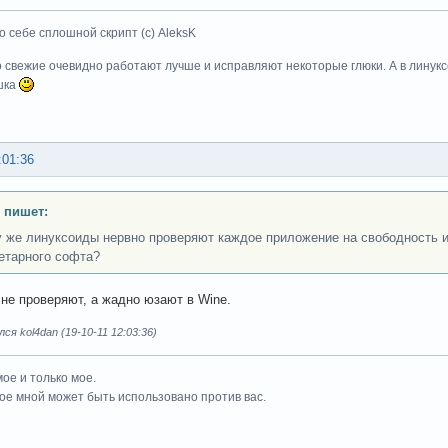
о себе сплошной скрипт (с) AleksK
о свежие очевидно работают лучше и исправляют некоторые глюки. А в линуксе
шка
:01:36
 пишет:
 же линуксоиды нервно проверяют каждое приложение на свободность и
етарного софта?
 не проверяют, а жадно юзают в Wine.
ся kol4dan (19-10-11 12:03:36)
мое и только мое.
ое мной может быть использовано против вас.