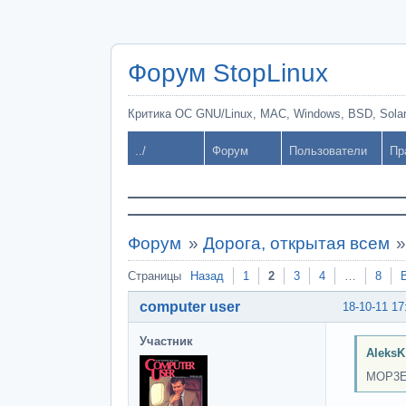
Форум StopLinux
Критика ОС GNU/Linux, MAC, Windows, BSD, Solari
../
Форум
Пользователи
Пр
Форум
»
Дорога, открытая всем
Страницы
Назад
1
2
3
4
…
8
computer user
18-10-11 17
Участник
AleksK
MOP3E,