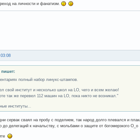
реход на личности и фанатизм.
:03:08
 пишет:
ентариях полный набор линукс-штампов.
ел свой институт и несколько школ на LO, чего и всем желаю!
оте так же перевел 112 машин на LO, пока никто не возникал."
ные институты...
дни сервак сваял на пробу с поделием, так народ долго плевался и плак
 до делегаций к начальству, с мольбами о защите от богомерзкого О_
рите