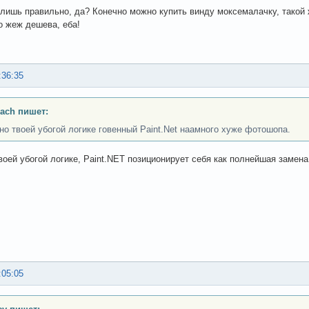
слишь правильно, да? Конечно можно купить винду моксемалачку, такой
то жеж дешева, еба!
:36:35
ach пишет:
но твоей убогой логике говенный Paint.Net наамного хуже фотошопа.
воей убогой логике, Paint.NET позиционирует себя как полнейшая замен
:05:05