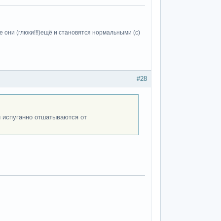
 они (глюки!!!)ещё и становятся нормальными (c)
#28
 испуганно отшатываются от