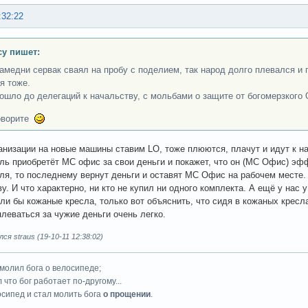
:32:22
cy пишет:
намедни сервак сваял на пробу с поделием, так народ долго плевался и 
я тоже.
ошло до делегаций к начальству, с мольбами о защите от богомерзког
оворите
ганизации на новые машины ставим LO, тоже плюются, плачут и идут к на
ль приобретёт МС офис за свои деньги и покажет, что он (МС Офис) эф
ля, то последнему вернут деньги и оставят МС Офис на рабочем месте.
ву. И что характерно, ни кто не купил ни одного комплекта. А ещё у нас
ели бы кожаные кресла, только вот объяснить, что сидя в кожаных кресла
плеваться за чужие деньги очень легко.
я straus (19-10-11 12:38:02)
 молил бога о велосипеде;
 что бог работает по-другому...
осипед и стал молить бога
о прощении
.