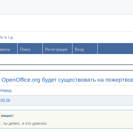
s и т.д.
авила
Поиск
Регистрация
Вход
»
OpenOffice.org будет существовать на пожертво
Вперед
:03:16
 пишет:
 ты дебил, и это диагноз.