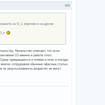
#29
плакалЪ на О_о, впрочем и на другие
о О_о
чальству. Начальство отвечает, что если
фективнее LO именно в работе этого
 Сразу прекращаются и плевки и плач и походы
 у многих сотрудников обычные офисные стулья,
х их результативность возрастёт не могут.