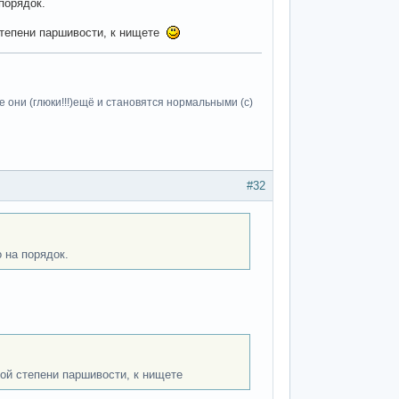
порядок.
степени паршивости, к нищете
 они (глюки!!!)ещё и становятся нормальными (c)
#32
 на порядок.
ой степени паршивости, к нищете