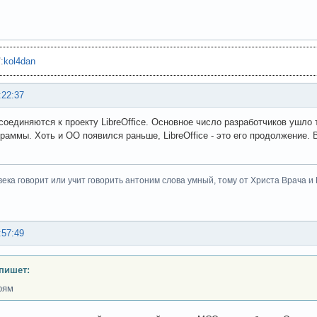
"
:
kol4dan
:22:37
соединяются к проекту LibreOffice. Основное число разработчиков ушло 
граммы. Хоть и OO появился раньше, LibreOffice - это его продолжение. 
века говорит или учит говорить антоним слова умный, тому от Христа Врача и Бо
:57:49
 пишет:
рям