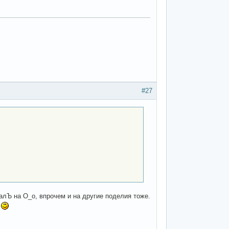
#27
алЪ на О_о, впрочем и на другие поделия тоже.
о