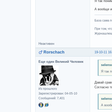
Я так пони
А вообще и
База сама п
При том, чт
Журнашлю
Неактивен
Rorschach
19-10-11 16
Еще один Великий Человек
selens
Я так 
Давай срав
Согласно т
Из прошлого
Зарегистрирован: 04-05-10
Сообщений: 7,401
selens
А вооб