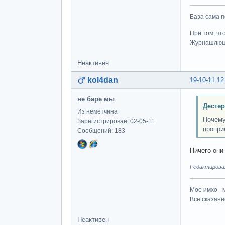
База сама п
При том, чт
Журнашлю
Неактивен
kol4dan
19-10-11 12
не баре мы
Дестер
Из неметчина
Почему
Зарегистрирован: 02-05-11
пропри
Сообщений: 183
Ничего они
Редактировал
Мое имхо - 
Все сказанн
Неактивен