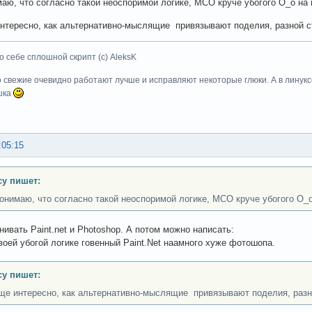
маю, что согласно такой неоспоримой логике, МСО круче убогого О_о на 
нтересно, как альтернативно-мыслящие привязывают поделия, разной 
о себе сплошной скрипт (с) AleksK
о свежие очевидно работают лучше и исправляют некоторые глюки. А в линуксе
шка
:05:15
cy пишет:
понимаю, что согласно такой неоспоримой логике, МСО круче убогого О_о
нивать Paint.net и Photoshop. А потом можно написать:
воей убогой логике говенный Paint.Net наамного хуже фотошопа.
cy пишет:
ще интересно, как альтернативно-мыслящие привязывают поделия, разн