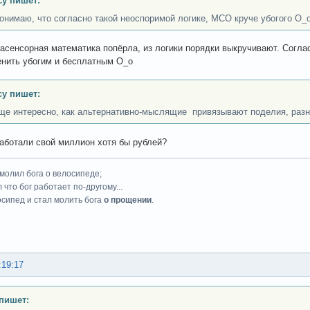
cy пишет:
понимаю, что согласно такой неоспоримой логике, МСО круче убогого О_о
расенсорная математика попёрла, из логики порядки выкручивают. Согла
нить убогим и бесплатным О_о
cy пишет:
ще интересно, как альтернативно-мыслящие привязывают поделия, раз
аботали свой миллион хотя бы рублей?
 молил бога о велосипеде;
 что бог работает по-другому...
осипед и стал молить бога
о прощении
.
:19:17
 пишет: