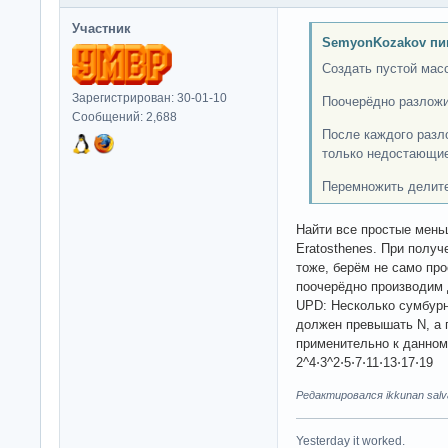
Участник
SemyonKozakov пи
Создать пустой мас
Зарегистрирован: 30-01-10
Поочерёдно разложи
Сообщений: 2,688
После каждого разл
только недостающие
Перемножить делител
Найти все простые мень
Eratosthenes. При получ
тоже, берём не само пр
поочерёдно производим
UPD: Несколько сумбурн
должен превышать N, а п
применительно к данно
2^4⋅3^2⋅5⋅7⋅11⋅13⋅17⋅19
Редактировался ikkunan salva
Yesterday it worked.