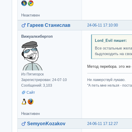
Неактивен
Гареев Станислав
24-06-11 17:10:00
Вижуалкибергоп
Lord_Evil пишет:
Все остальные жела
быдлокодить на сво
Метод перебора. это же
Из Пятигорск
Зарегистрирован: 24-07-10
Не ламерствуй лукаво.
Сообщений: 3,103
"А петь мне нельзя - пост
Сайт
Неактивен
SemyonKozakov
24-06-11 17:12:27