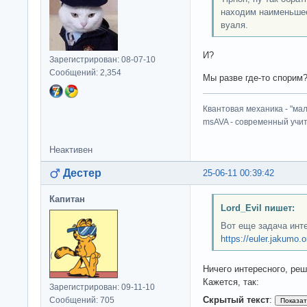
находим наименьшее
                
вуаля.
                
                
                
И?
Зарегистрирован: 08-07-10
                
Сообщений: 2,354
                
Мы разве где-то спорим
                
                
Квантовая механика - "ма
                
msAVA - современный учит
                
            }

Неактивен
            int 
            //st
Дестер
25-06-11 00:39:42
            time
            //se
Капитан
            numb
Lord_Evil пишет:
            Cons
Вот еще задача инт
        }

https://euler.jakumo.
    }

}
Ничего интересного, реш
Кажется, так:
Зарегистрирован: 09-11-10
Скрытый текст
:
Сообщений: 705