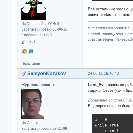
Все остальные желающи
своих любимых языках.
Из Deepest Pits Of Hell
Интеллигент боится лиш
Зарегистрирован: 06-06-10
корней, потому что спра
Сообщений: 1,887
сразу выeбaть телеграф
Сайт
Неактивен
SemyonKozakov
24-06-11 16:46:40
Журнашлюшка :)
Lord_Evil
, зачем на ру
задача. Ответ (как я быс
Добавлено спустя 07 ми
Быдлорешение на быдло
i = 0

Из Саратов
while True:

Зарегистрирован: 28-11-09
    i += 1
