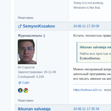
Today it is not working.
Windows is like that.
Неактивен
SemyonKozakov
24-06-11 17:30:09
Журнашлюшка :)
Кстати, полностью прав
ikkunan salvataja п
Найти все простые 
Eratosthenes.
Из Саратов
Можно нескромный вопро
Зарегистрирован: 28-11-09
школьный программы на 
Сообщений: 4,109
его писать именно на ан
Сайт
https://nolinux.w2c.ru
- мор
Неактивен
ikkunan salvataja
24-06-11 17:35:34