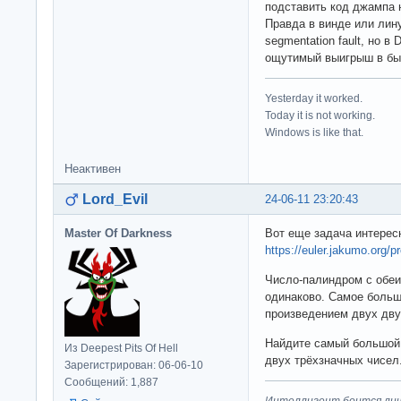
подставить код джампа 
Правда в винде или лин
segmentation fault, но в
ощутимый выигрыш в бы
Yesterday it worked.
Today it is not working.
Windows is like that.
Неактивен
Lord_Evil
24-06-11 23:20:43
Master Of Darkness
Вот еще задача интерес
https://euler.jakumo.org/p
Число-палиндром с обеих
одинаково. Самое больш
произведением двух дву
Найдите самый большой
Из Deepest Pits Of Hell
двух трёхзначных чисел
Зарегистрирован: 06-06-10
Сообщений: 1,887
Интеллигент боится лиш