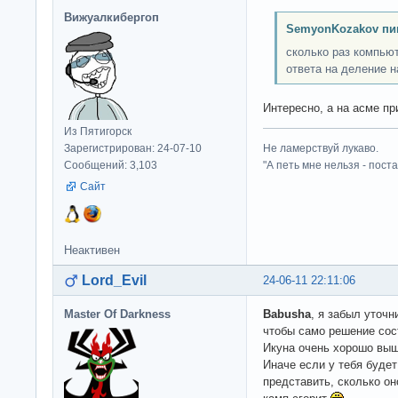
Вижуалкибергоп
SemyonKozakov пи
сколько раз компьют
ответа на деление н
Интересно, а на асме п
Из Пятигорск
Зарегистрирован: 24-07-10
Не ламерствуй лукаво.
Сообщений: 3,103
"А петь мне нельзя - пост
Сайт
Неактивен
Lord_Evil
24-06-11 22:11:06
Master Of Darkness
Babusha
, я забыл уточн
чтобы само решение сос
Икуна очень хорошо выш
Иначе если у тебя будет
представить, сколько о