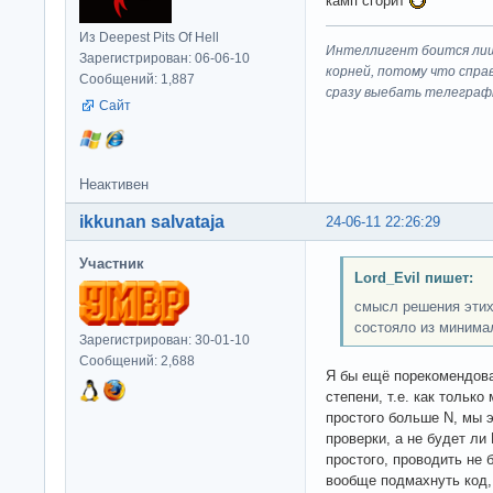
камп сгорит
Из Deepest Pits Of Hell
Интеллигент боится лиш
Зарегистрирован: 06-06-10
корней, потому что спра
Сообщений: 1,887
сразу выeбaть телеграф
Сайт
Неактивен
ikkunan salvataja
24-06-11 22:26:29
Участник
Lord_Evil пишет:
смысл решения этих
состояло из минима
Зарегистрирован: 30-01-10
Сообщений: 2,688
Я бы ещё порекомендова
степени, т.е. как тольк
простого больше N, мы 
проверки, а не будет ли
простого, проводить не
вообще подмахнуть код, 