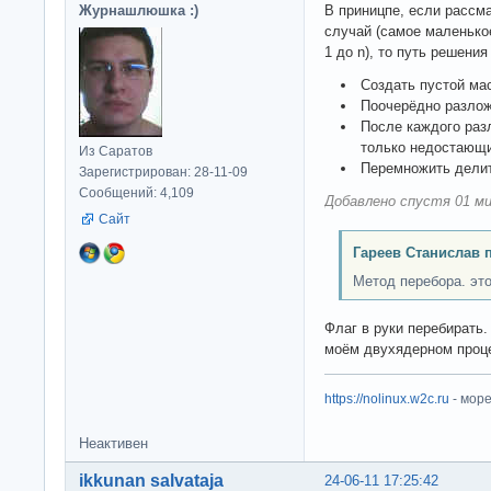
Журнашлюшка :)
В приницпе, если рассм
случай (самое маленькое
1 до n), то путь решения
Создать пустой ма
Поочерёдно разлож
После каждого раз
только недостающи
Из Саратов
Перемножить делит
Зарегистрирован: 28-11-09
Сообщений: 4,109
Добавлено спустя 01 ми
Сайт
Гареев Станислав 
Метод перебора. это
Флаг в руки перебирать.
моём двухядерном проце
https://nolinux.w2c.ru
- мор
Неактивен
ikkunan salvataja
24-06-11 17:25:42