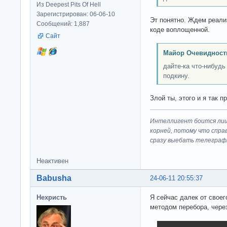
Из Deepest Pits Of Hell
Зарегистрирован: 06-06-10
Эт понятно. Ждем реали
Сообщений: 1,887
коде воплощенной.
Сайт
Майор Очевидност
дайте-ка что-нибуд
подкину.
Злой ты, этого и я так п
Интеллигент боится лиш
корней, потому что спра
сразу выeбaть телеграф
Неактивен
Babusha
24-06-11 20:55:37
Нехристь
Я сейчас далек от своег
методом перебора, через