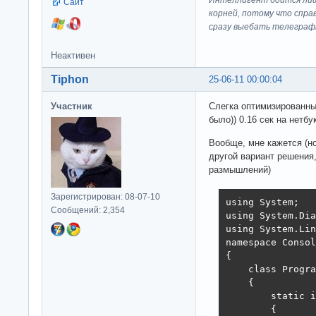
Сайт
корней, потому что спра
сразу выeбaть телеграф
Неактивен
Tiphon
25-06-11 00:00:04
Участник
Слегка оптимизированны
было)) 0.16 сек на нетбу
Вообще, мне кажется (но
другой вариант решения,
размышлений)
Зарегистрирован: 08-07-10
using System;

Сообщений: 2,354
using System.Dia
using System.Lin
namespace Consol
{

    class Progra
    {

        static i
        {
