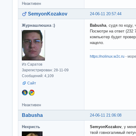
Неактивен
SemyonKozakov
24-06-11 20:57:44
Журнашлюшка :)
Babusha
, судя по коду,
Посмотри на ответ (232 
компьютер будет проверя
нацело.
https://nolinux.w2c.ru
- мор
Из Саратов
Зарегистрирован: 28-11-09
Сообщений: 4,109
Сайт
Неактивен
Babusha
24-06-11 21:06:08
Нехристь
SemyonKozakov
, у мен
твой говногалимый петун