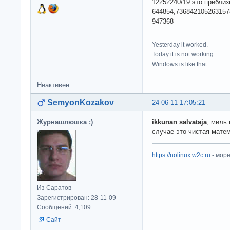
12252240/19 это прибли
644854,73684210526315
947368
Yesterday it worked.
Today it is not working.
Windows is like that.
Неактивен
SemyonKozakov
24-06-11 17:05:21
Журнашлюшка :)
ikkunan salvataja
, миль
случае это чистая мате
https://nolinux.w2c.ru
- мор
Из Саратов
Зарегистрирован: 28-11-09
Сообщений: 4,109
Сайт