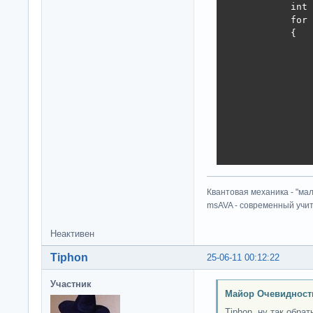
            int 
            for 
            {

                
                
                
                
                
                
                
                
                
                
            }

Квантовая механика - "ма
        }

msAVA - современный учит
        static v
        {

            var 
Неактивен
            //st
Tiphon
25-06-11 00:12:22
            Stop
            time
Участник
            //ar
Майор Очевидност
            for(
Tiphon, ну так обра
            {
