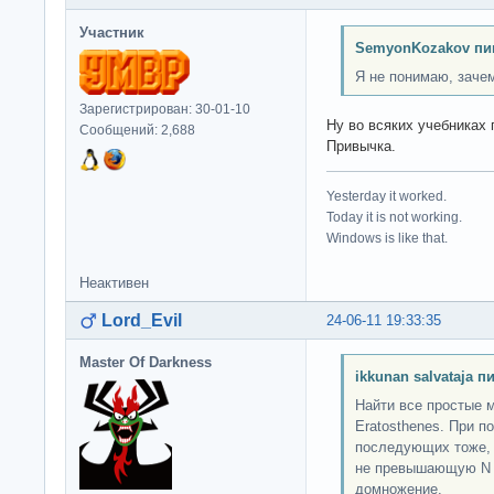
Участник
SemyonKozakov пи
Я не понимаю, зачем
Зарегистрирован: 30-01-10
Ну во всяких учебниках 
Сообщений: 2,688
Привычка.
Yesterday it worked.
Today it is not working.
Windows is like that.
Неактивен
Lord_Evil
24-06-11 19:33:35
Master Of Darkness
ikkunan salvataja п
Найти все простые 
Eratosthenes. При п
последующих тоже, б
не превышающую N 
домножение.