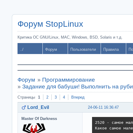
Форум StopLinux
Критика ОС GNU/Linux, MAC, Windows, BSD, Solaris и т.д.
../
Форум
Пользователи
Правила
По
Форум
»
Программирование
»
Задание для бабуши! Выполнить на руби
Страницы
1
2
3
4
Вперед
Lord_Evil
24-06-11 16:36:47
Master Of Darkness
2520 - самое мал
Какое самое мале