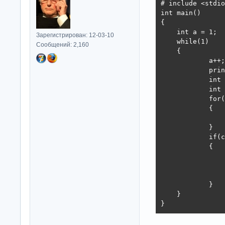
# include <stdio
int main()

{

    int a = 1;

Зарегистрирован: 12-03-10
    while(1)

Сообщений: 2,160
    {

            a++;

            prin
            int 
            int 
            for(
            {

                
            }

            if(c
            {

                
                
                
            }

    }

}