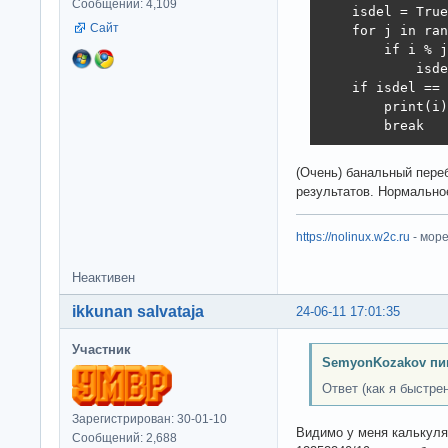
Сообщений: 4,109
    isdel = True

Сайт
    for j in ran
        if i % j
            isde
    if isdel == 
        print(i)

        break
(Очень) банальный пере
результатов. Нормально
https://nolinux.w2c.ru
- мор
Неактивен
ikkunan salvataja
24-06-11 17:01:35
Участник
SemyonKozakov пи
Ответ (как я быстрен
Зарегистрирован: 30-01-10
Видимо у меня калькуля
Сообщений: 2,688