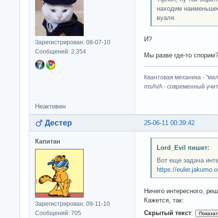
находим наименьшее
                
вуаля.
                
                
                
И?
Зарегистрирован: 08-07-10
                
Сообщений: 2,354
                
Мы разве где-то спорим
                
                
Квантовая механика - "ма
                
msAVA - современный учит
                
            }

Неактивен
            int 
            //st
Дестер
25-06-11 00:39:42
            time
            //se
Капитан
            numb
Lord_Evil пишет:
            Cons
Вот еще задача инт
        }

https://euler.jakumo.
    }

}
Ничего интересного, реш
Кажется, так:
Зарегистрирован: 09-11-10
Скрытый текст
:
Сообщений: 705