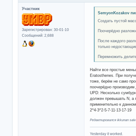
Участник
SemyonKozakov пи
Создать пустой мас
Зарегистрирован: 30-01-10
Поочерёдно разложи
Сообщений: 2,688
После каждого разл
только недостающие
Перемножить делител
Найти все простые мень
Eratosthenes. При получ
тоже, берём не само пр
поочерёдно производим
UPD: Несколько сумбурн
должен превышать N, а п
применительно к данно
2^4⋅3^2⋅5⋅7⋅11⋅13⋅17⋅19
Редактировался ikkunan salva
Yesterday it worked.