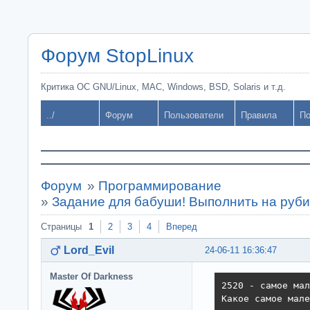
Форум StopLinux
Критика ОС GNU/Linux, MAC, Windows, BSD, Solaris и т.д.
../
Форум
Пользователи
Правила
По
Форум
»
Программирование
»
Задание для бабуши! Выполнить на руби
Страницы
1
2
3
4
Вперед
Lord_Evil
24-06-11 16:36:47
Master Of Darkness
2520 - самое мал
Какое самое мале