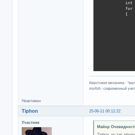
            int 
            for 
            {

                
                
                
                
                
                
                
                
                
                
            }

Квантовая механика - "ма
        }

msAVA - современный учит
        static v
        {

            var 
Неактивен
            //st
Tiphon
25-06-11 00:12:22
            Stop
            time
Участник
            //ar
Майор Очевидност
            for(
Tiphon, ну так обра
            {
