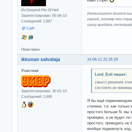
камп сгорит
Из Deepest Pits Of Hell
Интеллигент боится лиш
Зарегистрирован: 06-06-10
корней, потому что спра
Сообщений: 1,887
сразу выeбaть телеграф
Сайт
Неактивен
ikkunan salvataja
24-06-11 22:26:29
Участник
Lord_Evil пишет:
смысл решения этих
состояло из минима
Зарегистрирован: 30-01-10
Сообщений: 2,688
Я бы ещё порекомендова
степени, т.е. как тольк
простого больше N, мы 
проверки, а не будет ли
простого, проводить не
вообще подмахнуть код, 