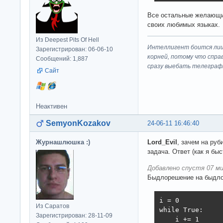
Все остальные желающи
своих любимых языках.
Из Deepest Pits Of Hell
Интеллигент боится лиш
Зарегистрирован: 06-06-10
корней, потому что спра
Сообщений: 1,887
сразу выeбaть телеграф
Сайт
Неактивен
SemyonKozakov
24-06-11 16:46:40
Журнашлюшка :)
Lord_Evil
, зачем на ру
задача. Ответ (как я быс
Добавлено спустя 07 ми
Быдлорешение на быдло
i = 0

Из Саратов
while True:

Зарегистрирован: 28-11-09
    i += 1
