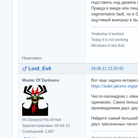
подставить код джампа 
Правда в винде или лин
segmentation fault, но в
ощутимый выигрыш в бы
Yesterday it worked.
Today it is not working.
Windows is like that.
Неактивен
Lord_Evil
24-06-11 23:20:43
Master Of Darkness
Вот еще задача интерес
https://euler.jakumo.org/p
Число-палиндром с обеих
одинаково. Самое больш
произведением двух дву
Найдите самый большой
Из Deepest Pits Of Hell
двух трёхзначных чисел
Зарегистрирован: 06-06-10
Сообщений: 1,887
Интеллигент боится лиш