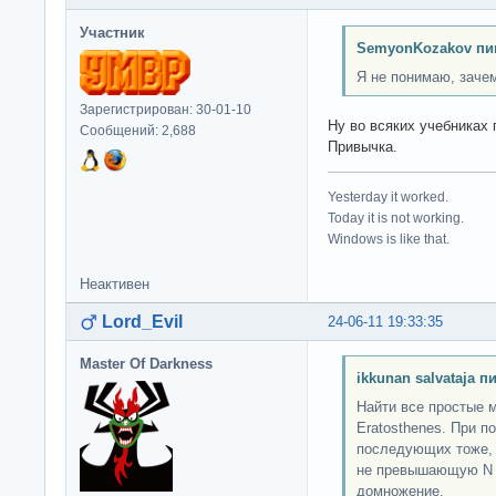
Участник
SemyonKozakov пи
Я не понимаю, зачем
Зарегистрирован: 30-01-10
Ну во всяких учебниках 
Сообщений: 2,688
Привычка.
Yesterday it worked.
Today it is not working.
Windows is like that.
Неактивен
Lord_Evil
24-06-11 19:33:35
Master Of Darkness
ikkunan salvataja п
Найти все простые 
Eratosthenes. При п
последующих тоже, б
не превышающую N 
домножение.