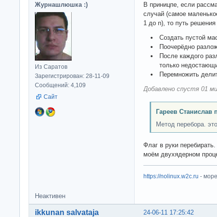
Журнашлюшка :)
В приницпе, если рассм
случай (самое маленькое
1 до n), то путь решения
Создать пустой ма
Поочерёдно разлож
После каждого раз
только недостающи
Из Саратов
Перемножить делит
Зарегистрирован: 28-11-09
Сообщений: 4,109
Добавлено спустя 01 ми
Сайт
Гареев Станислав 
Метод перебора. это
Флаг в руки перебирать.
моём двухядерном проце
https://nolinux.w2c.ru
- мор
Неактивен
ikkunan salvataja
24-06-11 17:25:42