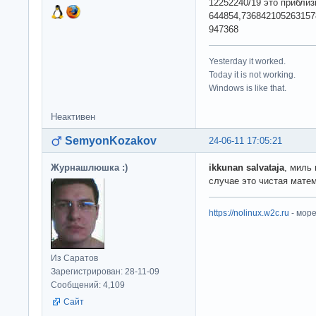
12252240/19 это прибли
644854,73684210526315
947368
Yesterday it worked.
Today it is not working.
Windows is like that.
Неактивен
SemyonKozakov
24-06-11 17:05:21
Журнашлюшка :)
ikkunan salvataja
, миль
случае это чистая мате
https://nolinux.w2c.ru
- мор
Из Саратов
Зарегистрирован: 28-11-09
Сообщений: 4,109
Сайт