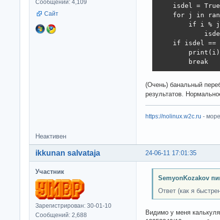
Сообщений: 4,109
    isdel = True

Сайт
    for j in ran
        if i % j
            isde
    if isdel == 
        print(i)

        break
(Очень) банальный пере
результатов. Нормально
https://nolinux.w2c.ru
- мор
Неактивен
ikkunan salvataja
24-06-11 17:01:35
Участник
SemyonKozakov пи
Ответ (как я быстрен
Зарегистрирован: 30-01-10
Видимо у меня калькуля
Сообщений: 2,688