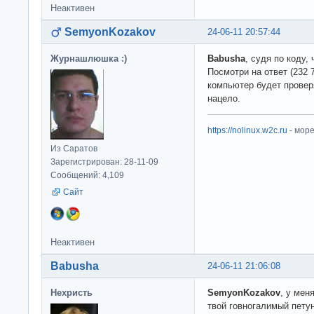
Неактивен
SemyonKozakov
24-06-11 20:57:44
Журнашлюшка :)
Babusha
, судя по коду,
Посмотри на ответ (232 
компьютер будет проверя
нацело.
https://nolinux.w2c.ru
- мор
Из Саратов
Зарегистрирован: 28-11-09
Сообщений: 4,109
Сайт
Неактивен
Babusha
24-06-11 21:06:08
Нехристь
SemyonKozakov
, у мен
твой говногалимый петун