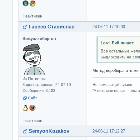
Неактивен
Гареев Станислав
24-06-11 17:10:00
Вижуалкибергоп
Lord_Evil пишет:
Все остальные жела
быдлокодить на сво
Метод перебора. это же
Из Пятигорск
Зарегистрирован: 24-07-10
Не ламерствуй лукаво.
Сообщений: 3,103
"А петь мне нельзя - пост
Сайт
Неактивен
SemyonKozakov
24-06-11 17:12:27