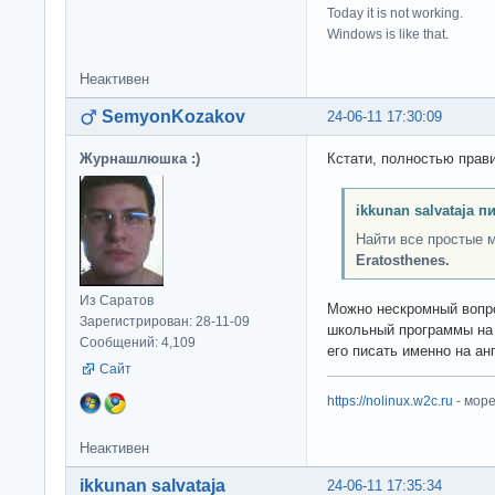
Today it is not working.
Windows is like that.
Неактивен
SemyonKozakov
24-06-11 17:30:09
Журнашлюшка :)
Кстати, полностью прав
ikkunan salvataja п
Найти все простые 
Eratosthenes.
Из Саратов
Можно нескромный вопро
Зарегистрирован: 28-11-09
школьный программы на 
Сообщений: 4,109
его писать именно на ан
Сайт
https://nolinux.w2c.ru
- мор
Неактивен
ikkunan salvataja
24-06-11 17:35:34