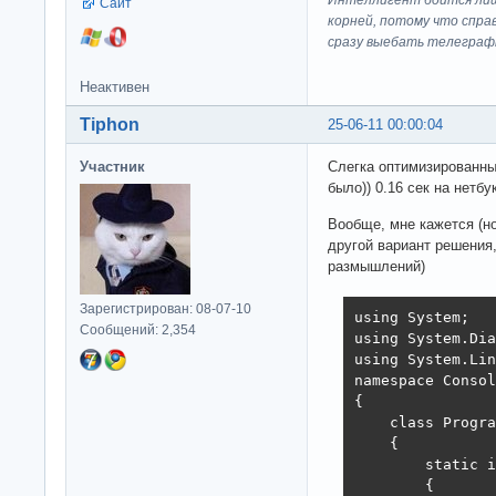
Сайт
корней, потому что спра
сразу выeбaть телеграф
Неактивен
Tiphon
25-06-11 00:00:04
Участник
Слегка оптимизированны
было)) 0.16 сек на нетбу
Вообще, мне кажется (но
другой вариант решения,
размышлений)
Зарегистрирован: 08-07-10
using System;

Сообщений: 2,354
using System.Dia
using System.Lin
namespace Consol
{

    class Progra
    {

        static i
        {
