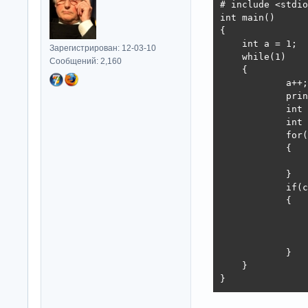
# include <stdio
int main()

{

    int a = 1;

Зарегистрирован: 12-03-10
    while(1)

Сообщений: 2,160
    {

            a++;

            prin
            int 
            int 
            for(
            {

                
            }

            if(c
            {

                
                
                
            }

    }

}