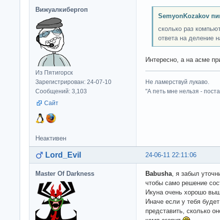
Вижуалкибергоп
SemyonKozakov пи
сколько раз компьют
ответа на деление н
Интересно, а на асме п
Из Пятигорск
Зарегистрирован: 24-07-10
Не ламерствуй лукаво.
Сообщений: 3,103
"А петь мне нельзя - пост
Сайт
Неактивен
Lord_Evil
24-06-11 22:11:06
Master Of Darkness
Babusha
, я забыл уточн
чтобы само решение сос
Икуна очень хорошо выш
Иначе если у тебя будет
представить, сколько о