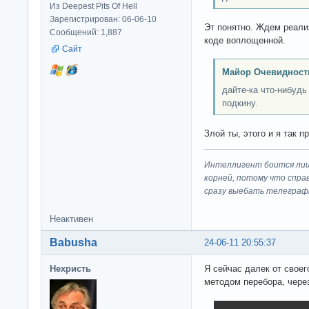
Из Deepest Pits Of Hell
Зарегистрирован: 06-06-10
Эт понятно. Ждем реали
Сообщений: 1,887
коде воплощенной.
Сайт
Майор Очевидност
дайте-ка что-нибуд
подкину.
Злой ты, этого и я так п
Интеллигент боится лиш
корней, потому что спра
сразу выeбaть телеграф
Неактивен
Babusha
24-06-11 20:55:37
Нехристь
Я сейчас далек от своег
методом перебора, через