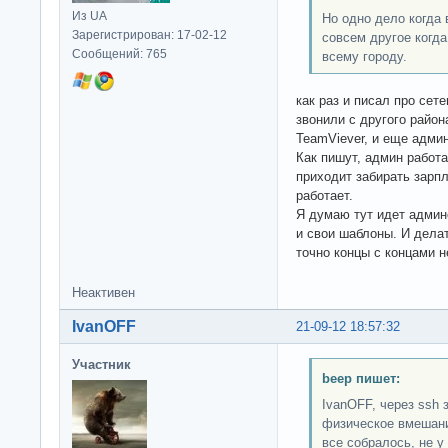
Из UA
Но одно дело когда 
Зарегистрирован: 17-02-12
совсем другое когда
Сообщений: 765
всему городу.
как раз и писал про сет
звонили с другого район
TeamViever, и еще админ
Как пишут, админ работа
приходит забирать зарпл
работает.
Я думаю тут идет админс
и свои шаблоны. И делат
точно концы с концами н
Неактивен
IvanOFF
21-09-12 18:57:32
Участник
beep пишет:
IvanOFF, через ssh 
физическое вмешание
все собралось, не у