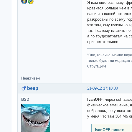
Я вам еще раз пишу, фря
нравится больше чем в л
ваши и в вашей локалке 
разбросаны по всему гор
что-там, ему нужны конк
т.д. Поэтому платить по
а по трудозатратам на 
привлекательнее.
"Оно, конечно, можно нау
только будет ли медведю от
Стругацкие
Неактивен
beep
21-09-12 17:10:30
BSD
IvanOFF
, через ssh заш
физическое вмешание, ну
собралось, не у всех же
у меня что там 384 Мб о
IvanOFF пишет: