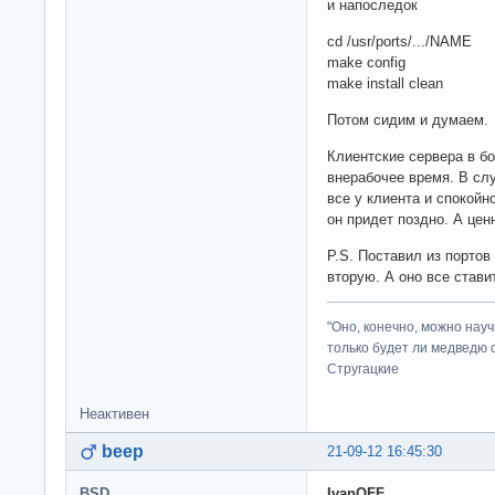
и напоследок
cd /usr/ports/.../NAME
make config
make install clean
Потом сидим и думаем.
Клиентские сервера в б
внерабочее время. В сл
все у клиента и спокойн
он придет поздно. А цен
P.S. Поставил из портов
вторую. А оно все ставит
"Оно, конечно, можно нау
только будет ли медведю от
Стругацкие
Неактивен
beep
21-09-12 16:45:30
BSD
IvanOFF
,