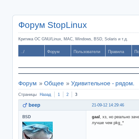
Форум StopLinux
Критика ОС GNU/Linux, MAC, Windows, BSD, Solaris и т.д.
../
Форум
Пользователи
Правила
По
Форум
»
Общее
»
Удивительное - рядом.
Страницы
Назад
1
2
3
beep
21-09-12 14:29:46
BSD
gaal
, хз, но реально зач
лучше чем pkg_*