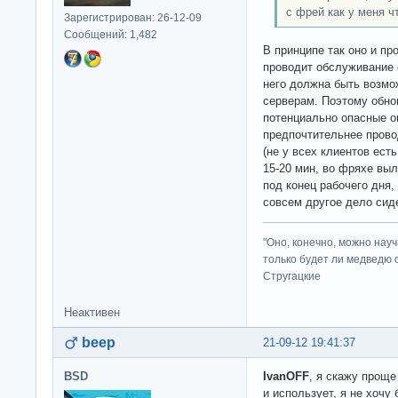
с фрей как у меня ч
Зарегистрирован: 26-12-09
Сообщений: 1,482
В принципе так оно и пр
проводит обслуживание 
него должна быть возмо
серверам. Поэтому обно
потенциально опасные оп
предпочтительнее прово
(не у всех клиентов ест
15-20 мин, во фряхе выл
под конец рабочего дня,
совсем другое дело сиде
"Оно, конечно, можно нау
только будет ли медведю от
Стругацкие
Неактивен
beep
21-09-12 19:41:37
BSD
IvanOFF
, я скажу проще 
и использует, я не хочу 