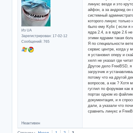
линукс везде и это крут
айфон, а за андроид он о
системный администрато
которого линукс только 
было ему Kylix ( если я 
Из UA
ядра 2.4, а в ядре 2.6 н
Зарегистрирован: 17-02-12
этими ядрами такая бол
Сообщений: 765
Я по специальности вете
сервис центре, когда у 
я установил оперу и ска
хелп не указал где чита
Другое дело FreeBSD, я
загрузчик и устанавливал
потому что на другой де
вопросов, а как ? Хотя м
гуглил по форумам как в
портах одном из файлико
документация, и я спрос
дали, а указали что поч
сравнить линукс и FreeB
Неактивен
Страницы
Назад
1
2
3