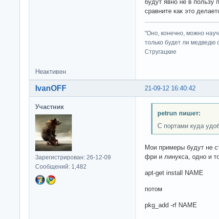
будут явно не в пользу 
сравните как это делаетс
"Оно, конечно, можно нау
только будет ли медведю от
Стругацкие
Неактивен
IvanOFF
21-09-12 16:40:42
Участник
petrun пишет:
С портами куда удо
Мои примеры будут не с
фри и линукса, одно и т
Зарегистрирован: 26-12-09
Сообщений: 1,482
apt-get install NAME
потом
pkg_add -rf NAME